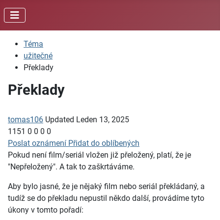
Téma
užitečné
Překlady
Překlady
tomas106
Updated
Leden 13, 2025
1151
0
0
0
0
Poslat oznámení
Přidat do oblíbených
Pokud není film/seriál vložen již přeložený, platí, že je
"Nepřeložený". A tak to zaškrtáváme.
Aby bylo jasné, že je nějaký film nebo seriál překládaný, a
tudíž se do překladu nepustil někdo další, provádíme tyto
úkony v tomto pořadí: