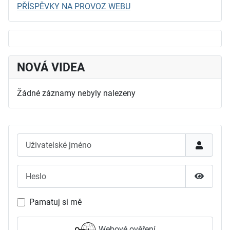
PŘÍSPĚVKY NA PROVOZ WEBU
NOVÁ VIDEA
Žádné záznamy nebyly nalezeny
Uživatelské jméno
Heslo
Zobrazit
Pamatuj si mě
Webové ověření