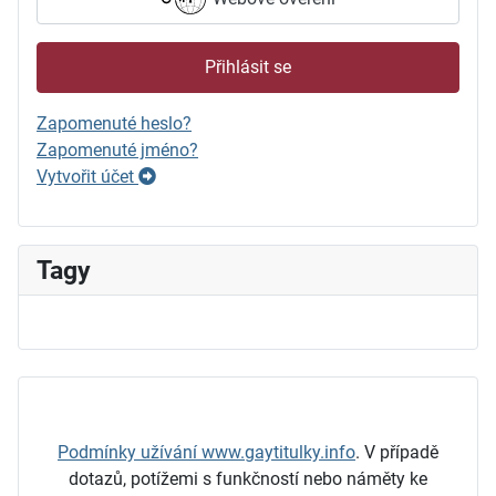
Přihlásit se
Zapomenuté heslo?
Zapomenuté jméno?
Vytvořit účet
Tagy
Podmínky užívání www.gaytitulky.info
.
V případě
dotazů, potížemi s funkčností nebo náměty ke