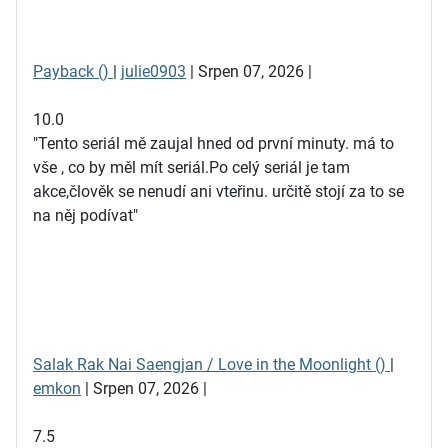
Payback ()
|
julie0903
| Srpen 07, 2026 |
10.0
"Tento seriál mě zaujal hned od první minuty. má to
vše , co by měl mít seriál.Po celý seriál je tam
akce,člověk se nenudí ani vteřinu. určitě stojí za to se
na něj podívat"
Salak Rak Nai Saengjan / Love in the Moonlight ()
|
emkon
| Srpen 07, 2026 |
7.5