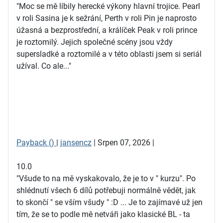
"Moc se mě líbily herecké výkony hlavní trojice. Pearl
v roli Sasina je k sežrání, Perth v roli Pin je naprosto
úžasná a bezprostřední, a králíček Peak v roli prince
je roztomilý. Jejich společné scény jsou vždy
supersladké a roztomilé a v této oblasti jsem si seriál
užíval. Co ale..."
Payback ()
|
jansencz
| Srpen 07, 2026 |
10.0
"Všude to na mě vyskakovalo, že je to v " kurzu". Po
shlédnutí všech 6 dílů potřebuji normálně vědět, jak
to skončí " se vším všudy " :D ... Je to zajímavé už jen
tím, že se to podle mě netváři jako klasické BL - ta