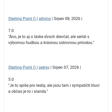
Sterling Point ()
|
allnino
| Srpen 08, 2026 |
7.0
"Áno, je to aj o láske dvoch dievčat, ale seriál s
výbornou hudbou a krásnou ostrovnou prírodou."
Sterling Point ()
|
petrsv
| Srpen 07, 2026 |
5.0
"Je to spíše pro lesby, ale jsou tam i sympatičtí kluci
a občas je to i sranda."