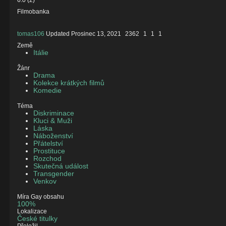
6.0
(
2
)
Filmobanka
tomas106
Updated
Prosinec 13, 2021
2362
1
1
1
Země
Itálie
Žánr
Drama
Kolekce krátkých filmů
Komedie
Téma
Diskriminace
Kluci & Muži
Láska
Náboženství
Přátelství
Prostituce
Rozchod
Skutečná událost
Transgender
Venkov
Míra Gay obsahu
100%
Lokalizace
České titulky