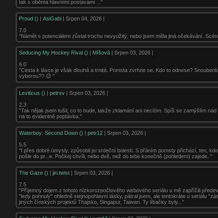
tak s oběma hlavními postavami ..."
Proud ()
|
AsiGabi
| Srpen 04, 2026 |
7.0
"Námět s potenciálem zůstal trochu nevyužitý, nebo jsem měla jiná očekávání. Scéná
Seducing My Hockey Rival ()
|
Míšová
| Srpen 03, 2026 |
6.0
"Cesta k lásce je však dlouhá a trnitá. Pomsta zvrhne se. Kdo to odnese? Snoubenky c
vyberou?? 😉 "
Leviticus ()
|
petrsv
| Srpen 03, 2026 |
2.3
"Tak nějak jsem tušil, co to bude, takže zklamání ani necítím. Spíš se zamýšlím nad
na to evidentně poptávka."
Waterboy: Second Down ()
|
petr12
| Srpen 03, 2026 |
5.5
"I přes dobré úmysly, způsobil jsi srdeční bolesti. S přáním pomsty přichází, ten, kdo
pošle do pr...e. Počkej chvíli, nebo dvě, než do tebe konečně (pohledem) zajede. "
The Gaze ()
|
jiri.twist
| Srpen 03, 2026 |
7.5
"Příjemný dojem z tohoto nízkorozpočtového webového seriálu u mě zapříčili přede
"ledy pohnuly" ohledně stejnopohlavní lásky, pátral jsem, ale tentokráte u seriálu "z
jiných čínských projektů Thajsko, Singapur, Taiwan. Ty líbačky byly..."