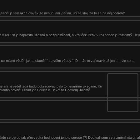
seriál je tam akce,člověk se nenudí ani vteřinu. určitě stojí za to se na něj podívat"
th v roli Pin je naprosto úžasná a bezprostřední, a králíček Peak v roli prince je roztomilý. Je
 normálně vědět, jak to skončí " se vším všudy " :D ... Je to zajímavé už jen tím, že se to
stně ani nevěděl, zda budu pokračovat, bylo to nesmírně ukecané. Ke
 dlouho neviděl (snad jen Fourth v Ticket to Heaven). Kromě
a kde se berou tak převysoká hodnocení tohoto seroše (?) Dodíval jsem se a změnil názor, ale