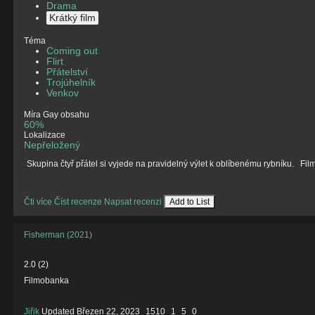
Drama
Krátký film
Téma
Coming out
Flirt
Přátelství
Trojúhelník
Venkov
Míra Gay obsahu
60%
Lokalizace
Nepřeložený
Skupina čtyř přátel si vyjede na pravidelný výlet k oblíbenému rybníku. Fi
Čti více
Číst recenze
Napsat recenzi
Add to List
Fisherman (2021)
2.0
(
2
)
Filmobanka
Jiřik
Updated
Březen 22, 2023
1510
1
5
0