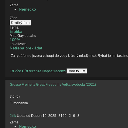
Země
Německo
Žánr
Krátký film
Téma
Erotika
Míra Gay obsahu
100%
Lokalizace
Netřeba překládat
Za rybářem u jezera vstoupí do vody krásný mladý muž. Rybář je jím fascino
Čti více
Číst recenze
Napsat recenzi
Add to List
Grosse Freiheit / Great Freedom / Velká svoboda (2021)
7.6
(
5
)
Filmobanka
Jiřik
Updated
Duben 19, 2025
3169
2
9
3
Země
Německo