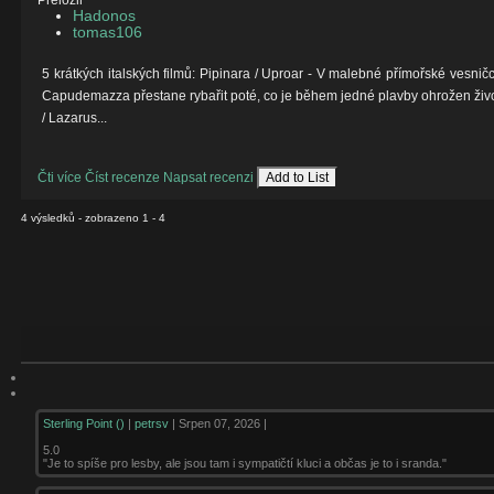
Přeložil
Hadonos
tomas106
5 krátkých italských filmů: Pipinara / Uproar - V malebné přímořské vesnič
Capudemazza přestane rybařit poté, co je během jedné plavby ohrožen život 
/ Lazarus...
Čti více
Číst recenze
Napsat recenzi
Add to List
4 výsledků - zobrazeno 1 - 4
Sterling Point ()
|
petrsv
| Srpen 07, 2026 |
5.0
"Je to spíše pro lesby, ale jsou tam i sympatičtí kluci a občas je to i sranda."