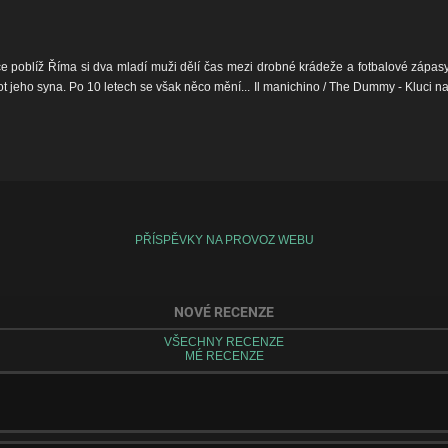
ce poblíž Říma si dva mladí muži dělí čas mezi drobné krádeže a fotbalové zápasy.
jeho syna. Po 10 letech se však něco mění... Il manichino / The Dummy - Kluci najd
PŘÍSPĚVKY NA PROVOZ WEBU
NOVÉ RECENZE
VŠECHNY RECENZE
MÉ RECENZE