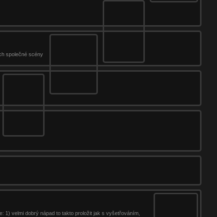
jich společné scény
: 1) velmi dobrý nápad to takto proložit jak s vyšetřováním,