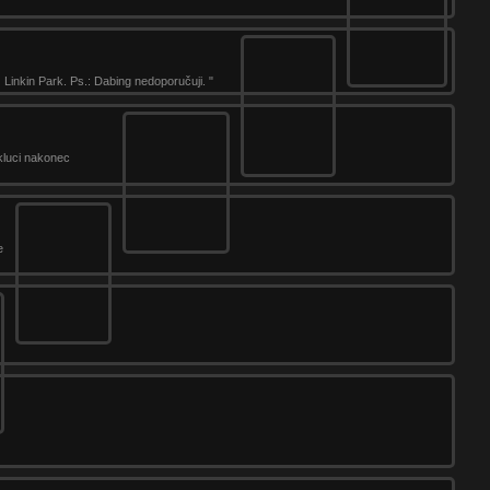
Linkin Park. Ps.: Dabing nedoporučuji. "
 kluci nakonec
e