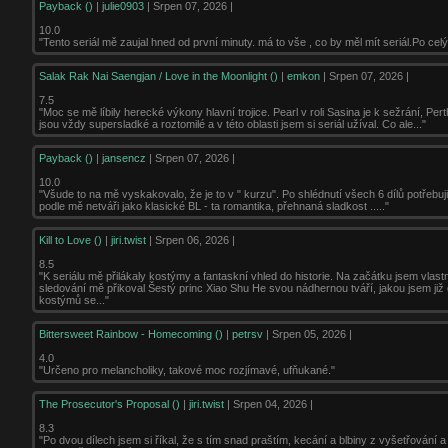
Payback ()
|
julie0903
| Srpen 07, 2026 |
10.0
"Tento seriál mě zaujal hned od první minuty. má to vše , co by měl mít seriál.Po celý 
Salak Rak Nai Saengjan / Love in the Moonlight ()
|
emkon
| Srpen 07, 2026 |
7.5
"Moc se mě líbily herecké výkony hlavní trojice. Pearl v roli Sasina je k sežrání, Per
jsou vždy supersladké a roztomilé a v této oblasti jsem si seriál užíval. Co ale..."
Payback ()
|
jansencz
| Srpen 07, 2026 |
10.0
"Všude to na mě vyskakovalo, že je to v " kurzu". Po shlédnutí všech 6 dílů potřebuji
podle mě netváři jako klasické BL - ta romantika, přehnaná sladkost ....."
Kill to Love ()
|
jiri.twist
| Srpen 06, 2026 |
8.5
"K seriálu mě přilákaly kostýmy a fantaskní vhled do historie. Na začátku jsem vla
sledování mě přikoval Šestý princ Xiao Shu He svou nádhernou tváří, jakou jsem již
kostýmů se..."
Bittersweet Rainbow - Homecoming ()
|
petrsv
| Srpen 05, 2026 |
4.0
"Určeno pro melancholiky, takové moc rozjímavé, ufňukané."
The Prosecutor's Proposal ()
|
jiri.twist
| Srpen 04, 2026 |
8.3
"Po dvou dílech jsem si říkal, že s tím snad praštím, kecání a blbiny z vyšetřování 