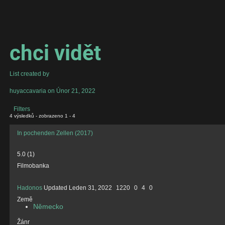
chci vidět
List created by
huyaccavaria
on Únor 21, 2022
Filters
4 výsledků - zobrazeno 1 - 4
In pochenden Zellen (2017)
5.0
(
1
)
Filmobanka
Hadonos
Updated
Leden 31, 2022
1220
0
4
0
Země
Německo
Žánr