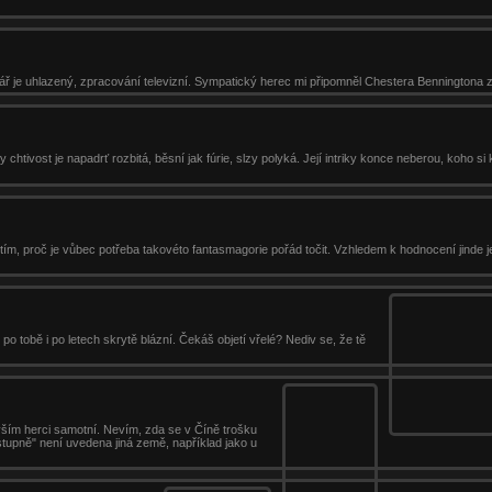
ř je uhlazený, zpracování televizní. Sympatický herec mi připomněl Chestera Benningtona z 
htivost je napadrť rozbitá, běsní jak fúrie, slzy polyká. Její intriky konce neberou, koho si
 tím, proč je vůbec potřeba takovéto fantasmagorie pořád točit. Vzhledem k hodnocení jinde j
 po tobě i po letech skrytě blázní. Čekáš objetí vřelé? Nediv se, že tě
vším herci samotní. Nevím, zda se v Číně trošku
ástupně" není uvedena jiná země, například jako u