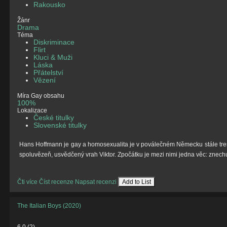
Rakousko
Žánr
Drama
Téma
Diskriminace
Flirt
Kluci & Muži
Láska
Přátelství
Vězení
Míra Gay obsahu
100%
Lokalizace
České titulky
Slovenské titulky
Hans Hoffmann je gay a homosexualita je v poválečném Německu stále trest
spoluvězeň, usvědčený vrah Viktor. Zpočátku je mezi nimi jedna věc: znechu
Čti více
Číst recenze
Napsat recenzi
Add to List
The Italian Boys (2020)