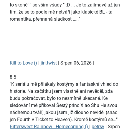
to skončí " se vším všudy " :D ... Je to zajímavé už jen
tím, že se to podle mě netváři jako klasické BL - ta
romantika, přehnaná sladkost ....."
Kill to Love ()
|
jiri.twist
| Srpen 06, 2026 |
8.5
"K seriálu mě přilákaly kostýmy a fantaskní vhled do
historie. Na začátku jsem vlastně ani nevěděl, zda
budu pokračovat, bylo to nesmírně ukecané. Ke
sledování mě přikoval Šestý princ Xiao Shu He svou
nádhernou tváří, jakou jsem již dlouho neviděl (snad
jen Fourth v Ticket to Heaven). Kromě kostýmů se..."
Bittersweet Rainbow - Homecoming ()
|
petrsv
| Srpen