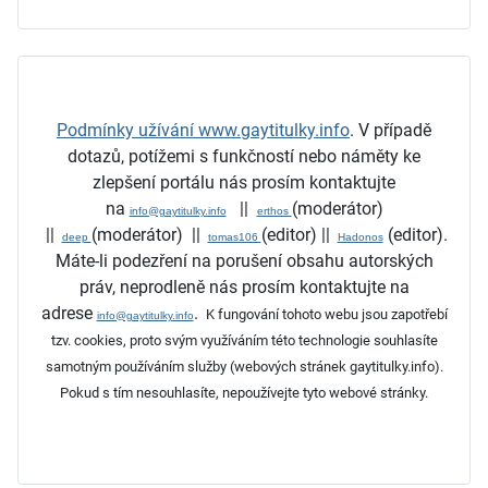
Podmínky užívání www.gaytitulky.info
.
V případě
dotazů, potížemi s funkčností nebo náměty ke
zlepšení portálu nás prosím kontaktujte
na
||
(moderátor)
info@gaytitulky.info
erthos
||
(moderátor)
||
(editor)
||
(editor)
.
deep
tomas106
Hadonos
Máte-li podezření na porušení obsahu autorských
práv, neprodleně nás prosím kontaktujte na
adrese
.
K fungování tohoto webu jsou zapotřebí
info@gaytitulky.info
tzv. cookies, proto svým využíváním této technologie souhlasíte
samotným používáním služby (webových stránek gaytitulky.info).
Pokud s tím nesouhlasíte, nepoužívejte tyto webové stránky.