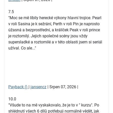
7.5
"Moc se mě líbily herecké výkony hlavní trojice. Pearl
v roli Sasina je k sežrání, Perth v roli Pin je naprosto
úžasná a bezprostřední, a králíček Peak v roli prince
je roztomilý. Jejich společné scény jsou vždy
supersladké a roztomilé a v této oblasti jsem si seriál
užíval. Co ale..."
Payback ()
|
jansencz
| Srpen 07, 2026 |
10.0
"Všude to na mě vyskakovalo, že je to v " kurzu". Po
shlédnutí všech 6 dílů potřebuji normálně vědět, jak