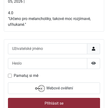
05, 2026 |
4.0
"Určeno pro melancholiky, takové moc rozjímavé,
ufňukané."
Uživatelské jméno
Heslo
Zobrazit
Pamatuj si mě
Webové ověření
Přihlásit se