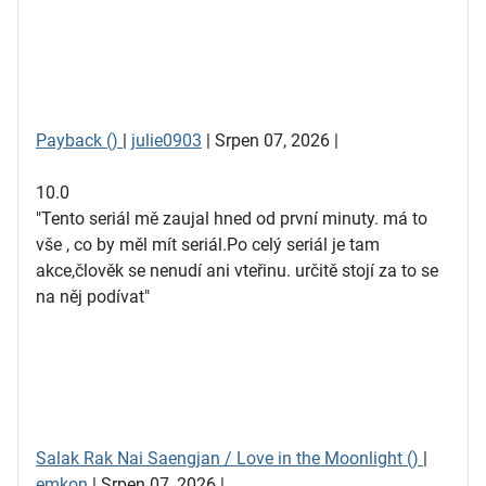
Payback ()
|
julie0903
| Srpen 07, 2026 |
10.0
"Tento seriál mě zaujal hned od první minuty. má to
vše , co by měl mít seriál.Po celý seriál je tam
akce,člověk se nenudí ani vteřinu. určitě stojí za to se
na něj podívat"
Salak Rak Nai Saengjan / Love in the Moonlight ()
|
emkon
| Srpen 07, 2026 |