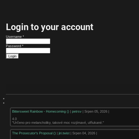
Login to your account
Username
*
Password
*
Login
Bittersweet Rainbow - Homecoming ()
|
petrsv
| Srpen 05, 2026 |
4.0
"Určeno pro melancholiky, takové moc rozjímavé, ufňukané."
The Prosecutor's Proposal ()
|
jiri.twist
| Srpen 04, 2026 |