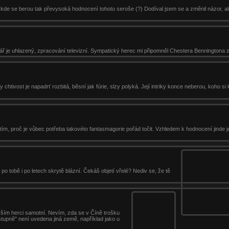
a kde se berou tak převysoká hodnocení tohoto seroše (?) Dodíval jsem se a změnil názor, ale
ř je uhlazený, zpracování televizní. Sympatický herec mi připomněl Chestera Benningtona z 
htivost je napadrť rozbitá, běsní jak fúrie, slzy polyká. Její intriky konce neberou, koho si
 tím, proč je vůbec potřeba takovéto fantasmagorie pořád točit. Vzhledem k hodnocení jinde j
 po tobě i po letech skrytě blázní. Čekáš objetí vřelé? Nediv se, že tě
vším herci samotní. Nevím, zda se v Číně trošku
ástupně" není uvedena jiná země, například jako u