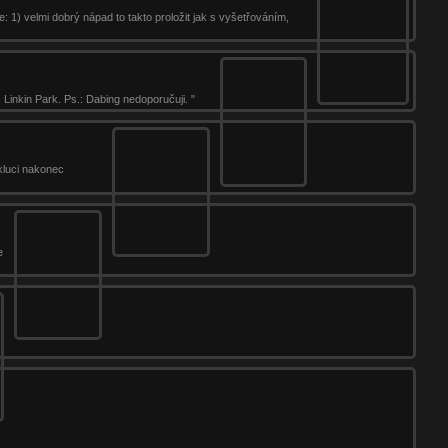
: 1) velmi dobrý nápad to takto proložit jak s vyšetřováním,
Linkin Park. Ps.: Dabing nedoporučuji. "
 kluci nakonec
e