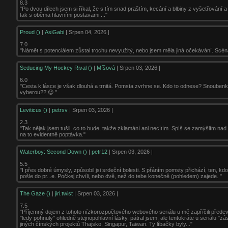
8.3
"Po dvou dílech jsem si říkal, že s tím snad praštím, kecání a blbiny z vyšetřování 
tak s oběma hlavními postavami ..."
Proud ()
|
AsiGabi
| Srpen 04, 2026 |
7.0
"Námět s potenciálem zůstal trochu nevyužitý, nebo jsem měla jiná očekávání. Scéná
Seducing My Hockey Rival ()
|
Míšová
| Srpen 03, 2026 |
6.0
"Cesta k lásce je však dlouhá a trnitá. Pomsta zvrhne se. Kdo to odnese? Snoubenky c
vyberou?? 😉 "
Leviticus ()
|
petrsv
| Srpen 03, 2026 |
2.3
"Tak nějak jsem tušil, co to bude, takže zklamání ani necítím. Spíš se zamýšlím nad
na to evidentně poptávka."
Waterboy: Second Down ()
|
petr12
| Srpen 03, 2026 |
5.5
"I přes dobré úmysly, způsobil jsi srdeční bolesti. S přáním pomsty přichází, ten, kdo
pošle do pr...e. Počkej chvíli, nebo dvě, než do tebe konečně (pohledem) zajede. "
The Gaze ()
|
jiri.twist
| Srpen 03, 2026 |
7.5
"Příjemný dojem z tohoto nízkorozpočtového webového seriálu u mě zapříčili přede
"ledy pohnuly" ohledně stejnopohlavní lásky, pátral jsem, ale tentokráte u seriálu "z
jiných čínských projektů Thajsko, Singapur, Taiwan. Ty líbačky byly..."