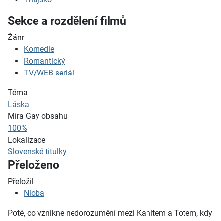
Sekce a rozdělení filmů
Žánr
Komedie
Romantický
TV/WEB seriál
Téma
Láska
Míra Gay obsahu
100%
Lokalizace
Slovenské titulky
Přeloženo
Přeložil
Nioba
Poté, co vznikne nedorozumění mezi Kanitem a Totem, kdy