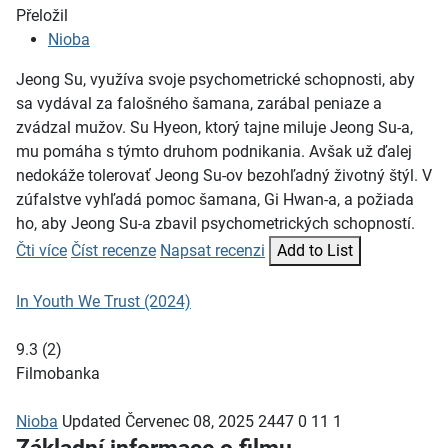
Přeložil
Nioba
Jeong Su, využíva svoje psychometrické schopnosti, aby
sa vydával za falošného šamana, zarábal peniaze a
zvádzal mužov. Su Hyeon, ktorý tajne miluje Jeong Su-a,
mu pomáha s týmto druhom podnikania. Avšak už ďalej
nedokáže tolerovať Jeong Su-ov bezohľadný životný štýl. V
zúfalstve vyhľadá pomoc šamana, Gi Hwan-a, a požiada
ho, aby Jeong Su-a zbavil psychometrických schopností.
Čti více
Číst recenze
Napsat recenzi
Add to List
In Youth We Trust (2024)
9.3
(
2
)
Filmobanka
Nioba
Updated
Červenec 08, 2025
2447
0
11
1