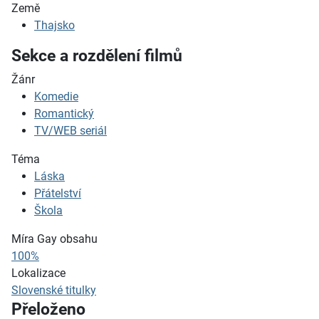
Země
Thajsko
Sekce a rozdělení filmů
Žánr
Komedie
Romantický
TV/WEB seriál
Téma
Láska
Přátelství
Škola
Míra Gay obsahu
100%
Lokalizace
Slovenské titulky
Přeloženo