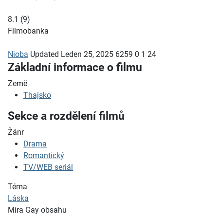
8.1
(
9
)
Filmobanka
Nioba
Updated
Leden 25, 2025
6259
0
1
24
Základní informace o filmu
Země
Thajsko
Sekce a rozdělení filmů
Žánr
Drama
Romantický
TV/WEB seriál
Téma
Láska
Míra Gay obsahu