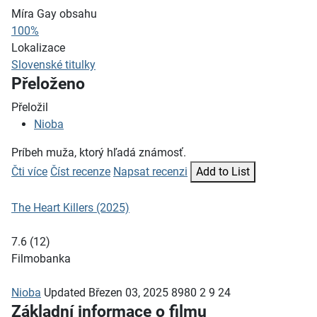
Míra Gay obsahu
100%
Lokalizace
Slovenské titulky
Přeloženo
Přeložil
Nioba
Príbeh muža, ktorý hľadá známosť.
Čti více
Číst recenze
Napsat recenzi
Add to List
The Heart Killers (2025)
7.6
(
12
)
Filmobanka
Nioba
Updated
Březen 03, 2025
8980
2
9
24
Základní informace o filmu