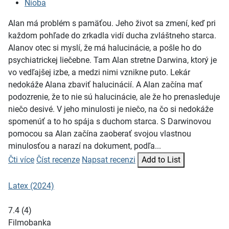
Nioba
Alan má problém s pamäťou. Jeho život sa zmení, keď pri
každom pohľade do zrkadla vidí ducha zvláštneho starca.
Alanov otec si myslí, že má halucinácie, a pošle ho do
psychiatrickej liečebne. Tam Alan stretne Darwina, ktorý je
vo vedľajšej izbe, a medzi nimi vznikne puto. Lekár
nedokáže Alana zbaviť halucinácií. A Alan začína mať
podozrenie, že to nie sú halucinácie, ale že ho prenasleduje
niečo desivé. V jeho minulosti je niečo, na čo si nedokáže
spomenúť a to ho spája s duchom starca. S Darwinovou
pomocou sa Alan začína zaoberať svojou vlastnou
minulosťou a narazí na dokument, podľa...
Čti více
Číst recenze
Napsat recenzi
Add to List
Latex (2024)
7.4
(
4
)
Filmobanka