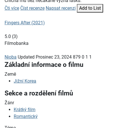
Chicha mu tiež nečakane vyzná lásku.
Čti více
Číst recenze
Napsat recenzi
Add to List
Fingers After (2021)
5.0
(
3
)
Filmobanka
Nioba
Updated
Prosinec 23, 2024
879
0
1
1
Základní informace o filmu
Země
Jižní Korea
Sekce a rozdělení filmů
Žánr
Krátký film
Romantický
Téma