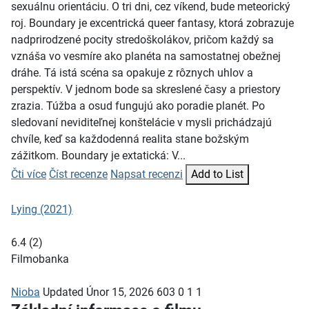
sexuálnu orientáciu. O tri dni, cez víkend, bude meteorický
roj. Boundary je excentrická queer fantasy, ktorá zobrazuje
nadprirodzené pocity stredoškolákov, pričom každý sa
vznáša vo vesmíre ako planéta na samostatnej obežnej
dráhe. Tá istá scéna sa opakuje z rôznych uhlov a
perspektív. V jednom bode sa skreslené časy a priestory
zrazia. Túžba a osud fungujú ako poradie planét. Po
sledovaní neviditeľnej konštelácie v mysli prichádzajú
chvíle, keď sa každodenná realita stane božským
zážitkom. Boundary je extatická: V...
Čti více
Číst recenze
Napsat recenzi
Add to List
Lying (2021)
6.4
(
2
)
Filmobanka
Nioba
Updated
Únor 15, 2026
603
0
1
1