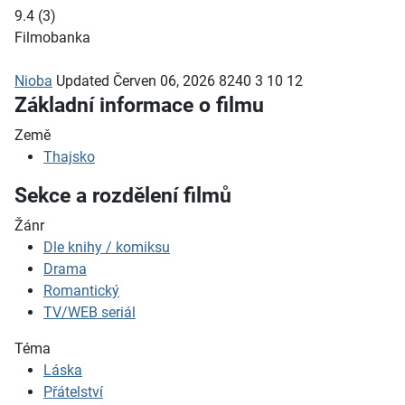
9.4
(
3
)
Filmobanka
Nioba
Updated
Červen 06, 2026
8240
3
10
12
Základní informace o filmu
Země
Thajsko
Sekce a rozdělení filmů
Žánr
Dle knihy / komiksu
Drama
Romantický
TV/WEB seriál
Téma
Láska
Přátelství