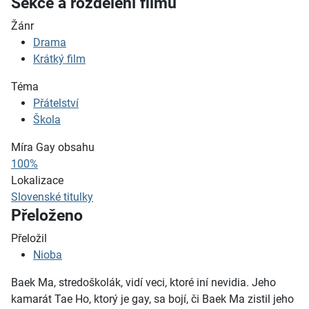
Sekce a rozdělení filmů
Žánr
Drama
Krátký film
Téma
Přátelství
Škola
Míra Gay obsahu
100%
Lokalizace
Slovenské titulky
Přeloženo
Přeložil
Nioba
Baek Ma, stredoškolák, vidí veci, ktoré iní nevidia. Jeho
kamarát Tae Ho, ktorý je gay, sa bojí, či Baek Ma zistil jeho