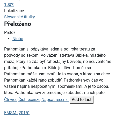
100%
Lokalizace
Slovenské titulky
Přeloženo
Přeložil
Nioba
Pathomkan si odpykáva jeden a pol roka trestu za
podvody so šekom. Vo väzení stretáva Bible-a, mladého
muža, ktorý sa zdá byť ľahostajný k životu, no neuveriteľne
priťahuje Pathomkan-a. Bible je dôvod, prečo sa
Pathomkan môže usmievať. Je to osoba, s ktorou sa chce
Pathomkan každé ráno zobudiť. Pathomkan-ov čas vo
väzení napĺňa nespočetnými spomienkami. A je to osoba,
ktorá Pathomkanovi znemožňuje zabudnúť na ich puto.
Čti více
Číst recenze
Napsat recenzi
Add to List
FMSM (2015)