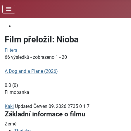
Film přeložil: Nioba
Filters
66 výsledků - zobrazeno 1 - 20
A Dog and a Plane (2026)
0.0
(
0
)
Filmobanka
Kaki
Updated
Červen 09, 2026
2735
0
1
7
Základní informace o filmu
Země
Thajsko