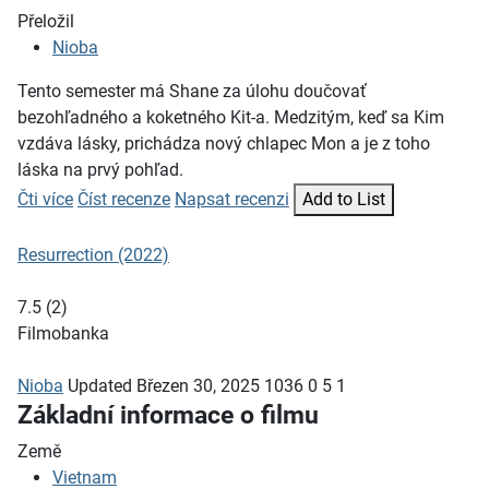
Přeložil
Nioba
Tento semester má Shane za úlohu doučovať
bezohľadného a koketného Kit-a. Medzitým, keď sa Kim
vzdáva lásky, prichádza nový chlapec Mon a je z toho
láska na prvý pohľad.
Čti více
Číst recenze
Napsat recenzi
Add to List
Resurrection (2022)
7.5
(
2
)
Filmobanka
Nioba
Updated
Březen 30, 2025
1036
0
5
1
Základní informace o filmu
Země
Vietnam