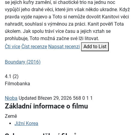
se jejich kufry zamění, si chaotické trio na jednu noc
vypůjčí jeho drahé věci, které jim však někdo ukradne. Když
pravda vyjde najevo a Toto si nemůže dovolit Kanitovi věci
nahradit, souhlasí s výměnou za práci. Kanit pověří Tota
úkolem. Jak spolu tráví více času a jejich vztah se
prohlubuje, Toto možná začne své lži litovat.
Čti více
Číst recenze
Napsat recenzi
Add to List
Boundary (2016)
4.1
(
2
)
Filmobanka
Nioba
Updated
Březen 29, 2026
568
0
1
1
Základní informace o filmu
Země
Jižní Korea