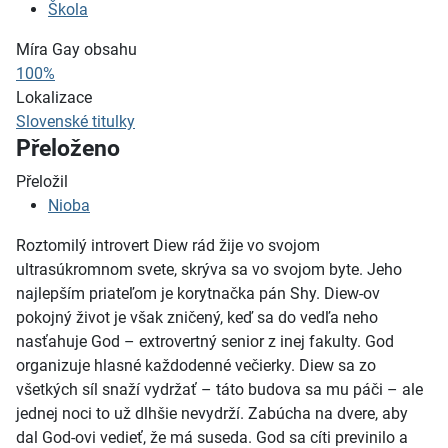
Škola
Míra Gay obsahu
100%
Lokalizace
Slovenské titulky
Přeloženo
Přeložil
Nioba
Roztomilý introvert Diew rád žije vo svojom
ultrasúkromnom svete, skrýva sa vo svojom byte. Jeho
najlepším priateľom je korytnačka pán Shy. Diew-ov
pokojný život je však zničený, keď sa do vedľa neho
nasťahuje God – extrovertný senior z inej fakulty. God
organizuje hlasné každodenné večierky. Diew sa zo
všetkých síl snaží vydržať – táto budova sa mu páči – ale
jednej noci to už dlhšie nevydrží. Zabúcha na dvere, aby
dal God-ovi vedieť, že má suseda. God sa cíti previnilo a