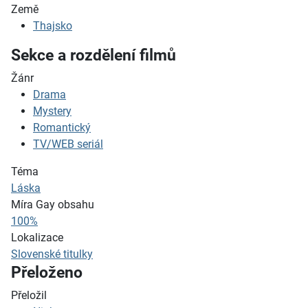
Země
Thajsko
Sekce a rozdělení filmů
Žánr
Drama
Mystery
Romantický
TV/WEB seriál
Téma
Láska
Míra Gay obsahu
100%
Lokalizace
Slovenské titulky
Přeloženo
Přeložil