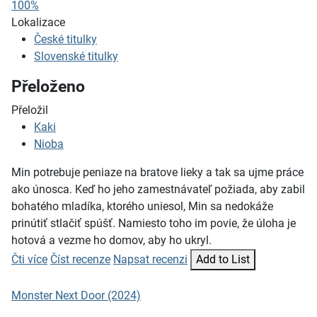
100%
Lokalizace
České titulky
Slovenské titulky
Přeloženo
Přeložil
Kaki
Nioba
Min potrebuje peniaze na bratove lieky a tak sa ujme práce
ako únosca. Keď ho jeho zamestnávateľ požiada, aby zabil
bohatého mladíka, ktorého uniesol, Min sa nedokáže
prinútiť stlačiť spúšť. Namiesto toho im povie, že úloha je
hotová a vezme ho domov, aby ho ukryl.
Čti více
Číst recenze
Napsat recenzi
Add to List
Monster Next Door (2024)