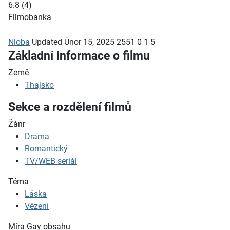
6.8
(
4
)
Filmobanka
Nioba
Updated
Únor 15, 2025
2551
0
1
5
Základní informace o filmu
Země
Thajsko
Sekce a rozdělení filmů
Žánr
Drama
Romantický
TV/WEB seriál
Téma
Láska
Vězení
Míra Gay obsahu