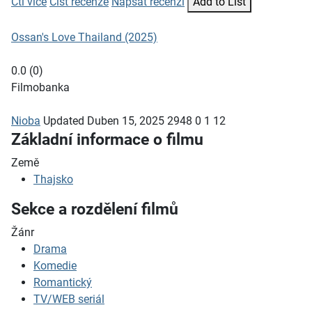
Čti více
Číst recenze
Napsat recenzi
Add to List
Ossan's Love Thailand (2025)
0.0
(
0
)
Filmobanka
Nioba
Updated
Duben 15, 2025
2948
0
1
12
Základní informace o filmu
Země
Thajsko
Sekce a rozdělení filmů
Žánr
Drama
Komedie
Romantický
TV/WEB seriál