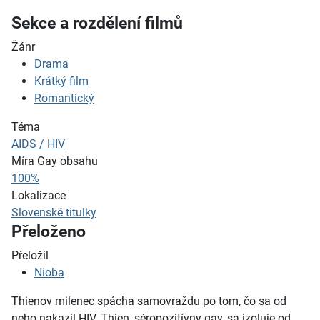
Sekce a rozdělení filmů
Žánr
Drama
Krátký film
Romantický
Téma
AIDS / HIV
Míra Gay obsahu
100%
Lokalizace
Slovenské titulky
Přeloženo
Přeložil
Nioba
Thienov milenec spácha samovraždu po tom, čo sa od
neho nakazil HIV. Thien, séropozitívny gay, sa izoluje od