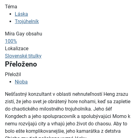
Téma
Láska
Trojúhelník
Míra Gay obsahu
100%
Lokalizace
Slovenské titulky
Přeloženo
Přeložil
Nioba
Nešťastný konzultant v oblasti nehnuteľností Heng zrazu
zistí, že jeho svet je obrátený hore nohami, keď sa zapletie
do chaotického milostného trojuholníka. Jeho šéf
Kongdech a jeho spolupracovník a spolubývajúci Momo k
nemu rozvíjajú city a vrhajú jeho život do chaosu. Aby to
bolo ešte komplikovanejšie, jeho kamarátka z detstva