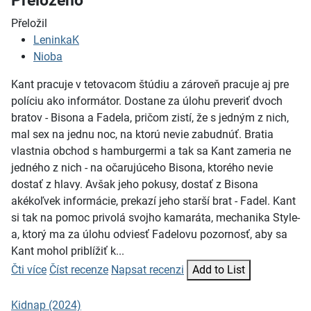
Přeloženo
Přeložil
LeninkaK
Nioba
Kant pracuje v tetovacom štúdiu a zároveň pracuje aj pre
políciu ako informátor. Dostane za úlohu preveriť dvoch
bratov - Bisona a Fadela, pričom zistí, že s jedným z nich,
mal sex na jednu noc, na ktorú nevie zabudnúť. Bratia
vlastnia obchod s hamburgermi a tak sa Kant zameria ne
jedného z nich - na očarujúceho Bisona, ktorého nevie
dostať z hlavy. Avšak jeho pokusy, dostať z Bisona
akékoľvek informácie, prekazí jeho starší brat - Fadel. Kant
si tak na pomoc privolá svojho kamaráta, mechanika Style-
a, ktorý ma za úlohu odviesť Fadelovu pozornosť, aby sa
Kant mohol priblížiť k...
Čti více
Číst recenze
Napsat recenzi
Add to List
Kidnap (2024)