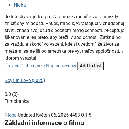
Nioba
Jedna chyba, jeden prešľap môže zmeniť život a navždy
zničiť sny mladosti. Phuek, mladík, vyrastajúci v chudobnej
štvrti, znáša svoj osud s pocitom menejcennosti. Akceptuje
šikanovanie len preto, aby prežil v spoločnosti. Zatknú ho
za vraždu a skončí vo väzení, kde si uvedomí, že život za
mrežami sa nelíši od smetiska pre vyvrheľov spoločnosti, v
ktorom vyrastal.
Čti více
Číst recenze
Napsat recenzi
Add to List
Boys in Love (2025)
0.0
(
0
)
Filmobanka
Nioba
Updated
Květen 06, 2025
4483
0
1
5
Základní informace o filmu