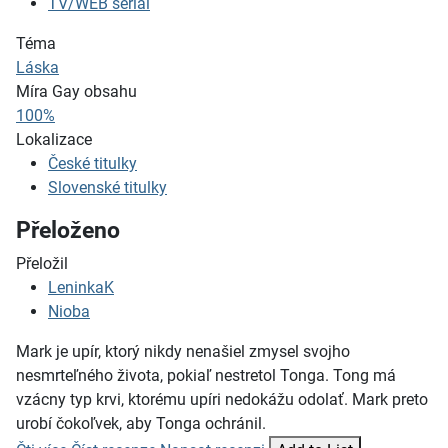
TV/WEB seriál
Téma
Láska
Míra Gay obsahu
100%
Lokalizace
České titulky
Slovenské titulky
Přeloženo
Přeložil
LeninkaK
Nioba
Mark je upír, ktorý nikdy nenašiel zmysel svojho
nesmrteľného života, pokiaľ nestretol Tonga. Tong má
vzácny typ krvi, ktorému upíri nedokážu odolať. Mark preto
urobí čokoľvek, aby Tonga ochránil.