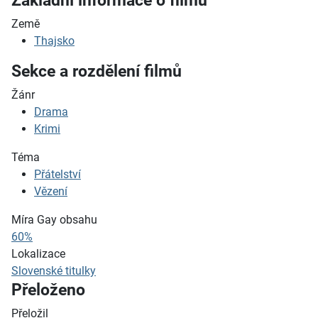
Základní informace o filmu
Země
Thajsko
Sekce a rozdělení filmů
Žánr
Drama
Krimi
Téma
Přátelství
Vězení
Míra Gay obsahu
60%
Lokalizace
Slovenské titulky
Přeloženo
Přeložil