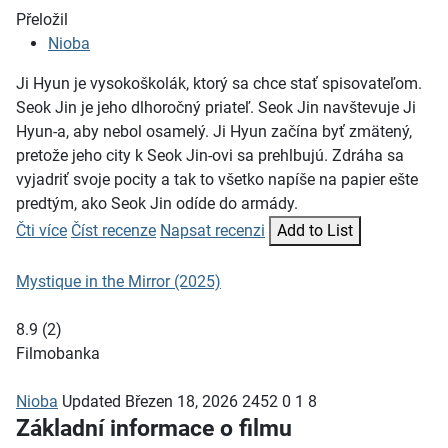
Přeložil
Nioba
Ji Hyun je vysokoškolák, ktorý sa chce stať spisovateľom.
Seok Jin je jeho dlhoročný priateľ. Seok Jin navštevuje Ji
Hyun-a, aby nebol osamelý. Ji Hyun začína byť zmätený,
pretože jeho city k Seok Jin-ovi sa prehlbujú. Zdráha sa
vyjadriť svoje pocity a tak to všetko napíše na papier ešte
predtým, ako Seok Jin odíde do armády.
Čti více
Číst recenze
Napsat recenzi
Add to List
Mystique in the Mirror (2025)
8.9
(
2
)
Filmobanka
Nioba
Updated
Březen 18, 2026
2452
0
1
8
Základní informace o filmu