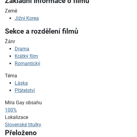
Základní informace o filmu
Země
Jižní Korea
Sekce a rozdělení filmů
Žánr
Drama
Krátký film
Romantický
Téma
Láska
Přátelství
Míra Gay obsahu
100%
Lokalizace
Slovenské titulky
Přeloženo