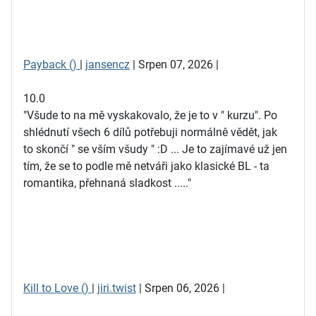
Payback ()
|
jansencz
| Srpen 07, 2026 |
10.0
"Všude to na mě vyskakovalo, že je to v " kurzu". Po
shlédnutí všech 6 dílů potřebuji normálně vědět, jak
to skončí " se vším všudy " :D ... Je to zajímavé už jen
tím, že se to podle mě netváři jako klasické BL - ta
romantika, přehnaná sladkost ....."
Kill to Love ()
|
jiri.twist
| Srpen 06, 2026 |