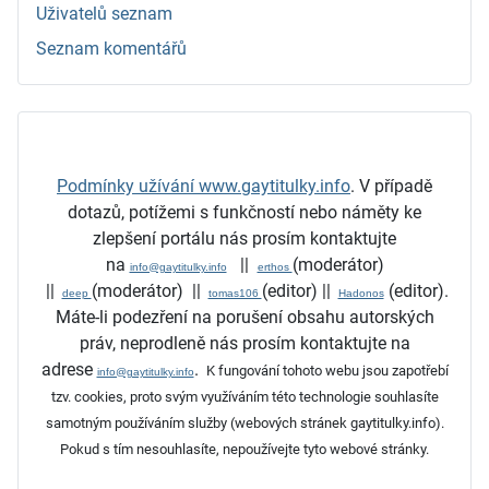
Uživatelů seznam
Seznam komentářů
Podmínky užívání www.gaytitulky.info
.
V případě
dotazů, potížemi s funkčností nebo náměty ke
zlepšení portálu nás prosím kontaktujte
na
||
(moderátor)
info@gaytitulky.info
erthos
||
(moderátor)
||
(editor)
||
(editor)
.
deep
tomas106
Hadonos
Máte-li podezření na porušení obsahu autorských
práv, neprodleně nás prosím kontaktujte na
adrese
.
K fungování tohoto webu jsou zapotřebí
info@gaytitulky.info
tzv. cookies, proto svým využíváním této technologie souhlasíte
samotným používáním služby (webových stránek gaytitulky.info).
Pokud s tím nesouhlasíte, nepoužívejte tyto webové stránky.