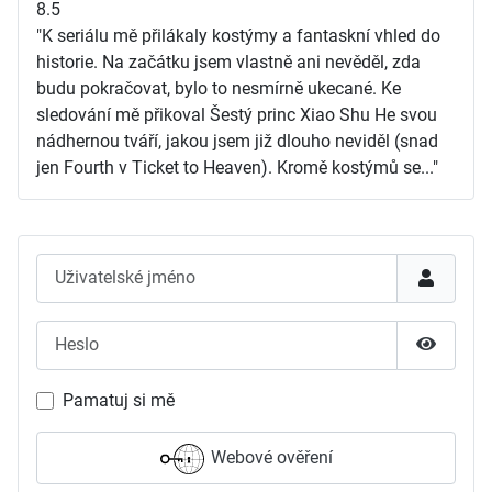
8.5
"K seriálu mě přilákaly kostýmy a fantaskní vhled do
historie. Na začátku jsem vlastně ani nevěděl, zda
budu pokračovat, bylo to nesmírně ukecané. Ke
sledování mě přikoval Šestý princ Xiao Shu He svou
nádhernou tváří, jakou jsem již dlouho neviděl (snad
jen Fourth v Ticket to Heaven). Kromě kostýmů se..."
Uživatelské jméno
Heslo
Zobrazit
Pamatuj si mě
Webové ověření