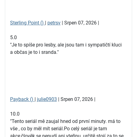
Sterling Point ()
|
petrsv
| Srpen 07, 2026 |
5.0
"Je to spíše pro lesby, ale jsou tam i sympatičtí kluci
a občas je to i sranda."
Payback ()
|
julie0903
| Srpen 07, 2026 |
10.0
"Tento seriál mě zaujal hned od první minuty. má to
vše , co by měl mít seriál.Po celý seriál je tam
akce,člověk se nenudí ani vteřinu. určitě stojí za to se