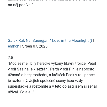
na něj podívat"
Salak Rak Nai Saengjan / Love in the Moonlight ()
|
emkon
| Srpen 07, 2026 |
7.5
"Moc se mě líbily herecké výkony hlavní trojice. Pearl
v roli Sasina je k sežrání, Perth v roli Pin je naprosto
úžasná a bezprostřední, a králíček Peak v roli prince
je roztomilý. Jejich společné scény jsou vždy
supersladké a roztomilé a v této oblasti jsem si seriál
užíval. Co ale..."