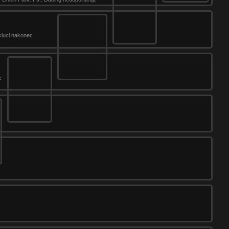
 kluci nakonec
e