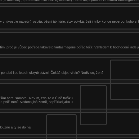
htivost je napadrť rozbitá, běsní jak fúrie, slzy polyká. Její intriky konce neberou, koho si
 tím, proč je vůbec potřeba takovéto fantasmagorie pořád točit. Vzhledem k hodnocení jinde j
 po tobě i po letech skrytě blázní. Čekáš objetí vřelé? Nediv se, že tě
vším herci samotní. Nevím, zda se v Číně trošku
ástupně" není uvedena jiná země, například jako u
louzne a ty se do něj