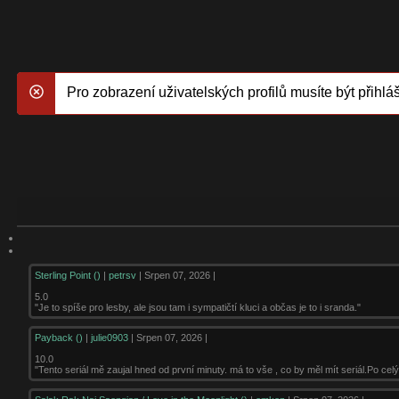
Pro zobrazení uživatelských profilů musíte být přihláš
danger
Sterling Point ()
|
petrsv
| Srpen 07, 2026 |
5.0
"Je to spíše pro lesby, ale jsou tam i sympatičtí kluci a občas je to i sranda."
Payback ()
|
julie0903
| Srpen 07, 2026 |
10.0
"Tento seriál mě zaujal hned od první minuty. má to vše , co by měl mít seriál.Po celý 