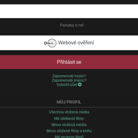
Pamatuj si mě
Webové ověření
Přihlásit se
Zapomenuté heslo?
Zapomenuté jméno?
Vytvořit účet
MŮJ PROFIL
Všechna vložená média
Mé oblíbené filmy
Mnou vložená média
Mnou vložené filmy a knihy
Mé recenze filmů