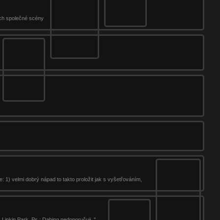
jich společné scény
: 1) velmi dobrý nápad to takto proložit jak s vyšetřováním,
Linkin Park. Ps.: Dabing nedoporučuji. "