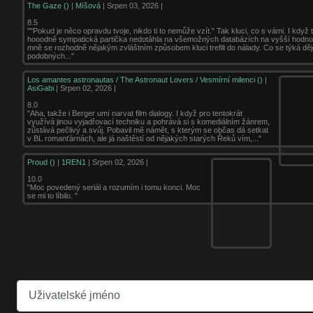
The Gaze ()
|
Míšová
| Srpen 03, 2026 |
8.5
""Pokud je něco opravdu tvoje, nikdo ti to nemůže vzít." Tak kluci, co s vámi. I když t
hooodně sympatická partička nedotáhla na všemožných databázích na vyšší hodno
mně se rozhodně nějakým zvláštním způsobem kluci trefili do nálady. Co se týká děj
podobných..."
Los amantes astronautas / The Astronaut Lovers / Vesmírní milenci ()
|
AsiGabi
| Srpen 02, 2026 |
8.0
"Aha, takže i Berger umí narvat film dialogy. I když pro tentokrát
využívá jinou vyjadřovací techniku a pohrává si s komediálním žánrem,
zůstává pečlivý a svůj. Pobavil mě námět, s kterým se občas dá setkat
v BL romanťárnách, ale já naštěstí od nějakých starých Řeků vím,..."
Proud ()
|
1REN1
| Srpen 02, 2026 |
10.0
"Moc povedený seriál a rozumím i tomu konci. Moc
se mi to líbilo. "
Uživatelské jméno