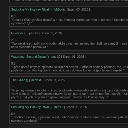
Seducing My Hockey Rival ()
|
Míšová
| Srpen 03, 2026 |
6.0
"Cesta k lásce je však dlouhá a trnitá. Pomsta zvrhne se. Kdo to odnese? Snoubenky c
vyberou?? 😉 "
Leviticus ()
|
petrsv
| Srpen 03, 2026 |
2.3
"Tak nějak jsem tušil, co to bude, takže zklamání ani necítím. Spíš se zamýšlím nad
na to evidentně poptávka."
Waterboy: Second Down ()
|
petr12
| Srpen 03, 2026 |
5.5
"I přes dobré úmysly, způsobil jsi srdeční bolesti. S přáním pomsty přichází, ten, kdo
pošle do pr...e. Počkej chvíli, nebo dvě, než do tebe konečně (pohledem) zajede. "
The Gaze ()
|
jiri.twist
| Srpen 03, 2026 |
7.5
"Příjemný dojem z tohoto nízkorozpočtového webového seriálu u mě zapříčili přede
"ledy pohnuly" ohledně stejnopohlavní lásky, pátral jsem, ale tentokráte u seriálu "z
jiných čínských projektů Thajsko, Singapur, Taiwan. Ty líbačky byly..."
Seducing My Hockey Rival ()
|
petr12
| Srpen 03, 2026 |
5.8
"„Nechoď, curlere, s pánem na led, neboť mnohý příklad známe, že pán hokejista sk
nakonec zamiluješ.“ "