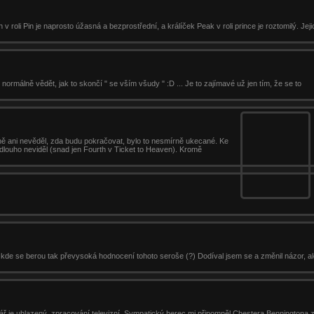
th v roli Pin je naprosto úžasná a bezprostřední, a králíček Peak v roli prince je roztomilý. Je
 normálně vědět, jak to skončí " se vším všudy " :D ... Je to zajímavé už jen tím, že se to
stně ani nevěděl, zda budu pokračovat, bylo to nesmírně ukecané. Ke
 dlouho neviděl (snad jen Fourth v Ticket to Heaven). Kromě
a kde se berou tak převysoká hodnocení tohoto seroše (?) Dodíval jsem se a změnil názor, ale
ř je uhlazený, zpracování televizní. Sympatický herec mi připomněl Chestera Benningtona z 