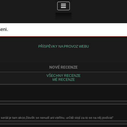
eni.
PŘÍSPĚVKY NA PROVOZ WEBU
NOVÉ RECENZE
VŠECHNY RECENZE
MÉ RECENZE
seriál je tam akce,člověk se nenudí ani vteřinu. určitě stojí za to se na něj podívat"