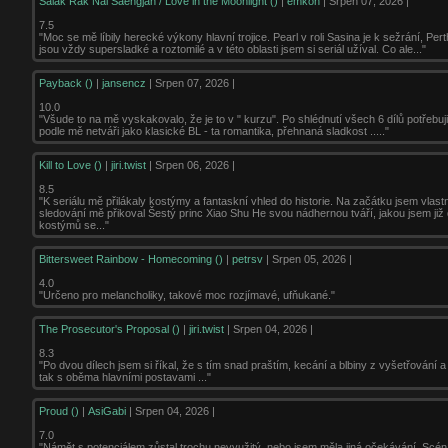
Salak Rak Nai Saengjan / Love in the Moonlight ()
|
emkon
| Srpen 07, 2026 |
7.5
"Moc se mě líbily herecké výkony hlavní trojice. Pearl v roli Sasina je k sežrání, Per
jsou vždy supersladké a roztomilé a v této oblasti jsem si seriál užíval. Co ale..."
Payback ()
|
jansencz
| Srpen 07, 2026 |
10.0
"Všude to na mě vyskakovalo, že je to v " kurzu". Po shlédnutí všech 6 dílů potřebuji
podle mě netváři jako klasické BL - ta romantika, přehnaná sladkost ....."
Kill to Love ()
|
jiri.twist
| Srpen 06, 2026 |
8.5
"K seriálu mě přilákaly kostýmy a fantaskní vhled do historie. Na začátku jsem vla
sledování mě přikoval Šestý princ Xiao Shu He svou nádhernou tváří, jakou jsem již
kostýmů se..."
Bittersweet Rainbow - Homecoming ()
|
petrsv
| Srpen 05, 2026 |
4.0
"Určeno pro melancholiky, takové moc rozjímavé, ufňukané."
The Prosecutor's Proposal ()
|
jiri.twist
| Srpen 04, 2026 |
8.3
"Po dvou dílech jsem si říkal, že s tím snad praštím, kecání a blbiny z vyšetřování 
tak s oběma hlavními postavami ..."
Proud ()
|
AsiGabi
| Srpen 04, 2026 |
7.0
"Námět s potenciálem zůstal trochu nevyužitý, nebo jsem měla jiná očekávání. Scéná