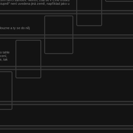
ástupně" není uvedena jiná země, například jako u
louzne a ty se do něj
o tahle
cení,
e, tak