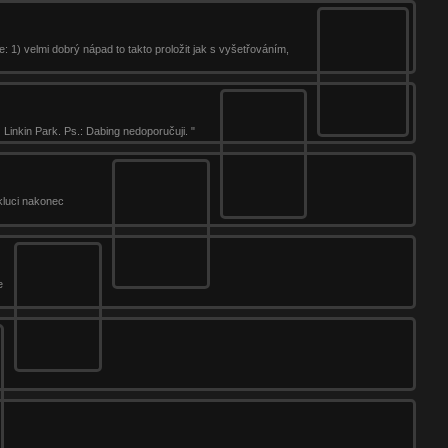
: 1) velmi dobrý nápad to takto proložit jak s vyšetřováním,
Linkin Park. Ps.: Dabing nedoporučuji. "
 kluci nakonec
e