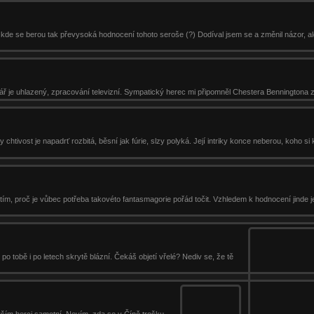
a kde se berou tak převysoká hodnocení tohoto seroše (?) Dodíval jsem se a změnil názor, ale
ř je uhlazený, zpracování televizní. Sympatický herec mi připomněl Chestera Benningtona z 
htivost je napadrť rozbitá, běsní jak fúrie, slzy polyká. Její intriky konce neberou, koho si
 tím, proč je vůbec potřeba takovéto fantasmagorie pořád točit. Vzhledem k hodnocení jinde j
 po tobě i po letech skrytě blázní. Čekáš objetí vřelé? Nediv se, že tě
vším herci samotní. Nevím, zda se v Číně trošku