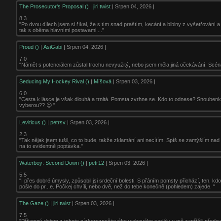
The Prosecutor's Proposal ()
|
jiri.twist
| Srpen 04, 2026 |
8.3
"Po dvou dílech jsem si říkal, že s tím snad praštím, kecání a blbiny z vyšetřování 
tak s oběma hlavními postavami ..."
Proud ()
|
AsiGabi
| Srpen 04, 2026 |
7.0
"Námět s potenciálem zůstal trochu nevyužitý, nebo jsem měla jiná očekávání. Scéná
Seducing My Hockey Rival ()
|
Míšová
| Srpen 03, 2026 |
6.0
"Cesta k lásce je však dlouhá a trnitá. Pomsta zvrhne se. Kdo to odnese? Snoubenky c
vyberou?? 😉 "
Leviticus ()
|
petrsv
| Srpen 03, 2026 |
2.3
"Tak nějak jsem tušil, co to bude, takže zklamání ani necítím. Spíš se zamýšlím nad
na to evidentně poptávka."
Waterboy: Second Down ()
|
petr12
| Srpen 03, 2026 |
5.5
"I přes dobré úmysly, způsobil jsi srdeční bolesti. S přáním pomsty přichází, ten, kdo
pošle do pr...e. Počkej chvíli, nebo dvě, než do tebe konečně (pohledem) zajede. "
The Gaze ()
|
jiri.twist
| Srpen 03, 2026 |
7.5
"Příjemný dojem z tohoto nízkorozpočtového webového seriálu u mě zapříčili přede