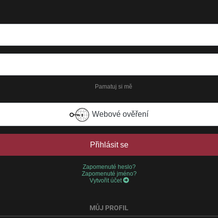
Pamatuj si mě
Webové ověření
Přihlásit se
Zapomenuté heslo?
Zapomenuté jméno?
Vytvořit účet
MŮJ PROFIL