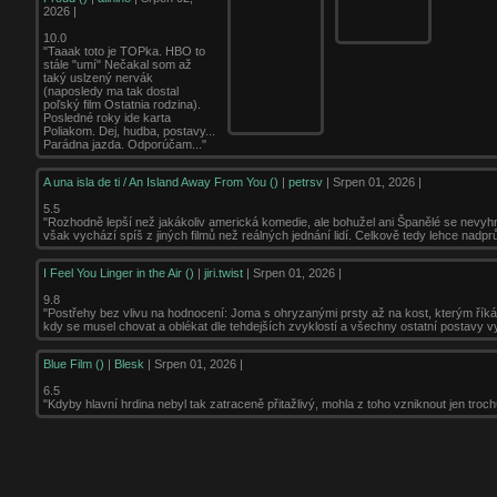
2026 |
10.0
"Taaak toto je TOPka. HBO to
stále "umí" Nečakal som až
taký uslzený nervák
(naposledy ma tak dostal
poľský film Ostatnia rodzina).
Posledné roky ide karta
Poliakom. Dej, hudba, postavy...
Parádna jazda. Odporúčam..."
A una isla de ti / An Island Away From You ()
|
petrsv
| Srpen 01, 2026 |
5.5
"Rozhodně lepší než jakákoliv americká komedie, ale bohužel ani Španělé se nevyhn
však vychází spíš z jiných filmů než reálných jednání lidí. Celkově tedy lehce nadpr
I Feel You Linger in the Air ()
|
jiri.twist
| Srpen 01, 2026 |
9.8
"Postřehy bez vlivu na hodnocení: Joma s ohryzanými prsty až na kost, kterým říká
kdy se musel chovat a oblékat dle tehdejších zvyklostí a všechny ostatní postavy vy
Blue Film ()
|
Blesk
| Srpen 01, 2026 |
6.5
"Kdyby hlavní hrdina nebyl tak zatraceně přitažlivý, mohla z toho vzniknout jen tro