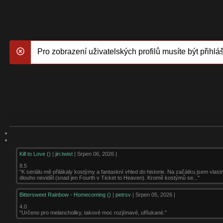
Pro zobrazení uživatelských profilů musíte být přihláš
danger
Kill to Love ()
|
jiri.twist
| Srpen 06, 2026 |
8.5
"K seriálu mě přilákaly kostýmy a fantaskní vhled do historie. Na začátku jsem vla
dlouho neviděl (snad jen Fourth v Ticket to Heaven). Kromě kostýmů se..."
Bittersweet Rainbow - Homecoming ()
|
petrsv
| Srpen 05, 2026 |
4.0
"Určeno pro melancholiky, takové moc rozjímavé, ufňukané."