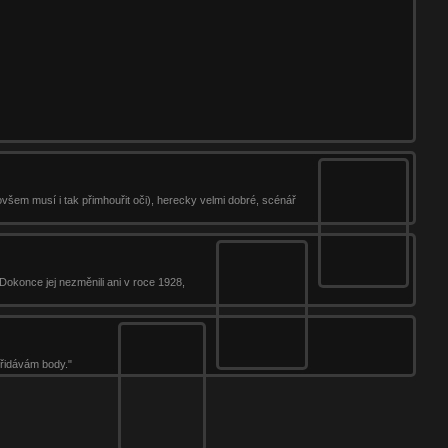
všem musí i tak přimhouřit oči), herecky velmi dobré, scénář
Dokonce jej nezměnili ani v roce 1928,
přidávám body."