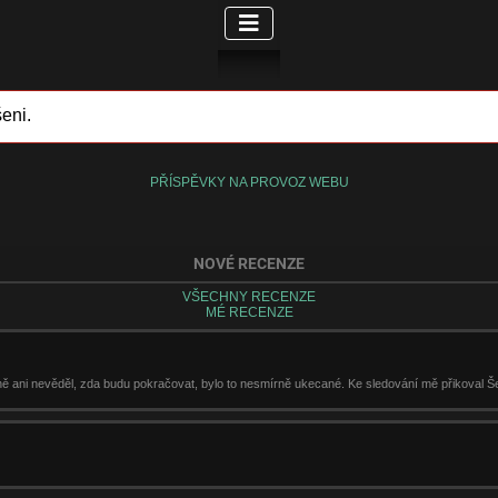
eni.
PŘÍSPĚVKY NA PROVOZ WEBU
NOVÉ RECENZE
VŠECHNY RECENZE
MÉ RECENZE
stně ani nevěděl, zda budu pokračovat, bylo to nesmírně ukecané. Ke sledování mě přikoval Š