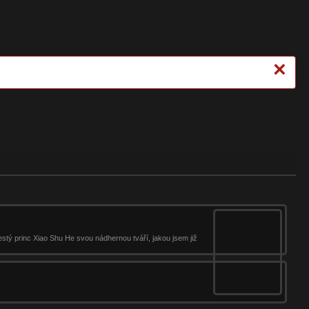
×
estý princ Xiao Shu He svou nádhernou tváří, jakou jsem již