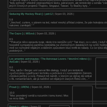
"ledy pohnuly" ohledně stejnopohlavní lásky, pátral jsem, ale tentokráte u seriálu "z
jiných čínských projektů Thajsko, Singapur, Taiwan. Ty líbačky byly..."
Seducing My Hockey Rival ()
|
petr12
| Srpen 03, 2026 |
5.8
"„Nechoď, curlere, s pánem na led, neboť mnohý příklad známe, že pán hokejista sk
nakonec zamiluješ.“ "
The Gaze ()
|
Míšová
| Srpen 03, 2026 |
8.5
""Pokud je něco opravdu tvoje, nikdo ti to nemůže vzít." Tak kluci, co s vámi. I když t
hooodně sympatická partička nedotáhla na všemožných databázích na vyšší hodno
mně se rozhodně nějakým zvláštním způsobem kluci trefili do nálady. Co se týká děj
podobných..."
Los amantes astronautas / The Astronaut Lovers / Vesmírní milenci ()
|
AsiGabi
| Srpen 02, 2026 |
8.0
"Aha, takže i Berger umí narvat film dialogy. I když pro tentokrát
využívá jinou vyjadřovací techniku a pohrává si s komediálním žánrem,
zůstává pečlivý a svůj. Pobavil mě námět, s kterým se občas dá setkat
v BL romanťárnách, ale já naštěstí od nějakých starých Řeků vím,..."
Proud ()
|
1REN1
| Srpen 02, 2026 |
10.0
"Moc povedený seriál a rozumím i tomu konci. Moc
se mi to líbilo. "
Proud ()
|
allnino
| Srpen 02,