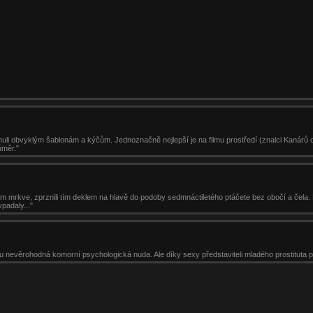
uli obvyklým šablonám a kýčům. Jednoznačně nejlepší je na filmu prostředí (znalci Kanárů o
ůměr."
m mrkve, zprznili tím deklem na hlavě do podoby sedmnáctiletého ptáčete bez obočí a čela. 
padaly..."
chu nevěrohodná komorní psychologická nuda. Ale díky sexy představiteli mladého prostituta 