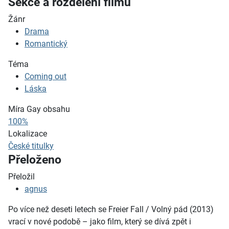
Sekce a rozdělení filmů
Žánr
Drama
Romantický
Téma
Coming out
Láska
Míra Gay obsahu
100%
Lokalizace
České titulky
Přeloženo
Přeložil
agnus
Po více než deseti letech se Freier Fall / Volný pád (2013)
vrací v nové podobě – jako film, který se dívá zpět i