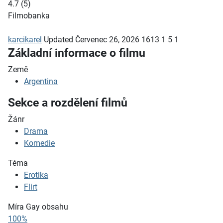
4.7
(
5
)
Filmobanka
karcikarel
Updated
Červenec 26, 2026
1613
1
5
1
Základní informace o filmu
Země
Argentina
Sekce a rozdělení filmů
Žánr
Drama
Komedie
Téma
Erotika
Flirt
Míra Gay obsahu
100%