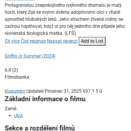
Protagonistou znepokojivého rodinného dramatu je malý
hoch, který žije se svými dvěma adoptivními otci v chatě
uprostřed hlubokých lesů. Jeho strachem živené vidiny se
začnou naplňovat, když si pro něj jednoho dne přijede jeho
slovenská biologická matka. (LFŠ)
Čti více
Číst recenze
Napsat recenzi
Add to List
Griffin in Summer (2024)
6.8
(
2
)
Filmobanka
klaauddio
Updated
Prosinec 31, 2025
697
1
5
0
Základní informace o filmu
Země
USA
Sekce a rozdělení filmů