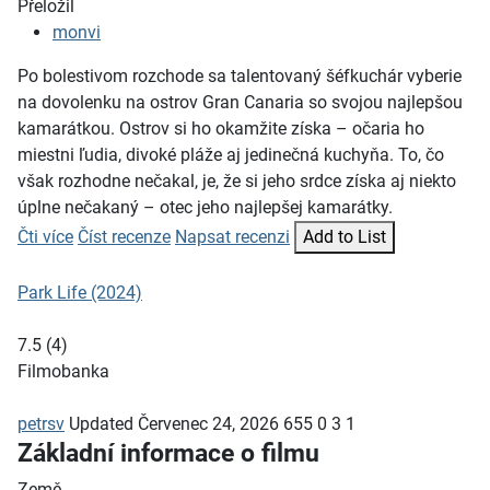
Přeložil
monvi
Po bolestivom rozchode sa talentovaný šéfkuchár vyberie
na dovolenku na ostrov Gran Canaria so svojou najlepšou
kamarátkou. Ostrov si ho okamžite získa – očaria ho
miestni ľudia, divoké pláže aj jedinečná kuchyňa. To, čo
však rozhodne nečakal, je, že si jeho srdce získa aj niekto
úplne nečakaný – otec jeho najlepšej kamarátky.
Čti více
Číst recenze
Napsat recenzi
Add to List
Park Life (2024)
7.5
(
4
)
Filmobanka
petrsv
Updated
Červenec 24, 2026
655
0
3
1
Základní informace o filmu
Země