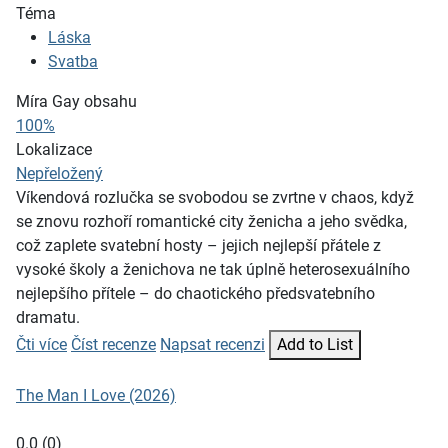
Téma
Láska
Svatba
Míra Gay obsahu
100%
Lokalizace
Nepřeložený
Víkendová rozlučka se svobodou se zvrtne v chaos, když
se znovu rozhoří romantické city ženicha a jeho svědka,
což zaplete svatební hosty – jejich nejlepší přátele z
vysoké školy a ženichova ne tak úplně heterosexuálního
nejlepšího přítele – do chaotického předsvatebního
dramatu.
Čti více
Číst recenze
Napsat recenzi
Add to List
The Man I Love (2026)
0.0
(
0
)