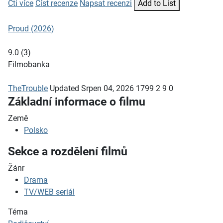
Čti více
Číst recenze
Napsat recenzi
Add to List
Proud (2026)
9.0
(
3
)
Filmobanka
TheTrouble
Updated
Srpen 04, 2026
1799
2
9
0
Základní informace o filmu
Země
Polsko
Sekce a rozdělení filmů
Žánr
Drama
TV/WEB seriál
Téma