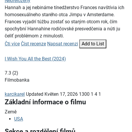
Nepřeložený
Hannah a jej nebinárne tínedžerstvo Frances navštívia ich
homosexuálneho starého otca Jimpu v Amsterdame.
Frances vyjadrí túžbu zostať so starým otcom rok, čím
spochybní Hannahine rodičovské presvedčenia a núti ju
čeliť problémom z minulosti.
Čti více
Číst recenze
Napsat recenzi
Add to List
I Wish You All the Best (2024)
7.3
(
2
)
Filmobanka
karcikarel
Updated
Květen 17, 2026
1300
1
4
1
Základní informace o filmu
Země
USA
Sekce a rozdělení filmů