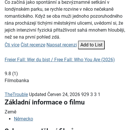
Co začíná jako spontánní a bezvýznamné setkání v
londýnském parku, se rychle rozvine v něco nečekaně
romantického. Když se oba muži jednoho pozoruhodného
rána procházejí tichými městskými ulicemi, uvědomí si, že
jejich intenzivní fyzická přitažlivost sahá mnohem hlouběji,
než se na první pohled zdá.
Čti více
Číst recenze
Napsat recenzi
Add to List
Freier Fall: Wer du bist / Free Fall: Who You Are (2026)
9.8
(
1
)
Filmobanka
TheTrouble
Updated
Červen 24, 2026
929
3
3
1
Základní informace o filmu
Země
Německo