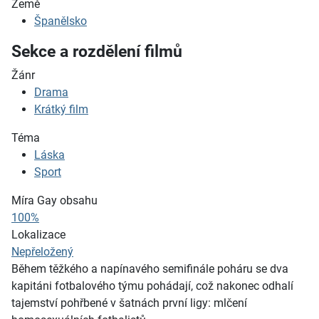
Země
Španělsko
Sekce a rozdělení filmů
Žánr
Drama
Krátký film
Téma
Láska
Sport
Míra Gay obsahu
100%
Lokalizace
Nepřeložený
Během těžkého a napínavého semifinále poháru se dva
kapitáni fotbalového týmu pohádají, což nakonec odhalí
tajemství pohřbené v šatnách první ligy: mlčení