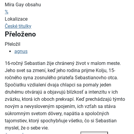
Míra Gay obsahu
%
Lokalizace
České titulky
Přeloženo
Přeložil
agnus
16-ročný Sebastian žije chránený život v malom meste.
Jeho svet sa zmení, keď jeho rodina prijme Kolju, 15-
ročného syna zosnulého priateľa Sebastianovho otca.
Spočiatku vzdialení dvaja chlapci sa pomaly jeden
druhému otvárajú a objavujú blízkosť a intenzitu v ich
zväzku, ktorá ich oboch prekvapí. Keď prechádzajú týmto
novým a nevysloveným spojením, ich vzťah sa stáva
súkromným svetom dôvery, napätia a spoločných
tajomstiev, ktorý spochybňuje všetko, čo si Sebastian
myslel, že o sebe vie.