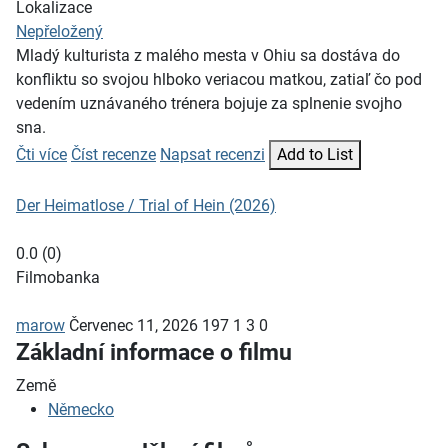
Lokalizace
Nepřeložený
Mladý kulturista z malého mesta v Ohiu sa dostáva do
konfliktu so svojou hlboko veriacou matkou, zatiaľ čo pod
vedením uznávaného trénera bojuje za splnenie svojho
sna.
Čti více
Číst recenze
Napsat recenzi
Add to List
Der Heimatlose / Trial of Hein (2026)
0.0
(
0
)
Filmobanka
marow
Červenec 11, 2026
197
1
3
0
Základní informace o filmu
Země
Německo