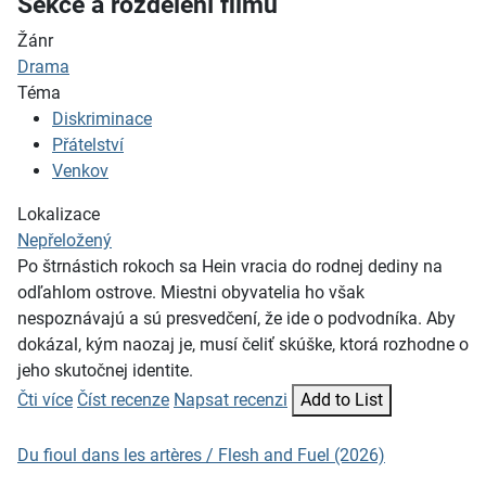
Sekce a rozdělení filmů
Žánr
Drama
Téma
Diskriminace
Přátelství
Venkov
Lokalizace
Nepřeložený
Po štrnástich rokoch sa Hein vracia do rodnej dediny na
odľahlom ostrove. Miestni obyvatelia ho však
nespoznávajú a sú presvedčení, že ide o podvodníka. Aby
dokázal, kým naozaj je, musí čeliť skúške, ktorá rozhodne o
jeho skutočnej identite.
Čti více
Číst recenze
Napsat recenzi
Add to List
Du fioul dans les artères / Flesh and Fuel (2026)