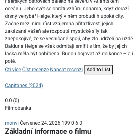
Faerských ostrovech daleko na severu v Atlantském
oceánu. Jeho svět se obrátí vzhůru nohama, když dorazí
drsný velrybář Helge, který v něm probudí hluboké city.
Začne mezi nimi růst vzájemná přitažlivost, jejich
zakázaná vášeň ale rozpoutá mystické síly tak
znepokojivé, že se vesničané spojí, aby zlo udrželi na uzdě.
Baldur a Helge se však odmítají smířit s tím, že by jejich
láska měla být pohřbena. Budou bojovat až do konce – a i
poté.
Čti více
Číst recenze
Napsat recenzi
Add to List
Capitanes (2024)
0.0
(
0
)
Filmobanka
monvi
Červenec 24, 2026
199
0
6
0
Základní informace o filmu