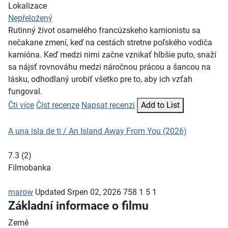
Lokalizace
Nepřeložený
Rutinný život osamelého francúzskeho kamionistu sa
nečakane zmení, keď na cestách stretne poľského vodiča
kamióna. Keď medzi nimi začne vznikať hlbšie puto, snaží
sa nájsť rovnováhu medzi náročnou prácou a šancou na
lásku, odhodlaný urobiť všetko pre to, aby ich vzťah
fungoval.
Čti více
Číst recenze
Napsat recenzi
Add to List
A una isla de ti / An Island Away From You (2026)
7.3
(
2
)
Filmobanka
marow
Updated
Srpen 02, 2026
758
1
5
1
Základní informace o filmu
Země