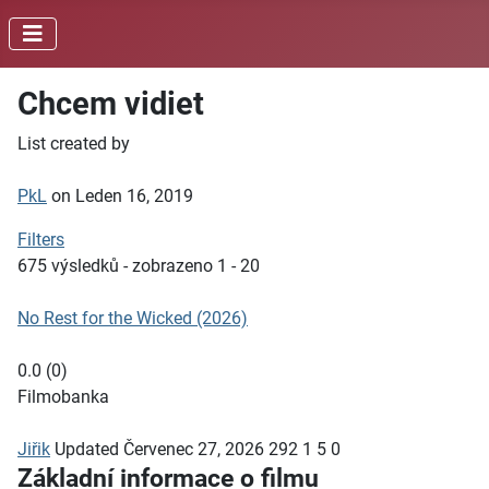
Chcem vidiet
List created by
PkL
on Leden 16, 2019
Filters
675 výsledků - zobrazeno 1 - 20
No Rest for the Wicked (2026)
0.0
(
0
)
Filmobanka
Jiřik
Updated
Červenec 27, 2026
292
1
5
0
Základní informace o filmu