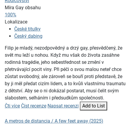
Rodičovství
Míra Gay obsahu
100%
Lokalizace
České titulky
Český dabing
Filip je mladý, nezodpovědný a drzý gay, přesvědčený, že
svět mu leží u nohou. Když mu však do života zasáhne
rodinná tragédie, jeho sebestřednost se změní v
přetrvávající pocit viny. Při péči o svou malou neteř chce
zůstat svobodný, ale zároveň se bouří proti představě, že
by ji měl předat cizím lidem, a to kvůli vlastnímu traumatu
z dětství. Aby se o ni dokázal postarat, musí čelit svým
slabostem, selháním i předsudkům společnosti.
Čti více
Číst recenze
Napsat recenzi
Add to List
A metros de distancia / A few feet away (2025)