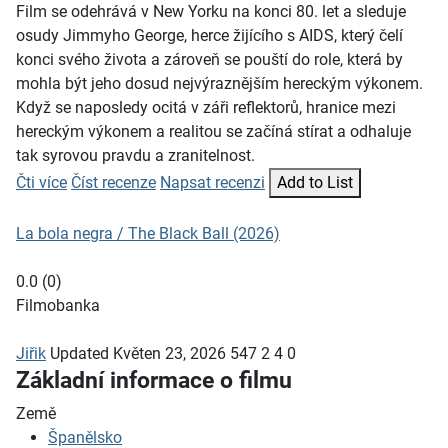
Film se odehrává v New Yorku na konci 80. let a sleduje
osudy Jimmyho George, herce žijícího s AIDS, který čelí
konci svého života a zároveň se pouští do role, která by
mohla být jeho dosud nejvýraznějším hereckým výkonem.
Když se naposledy ocitá v záři reflektorů, hranice mezi
hereckým výkonem a realitou se začíná stírat a odhaluje
tak syrovou pravdu a zranitelnost.
Čti více
Číst recenze
Napsat recenzi
Add to List
La bola negra / The Black Ball (2026)
0.0
(
0
)
Filmobanka
Jiřik
Updated
Květen 23, 2026
547
2
4
0
Základní informace o filmu
Země
Španělsko