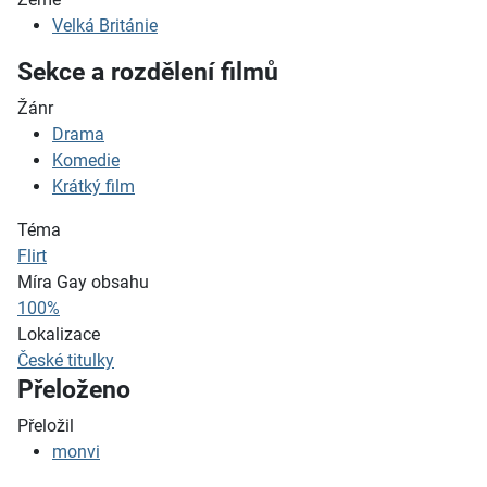
Velká Británie
Sekce a rozdělení filmů
Žánr
Drama
Komedie
Krátký film
Téma
Flirt
Míra Gay obsahu
100%
Lokalizace
České titulky
Přeloženo
Přeložil
monvi