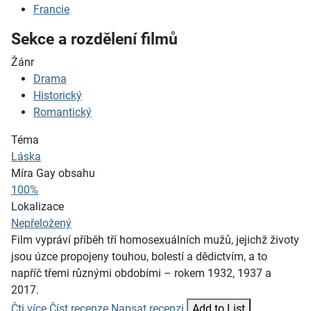
Francie
Sekce a rozdělení filmů
Žánr
Drama
Historický
Romantický
Téma
Láska
Míra Gay obsahu
100%
Lokalizace
Nepřeložený
Film vypráví příběh tří homosexuálních mužů, jejichž životy
jsou úzce propojeny touhou, bolestí a dědictvím, a to
napříč třemi různými obdobími – rokem 1932, 1937 a
2017.
Čti více
Číst recenze
Napsat recenzi
Add to List