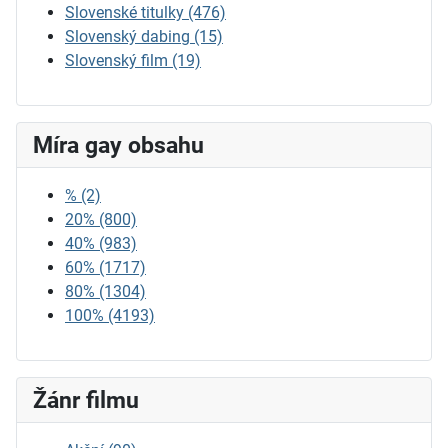
Slovenské titulky
(476)
Slovenský dabing
(15)
Slovenský film
(19)
Míra gay obsahu
%
(2)
20%
(800)
40%
(983)
60%
(1717)
80%
(1304)
100%
(4193)
Žánr filmu