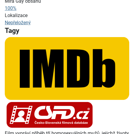
Míra Gay obsahu
100%
Lokalizace
Nepřeložený
Tagy
Film vypráví příběh tří homosexuálních mužů, jejichž životy