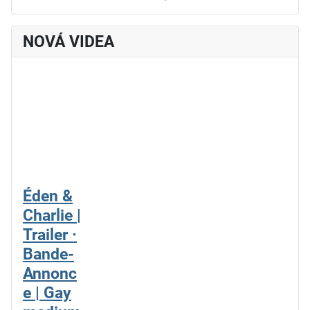
NOVÁ VIDEA
Éden &
Charlie |
Trailer ·
Bande-
Annonc
e | Gay