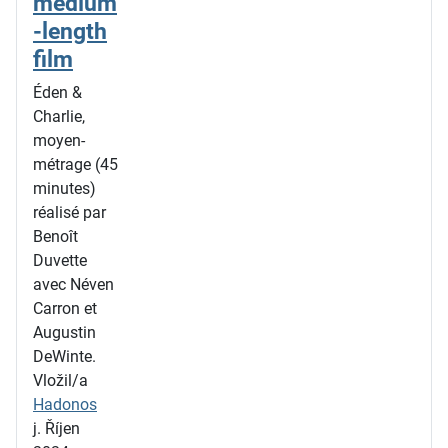
medium
-length
film
Éden &
Charlie,
moyen-
métrage (45
minutes)
réalisé par
Benoît
Duvette
avec Néven
Carron et
Augustin
DeWinte.
Vložil/a
Hadonos
j. Říjen