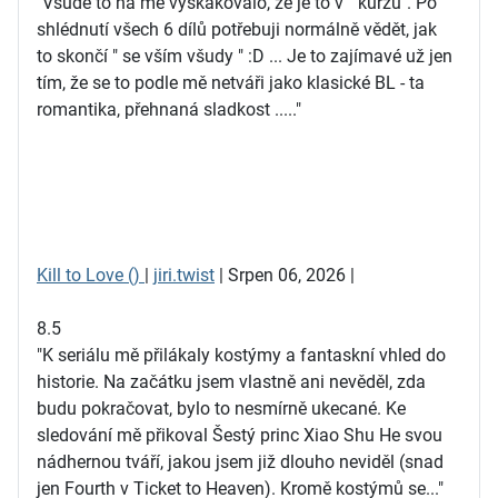
"Všude to na mě vyskakovalo, že je to v " kurzu". Po
shlédnutí všech 6 dílů potřebuji normálně vědět, jak
to skončí " se vším všudy " :D ... Je to zajímavé už jen
tím, že se to podle mě netváři jako klasické BL - ta
romantika, přehnaná sladkost ....."
Kill to Love ()
|
jiri.twist
| Srpen 06, 2026 |
8.5
"K seriálu mě přilákaly kostýmy a fantaskní vhled do
historie. Na začátku jsem vlastně ani nevěděl, zda
budu pokračovat, bylo to nesmírně ukecané. Ke
sledování mě přikoval Šestý princ Xiao Shu He svou
nádhernou tváří, jakou jsem již dlouho neviděl (snad
jen Fourth v Ticket to Heaven). Kromě kostýmů se..."