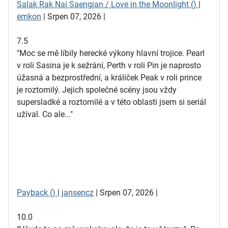
Salak Rak Nai Saengjan / Love in the Moonlight ()
|
emkon
| Srpen 07, 2026 |
7.5
"Moc se mě líbily herecké výkony hlavní trojice. Pearl
v roli Sasina je k sežrání, Perth v roli Pin je naprosto
úžasná a bezprostřední, a králíček Peak v roli prince
je roztomilý. Jejich společné scény jsou vždy
supersladké a roztomilé a v této oblasti jsem si seriál
užíval. Co ale..."
Payback ()
|
jansencz
| Srpen 07, 2026 |
10.0