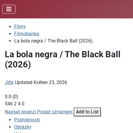
Filmy
Filmobanka
La bola negra / The Black Ball (2026)
La bola negra / The Black Ball
(2026)
Jiřik
Updated
Květen 23, 2026
0.0
(
0
)
546
2
4
0
Napsat recenzi
Poslat oznámení
Add to List
Podrobnosti
Obrázky