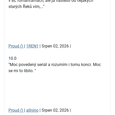
v BL romanťárnách, ale já naštěstí od nějakých
starých Řeků vím,..."
Proud ()
|
1REN1
| Srpen 02, 2026 |
10.0
"Moc povedený seriál a rozumím i tomu konci. Moc
se mi to líbilo. "
Proud ()
|
allnino
| Srpen 02, 2026 |