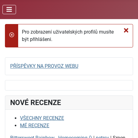
×
Pro zobrazení uživatelských profilů musíte
danger
být přihlášeni.
PŘÍSPĚVKY NA PROVOZ WEBU
NOVÉ RECENZE
VŠECHNY RECENZE
MÉ RECENZE
Bittersweet Rainbow - Homecoming ()
|
petrsv
| Srpen