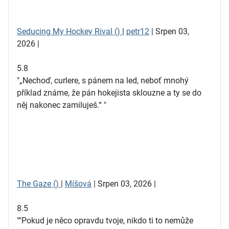
Seducing My Hockey Rival ()
|
petr12
| Srpen 03,
2026 |
5.8
"„Nechoď, curlere, s pánem na led, neboť mnohý
příklad známe, že pán hokejista sklouzne a ty se do
něj nakonec zamiluješ.“ "
The Gaze ()
|
Míšová
| Srpen 03, 2026 |
8.5
""Pokud je něco opravdu tvoje, nikdo ti to nemůže