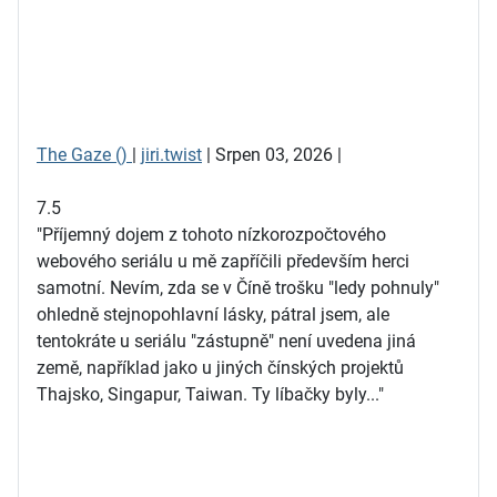
The Gaze ()
|
jiri.twist
| Srpen 03, 2026 |
7.5
"Příjemný dojem z tohoto nízkorozpočtového
webového seriálu u mě zapříčili především herci
samotní. Nevím, zda se v Číně trošku "ledy pohnuly"
ohledně stejnopohlavní lásky, pátral jsem, ale
tentokráte u seriálu "zástupně" není uvedena jiná
země, například jako u jiných čínských projektů
Thajsko, Singapur, Taiwan. Ty líbačky byly..."