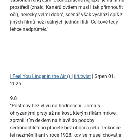
prostředí (znalci Kanárů ovšem musí i tak přimhouřit
oči), herecky velmi dobré, scénář však vychází spíš z
jiných filmů než reálných jednání lidí. Celkově tedy
lehce nadprůměr."
I Feel You Linger in the Air ()
|
jiri.twist
| Srpen 01,
2026 |
9.8
"Postřehy bez vlivu na hodnocení: Joma s
ohryzanými prsty až na kost, kterým říkám mrkve,
zprznili tím deklem na hlavě do podoby
sedmnáctiletého ptáčete bez obočí a čela. Dokonce
jej nezměnili ani v roce 1928, kdy se musel chovat a