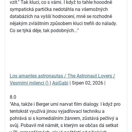
vzít." Tak kluci, co s vámi. I když to tahle hooodně
sympatická partička nedotáhla na všemožných
databázích na vyšší hodnocení, mně se rozhodně
nějakým zvláštním způsobem kluci trefili do nálady.
Co se týká děje, tak podobných..."
Los amantes astronautas / The Astronaut Lovers /
Vesmírní milenci ()
|
AsiGabi
| Srpen 02, 2026 |
8.0
"Aha, takže i Berger umí narvat film dialogy. I když pro
tentokrát využívá jinou vyjadřovací techniku a
pohrává si s komediálním žánrem, zůstává pečlivý a
svůj. Pobavil mě námět, s kterým se občas dá setkat