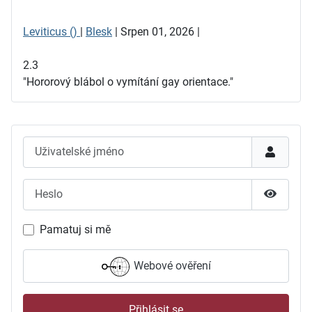
Leviticus ()
|
Blesk
| Srpen 01, 2026 |
2.3
"Hororový blábol o vymítání gay orientace."
Uživatelské jméno
Heslo
Zobrazit
Pamatuj si mě
Webové ověření
Přihlásit se