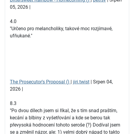
05, 2026 |
4.0
"Určeno pro melancholiky, takové moc rozjímavé,
ufňukané."
The Prosecutor's Proposal ()
|
jiri.twist
| Srpen 04,
2026 |
8.3
"Po dvou dílech jsem si říkal, že s tím snad praštím,
kecání a blbiny z vyšetřování a kde se berou tak
převysoká hodnocení tohoto seroše (?) Dodíval jsem
se a změnil názor, ale: 1) velmi dobrý nápad to takto