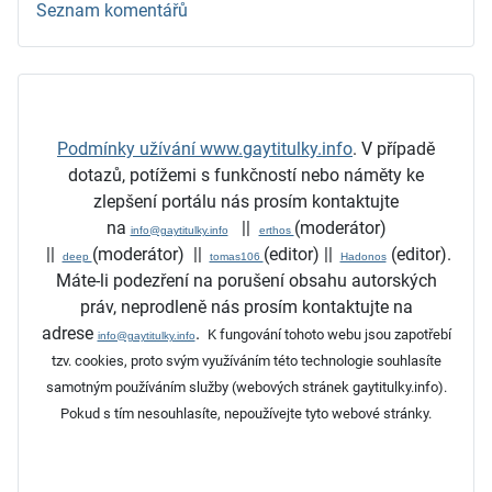
Seznam komentářů
Podmínky užívání www.gaytitulky.info
.
V případě
dotazů, potížemi s funkčností nebo náměty ke
zlepšení portálu nás prosím kontaktujte
na
||
(moderátor)
info@gaytitulky.info
erthos
||
(moderátor)
||
(editor)
||
(editor)
.
deep
tomas106
Hadonos
Máte-li podezření na porušení obsahu autorských
práv, neprodleně nás prosím kontaktujte na
adrese
.
K fungování tohoto webu jsou zapotřebí
info@gaytitulky.info
tzv. cookies, proto svým využíváním této technologie souhlasíte
samotným používáním služby (webových stránek gaytitulky.info).
Pokud s tím nesouhlasíte, nepoužívejte tyto webové stránky.