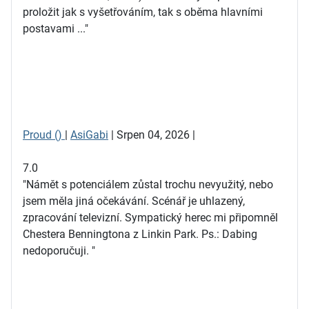
proložit jak s vyšetřováním, tak s oběma hlavními
postavami ..."
Proud ()
|
AsiGabi
| Srpen 04, 2026 |
7.0
"Námět s potenciálem zůstal trochu nevyužitý, nebo
jsem měla jiná očekávání. Scénář je uhlazený,
zpracování televizní. Sympatický herec mi připomněl
Chestera Benningtona z Linkin Park. Ps.: Dabing
nedoporučuji. "