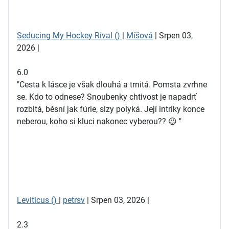
Seducing My Hockey Rival ()
|
Míšová
| Srpen 03,
2026 |
6.0
"Cesta k lásce je však dlouhá a trnitá. Pomsta zvrhne
se. Kdo to odnese? Snoubenky chtivost je napadrť
rozbitá, běsní jak fúrie, slzy polyká. Její intriky konce
neberou, koho si kluci nakonec vyberou?? 😉 "
Leviticus ()
|
petrsv
| Srpen 03, 2026 |
2.3