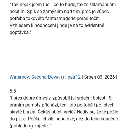
"Tak nějak jsem tušil, co to bude, takže zklamání ani
necítím. Spíš se zamýšlím nad tím, proč je vůbec
potřeba takovéto fantasmagorie pořád točit.
Vzhledem k hodnocení jinde je na to evidentně
poptávka."
Waterboy: Second Down ()
|
petr12
| Srpen 03, 2026 |
5.5
"I přes dobré úmysly, způsobil jsi srdeční bolesti. S
přáním pomsty přichází, ten, kdo po tobě i po letech
skrytě blázní. Čekáš objetí vřelé? Nediv se, že tě pošle
do pr...e. Počkej chvíli, nebo dvě, než do tebe konečně
(pohledem) zajede. "