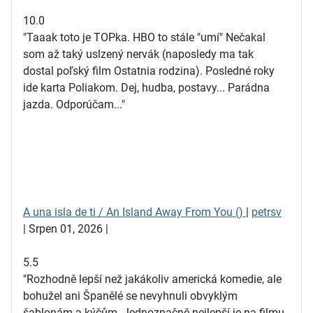
10.0
"Taaak toto je TOPka. HBO to stále "umí" Nečakal
som až taký uslzený nervák (naposledy ma tak
dostal poľský film Ostatnia rodzina). Posledné roky
ide karta Poliakom. Dej, hudba, postavy... Parádna
jazda. Odporúčam..."
A una isla de ti / An Island Away From You ()
|
petrsv
| Srpen 01, 2026 |
5.5
"Rozhodně lepší než jakákoliv americká komedie, ale
bohužel ani Španělé se nevyhnuli obvyklým
šablonám a kýčům. Jednoznačně nejlepší je na filmu