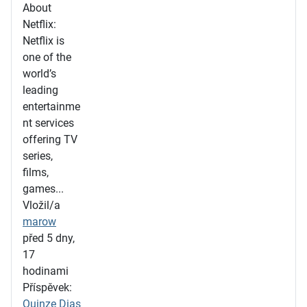
About
Netflix:
Netflix is
one of the
world’s
leading
entertainme
nt services
offering TV
series,
films,
games...
Vložil/a
marow
před 5 dny,
17
hodinami
Příspěvek:
Quinze Dias