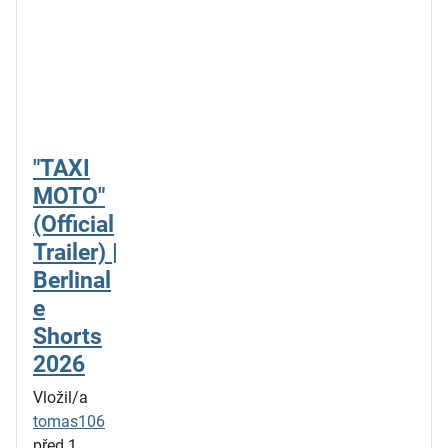
"TAXI
MOTO"
(Official
Trailer) |
Berlinal
e
Shorts
2026
Vložil/a
tomas106
před 1