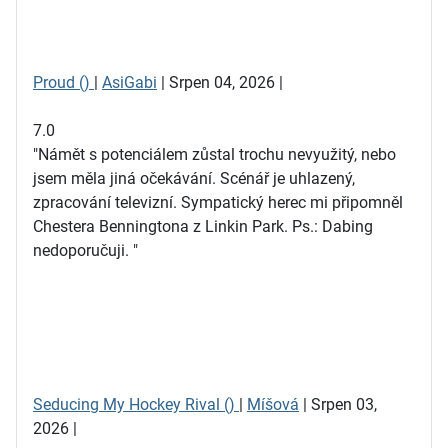
Proud ()
|
AsiGabi
| Srpen 04, 2026 |
7.0
"Námět s potenciálem zůstal trochu nevyužitý, nebo
jsem měla jiná očekávání. Scénář je uhlazený,
zpracování televizní. Sympatický herec mi připomněl
Chestera Benningtona z Linkin Park. Ps.: Dabing
nedoporučuji. "
Seducing My Hockey Rival ()
|
Míšová
| Srpen 03,
2026 |