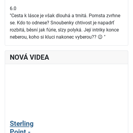
6.0
"Cesta k lásce je však dlouhá a trnitá. Pomsta zvrhne
se. Kdo to odnese? Snoubenky chtivost je napadrť
rozbitá, běsní jak fúrie, slzy polyká. Její intriky konce
neberou, koho si kluci nakonec vyberou?? 😉 "
NOVÁ VIDEA
Sterling
Point -