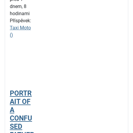
dnem, 8
hodinami
Příspěvek:
Taxi Moto
()
PORTR
AIT OF
A
CONFU
SED