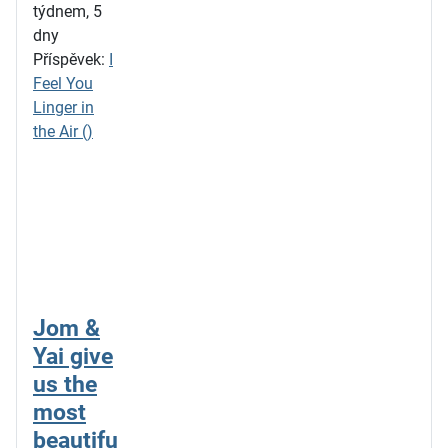
týdnem, 5
dny
Příspěvek:
I
Feel You
Linger in
the Air ()
Jom &
Yai give
us the
most
beautifu