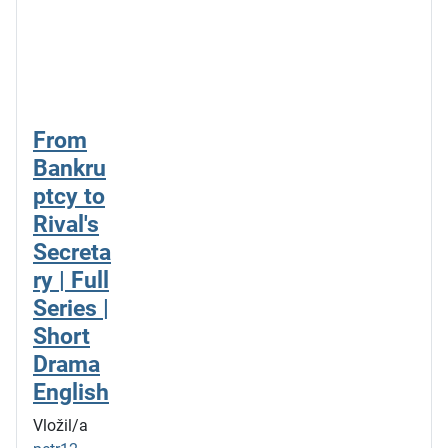
From
Bankru
ptcy to
Rival's
Secreta
ry | Full
Series |
Short
Drama
English
Vložil/a