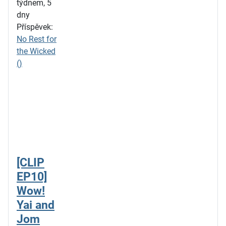
týdnem, 5
dny
Příspěvek:
No Rest for
the Wicked
()
[CLIP
EP10]
Wow!
Yai and
Jom