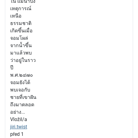
ใน แม่น้ำปิง
เหตุการณ์
เหนือ
ธรรมชาติ
เกิดขึ้นเมื่อ
จอมโผล่
จากน้ำขึ้น
มาแล้วพบ
ว่าอยู่ในราว
ปี
พ.ศ.๒๔๗๐
จอมยังได้
พบเจอกับ
ชายที่เขาฝัน
ถึงมาตลอด
อย่าง...
Vložil/a
jiri.twist
před 1