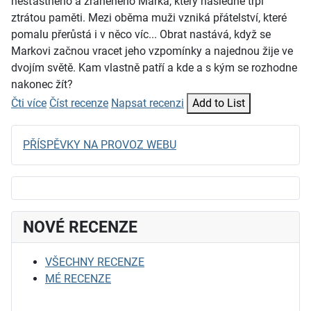
nešťastného a zraněného Marka, který následně trpí
ztrátou paměti. Mezi oběma muži vzniká přátelství, které
pomalu přerůstá i v něco víc... Obrat nastává, když se
Markovi začnou vracet jeho vzpomínky a najednou žije ve
dvojím světě. Kam vlastně patří a kde a s kým se rozhodne
nakonec žít?
Čti více
Číst recenze
Napsat recenzi
Add to List
PŘÍSPĚVKY NA PROVOZ WEBU
NOVÉ RECENZE
VŠECHNY RECENZE
MÉ RECENZE