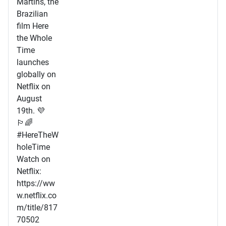
Martins, the
Brazilian
film Here
the Whole
Time
launches
globally on
Netflix on
August
19th. 💜
🏳️‍🌈
#HereTheW
holeTime
Watch on
Netflix:
https://ww
w.netflix.co
m/title/817
70502