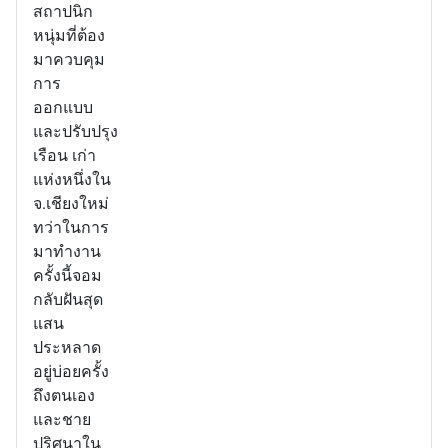
สถาปนิก
หนุ่มที่ต้อง
มาควบคุม
การ
ออกแบบ
และปรับปรุง
เรือน เก่า
แห่งหนึ่งใน
จ.เชียงใหม่
ทว่าในการ
มาทำงาน
ครั้งนี้จอม
กลับฝันสุด
แสน
ประหลาด
อยู่บ่อยครั้ง
ถึงตนเอง
และชาย
ปริศนาใน