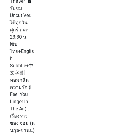
The Air” 🖥
รับชม
Uncut Ver.
ได้ทุกวัน
ศุกร์ เวลา
23:30 น.
[ซับ
ไทย+Englis
h
Subtitle+中
文字幕]
หอมกลิ่น
ความรัก (I
Feel You
Linger In
The Air) :
เรื่องราว
ของ จอม (น
นกุล-ชานน)