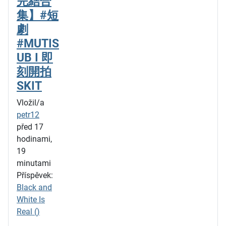
完結合
集】#短
劇
#MUTIS
UB I 即
刻開拍
SKIT
Vložil/a
petr12
před 17
hodinami,
19
minutami
Příspěvek:
Black and
White Is
Real ()