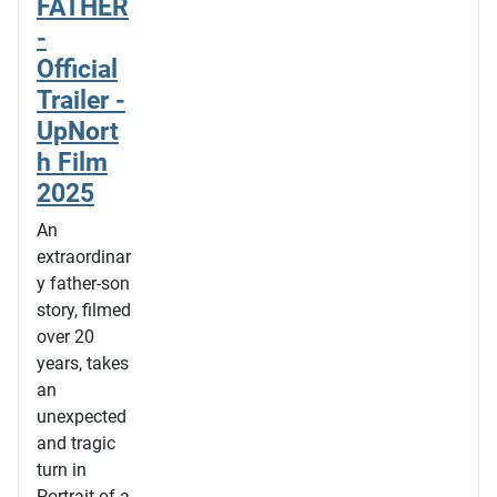
FATHER
-
Official
Trailer -
UpNort
h Film
2025
An
extraordinar
y father-son
story, filmed
over 20
years, takes
an
unexpected
and tragic
turn in
Portrait of a