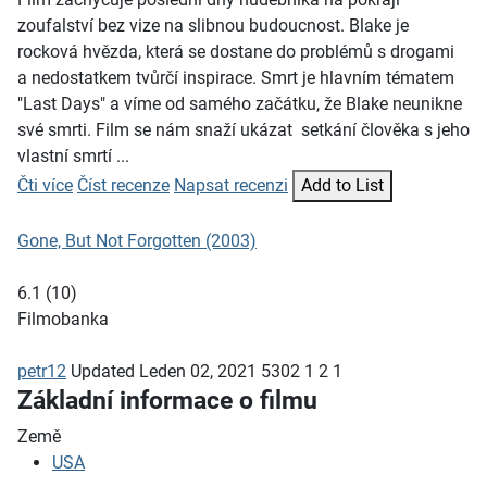
zoufalství bez vize na slibnou budoucnost. Blake je
rocková hvězda, která se dostane do problémů s drogami
a nedostatkem tvůrčí inspirace. Smrt je hlavním tématem
"Last Days" a víme od samého začátku, že Blake neunikne
své smrti. Film se nám snaží ukázat setkání člověka s jeho
vlastní smrtí ...
Čti více
Číst recenze
Napsat recenzi
Add to List
Gone, But Not Forgotten (2003)
6.1
(
10
)
Filmobanka
petr12
Updated
Leden 02, 2021
5302
1
2
1
Základní informace o filmu
Země
USA