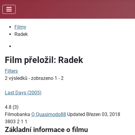
Filmy
Radek
Film přeložil: Radek
Filters
2 výsledků - zobrazeno 1 - 2
Last Days (2005)
4.8
(
3
)
Filmobanka
Q
Quasimodo88
Updated
Březen 03, 2018
3803
2
1
1
Základní informace o filmu