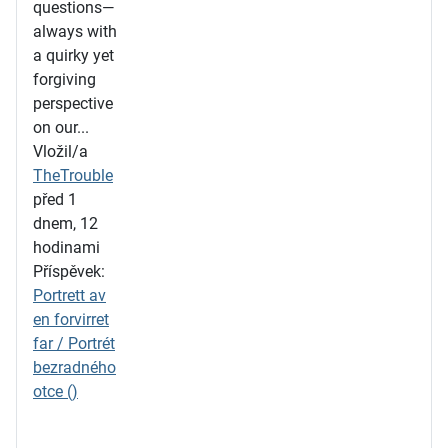
questions—
always with
a quirky yet
forgiving
perspective
on our...
Vložil/a
TheTrouble
před 1
dnem, 12
hodinami
Příspěvek:
Portrett av
en forvirret
far / Portrét
bezradného
otce ()