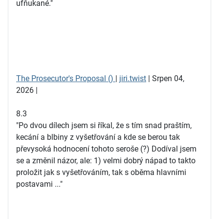
ufňukané."
The Prosecutor's Proposal ()
|
jiri.twist
| Srpen 04,
2026 |
8.3
"Po dvou dílech jsem si říkal, že s tím snad praštím,
kecání a blbiny z vyšetřování a kde se berou tak
převysoká hodnocení tohoto seroše (?) Dodíval jsem
se a změnil názor, ale: 1) velmi dobrý nápad to takto
proložit jak s vyšetřováním, tak s oběma hlavními
postavami ..."