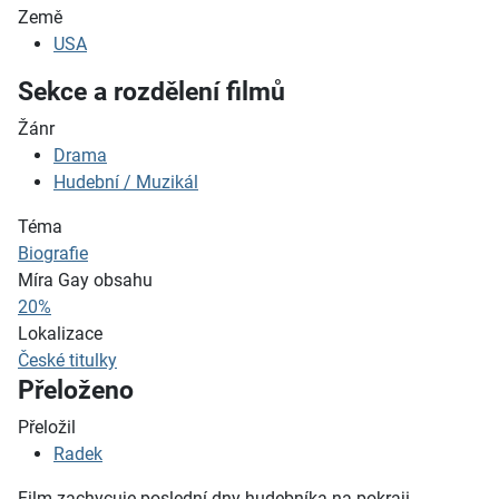
Země
USA
Sekce a rozdělení filmů
Žánr
Drama
Hudební / Muzikál
Téma
Biografie
Míra Gay obsahu
20%
Lokalizace
České titulky
Přeloženo
Přeložil
Radek
Film zachycuje poslední dny hudebníka na pokraji