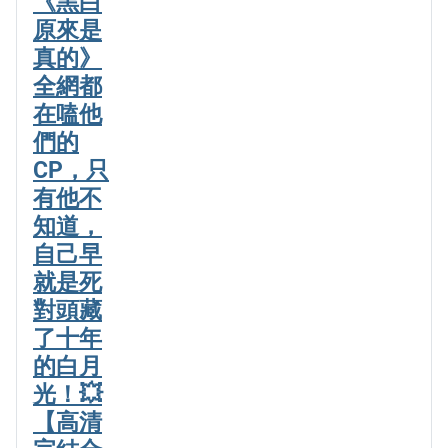
《黑白
原來是
真的》
全網都
在嗑他
們的
CP，只
有他不
知道，
自己早
就是死
對頭藏
了十年
的白月
光！💥
【高清