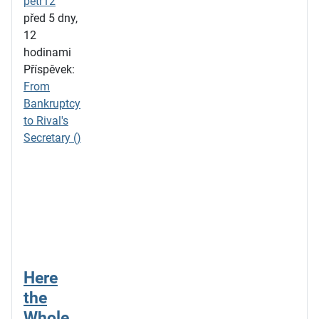
petr12
před 5 dny,
12
hodinami
Příspěvek:
From
Bankruptcy
to Rival's
Secretary ()
Here
the
Whole