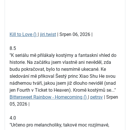
Kill to Love ()
|
jiri.twist
| Srpen 06, 2026 |
8.5
"K seriálu mě přilákaly kostýmy a fantaskní vhled do
historie. Na začátku jsem vlastně ani nevěděl, zda
budu pokračovat, bylo to nesmírně ukecané. Ke
sledování mě přikoval Šestý princ Xiao Shu He svou
nádhernou tváří, jakou jsem již dlouho neviděl (snad
jen Fourth v Ticket to Heaven). Kromě kostýmů se..."
Bittersweet Rainbow - Homecoming ()
|
petrsv
| Srpen
05, 2026 |
4.0
"Určeno pro melancholiky, takové moc rozjímavé,