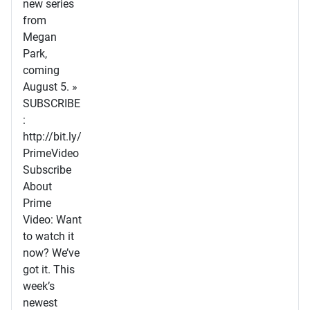
new series
from
Megan
Park,
coming
August 5. »
SUBSCRIBE
:
http://bit.ly/
PrimeVideo
Subscribe
About
Prime
Video: Want
to watch it
now? We’ve
got it. This
week’s
newest