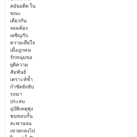
สมัยอดีต ใน
ขณะ
เดียวกัน
จอมต้อง
เผชิญกับ
ความเสียใจ
เมื่อถูกคน
รักหนุ่มขอ
ยุติความ
สัมพันธ์
เคราะห์ซ้ำ
กำซัดยังขับ
รถมา
ประสบ
อุบัติเหตุพุ่ง
ชนขอบกั้น
สะพานจน
เขาตกลงไป