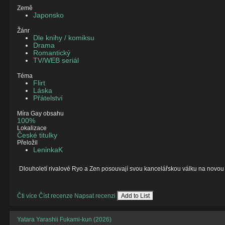
Země
Japonsko
Žánr
Dle knihy / komiksu
Drama
Romantický
TV/WEB seriál
Téma
Flirt
Láska
Přátelství
Míra Gay obsahu
100%
Lokalizace
České titulky
Přeložil
LeninkaK
Dlouholetí rivalové Ryo a Zen posouvají svou kancelářskou válku na novou 
Čti více
Číst recenze
Napsat recenzi
Add to List
Yatara Yarashii Fukami-kun (2026)