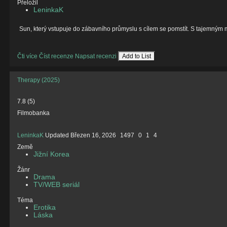
Přeložil
LeninkaK
Sun, který vstupuje do zábavního průmyslu s cílem se pomstít. S tajemným 
Čti více
Číst recenze
Napsat recenzi
Add to List
Therapy (2025)
7.8
(
5
)
Filmobanka
LeninkaK
Updated
Březen 16, 2026
1497
0
1
4
Země
Jižní Korea
Žánr
Drama
TV/WEB seriál
Téma
Erotika
Láska