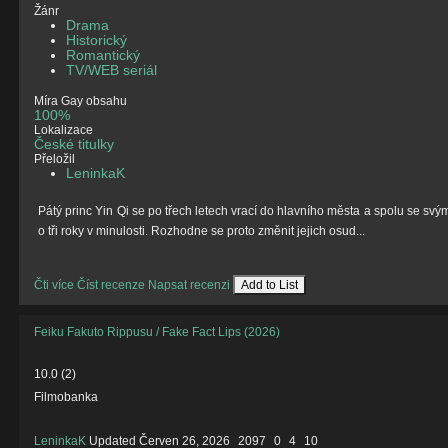
Žánr
Drama
Historický
Romantický
TV/WEB seriál
Míra Gay obsahu
100%
Lokalizace
České titulky
Přeložil
LeninkaK
Pátý princ Yin Qi se po třech letech vrací do hlavního města a spolu se sv
o tři roky v minulosti. Rozhodne se proto změnit jejich osud...
Čti více
Číst recenze
Napsat recenzi
Add to List
Feiku Fakuto Rippusu / Fake Fact Lips (2026)
10.0
(
2
)
Filmobanka
LeninkaK
Updated
Červen 26, 2026
2097
0
4
10