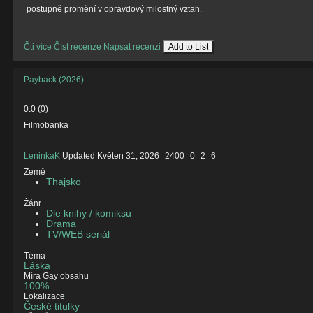
postupně promění v opravdový milostný vztah.
Čti více
Číst recenze
Napsat recenzi
Add to List
Payback (2026)
0.0
(
0
)
Filmobanka
LeninkaK
Updated
Květen 31, 2026
2400
0
2
6
Země
Thajsko
Žánr
Dle knihy / komiksu
Drama
TV/WEB seriál
Téma
Láska
Míra Gay obsahu
100%
Lokalizace
České titulky