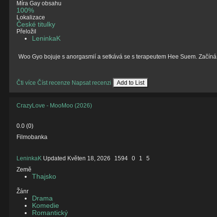
Míra Gay obsahu
100%
Lokalizace
České titulky
Přeložil
LeninkaK
Woo Gyo bojuje s anorgasmií a setkává se s terapeutem Hee Suem. Začíná te
Čti více
Číst recenze
Napsat recenzi
Add to List
CrazyLove - MooMoo (2026)
0.0
(
0
)
Filmobanka
LeninkaK
Updated
Květen 18, 2026
1594
0
1
5
Země
Thajsko
Žánr
Drama
Komedie
Romantický