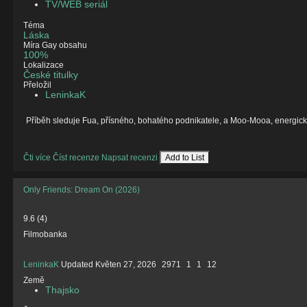
TV/WEB seriál
Téma
Láska
Míra Gay obsahu
100%
Lokalizace
České titulky
Přeložil
LeninkaK
Příběh sleduje Fua, přísného, bohatého podnikatele, a Moo-Mooa, energick
Čti více
Číst recenze
Napsat recenzi
Add to List
Only Friends: Dream On (2026)
9.6
(
4
)
Filmobanka
LeninkaK
Updated
Květen 27, 2026
2971
1
1
12
Země
Thajsko