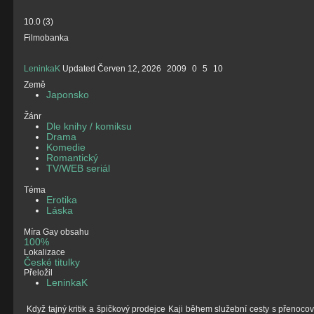
10.0
(
3
)
Filmobanka
LeninkaK
Updated
Červen 12, 2026
2009
0
5
10
Země
Japonsko
Žánr
Dle knihy / komiksu
Drama
Komedie
Romantický
TV/WEB seriál
Téma
Erotika
Láska
Míra Gay obsahu
100%
Lokalizace
České titulky
Přeložil
LeninkaK
Když tajný kritik a špičkový prodejce Kaji během služební cesty s přeno