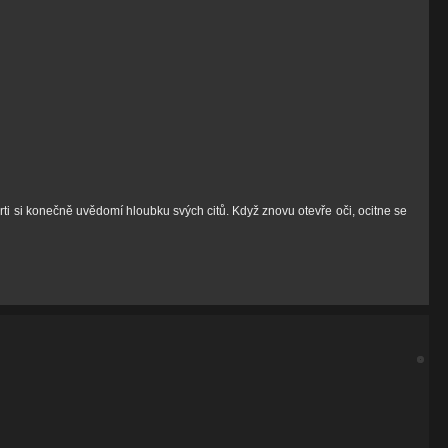
rti si konečně uvědomí hloubku svých citů. Když znovu otevře oči, ocitne se