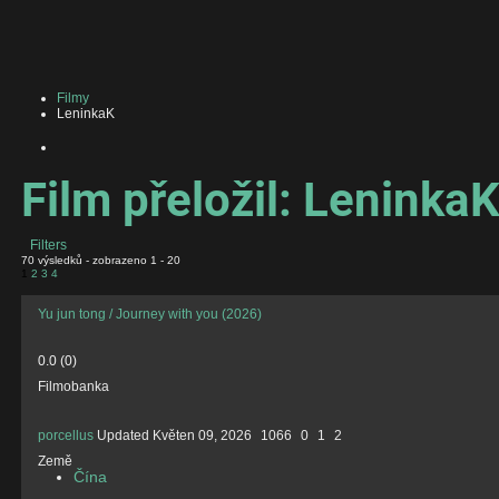
Filmy
LeninkaK
Film přeložil: Leninka
Filters
70 výsledků - zobrazeno 1 - 20
1
2
3
4
Yu jun tong / Journey with you (2026)
0.0
(
0
)
Filmobanka
porcellus
Updated
Květen 09, 2026
1066
0
1
2
Země
Čína