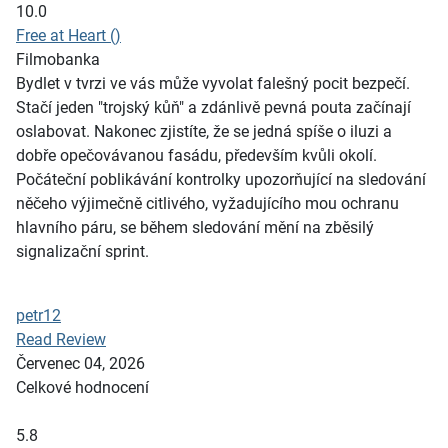
10.0
Free at Heart ()
Filmobanka
Bydlet v tvrzi ve vás může vyvolat falešný pocit bezpečí.
Stačí jeden "trojský kůň" a zdánlivě pevná pouta začínají
oslabovat. Nakonec zjistíte, že se jedná spíše o iluzi a
dobře opečovávanou fasádu, především kvůli okolí.
Počáteční poblikávání kontrolky upozorňující na sledování
něčeho výjimečně citlivého, vyžadujícího mou ochranu
hlavního páru, se během sledování mění na zběsilý
signalizační sprint.
petr12
Read Review
Červenec 04, 2026
Celkové hodnocení
5.8