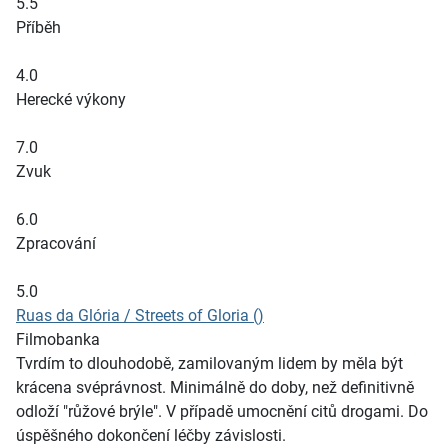
5.5
Příběh
4.0
Herecké výkony
7.0
Zvuk
6.0
Zpracování
5.0
Ruas da Glória / Streets of Gloria ()
Filmobanka
Tvrdím to dlouhodobě, zamilovaným lidem by měla být
krácena svéprávnost. Minimálně do doby, než definitivně
odloží "růžové brýle". V případě umocnění citů drogami. Do
úspěšného dokončení léčby závislosti.