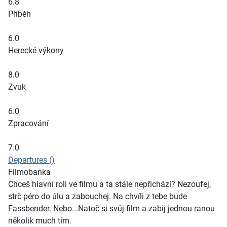
6.8
Příběh
6.0
Herecké výkony
8.0
Zvuk
6.0
Zpracování
7.0
Departures ()
Filmobanka
Chceš hlavní roli ve filmu a ta stále nepřichází? Nezoufej,
strč péro do úlu a zabouchej. Na chvíli z tebe bude
Fassbender. Nebo...Natoč si svůj film a zabij jednou ranou
několik much tím.