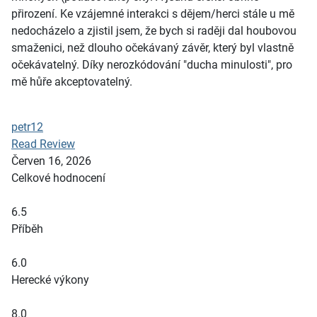
přirození. Ke vzájemné interakci s dějem/herci stále u mě
nedocházelo a zjistil jsem, že bych si raději dal houbovou
smaženici, než dlouho očekávaný závěr, který byl vlastně
očekávatelný. Díky nerozkódování "ducha minulosti", pro
mě hůře akceptovatelný.
petr12
Read Review
Červen 16, 2026
Celkové hodnocení
6.5
Příběh
6.0
Herecké výkony
8.0