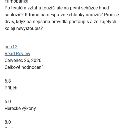
Filmobanka
Po trvalém vztahu toužíš, ale na první schůzce hned
souložíš? K tomu na nesprávné chlápky narážíš? Proč se
divíš, když na nepsaná pravidla přistoupíš a ze zajetých
kolejí nevystoupíš?
petr12
Read Review
Červenec 26, 2026
Celkové hodnocení
6.8
Příběh
5.0
Herecké výkony
8.0