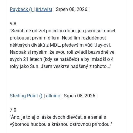
Payback ()
|
jiri.twist
| Srpen 08, 2026 |
9.8
"Seriál mě udržel po celou dobu, jen jsem se musel
prokousat prvním dílem. Nesdílím rozladěnost
některých diváků z MDL, především vůči Jay-ovi.
Naopak si myslím, že svou roli zvládl bezvadně ve
svých 21 letech (kdy se natáčelo) a byl mladší o 4
roky jako Sun. Jsem veskrze nadšený z tohoto..."
Sterling Point ()
|
allnino
| Srpen 08, 2026 |
7.0
"Áno, je to aj o láske dvoch dievčat, ale seriál s
výbornou hudbou a krásnou ostrovnou prírodou."