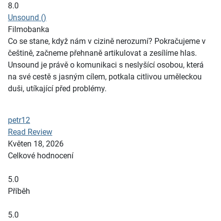
8.0
Unsound ()
Filmobanka
Co se stane, když nám v cizině nerozumí? Pokračujeme v
češtině, začneme přehnaně artikulovat a zesílíme hlas.
Unsound je právě o komunikaci s neslyšící osobou, která
na své cestě s jasným cílem, potkala citlivou uměleckou
duši, utíkající před problémy.
petr12
Read Review
Květen 18, 2026
Celkové hodnocení
5.0
Příběh
5.0