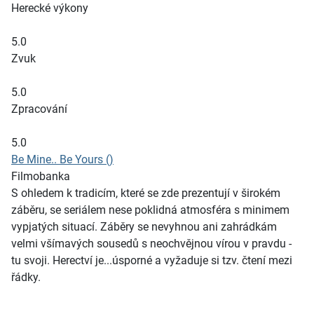
Herecké výkony
5.0
Zvuk
5.0
Zpracování
5.0
Be Mine.. Be Yours ()
Filmobanka
S ohledem k tradicím, které se zde prezentují v širokém
záběru, se seriálem nese poklidná atmosféra s minimem
vypjatých situací. Záběry se nevyhnou ani zahrádkám
velmi všímavých sousedů s neochvějnou vírou v pravdu -
tu svoji. Herectví je...úsporné a vyžaduje si tzv. čtení mezi
řádky.