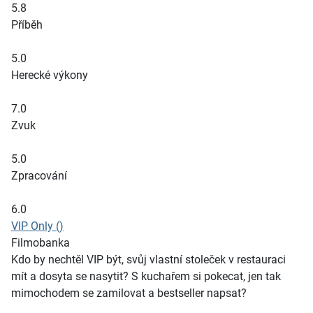
5.8
Příběh
5.0
Herecké výkony
7.0
Zvuk
5.0
Zpracování
6.0
VIP Only ()
Filmobanka
Kdo by nechtěl VIP být, svůj vlastní stoleček v restauraci
mít a dosyta se nasytit? S kuchařem si pokecat, jen tak
mimochodem se zamilovat a bestseller napsat?