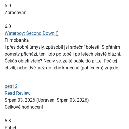
5.0
Zpracování
6.0
Waterboy: Second Down ()
Filmobanka
I přes dobré úmysly, způsobil jsi srdeční bolesti. S přáním
pomsty přichází, ten, kdo po tobě i po letech skrytě blázní.
Čekáš objetí vřelé? Nediv se, že tě pošle do pr...e. Počkej
chvíli, nebo dvě, než do tebe konečně (pohledem) zajede.
petr12
Read Review
Srpen 03, 2026
(Upraven: Srpen 03, 2026)
Celkové hodnocení
5.8
Příběh