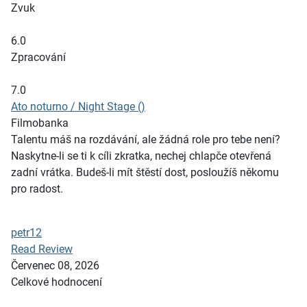
Zvuk
6.0
Zpracování
7.0
Ato noturno / Night Stage ()
Filmobanka
Talentu máš na rozdávání, ale žádná role pro tebe není?
Naskytne-li se ti k cíli zkratka, nechej chlapče otevřená
zadní vrátka. Budeš-li mít štěstí dost, posloužíš někomu
pro radost.
petr12
Read Review
Červenec 08, 2026
Celkové hodnocení