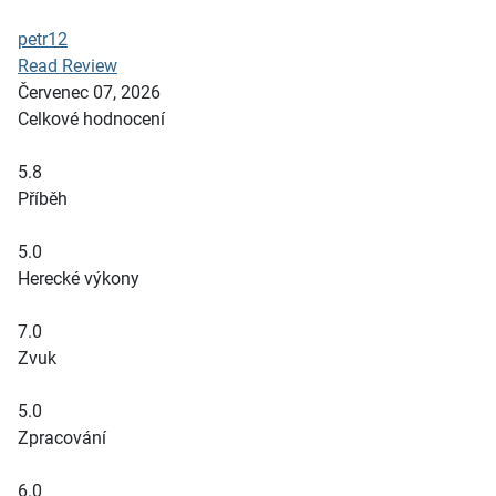
petr12
Read Review
Červenec 07, 2026
Celkové hodnocení
5.8
Příběh
5.0
Herecké výkony
7.0
Zvuk
5.0
Zpracování
6.0