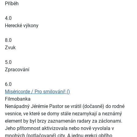
Příběh
4.0
Herecké výkony
8.0
Zvuk
5.0
Zpracování
6.0
Miséricorde / Pro smilování! ()
Filmobanka
Nenápadný Jérémie Pastor se vrátil (dočasně) do rodné
vesnice, ve které se domy stále nezamykají a neznámý
element by byl brzy zaznamenán radary za záclonami.
Jeho přítomnost aktivizovala nebo nově vyvolala v
mnohých (potlačované) city. A jednu erekci obřího