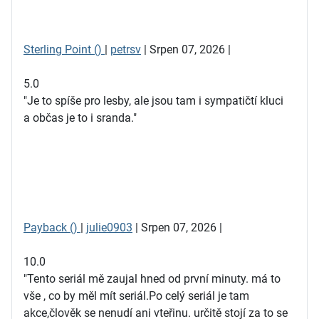
Sterling Point ()
|
petrsv
| Srpen 07, 2026 |
5.0
"Je to spíše pro lesby, ale jsou tam i sympatičtí kluci
a občas je to i sranda."
Payback ()
|
julie0903
| Srpen 07, 2026 |
10.0
"Tento seriál mě zaujal hned od první minuty. má to
vše , co by měl mít seriál.Po celý seriál je tam
akce,člověk se nenudí ani vteřinu. určitě stojí za to se