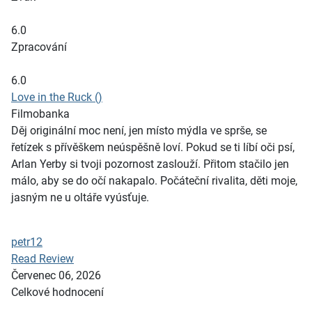
6.0
Zpracování
6.0
Love in the Ruck ()
Filmobanka
Děj originální moc není, jen místo mýdla ve sprše, se
řetízek s přívěškem neúspěšně loví. Pokud se ti líbí oči psí,
Arlan Yerby si tvoji pozornost zaslouží. Přitom stačilo jen
málo, aby se do očí nakapalo. Počáteční rivalita, děti moje,
jasným ne u oltáře vyúsťuje.
petr12
Read Review
Červenec 06, 2026
Celkové hodnocení