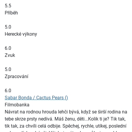
5.5
Příběh
5.0
Herecké výkony
6.0
Zvuk
5.0
Zpracování
6.0
Sabar Bonda / Cactus Pears ()
Filmobanka
Návrat na rodnou hrouda lehči bývá, když se širší rodina na
tebe skrze prsty nedívá. Máš ženu, děti...Kolik ti je? Tik tak,
tik tak, za chvíli celá odbije. Spěchej, rychle, utíkej, poslední