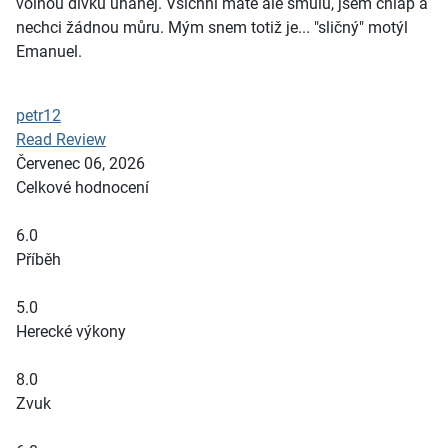
volnou dívku uháněj. Všichni máte ale smůlu, jsem chlap a
nechci žádnou můru. Mým snem totiž je... "sličný" motýl
Emanuel.
petr12
Read Review
Červenec 06, 2026
Celkové hodnocení
6.0
Příběh
5.0
Herecké výkony
8.0
Zvuk