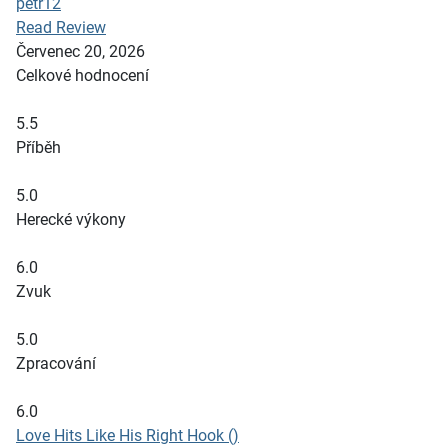
petr12
Read Review
Červenec 20, 2026
Celkové hodnocení
5.5
Příběh
5.0
Herecké výkony
6.0
Zvuk
5.0
Zpracování
6.0
Love Hits Like His Right Hook ()