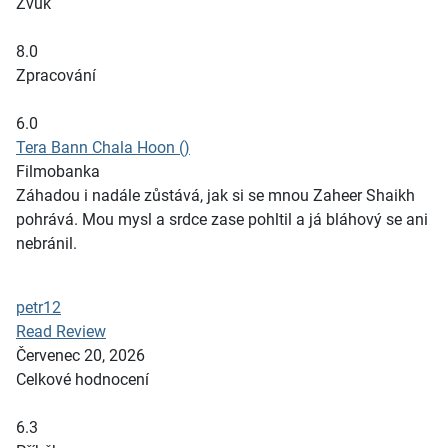
Zvuk
8.0
Zpracování
6.0
Tera Bann Chala Hoon ()
Filmobanka
Záhadou i nadále zůstává, jak si se mnou Zaheer Shaikh
pohrává. Mou mysl a srdce zase pohltil a já bláhový se ani
nebránil.
petr12
Read Review
Červenec 20, 2026
Celkové hodnocení
6.3