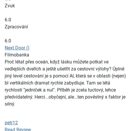
Zvuk
6.0
Zpracování
6.0
Next Door ()
Filmobanka
Proč létat přes oceán, když lásku můžete potkat ve
vedlejších dveřích a ještě ušetřit za cestovní výlohy? Úplně
jiný level cestování je s pomocí AI, která se v oblasti (nejen)
bl vertikálních dramat rychle zabydluje. Tam se létá
rychlostí "jedniček a nul". Příběh je zcela tuctový, lehce
předvídatelný. Herci...obyčejní, ale...ten pověstný x faktor je
silný.
petr12
Read Review