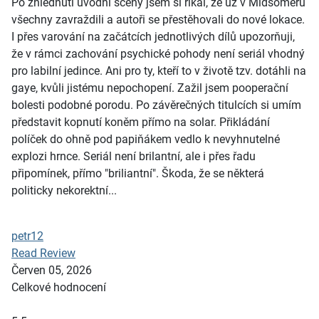
Po zhlédnutí úvodní scény jsem si říkal, že už v Midsomeru
všechny zavraždili a autoři se přestěhovali do nové lokace.
I přes varování na začátcích jednotlivých dílů upozorňuji,
že v rámci zachování psychické pohody není seriál vhodný
pro labilní jedince. Ani pro ty, kteří to v životě tzv. dotáhli na
gaye, kvůli jistému nepochopení. Zažil jsem pooperační
bolesti podobné porodu. Po závěrečných titulcích si umím
představit kopnutí koněm přímo na solar. Přikládání
políček do ohně pod papiňákem vedlo k nevyhnutelné
explozi hrnce. Seriál není brilantní, ale i přes řadu
připomínek, přímo "briliantní". Škoda, že se některá
politicky nekorektní...
petr12
Read Review
Červen 05, 2026
Celkové hodnocení