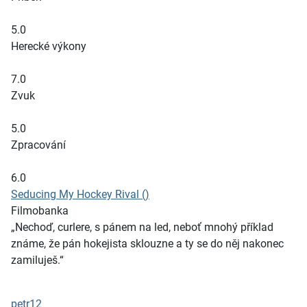
5.0
Herecké výkony
7.0
Zvuk
5.0
Zpracování
6.0
Seducing My Hockey Rival ()
Filmobanka
„Nechoď, curlere, s pánem na led, neboť mnohý příklad
známe, že pán hokejista sklouzne a ty se do něj nakonec
zamiluješ.“
petr12