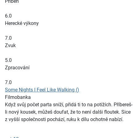
Příběh
6.0
Herecké výkony
7.0
Zvuk
5.0
Zpracování
7.0
Some Nights I Feel Like Walking ()
Filmobanka
Když svůj počet parta sníží, přidá ti to na potížích. Příbereš-
li nový kousek, můžeš doufat, že to není dalši floutek. Sice
z vyšší společnosti pochází, ruku k dílu ochotně nabízí.