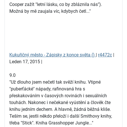
Cooper zažít "letní lásku, co by zbláznila nás").
Možná by mě zaujala víc, kdybych četl..."
Kukuřičný město - Zápisky z konce světa ()
|
r4472c
|
Leden 17, 2015 |
9.0
"Už dlouho jsem nečetl tak svěží knihu. Vtipné
"puberťácké" nápady, rafinovaná hra s
přeskakováním v časových rovinách i sexuálních
touhách. Nakonec i nečekané vyústění a člověk čte
knihu jedním dechem. A hlavně, žádná běžná kliše.
Teším se, jestli někdo přeloží i další Smithovy knihy,
třeba "Stick". Kniha Grasshopper Jungle..."