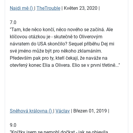
Najdi mě ()
|
TheTrouble
| Květen 23, 2020 |
7.0
"Tam, kde něco končí, něco nového se začíná. Ale
klíčovou otázkou je - skutečně to Oliverovým
návratem do USA skončilo? Sequel příběhu Dej mi
své jméno může být pro někoho zklamáním.
Především pak pro ty, kteří čekají, že naváže na
otevřený konec Elia a Olivera. Elio se v první třetině..."
Sněhová královna ()
|
Václav
| Březen 01, 2019 |
9.0
"Knížky jsem se nemohl dočkat - jak se objevila,