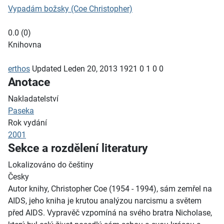
Vypadám božsky (Coe Christopher)
0.0
(
0
)
Knihovna
erthos
Updated
Leden 20, 2013
1921
0
1
0
0
Anotace
Nakladatelství
Paseka
Rok vydání
2001
Sekce a rozdělení literatury
Lokalizováno do češtiny
Česky
Autor knihy, Christopher Coe (1954 - 1994), sám zemřel na
AIDS, jeho kniha je krutou analýzou narcismu a světem
před AIDS. Vypravěč vzpomíná na svého bratra Nicholase,