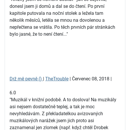
donesl jsem ji domů a dal se do čtení. Po první
kapitole putovala na noční stolek a ležela tam
několik měsíců, letěla se mnou na dovolenou a
nepřečtena se vrátila. Po těch prvních pár stránkách
bylo jasné, že to není čtení..."
Drž mě pevně ()
|
TheTrouble
| Červenec 08, 2018 |
6.0
"Muzikál v knižní podobě. A to doslova! Na muzikály
asi nejsem dostatečně teplej, a tak je moc
nevyhledávám. Z překladatelkou avizovaných
muzikálových narážek jsem jich proto asi
zaznamenal jen zlomek (např. když chtěl Drobek