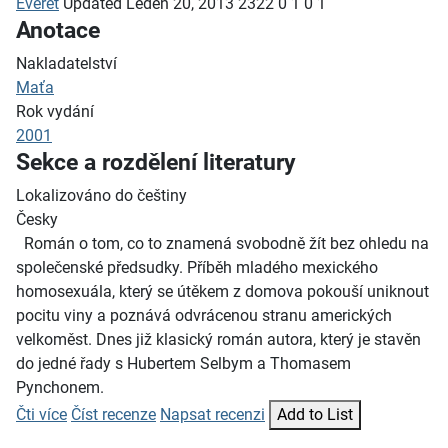
Everet
Updated
Leden 20, 2013
2322
0
1
0
1
Anotace
Nakladatelství
Maťa
Rok vydání
2001
Sekce a rozdělení literatury
Lokalizováno do češtiny
Česky
Román o tom, co to znamená svobodně žít bez ohledu na
společenské předsudky. Příběh mladého mexického
homosexuála, který se útěkem z domova pokouší uniknout
pocitu viny a poznává odvrácenou stranu amerických
velkoměst. Dnes již klasický román autora, který je stavěn
do jedné řady s Hubertem Selbym a Thomasem
Pynchonem.
Čti více
Číst recenze
Napsat recenzi
Add to List