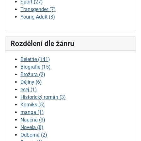
Sport
(27)
Transgender
(7)
Young Adult
(3)
Rozdělení dle žánru
Beletrie
(141)
Biografie
(15)
Brožura
(2)
Dějiny
(6)
esej
(1)
Historický román
(3)
Komiks
(5)
manga
(1)
Naučná
(3)
Novela
(8)
Odborná
(2)