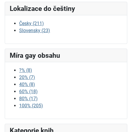
Lokalizace do češtiny
Česky
(211)
Slovensky
(23)
Míra gay obsahu
?%
(8)
20%
(7)
40%
(8)
60%
(18)
80%
(17)
100%
(205)
Kategorie knih