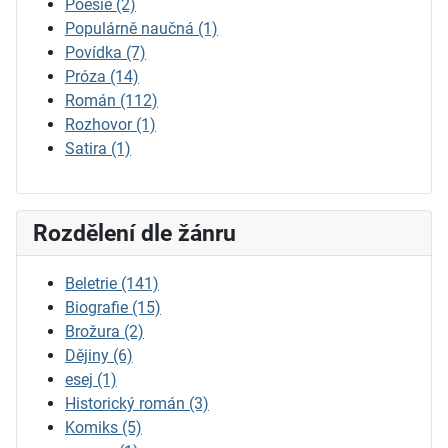
Poesie
(2)
Populárně naučná
(1)
Povídka
(7)
Próza
(14)
Román
(112)
Rozhovor
(1)
Satira
(1)
Rozdělení dle žánru
Beletrie
(141)
Biografie
(15)
Brožura
(2)
Dějiny
(6)
esej
(1)
Historický román
(3)
Komiks
(5)