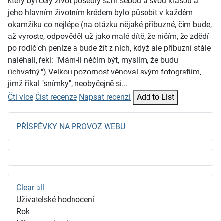
který byl celý život posedlý sám sebou a svou krásou a
jeho hlavním životním krédem bylo působit v každém
okamžiku co nejlépe (na otázku nějaké příbuzné, čím bude,
až vyroste, odpověděl už jako malé dítě, že ničím, že zdědí
po rodičích peníze a bude žít z nich, když ale příbuzní stále
naléhali, řekl: "Mám-li něčím být, myslím, že budu
úchvatný.") Velkou pozornost věnoval svým fotografiím,
jimž říkal "snímky", neobyčejně si...
Čti více
Číst recenze
Napsat recenzi
Add to List
PŘÍSPĚVKY NA PROVOZ WEBU
Clear all
Uživatelské hodnocení
Rok