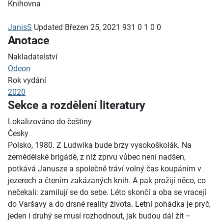
Knihovna
JanisS
Updated
Březen 25, 2021
931
0
1
0
0
Anotace
Nakladatelství
Odeon
Rok vydání
2020
Sekce a rozdělení literatury
Lokalizováno do češtiny
Česky
Polsko, 1980. Z Ludwika bude brzy vysokoškolák. Na
zemědělské brigádě, z níž zprvu vůbec není nadšen,
potkává Janusze a společně tráví volný čas koupáním v
jezerech a čtením zakázaných knih. A pak prožijí něco, co
nečekali: zamilují se do sebe. Léto skončí a oba se vracejí
do Varšavy a do drsné reality života. Letní pohádka je pryč,
jeden i druhý se musí rozhodnout, jak budou dál žít –