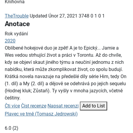
Knihovna
TheTrouble
Updated
Únor 27, 2021
3748
0
1
0
1
Anotace
Rok vydání
2020
Oblíbené hokejové duo je zpět! A je to Epický... Jamie a
Wes vedou strhující život a práci v Torontu. Až do chvíle,
kdy se objeví skaut jiného týmu a neučiní jednomu z nich
nabídku, která může zkomplikovat život, co spolu budují.
Krátká novela navazuje na předešlé díly série Him, tedy On
(1. díl) a My (2. díl) a dějově se odehrává po jejich sequelu
(Hodnej kluk; Zůstaň). Ty vyšly v mnoha jazycích, včetně
češtiny.
Čti více
Číst recenze
Napsat recenzi
Add to List
Plavec ve tmě (Tomasz Jedrowski)
6.0
(
2
)