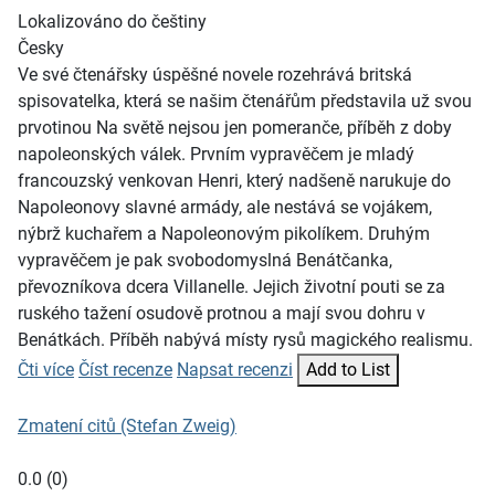
Lokalizováno do češtiny
Česky
Ve své čtenářsky úspěšné novele rozehrává britská
spisovatelka, která se našim čtenářům představila už svou
prvotinou Na světě nejsou jen pomeranče, příběh z doby
napoleonských válek. Prvním vypravěčem je mladý
francouzský venkovan Henri, který nadšeně narukuje do
Napoleonovy slavné armády, ale nestává se vojákem,
nýbrž kuchařem a Napoleonovým pikolíkem. Druhým
vypravěčem je pak svobodomyslná Benátčanka,
převozníkova dcera Villanelle. Jejich životní pouti se za
ruského tažení osudově protnou a mají svou dohru v
Benátkách. Příběh nabývá místy rysů magického realismu.
Čti více
Číst recenze
Napsat recenzi
Add to List
Zmatení citů (Stefan Zweig)
0.0
(
0
)