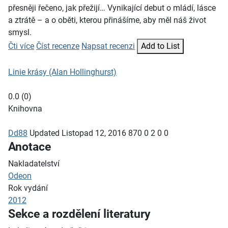
přesněji řečeno, jak přežijí… Vynikající debut o mládí, lásce
a ztrátě – a o oběti, kterou přinášíme, aby měl náš život
smysl.
Čti více
Číst recenze
Napsat recenzi
Add to List
Linie krásy (Alan Hollinghurst)
0.0
(
0
)
Knihovna
Dd88
Updated
Listopad 12, 2016
870
0
2
0
0
Anotace
Nakladatelství
Odeon
Rok vydání
2012
Sekce a rozdělení literatury