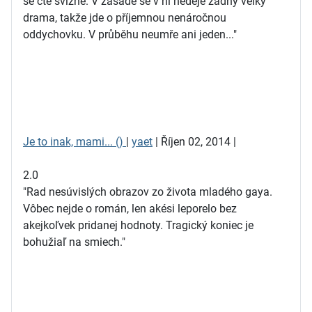
se čte svižně. V zásadě se v ní neděje žádný velký
drama, takže jde o příjemnou nenáročnou
oddychovku. V průběhu neumře ani jeden..."
Je to inak, mami... ()
|
yaet
| Říjen 02, 2014 |
2.0
"Rad nesúvislých obrazov zo života mladého gaya.
Vôbec nejde o román, len akési leporelo bez
akejkoľvek pridanej hodnoty. Tragický koniec je
bohužiaľ na smiech."