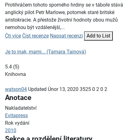
Protihráčem tohoto sporného hrdiny se v táboře stává
anglický pilot Petr Marlowe, potomek staré britské
aristokracie. A přestože životní hodnoty obou mužů
nemohou být vzdálenější,...
Čti více
Číst recenze
Napsat recenzi
Add to List
Je to inak, mami... (Tamara Tainová)
5.4
(
5
)
Knihovna
watson04
Updated
Únor 13, 2020
3525
0
2
0
2
Anotace
Nakladatelství
Evitapress
Rok vydání
2010
Sekce a rozdělení literatury