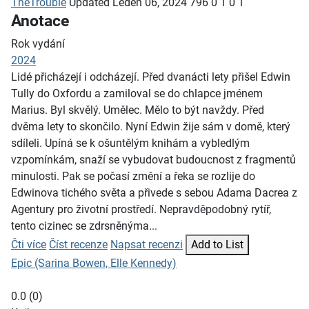
TheTrouble
Updated
Leden 06, 2024
796
0
1
0
1
Anotace
Rok vydání
2024
Lidé přicházejí i odcházejí. Před dvanácti lety přišel Edwin
Tully do Oxfordu a zamiloval se do chlapce jménem
Marius. Byl skvělý. Umělec. Mělo to být navždy. Před
dvěma lety to skončilo. Nyní Edwin žije sám v domě, který
sdíleli. Upíná se k ošuntělým knihám a vybledlým
vzpomínkám, snaží se vybudovat budoucnost z fragmentů
minulosti. Pak se počasí změní a řeka se rozlije do
Edwinova tichého světa a přivede s sebou Adama Dacrea z
Agentury pro životní prostředí. Nepravděpodobný rytíř,
tento cizinec se zdrsněnýma...
Čti více
Číst recenze
Napsat recenzi
Add to List
Epic (Sarina Bowen, Elle Kennedy)
0.0
(
0
)