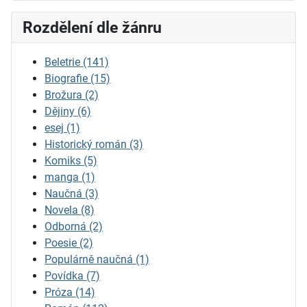
Rozdělení dle žánru
Beletrie
(141)
Biografie
(15)
Brožura
(2)
Dějiny
(6)
esej
(1)
Historický román
(3)
Komiks
(5)
manga
(1)
Naučná
(3)
Novela
(8)
Odborná
(2)
Poesie
(2)
Populárně naučná
(1)
Povídka
(7)
Próza
(14)