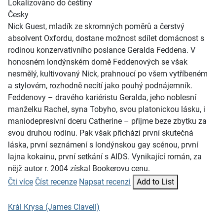
Lokalizováno do češtiny
Česky
Nick Guest, mladík ze skromných poměrů a čerstvý
absolvent Oxfordu, dostane možnost sdílet domácnost s
rodinou konzervativního poslance Geralda Feddena. V
honosném londýnském domě Feddenových se však
nesmělý, kultivovaný Nick, prahnoucí po všem vytříbeném
a stylovém, rozhodně necítí jako pouhý podnájemník.
Feddenovy – dravého kariéristu Geralda, jeho noblesní
manželku Rachel, syna Tobyho, svou platonickou lásku, i
maniodepresivní dceru Catherine – přijme beze zbytku za
svou druhou rodinu. Pak však přichází první skutečná
láska, první seznámení s londýnskou gay scénou, první
lajna kokainu, první setkání s AIDS. Vynikající román, za
nějž autor r. 2004 získal Bookerovu cenu.
Čti více
Číst recenze
Napsat recenzi
Add to List
Král Krysa (James Clavell)