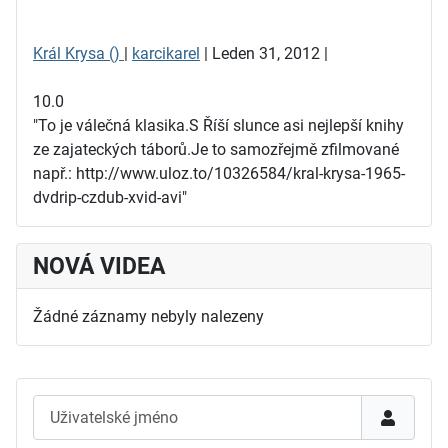
Král Krysa ()
|
karcikarel
| Leden 31, 2012 |
10.0
"To je válečná klasika.S Říší slunce asi nejlepší knihy
ze zajateckých táborů.Je to samozřejmě zfilmované
např.: http://www.uloz.to/10326584/kral-krysa-1965-
dvdrip-czdub-xvid-avi"
NOVÁ VIDEA
Žádné záznamy nebyly nalezeny
Uživatelské jméno