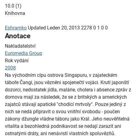
10.0
(
1
)
Knihovna
Ephramko
Updated
Leden 20, 2013
2278
0
1
0
0
Anotace
Nakladatelství
Euromedia Group
Rok vydání
2008
Na východním cípu ostrova Singapuru, v zajateckém
táboře Čangi, jsou vězněni spojenečtí vojáci. Krutí japonští
dozorci, nedostatek jídla, malárie, cholera i absence zpráv z
domova mají za následek, že se z britských a amerických
zajatců stávají apatické "chodící mrtvoly". Pouze jediný z
nich se nedá připravit o svou vnitřní svobodu - poučen
zákony džungle vládne táboru jako Král. Jeho neuvěřitelná
vitalita a bezohledná podnikavost se nedají zarazit ani
ostnatými dráty, ani nenávistí vlastních spoluvězňů.