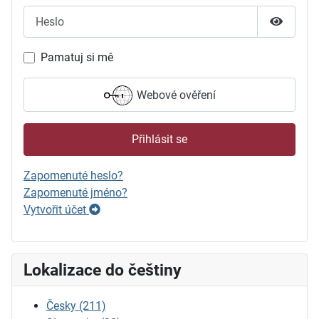
Heslo
Zobrazit
Pamatuj si mě
Webové ověření
Přihlásit se
Zapomenuté heslo?
Zapomenuté jméno?
Vytvořit účet
Lokalizace do češtiny
Česky
(211)