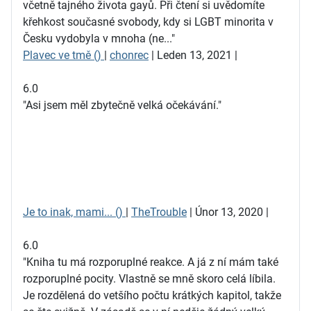
včetně tajného života gayů. Při čtení si uvědomíte
křehkost současné svobody, kdy si LGBT minorita v
Česku vydobyla v mnoha (ne..."
Plavec ve tmě ()
|
chonrec
| Leden 13, 2021 |
6.0
"Asi jsem měl zbytečně velká očekávání."
Je to inak, mami... ()
|
TheTrouble
| Únor 13, 2020 |
6.0
"Kniha tu má rozporuplné reakce. A já z ní mám také
rozporuplné pocity. Vlastně se mně skoro celá líbila.
Je rozdělená do vetšího počtu krátkých kapitol, takže