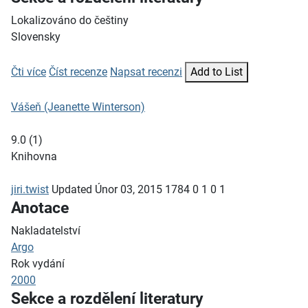
Lokalizováno do češtiny
Slovensky
Čti více
Číst recenze
Napsat recenzi
Add to List
Vášeň (Jeanette Winterson)
9.0
(
1
)
Knihovna
jiri.twist
Updated
Únor 03, 2015
1784
0
1
0
1
Anotace
Nakladatelství
Argo
Rok vydání
2000
Sekce a rozdělení literatury