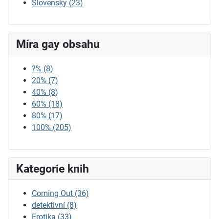
Slovensky
(23)
Míra gay obsahu
?%
(8)
20%
(7)
40%
(8)
60%
(18)
80%
(17)
100%
(205)
Kategorie knih
Coming Out
(36)
detektivní
(8)
Erotika
(33)