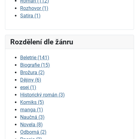
Román
(112)
Rozhovor
(1)
Satira
(1)
Rozdělení dle žánru
Beletrie
(141)
Biografie
(15)
Brožura
(2)
Dějiny
(6)
esej
(1)
Historický román
(3)
Komiks
(5)
manga
(1)
Naučná
(3)
Novela
(8)
Odborná
(2)