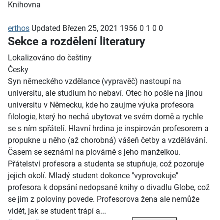
Knihovna
erthos
Updated
Březen 25, 2021
1956
0
1
0
0
Sekce a rozdělení literatury
Lokalizováno do češtiny
Česky
Syn německého vzdělance (vypravěč) nastoupí na
universitu, ale studium ho nebaví. Otec ho pošle na jinou
universitu v Německu, kde ho zaujme výuka profesora
filologie, který ho nechá ubytovat ve svém domě a rychle
se s ním spřátelí. Hlavní hrdina je inspirován profesorem a
propukne u něho (až chorobná) vášeň četby a vzdělávání.
Časem se seznámí na plovárně s jeho manželkou.
Přátelství profesora a studenta se stupňuje, což pozoruje
jejich okolí. Mladý student dokonce "vyprovokuje"
profesora k dopsání nedopsané knihy o divadlu Globe, což
se jim z poloviny povede. Profesorova žena ale nemůže
vidět, jak se student trápí a...