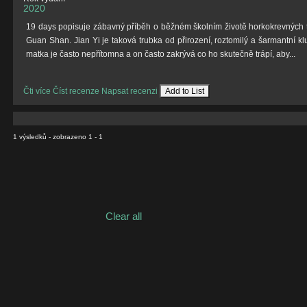
2020
19 days popisuje zábavný příběh o běžném školním životě horkokrevných tee
Guan Shan. Jian Yi je taková trubka od přirození, roztomilý a šarmantní 
matka je často nepřítomna a on často zakrývá co ho skutečně trápí, aby...
Čti více
Číst recenze
Napsat recenzi
Add to List
1 výsledků - zobrazeno 1 - 1
Clear all