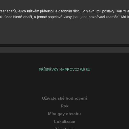
nagerů, jejich blízkém přátelství a osobním růstu. V hlavní roli postavy Jian Yi 
kluk. Jeho bledé obočí, a jemné popelavé vlasy jsou jeho poznávací znamění. Má k
PŘÍSPĚVKY NA PROVOZ WEBU
Uživatelské hodnocení
Rok
Míra gay obsahu
Lokalizace