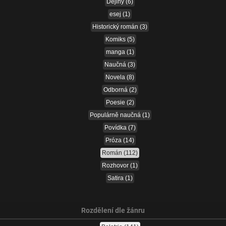
Dějiny
(6)
esej
(1)
Historický román
(3)
Komiks
(5)
manga
(1)
Naučná
(3)
Novela
(8)
Odborná
(2)
Poesie
(2)
Populárně naučná
(1)
Povídka
(7)
Próza
(14)
Román
(112)
Rozhovor
(1)
Satira
(1)
Rozdělení dle žánru