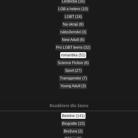
Lesbická
(16)
LGB a hetero
(10)
LGBT
(18)
Na okraji
(8)
náboženství
(3)
New Adult
(6)
Pro LGBT teens
(32)
romantika
(51)
Science Fiction
(6)
Sport
(27)
Transgender
(7)
Young Adult
(3)
Rozdělení dle žánru
Beletrie
(141)
Biografie
(15)
Brožura
(2)