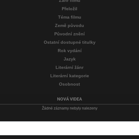
Žánr filmu
Přeložil
Téma filmu
Země původu
Původní znění
Ostatní dostupné titulky
Rok vydání
Jazyk
Literární žánr
Literární kategorie
Osobnost
NOVÁ VIDEA
Žádné záznamy nebyly nalezeny