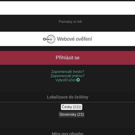
Pamatuj si mě
Webové ověření
Přihlásit se
Zapomenuté heslo?
Zapomenuté jméno?
Vytvořit účet
Lokalizace do češtiny
Česky
(211)
Slovensky
(23)
Míra gay obsahu