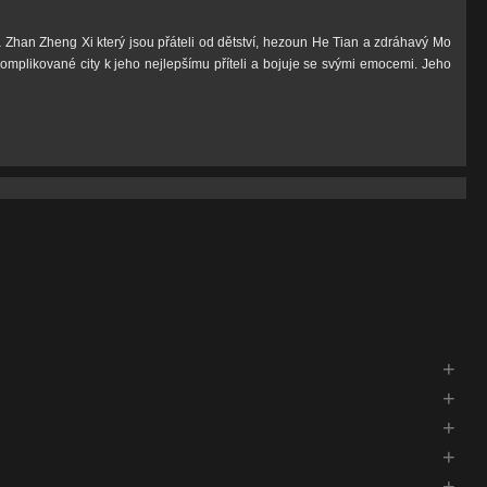
a Zhan Zheng Xi který jsou přáteli od dětství, hezoun He Tian a zdráhavý Mo
omplikované city k jeho nejlepšímu příteli a bojuje se svými emocemi. Jeho