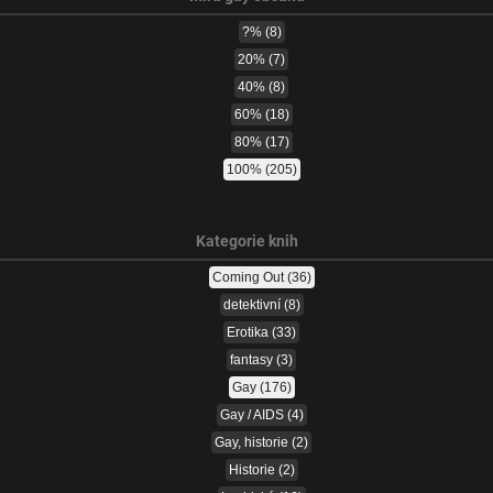
?%
(8)
20%
(7)
40%
(8)
60%
(18)
80%
(17)
100%
(205)
Kategorie knih
Coming Out
(36)
detektivní
(8)
Erotika
(33)
fantasy
(3)
Gay
(176)
Gay / AIDS
(4)
Gay, historie
(2)
Historie
(2)