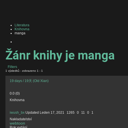
Literatura
Knihovna
manga
Žánr knihy je manga
Filters
1 výsledků - zobrazeno 1 - 1
19 days / 19天 (Old Xian)
0.0
(
0
)
Knihovna
iwush_bx
Updated
Leden 17, 2021
1265
0
11
0
1
Nakladatelství
webtoon
Rok vydání