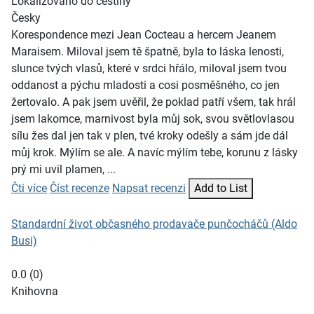
Lokalizováno do češtiny
Česky
Korespondence mezi Jean Cocteau a hercem Jeanem
Maraisem. Miloval jsem tě špatně, byla to láska lenosti,
slunce tvých vlasů, které v srdci hřálo, miloval jsem tvou
oddanost a pýchu mladosti a cosi posměšného, co jen
žertovalo. A pak jsem uvěřil, že poklad patří všem, tak hrál
jsem lakomce, marnivost byla můj sok, svou světlovlasou
sílu žes dal jen tak v plen, tvé kroky odešly a sám jde dál
můj krok. Mýlím se ale. A navíc mýlím tebe, korunu z lásky
prý mi uvil plamen, ...
Čti více
Číst recenze
Napsat recenzi
Add to List
Standardní život občasného prodavače punčocháčů (Aldo
Busi)
0.0
(
0
)
Knihovna