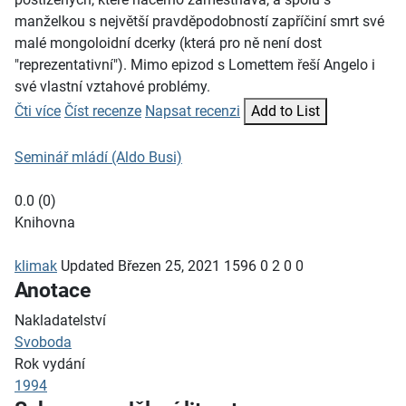
manželkou s největší pravděpodobností zapříčiní smrt své
malé mongoloidní dcerky (která pro ně není dost
"reprezentativní"). Mimo epizod s Lomettem řeší Angelo i
své vlastní vztahové problémy.
Čti více
Číst recenze
Napsat recenzi
Add to List
Seminář mládí (Aldo Busi)
0.0
(
0
)
Knihovna
klimak
Updated
Březen 25, 2021
1596
0
2
0
0
Anotace
Nakladatelství
Svoboda
Rok vydání
1994