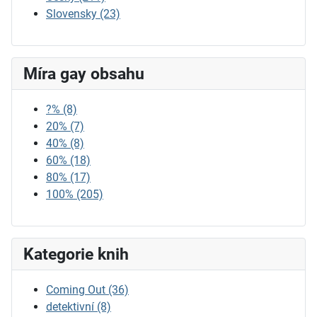
Slovensky
(23)
Míra gay obsahu
?%
(8)
20%
(7)
40%
(8)
60%
(18)
80%
(17)
100%
(205)
Kategorie knih
Coming Out
(36)
detektivní
(8)