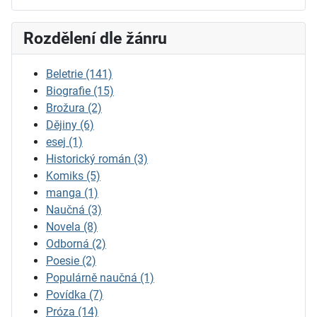
Rozdělení dle žánru
Beletrie
(141)
Biografie
(15)
Brožura
(2)
Dějiny
(6)
esej
(1)
Historický román
(3)
Komiks
(5)
manga
(1)
Naučná
(3)
Novela
(8)
Odborná
(2)
Poesie
(2)
Populárně naučná
(1)
Povídka
(7)
Próza
(14)