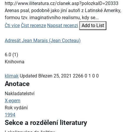
http://www.iliteratura.cz/clanek.asp?polozkaID=20333
Arenas psal, podobně jako jiní autoři z Latinské Ameriky,
formou tzv. imaginativního realismu, kdy se...
Čti více
Číst recenze
Napsat recenzi
Add to List
Adresát Jean Marais (Jean Cocteau)
6.0
(
1
)
Knihovna
klimak
Updated
Březen 25, 2021
2266
0
1
0
0
Anotace
Nakladatelství
X-egem
Rok vydání
1994
Sekce a rozdělení literatury