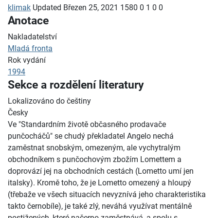
klimak
Updated
Březen 25, 2021
1580
0
1
0
0
Anotace
Nakladatelství
Mladá fronta
Rok vydání
1994
Sekce a rozdělení literatury
Lokalizováno do češtiny
Česky
Ve "Standardním životě občasného prodavače
punčocháčů" se chudý překladatel Angelo nechá
zaměstnat snobským, omezeným, ale vychytralým
obchodníkem s punčochovým zbožím Lomettem a
doprovází jej na obchodních cestách (Lometto umí jen
italsky). Kromě toho, že je Lometto omezený a hloupý
(třebaže ve všech situacích nevyznívá jeho charakteristika
takto černobíle), je také zlý, neváhá využívat mentálně
postižených, které načerno zaměstnává, a spolu s