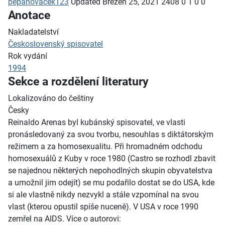
pepanovacek123
Updated
Březen 25, 2021
2408
0
1
0
0
Anotace
Nakladatelství
Československý spisovatel
Rok vydání
1994
Sekce a rozdělení literatury
Lokalizováno do češtiny
Česky
Reinaldo Arenas byl kubánský spisovatel, ve vlasti
pronásledovaný za svou tvorbu, nesouhlas s diktátorským
režimem a za homosexualitu. Při hromadném odchodu
homosexuálů z Kuby v roce 1980 (Castro se rozhodl zbavit
se najednou některých nepohodlných skupin obyvatelstva
a umožnil jim odejít) se mu podařilo dostat se do USA, kde
si ale vlastně nikdy nezvykl a stále vzpomínal na svou
vlast (kterou opustil spíše nuceně). V USA v roce 1990
zemřel na AIDS. Více o autorovi: