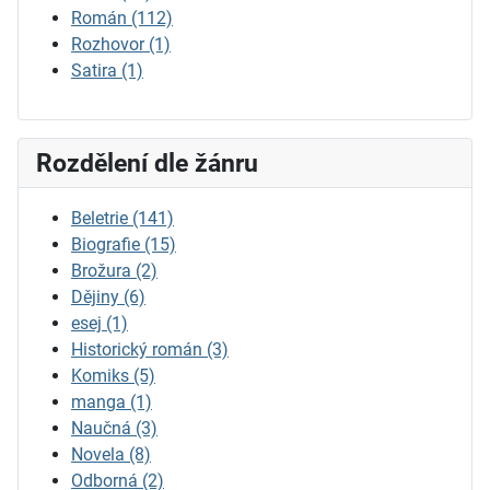
Román
(112)
Rozhovor
(1)
Satira
(1)
Rozdělení dle žánru
Beletrie
(141)
Biografie
(15)
Brožura
(2)
Dějiny
(6)
esej
(1)
Historický román
(3)
Komiks
(5)
manga
(1)
Naučná
(3)
Novela
(8)
Odborná
(2)