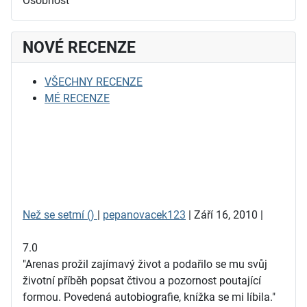
Osobnost
NOVÉ RECENZE
VŠECHNY RECENZE
MÉ RECENZE
Než se setmí ()
|
pepanovacek123
| Září 16, 2010 |
7.0
"Arenas prožil zajímavý život a podařilo se mu svůj
životní příběh popsat čtivou a pozornost poutající
formou. Povedená autobiografie, knížka se mi líbila."