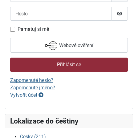
Heslo
Zobrazit
Pamatuj si mě
Webové ověření
Přihlásit se
Zapomenuté heslo?
Zapomenuté jméno?
Vytvořit účet
Lokalizace do češtiny
Česky
(211)