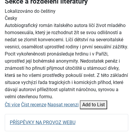
Sekce a rozdělení literatury
Lokalizováno do češtiny
Česky
Autobiografický román italského autora líčí život mladého
homosexuála, který je rozhodnut žít se svou odlišností a
nedat se zlomit konvencemi. Líčí dětství na severoitalské
vesnici, osamělost uprostřed rodiny i první sexuální zážitky.
Pocit vykořeněnosti pronásleduje hrdinu i v Paříži,
uprostřed její bohémské anonymity. Nedostatek peněz i
známostí ho přinutí přijmout útočiště u stárnoucí dívky,
která se ho všemi prostředky pokouší svést. Z této základní
situace vychýzí řada tragických i komických příhod, které
dávají autorovi příležitost uplatnit náročnou, syrovou a
velmi otevřenou formu.
Čti více
Číst recenze
Napsat recenzi
Add to List
PŘÍSPĚVKY NA PROVOZ WEBU