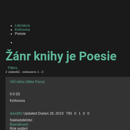
Literatura
Knihovna
Poesie
Žánr knihy je Poesie
Filters
2 výsledků - zobrazeno 1 - 2
Vlčí něha (Mike Perry)
0.0
(
0
)
Knihovna
david82
Updated
Duben 28, 2019
790
0
1
0
0
Nakladatelství
Karolinum
Rok vydání