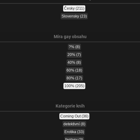
Česky
(211)
Slovensky
(23)
Míra gay obsahu
?%
(8)
20%
(7)
40%
(8)
60%
(18)
80%
(17)
100%
(205)
Kategorie knih
Coming Out
(36)
detektivní
(8)
Erotika
(33)
fantasy
(3)