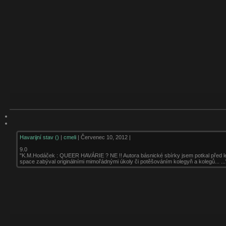
Havarijní stav ()
|
cmeli
| Červenec 10, 2012 |
9.0
"K.M.Hodáček : QUEER HAVÁRIE ? NE !! Autora básnické sbírky jsem potkal před let
space zabýval originálními mimořádnými úkoly či potěšováním kolegyň a kolegů... ...