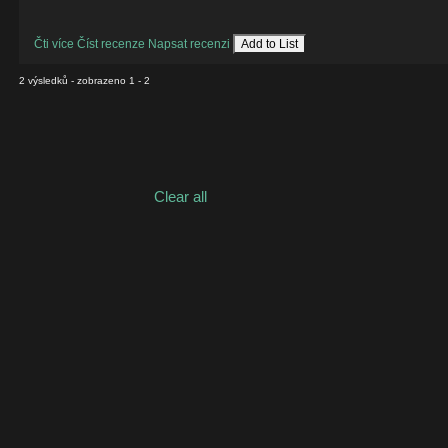
Čti více
Číst recenze
Napsat recenzi
Add to List
2 výsledků - zobrazeno 1 - 2
Clear all