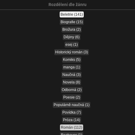
Rozdělení dle žánru
Beletrie
(141)
Biografie
(15)
Brožura
(2)
Dějiny
(6)
esej
(1)
Historický román
(3)
Komiks
(5)
manga
(1)
Naučná
(3)
Novela
(8)
Odborná
(2)
Poesie
(2)
Populárně naučná
(1)
Povídka
(7)
Próza
(14)
Román
(112)