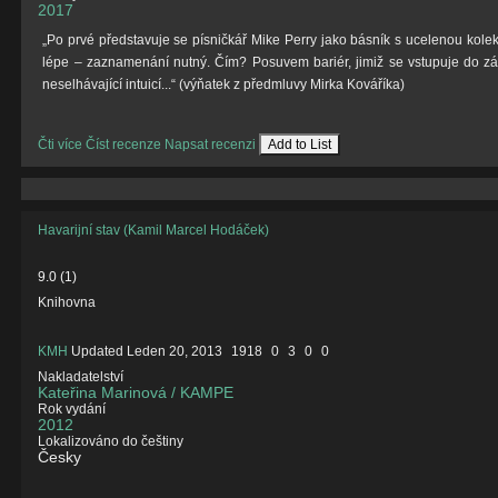
2017
„Po prvé představuje se písničkář Mike Perry jako básník s ucelenou kolek
lépe – zaznamenání nutný. Čím? Posuvem bariér, jimiž se vstupuje do zá
neselhávající intuicí...“ (výňatek z předmluvy Mirka Kováříka)
Čti více
Číst recenze
Napsat recenzi
Add to List
Havarijní stav (Kamil Marcel Hodáček)
9.0
(
1
)
Knihovna
KMH
Updated
Leden 20, 2013
1918
0
3
0
0
Nakladatelství
Kateřina Marinová / KAMPE
Rok vydání
2012
Lokalizováno do češtiny
Česky