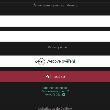
Žádné záznamy nebyly nalezeny
Pamatuj si mě
Webové ověření
Přihlásit se
Zapomenuté heslo?
Zapomenuté jméno?
Vytvořit účet
Lokalizace do češtiny