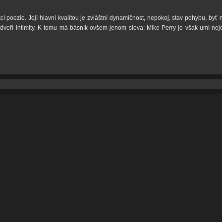
cí poezie. Její hlavní kvalitou je zvláštní dynamičnost, nepokoj, stav pohybu, b
dveří intimity. K tomu má básník ovšem jenom slova: Mike Perry je však umí ne