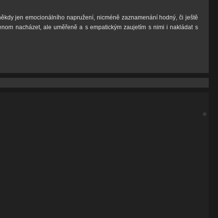
yť někdy jen emocionálního napružení, nicméně zaznamenání hodný, či ještě
jenom nacházet, ale uměřeně a s empatickým zaujetím s nimi i nakládat s