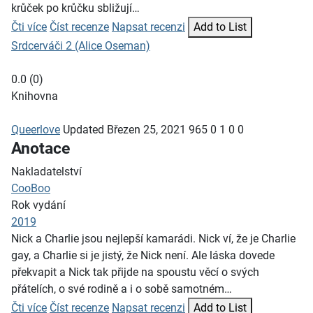
krůček po krůčku sbližují…
Čti více
Číst recenze
Napsat recenzi
Add to List
Srdcerváči 2 (Alice Oseman)
0.0
(
0
)
Knihovna
Queerlove
Updated
Březen 25, 2021
965
0
1
0
0
Anotace
Nakladatelství
CooBoo
Rok vydání
2019
Nick a Charlie jsou nejlepší kamarádi. Nick ví, že je Charlie
gay, a Charlie si je jistý, že Nick není. Ale láska dovede
překvapit a Nick tak přijde na spoustu věcí o svých
přátelích, o své rodině a i o sobě samotném…
Čti více
Číst recenze
Napsat recenzi
Add to List