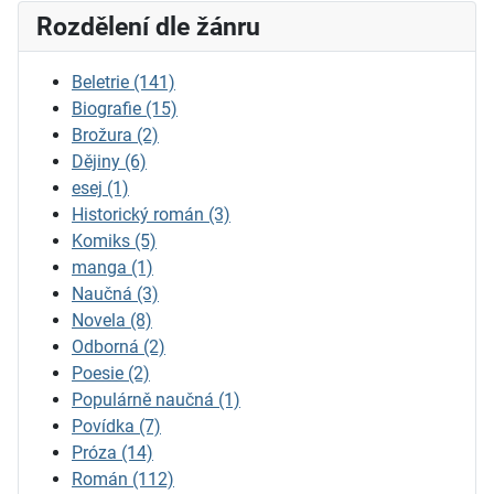
Rozdělení dle žánru
Beletrie
(141)
Biografie
(15)
Brožura
(2)
Dějiny
(6)
esej
(1)
Historický román
(3)
Komiks
(5)
manga
(1)
Naučná
(3)
Novela
(8)
Odborná
(2)
Poesie
(2)
Populárně naučná
(1)
Povídka
(7)
Próza
(14)
Román
(112)