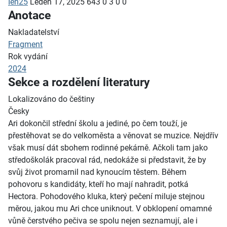
Ien25
Leden 17, 2025
643
0
3
0
0
Anotace
Nakladatelství
Fragment
Rok vydání
2024
Sekce a rozdělení literatury
Lokalizováno do češtiny
Česky
Ari dokončil střední školu a jediné, po čem touží, je
přestěhovat se do velkoměsta a věnovat se muzice. Nejdřív
však musí dát sbohem rodinné pekárně. Ačkoli tam jako
středoškolák pracoval rád, nedokáže si představit, že by
svůj život promarnil nad kynoucím těstem. Během
pohovoru s kandidáty, kteří ho mají nahradit, potká
Hectora. Pohodového kluka, který pečení miluje stejnou
měrou, jakou mu Ari chce uniknout. V obklopení omamné
vůně čerstvého pečiva se spolu nejen seznamují, ale i