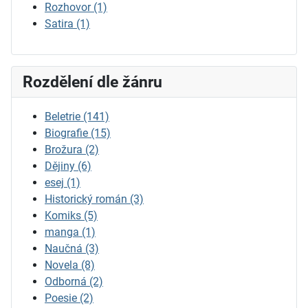
Rozhovor
(1)
Satira
(1)
Rozdělení dle žánru
Beletrie
(141)
Biografie
(15)
Brožura
(2)
Dějiny
(6)
esej
(1)
Historický román
(3)
Komiks
(5)
manga
(1)
Naučná
(3)
Novela
(8)
Odborná
(2)
Poesie
(2)