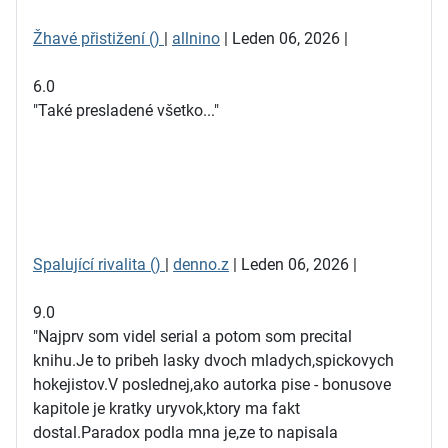
Žhavé přistižení ()
|
allnino
| Leden 06, 2026 |
6.0
"Také presladené všetko..."
Spalující rivalita ()
|
denno.z
| Leden 06, 2026 |
9.0
"Najprv som videl serial a potom som precital
knihu.Je to pribeh lasky dvoch mladych,spickovych
hokejistov.V poslednej,ako autorka pise - bonusove
kapitole je kratky uryvok,ktory ma fakt
dostal.Paradox podla mna je,ze to napisala