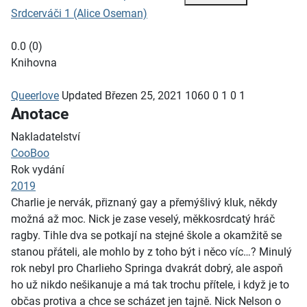
Srdcerváči 1 (Alice Oseman)
0.0
(
0
)
Knihovna
Queerlove
Updated
Březen 25, 2021
1060
0
1
0
1
Anotace
Nakladatelství
CooBoo
Rok vydání
2019
Charlie je nervák, přiznaný gay a přemýšlivý kluk, někdy
možná až moc. Nick je zase veselý, měkkosrdcatý hráč
ragby. Tihle dva se potkají na stejné škole a okamžitě se
stanou přáteli, ale mohlo by z toho být i něco víc…? Minulý
rok nebyl pro Charlieho Springa dvakrát dobrý, ale aspoň
ho už nikdo nešikanuje a má tak trochu přítele, i když je to
občas protiva a chce se scházet jen tajně. Nick Nelson o