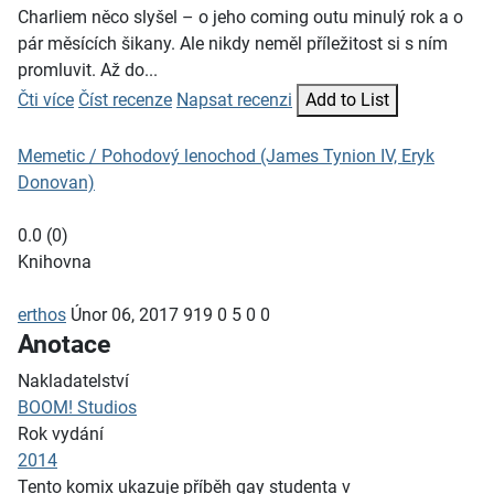
Charliem něco slyšel – o jeho coming outu minulý rok a o
pár měsících šikany. Ale nikdy neměl příležitost si s ním
promluvit. Až do...
Čti více
Číst recenze
Napsat recenzi
Add to List
Memetic / Pohodový lenochod (James Tynion IV, Eryk
Donovan)
0.0
(
0
)
Knihovna
erthos
Únor 06, 2017
919
0
5
0
0
Anotace
Nakladatelství
BOOM! Studios
Rok vydání
2014
Tento komix ukazuje příběh gay studenta v