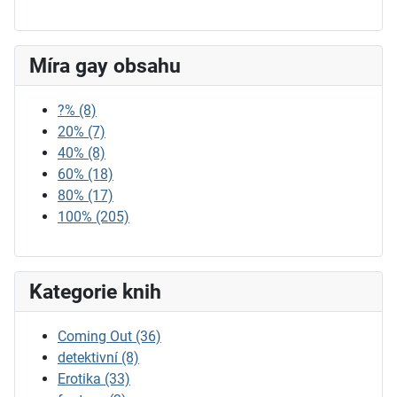
Míra gay obsahu
?%
(8)
20%
(7)
40%
(8)
60%
(18)
80%
(17)
100%
(205)
Kategorie knih
Coming Out
(36)
detektivní
(8)
Erotika
(33)