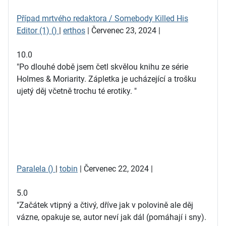
Případ mrtvého redaktora / Somebody Killed His
Editor (1) ()
|
erthos
| Červenec 23, 2024 |
10.0
"Po dlouhé době jsem četl skvělou knihu ze série
Holmes & Moriarity. Zápletka je ucházející a trošku
ujetý děj včetně trochu té erotiky. "
Paralela ()
|
tobin
| Červenec 22, 2024 |
5.0
"Začátek vtipný a čtivý, dříve jak v polovině ale děj
vázne, opakuje se, autor neví jak dál (pomáhají i sny).