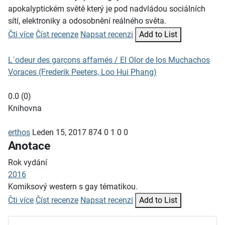
apokalyptickém světě který je pod nadvládou sociálních
sítí, elektroniky a odosobnění reálného světa.
Čti více
Číst recenze
Napsat recenzi
Add to List
L´odeur des garçons affamés / El Olor de los Muchachos
Voraces (Frederik Peeters, Loo Hui Phang)
0.0
(
0
)
Knihovna
erthos
Leden 15, 2017
874
0
1
0
0
Anotace
Rok vydání
2016
Komiksový western s gay tématikou.
Čti více
Číst recenze
Napsat recenzi
Add to List