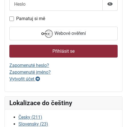
Heslo
Zobrazit
Pamatuj si mě
Webové ověření
Přihlásit se
Zapomenuté heslo?
Zapomenuté jméno?
Vytvořit účet
Lokalizace do češtiny
Česky
(211)
Slovensky
(23)