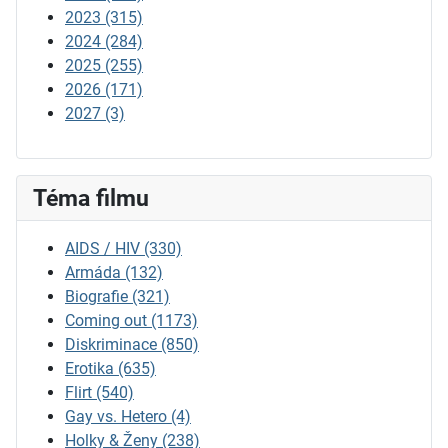
2023
(315)
2024
(284)
2025
(255)
2026
(171)
2027
(3)
Téma filmu
AIDS / HIV
(330)
Armáda
(132)
Biografie
(321)
Coming out
(1173)
Diskriminace
(850)
Erotika
(635)
Flirt
(540)
Gay vs. Hetero
(4)
Holky & Ženy
(238)