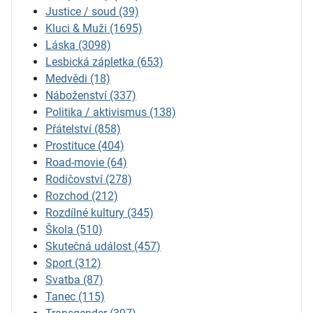
Justice / soud
(39)
Kluci & Muži
(1695)
Láska
(3098)
Lesbická zápletka
(653)
Medvědi
(18)
Náboženství
(337)
Politika / aktivismus
(138)
Přátelství
(858)
Prostituce
(404)
Road-movie
(64)
Rodičovství
(278)
Rozchod
(212)
Rozdílné kultury
(345)
Škola
(510)
Skutečná událost
(457)
Sport
(312)
Svatba
(87)
Tanec
(115)