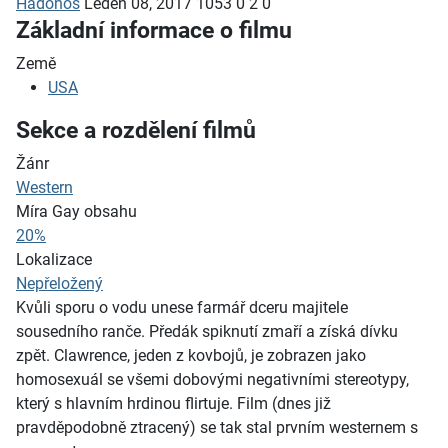
Hadonos
Leden 08, 2017
1053
0
2
0
Základní informace o filmu
Země
USA
Sekce a rozdělení filmů
Žánr
Western
Míra Gay obsahu
20%
Lokalizace
Nepřeložený
Kvůli sporu o vodu unese farmář dceru majitele
sousedního ranče. Předák spiknutí zmaří a získá dívku
zpět. Clawrence, jeden z kovbojů, je zobrazen jako
homosexuál se všemi dobovými negativními stereotypy,
který s hlavním hrdinou flirtuje. Film (dnes již
pravděpodobně ztracený) se tak stal prvním westernem s