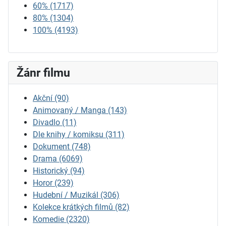
60%
(1717)
80%
(1304)
100%
(4193)
Žánr filmu
Akční
(90)
Animovaný / Manga
(143)
Divadlo
(11)
Dle knihy / komiksu
(311)
Dokument
(748)
Drama
(6069)
Historický
(94)
Horor
(239)
Hudební / Muzikál
(306)
Kolekce krátkých filmů
(82)
Komedie
(2320)