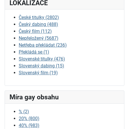
LOKALIZACE
České titulky
(2802)
Český dabing
(488)
Český film
(112)
Nepřeložený
(5687)
Netřeba překládat
(236)
Překládá se
(1)
Slovenské titulky
(476)
Slovenský dabing
(15)
Slovenský film
(19)
Míra gay obsahu
%
(2)
20%
(800)
40%
(983)