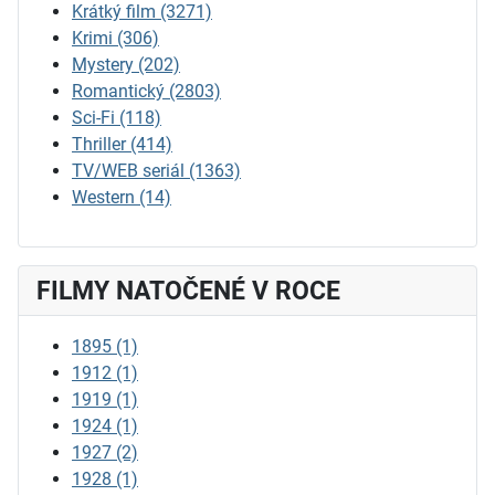
Krátký film
(3271)
Krimi
(306)
Mystery
(202)
Romantický
(2803)
Sci-Fi
(118)
Thriller
(414)
TV/WEB seriál
(1363)
Western
(14)
FILMY NATOČENÉ V ROCE
1895
(1)
1912
(1)
1919
(1)
1924
(1)
1927
(2)
1928
(1)