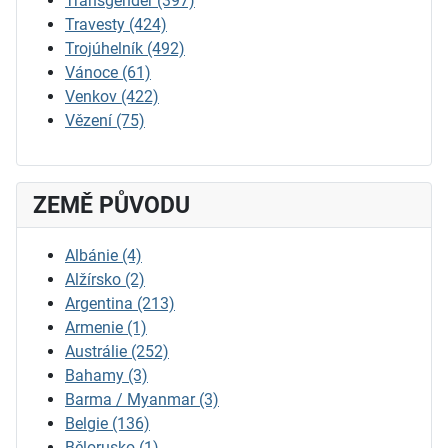
Transgender
(397)
Travesty
(424)
Trojúhelník
(492)
Vánoce
(61)
Venkov
(422)
Vězení
(75)
ZEMĚ PŮVODU
Albánie
(4)
Alžírsko
(2)
Argentina
(213)
Armenie
(1)
Austrálie
(252)
Bahamy
(3)
Barma / Myanmar
(3)
Belgie
(136)
Bělorusko
(1)