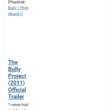
Příspěvek:
Bully / Proti
šikaně ()
The
Bully
Project
(2011)
Official
Trailer
"I never had