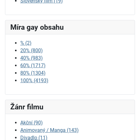
Slovenský film
(19)
Míra gay obsahu
%
(2)
20%
(800)
40%
(983)
60%
(1717)
80%
(1304)
100%
(4193)
Žánr filmu
Akční
(90)
Animovaný / Manga
(143)
Divadlo
(11)