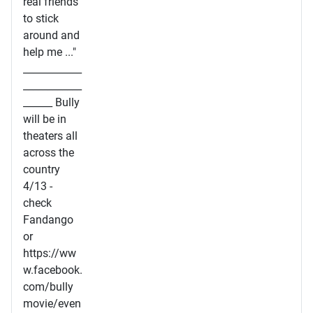
real friends
to stick
around and
help me ..."
____________
____________
______ Bully
will be in
theaters all
across the
country
4/13 -
check
Fandango
or
https://ww
w.facebook.
com/bully
movie/even