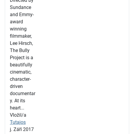
Directed by
Sundance
and Emmy-
award
winning
filmmaker,
Lee Hirsch,
The Bully
Project is a
beautifully
cinematic,
character-
driven
documentar
y. At its
heart...
Vložil/a
Tutajos
j. Září 2017