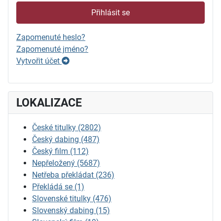
Přihlásit se
Zapomenuté heslo?
Zapomenuté jméno?
Vytvořit účet
LOKALIZACE
České titulky
(2802)
Český dabing
(487)
Český film
(112)
Nepřeložený
(5687)
Netřeba překládat
(236)
Překládá se
(1)
Slovenské titulky
(476)
Slovenský dabing
(15)