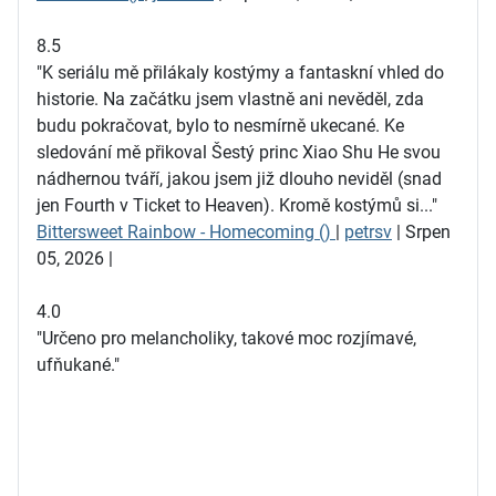
8.5
"K seriálu mě přilákaly kostýmy a fantaskní vhled do
historie. Na začátku jsem vlastně ani nevěděl, zda
budu pokračovat, bylo to nesmírně ukecané. Ke
sledování mě přikoval Šestý princ Xiao Shu He svou
nádhernou tváří, jakou jsem již dlouho neviděl (snad
jen Fourth v Ticket to Heaven). Kromě kostýmů si..."
Bittersweet Rainbow - Homecoming ()
|
petrsv
| Srpen
05, 2026 |
4.0
"Určeno pro melancholiky, takové moc rozjímavé,
ufňukané."