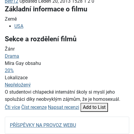
petr12
Updated
Leden 20, 2013
1528
1
2
0
Základní informace o filmu
Země
USA
Sekce a rozdělení filmů
Žánr
Drama
Míra Gay obsahu
20%
Lokalizace
Nepřeložený
O studentovi chlapecké internátní školy si myslí jeho
spolužáci díky neobvyklým zájmům, že je homosexuál.
Čti více
Číst recenze
Napsat recenzi
Add to List
PŘÍSPĚVKY NA PROVOZ WEBU