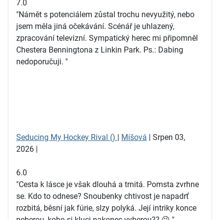
7.0
"Námět s potenciálem zůstal trochu nevyužitý, nebo
jsem měla jiná očekávání. Scénář je uhlazený,
zpracování televizní. Sympatický herec mi připomněl
Chestera Benningtona z Linkin Park. Ps.: Dabing
nedoporučuji. "
Seducing My Hockey Rival ()
|
Míšová
| Srpen 03,
2026 |
6.0
"Cesta k lásce je však dlouhá a trnitá. Pomsta zvrhne
se. Kdo to odnese? Snoubenky chtivost je napadrť
rozbitá, běsní jak fúrie, slzy polyká. Její intriky konce
neberou, koho si kluci nakonec vyberou?? 😉 "