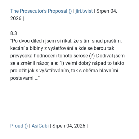
The Prosecutor's Proposal ()
|
jiri.twist
| Srpen 04,
2026 |
8.3
"Po dvou dílech jsem si říkal, že s tím snad praštím,
kecání a blbiny z vyšetřování a kde se berou tak
převysoká hodnocení tohoto seroše (?) Dodíval jsem
se a změnil názor, ale: 1) velmi dobrý nápad to takto
proložit jak s vyšetřováním, tak s oběma hlavními
postavami ..."
Proud ()
|
AsiGabi
| Srpen 04, 2026 |