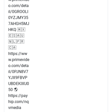
o.com/deta
il/0GROOLI
0YZJMY35
7AHGH5MJ
HKQ 🇲🇽
🇪🇸🇦🇺
🇳🇱🇫🇷
🇨🇦
https://ww
w.primevide
o.com/deta
il/0PJN8V7
YJX9FBVP
UBDEKIXU0
50 🌎
https://pay
hip.com/nq
vmedia