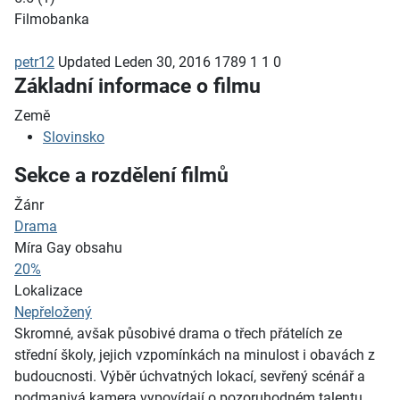
Filmobanka
petr12
Updated
Leden 30, 2016
1789
1
1
0
Základní informace o filmu
Země
Slovinsko
Sekce a rozdělení filmů
Žánr
Drama
Míra Gay obsahu
20%
Lokalizace
Nepřeložený
Skromné, avšak působivé drama o třech přátelích ze
střední školy, jejich vzpomínkách na minulost i obavách z
budoucnosti. Výběr úchvatných lokací, sevřený scénář a
podmanivá kamera vypovídají o pozoruhodném talentu