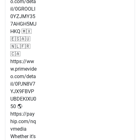
o.com/deta
il/0GROOLI
0YZJMY35
7AHGH5MJ
HKQ 🇲🇽
🇪🇸🇦🇺
🇳🇱🇫🇷
🇨🇦
https://ww
w.primevide
o.com/deta
il/0PJN8V7
YJX9FBVP
UBDEKIXU0
50 🌎
https://pay
hip.com/nq
vmedia
Whether it's