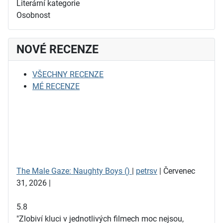
Literární kategorie
Osobnost
NOVÉ RECENZE
VŠECHNY RECENZE
MÉ RECENZE
The Male Gaze: Naughty Boys ()
|
petrsv
| Červenec
31, 2026 |
5.8
"Zlobiví kluci v jednotlivých filmech moc nejsou,