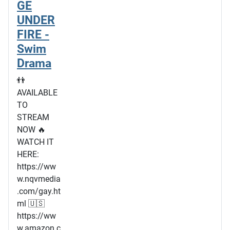
GE
UNDER
FIRE -
Swim
Drama
👬
AVAILABLE
TO
STREAM
NOW 🔥
WATCH IT
HERE:
https://ww
w.nqvmedia
.com/gay.ht
ml 🇺🇸
https://ww
w.amazon.c