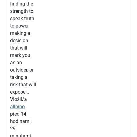
finding the
strength to
speak truth
to power,
making a
decision
that will
mark you
as an
outsider, or
taking a
risk that will
expose...
Vložil/a
allnino
před 14
hodinami,
29
minutami