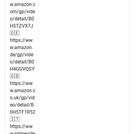
w.amazon.c
om/gp/vide
o/detail/B0
H5TZVX7J
🇩🇪
https://ww
w.amazon.
de/gp/vide
o/detail/B0
H4GGVQSY
🇬🇧
https://ww
w.amazon.c
o.uk/gp/vid
eo/detail/B
0H5TF1R52
🇮🇹
https://ww
w.primevide