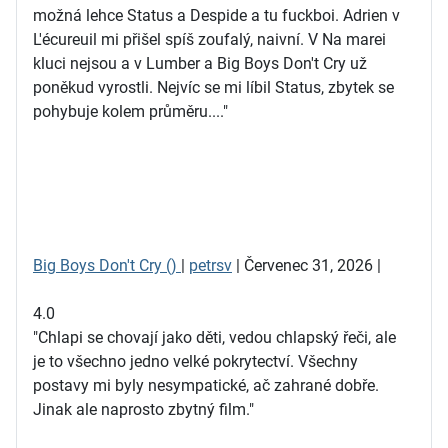
možná lehce Status a Despide a tu fuckboi. Adrien v
L'écureuil mi přišel spíš zoufalý, naivní. V Na marei
kluci nejsou a v Lumber a Big Boys Don't Cry už
poněkud vyrostli. Nejvíc se mi líbil Status, zbytek se
pohybuje kolem průměru...."
Big Boys Don't Cry ()
|
petrsv
| Červenec 31, 2026 |
4.0
"Chlapi se chovají jako děti, vedou chlapský řeči, ale
je to všechno jedno velké pokrytectví. Všechny
postavy mi byly nesympatické, ač zahrané dobře.
Jinak ale naprosto zbytný film."