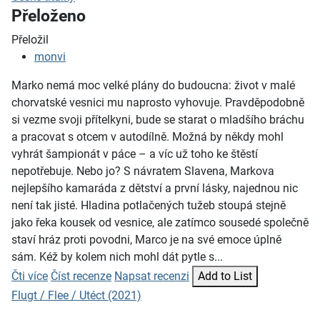
Přeloženo
Přeložil
monvi
Marko nemá moc velké plány do budoucna: život v malé
chorvatské vesnici mu naprosto vyhovuje. Pravděpodobně
si vezme svoji přítelkyni, bude se starat o mladšího bráchu
a pracovat s otcem v autodílně. Možná by někdy mohl
vyhrát šampionát v páce – a víc už toho ke štěstí
nepotřebuje. Nebo jo? S návratem Slavena, Markova
nejlepšího kamaráda z dětství a první lásky, najednou nic
není tak jisté. Hladina potlačených tužeb stoupá stejně
jako řeka kousek od vesnice, ale zatímco sousedé společně
staví hráz proti povodni, Marco je na své emoce úplně
sám. Kéž by kolem nich mohl dát pytle s...
Čti více
Číst recenze
Napsat recenzi
Add to List
Flugt / Flee / Utéct (2021)