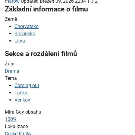
marow
Updated
Březen 09, 2026
2234
1
3
2
Základní informace o filmu
Země
Chorvatsko
Slovinsko
Litva
Sekce a rozdělení filmů
Žánr
Drama
Téma
Coming out
Láska
Venkov
Míra Gay obsahu
100%
Lokalizace
České titulky