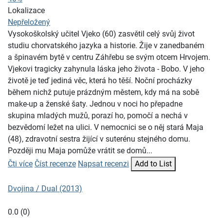
Lokalizace
Nepřeložený
Vysokoškolský učitel Vjeko (60) zasvětil celý svůj život
studiu chorvatského jazyka a historie. Žije v zanedbaném
a špinavém bytě v centru Záhřebu se svým otcem Hrvojem.
Vjekovi tragicky zahynula láska jeho života - Bobo. V jeho
životě je teď jediná věc, která ho těší. Noční procházky
během nichž putuje prázdným městem, kdy má na sobě
make-up a ženské šaty. Jednou v noci ho přepadne
skupina mladých mužů, porazí ho, pomočí a nechá v
bezvědomí ležet na ulici. V nemocnici se o něj stará Maja
(48), zdravotní sestra žijící v suterénu stejného domu.
Později mu Maja pomůže vrátit se domů...
Čti více
Číst recenze
Napsat recenzi
Add to List
Dvojina / Dual (2013)
0.0
(
0
)