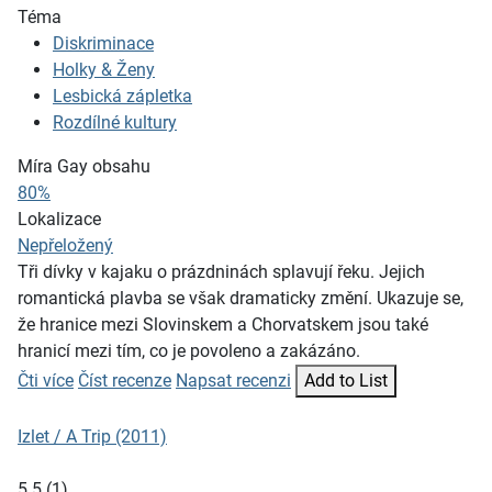
Téma
Diskriminace
Holky & Ženy
Lesbická zápletka
Rozdílné kultury
Míra Gay obsahu
80%
Lokalizace
Nepřeložený
Tři dívky v kajaku o prázdninách splavují řeku. Jejich
romantická plavba se však dramaticky změní. Ukazuje se,
že hranice mezi Slovinskem a Chorvatskem jsou také
hranicí mezi tím, co je povoleno a zakázáno.
Čti více
Číst recenze
Napsat recenzi
Add to List
Izlet / A Trip (2011)
5.5
(
1
)