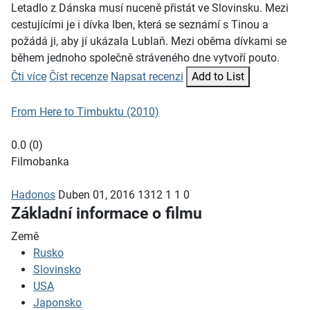
Letadlo z Dánska musí nuceně přistát ve Slovinsku. Mezi
cestujícími je i dívka Iben, která se seznámí s Tinou a
požádá ji, aby jí ukázala Lublaň. Mezi oběma dívkami se
během jednoho společně stráveného dne vytvoří pouto.
Čti více
Číst recenze
Napsat recenzi
Add to List
From Here to Timbuktu (2010)
0.0
(
0
)
Filmobanka
Hadonos
Duben 01, 2016
1312
1
1
0
Základní informace o filmu
Země
Rusko
Slovinsko
USA
Japonsko