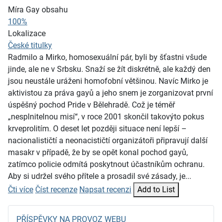
Míra Gay obsahu
100%
Lokalizace
České titulky
Radmilo a Mirko, homosexuální pár, byli by šťastni všude
jinde, ale ne v Srbsku. Snaží se žít diskrétně, ale každý den
jsou neustále uráženi homofobní většinou. Navíc Mirko je
aktivistou za práva gayů a jeho snem je zorganizovat první
úspěšný pochod Pride v Bělehradě. Což je téměř
„nesplnitelnou misí“, v roce 2001 skončil takovýto pokus
krveprolitím. O deset let později situace není lepší –
nacionalističtí a neonacističtí organizátoři připravují další
masakr v případě, že by se opět konal pochod gayů,
zatímco policie odmítá poskytnout účastníkům ochranu.
Aby si udržel svého přítele a prosadil své zásady, je...
Čti více
Číst recenze
Napsat recenzi
Add to List
PŘÍSPĚVKY NA PROVOZ WEBU