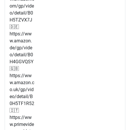
om/gp/vide
o/detail/B0
H5TZVX7J
🇩🇪
https://ww
w.amazon.
de/gp/vide
o/detail/B0
H4GGVQSY
🇬🇧
https://ww
w.amazon.c
o.uk/gp/vid
eo/detail/B
0H5TF1R52
🇮🇹
https://ww
w.primevide