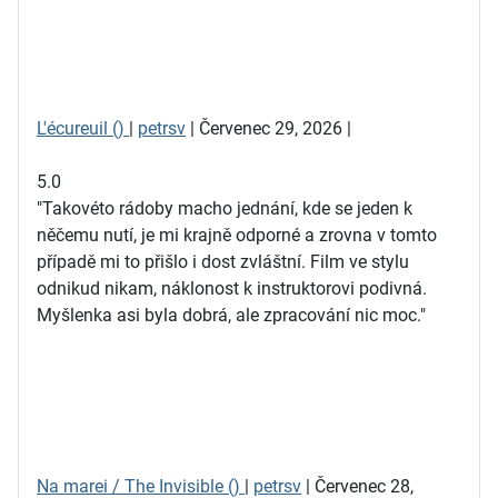
L'écureuil ()
|
petrsv
| Červenec 29, 2026 |
5.0
"Takovéto rádoby macho jednání, kde se jeden k
něčemu nutí, je mi krajně odporné a zrovna v tomto
případě mi to přišlo i dost zvláštní. Film ve stylu
odnikud nikam, náklonost k instruktorovi podivná.
Myšlenka asi byla dobrá, ale zpracování nic moc."
Na marei / The Invisible ()
|
petrsv
| Červenec 28,