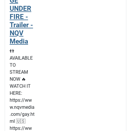
GE
UNDER
FIRE -
Trailer -
NQV
Media
👬
AVAILABLE
TO
STREAM
NOW 🔥
WATCH IT
HERE:
https://ww
w.nqvmedia
.com/gay.ht
ml 🇺🇸
https://ww