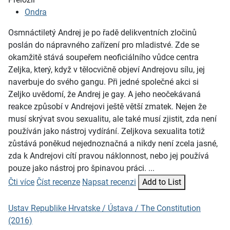
Ondra
Osmnáctiletý Andrej je po řadě delikventních zločinů
poslán do nápravného zařízení pro mladistvé. Zde se
okamžitě stává soupeřem neoficiálního vůdce centra
Zeljka, který, když v tělocvičně objeví Andrejovu sílu, jej
naverbuje do svého gangu. Při jedné společné akci si
Zeljko uvědomí, že Andrej je gay. A jeho neočekávaná
reakce způsobí v Andrejovi ještě větší zmatek. Nejen že
musí skrývat svou sexualitu, ale také musí zjistit, zda není
používán jako nástroj vydírání. Zeljkova sexualita totiž
zůstává poněkud nejednoznačná a nikdy není zcela jasné,
zda k Andrejovi cítí pravou náklonnost, nebo jej používá
pouze jako nástroj pro špinavou práci. ...
Čti více
Číst recenze
Napsat recenzi
Add to List
Ustav Republike Hrvatske / Ústava / The Constitution
(2016)