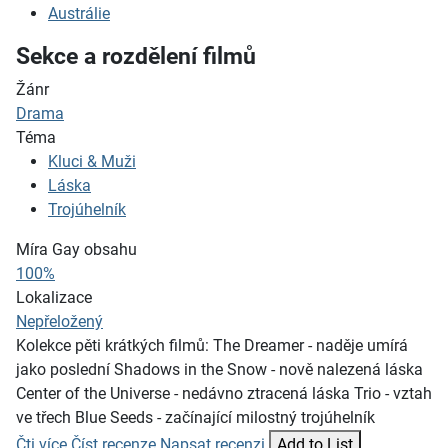
Austrálie
Sekce a rozdělení filmů
Žánr
Drama
Téma
Kluci & Muži
Láska
Trojúhelník
Míra Gay obsahu
100%
Lokalizace
Nepřeložený
Kolekce pěti krátkých filmů: The Dreamer - naděje umírá
jako poslední Shadows in the Snow - nově nalezená láska
Center of the Universe - nedávno ztracená láska Trio - vztah
ve třech Blue Seeds - začínající milostný trojúhelník
Čti více
Číst recenze
Napsat recenzi
Add to List