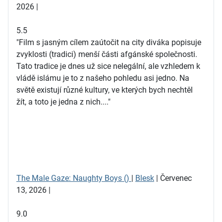
2026 |
5.5
"Film s jasným cílem zaútočit na city diváka popisuje
zvyklosti (tradici) menší části afgánské společnosti.
Tato tradice je dnes už sice nelegální, ale vzhledem k
vládě islámu je to z našeho pohledu asi jedno. Na
světě existují různé kultury, ve kterých bych nechtěl
žít, a toto je jedna z nich...."
The Male Gaze: Naughty Boys ()
|
Blesk
| Červenec
13, 2026 |
9.0