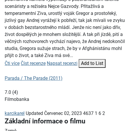
scenáristy a režiséra Nejce Gazvody. Přitažlivá a
temperamentní Ziva, urostlý voják Gregor a prostořeký,
jizlivý gay Andrej vyrážejí k pobřeží, tak jak mívali ve zvyku
v dobách bezstarostného mládí. Jenže nic není jako dřív,
život dospělých je mnohem složitější. A tak při jízdě, pití a
věčných rozhovorech vychází najevo, že Andrej nedokončil
studia, Gregora sužuje strach, že by v Afghánistánu mohl
přijít o život, a také Ziva má své...
Čti více
Číst recenze
Napsat recenzi
Add to List
Parada / The Parade (2011)
7.0
(
4
)
Filmobanka
karcikarel
Updated
Červenec 02, 2023
4637
1
6
2
Základní informace o filmu
Země