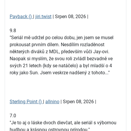
Payback ()
|
jiri.twist
| Srpen 08, 2026 |
9.8
"Seriál mě udržel po celou dobu, jen jsem se musel
prokousat prvním dílem. Nesdílím rozladěnost
některých diváků z MDL, především vůči Jay-ovi.
Naopak si myslím, že svou roli zvládl bezvadně ve
svých 21 letech (kdy se natáčelo) a byl mladší o 4
roky jako Sun. Jsem veskrze nadšený z tohoto..."
Sterling Point ()
|
allnino
| Srpen 08, 2026 |
7.0
"Je to aj o láske dvoch dievčat, ale seriál s výbornou
hudbou a krásnou ostrovnou prírodou."