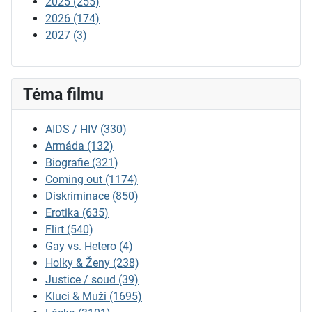
2025
(255)
2026
(174)
2027
(3)
Téma filmu
AIDS / HIV
(330)
Armáda
(132)
Biografie
(321)
Coming out
(1174)
Diskriminace
(850)
Erotika
(635)
Flirt
(540)
Gay vs. Hetero
(4)
Holky & Ženy
(238)
Justice / soud
(39)
Kluci & Muži
(1695)