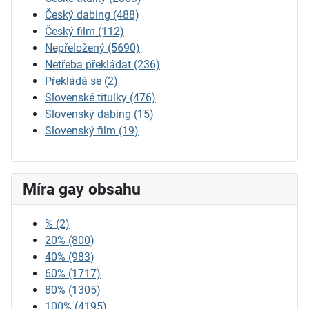
Český dabing
(488)
Český film
(112)
Nepřeložený
(5690)
Netřeba překládat
(236)
Překládá se
(2)
Slovenské titulky
(476)
Slovenský dabing
(15)
Slovenský film
(19)
Míra gay obsahu
%
(2)
20%
(800)
40%
(983)
60%
(1717)
80%
(1305)
100%
(4195)