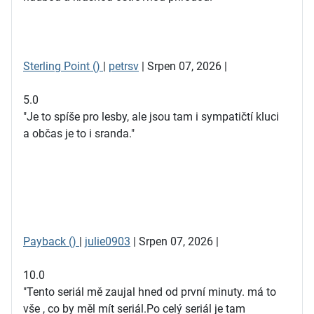
Sterling Point ()
|
petrsv
| Srpen 07, 2026 |
5.0
"Je to spíše pro lesby, ale jsou tam i sympatičtí kluci
a občas je to i sranda."
Payback ()
|
julie0903
| Srpen 07, 2026 |
10.0
"Tento seriál mě zaujal hned od první minuty. má to
vše , co by měl mít seriál.Po celý seriál je tam