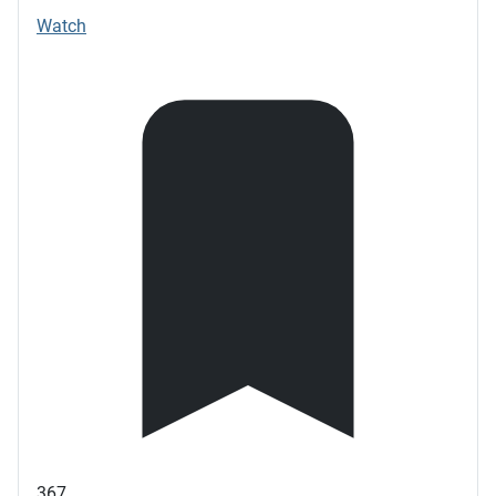
Watch
367