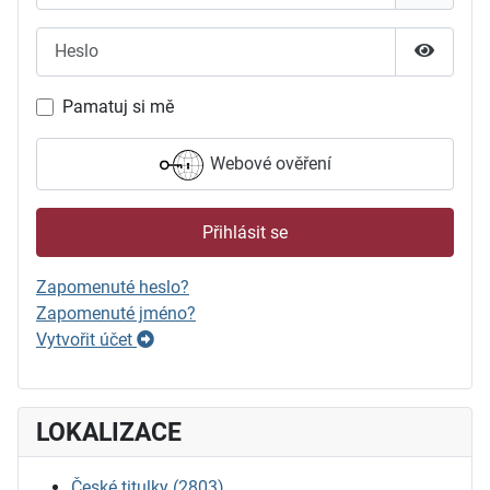
Heslo
Zobrazit
Pamatuj si mě
Webové ověření
Přihlásit se
Zapomenuté heslo?
Zapomenuté jméno?
Vytvořit účet
LOKALIZACE
České titulky
(2803)