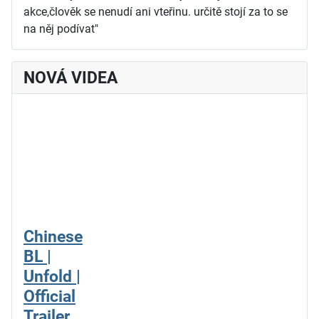
akce,člověk se nenudí ani vteřinu. určitě stojí za to se
na něj podívat"
NOVÁ VIDEA
Chinese
BL |
Unfold |
Official
Trailer