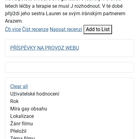
letech léčby a terapie se musí J rozhodnout. V té době
přijíždí jeho sestra Lauren se svým íránským partnerem
Arazem.
Čti více
Číst recenze
Napsat recenzi
Add to List
PŘÍSPĚVKY NA PROVOZ WEBU
Clear all
Uživatelské hodnocení
Rok
Míra gay obsahu
Lokalizace
Žánr filmu
Přeložil
Téma filmu