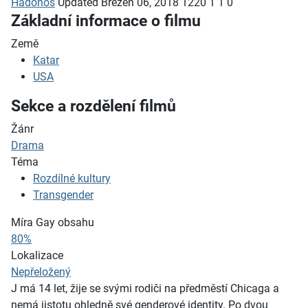
Hadonos
Updated
Březen 06, 2018
1220
1
1
0
Základní informace o filmu
Země
Katar
USA
Sekce a rozdělení filmů
Žánr
Drama
Téma
Rozdílné kultury
Transgender
Míra Gay obsahu
80%
Lokalizace
Nepřeložený
J má 14 let, žije se svými rodiči na předměstí Chicaga a
nemá jistotu ohledně své genderové identity. Po dvou