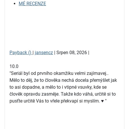
MÉ RECENZE
Payback ()
|
jansencz
| Srpen 08, 2026 |
10.0
"Seriál byl od prvního okamžiku velmi zajímavej..
Mělo to děj, že to člověka nechá docela přemýšlet jak
to asi dopadne, a mělo to i vtipné vsuvky, kde se
člověk opravdu zasměje. Takže kdo váhá, určitě si to
pusťte určitě Vás to vřele překvapí si myslím. ♥ "