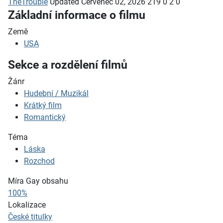
TheTrouble
Updated
Červenec 02, 2026
219
0
2
0
Základní informace o filmu
Země
USA
Sekce a rozdělení filmů
Žánr
Hudební / Muzikál
Krátký film
Romantický
Téma
Láska
Rozchod
Míra Gay obsahu
100%
Lokalizace
České titulky