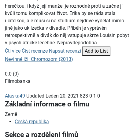
herečkou, i když její manžel je rozhodně proti a začne jí
kvůli tomu komplikovat život. Erika by se ráda stala
učitelkou, ale musí si na studium nejdříve vydělat mimo
jiné jako uklízečka v divadle. Příběh je vyprávěn
retrospektivně a divák do něj vstupuje skrze Louisin pobyt
v psychiatrické léčebně. Nepravděpodobná...
Čti více
Číst recenze
Napsat recenzi
Add to List
Nevinné lži: Chromozom (2013)
0.0
(
0
)
Filmobanka
Alaska49
Updated
Leden 20, 2021
823
0
1
0
Základní informace o filmu
Země
Česká republika
Sekce a rozdělení filmů