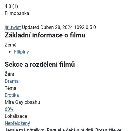
4.8
(
1
)
Filmobanka
jiri.twist
Updated
Duben 28, 2024
1092
0
5
0
Základní informace o filmu
Země
Filipíny
Sekce a rozdělení filmů
Žánr
Drama
Téma
Erotika
Míra Gay obsahu
60%
Lokalizace
Nepřeložený
Jessie má přítelkyni Raquel a čeká s ní dítě. Bryan žije ve