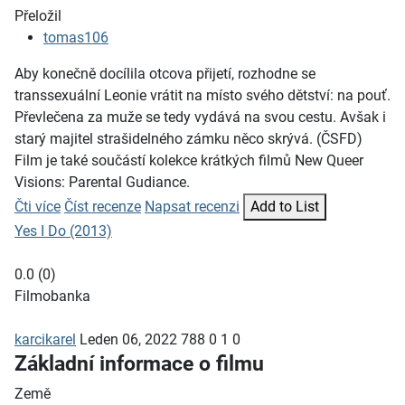
Přeložil
tomas106
Aby konečně docílila otcova přijetí, rozhodne se
transsexuální Leonie vrátit na místo svého dětství: na pouť.
Převlečena za muže se tedy vydává na svou cestu. Avšak i
starý majitel strašidelného zámku něco skrývá. (ČSFD)
Film je také součástí kolekce krátkých filmů New Queer
Visions: Parental Gudiance.
Čti více
Číst recenze
Napsat recenzi
Add to List
Yes I Do (2013)
0.0
(
0
)
Filmobanka
karcikarel
Leden 06, 2022
788
0
1
0
Základní informace o filmu
Země