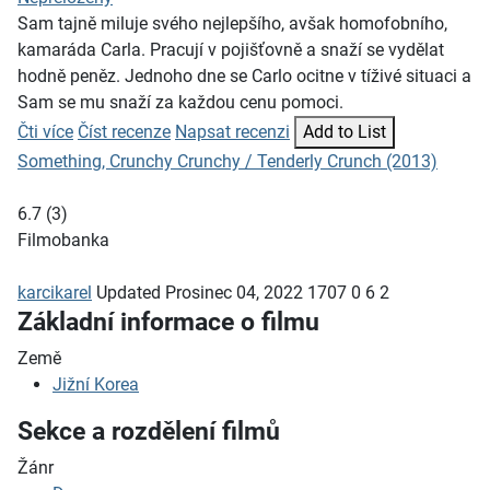
Sam tajně miluje svého nejlepšího, avšak homofobního,
kamaráda Carla. Pracují v pojišťovně a snaží se vydělat
hodně peněz. Jednoho dne se Carlo ocitne v tíživé situaci a
Sam se mu snaží za každou cenu pomoci.
Čti více
Číst recenze
Napsat recenzi
Add to List
Something, Crunchy Crunchy / Tenderly Crunch (2013)
6.7
(
3
)
Filmobanka
karcikarel
Updated
Prosinec 04, 2022
1707
0
6
2
Základní informace o filmu
Země
Jižní Korea
Sekce a rozdělení filmů
Žánr