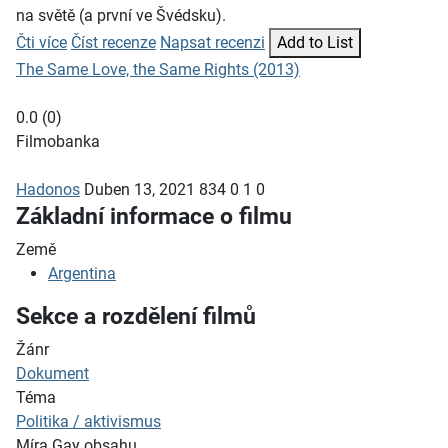
na světě (a první ve Švédsku).
Čti více
Číst recenze
Napsat recenzi
Add to List
The Same Love, the Same Rights (2013)
0.0
(
0
)
Filmobanka
Hadonos
Duben 13, 2021
834
0
1
0
Základní informace o filmu
Země
Argentina
Sekce a rozdělení filmů
Žánr
Dokument
Téma
Politika / aktivismus
Míra Gay obsahu