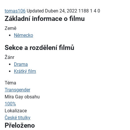
tomas106
Updated
Duben 24, 2022
1188
1
4
0
Základní informace o filmu
Země
Německo
Sekce a rozdělení filmů
Žánr
Drama
Krátký film
Téma
Transgender
Míra Gay obsahu
100%
Lokalizace
České titulky
Přeloženo