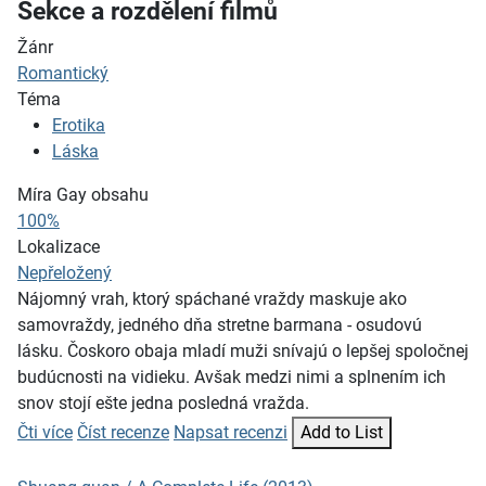
Sekce a rozdělení filmů
Žánr
Romantický
Téma
Erotika
Láska
Míra Gay obsahu
100%
Lokalizace
Nepřeložený
Nájomný vrah, ktorý spáchané vraždy maskuje ako
samovraždy, jedného dňa stretne barmana - osudovú
lásku. Čoskoro obaja mladí muži snívajú o lepšej spoločnej
budúcnosti na vidieku. Avšak medzi nimi a splnením ich
snov stojí ešte jedna posledná vražda.
Čti více
Číst recenze
Napsat recenzi
Add to List