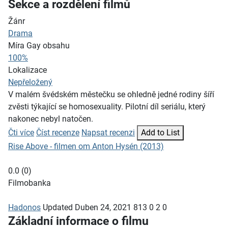
Sekce a rozdělení filmů
Žánr
Drama
Míra Gay obsahu
100%
Lokalizace
Nepřeložený
V malém švédském městečku se ohledně jedné rodiny šíří
zvěsti týkající se homosexuality. Pilotní díl seriálu, který
nakonec nebyl natočen.
Čti více
Číst recenze
Napsat recenzi
Add to List
Rise Above - filmen om Anton Hysén (2013)
0.0
(
0
)
Filmobanka
Hadonos
Updated
Duben 24, 2021
813
0
2
0
Základní informace o filmu