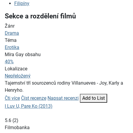
Filipíny
Sekce a rozdělení filmů
Žánr
Drama
Téma
Erotika
Míra Gay obsahu
40%
Lokalizace
Nepřeložený
Tajemství tří sourozenců rodiny Villanueves - Joy, Karly a
Henryho.
Čti více
Číst recenze
Napsat recenzi
Add to List
I Luv U, Pare Ko (2013)
5.6
(
2
)
Filmobanka