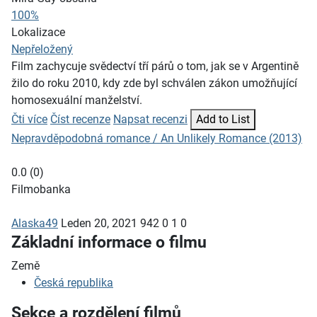
100%
Lokalizace
Nepřeložený
Film zachycuje svědectví tří párů o tom, jak se v Argentině
žilo do roku 2010, kdy zde byl schválen zákon umožňující
homosexuální manželství.
Čti více
Číst recenze
Napsat recenzi
Add to List
Nepravděpodobná romance / An Unlikely Romance (2013)
0.0
(
0
)
Filmobanka
Alaska49
Leden 20, 2021
942
0
1
0
Základní informace o filmu
Země
Česká republika
Sekce a rozdělení filmů