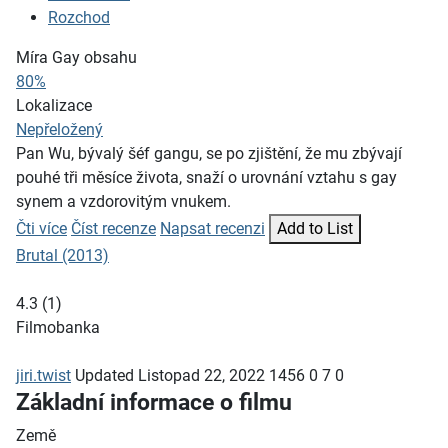
Rozchod
Míra Gay obsahu
80%
Lokalizace
Nepřeložený
Pan Wu, bývalý šéf gangu, se po zjištění, že mu zbývají
pouhé tři měsíce života, snaží o urovnání vztahu s gay
synem a vzdorovitým vnukem.
Čti více
Číst recenze
Napsat recenzi
Add to List
Brutal (2013)
4.3
(
1
)
Filmobanka
jiri.twist
Updated
Listopad 22, 2022
1456
0
7
0
Základní informace o filmu
Země