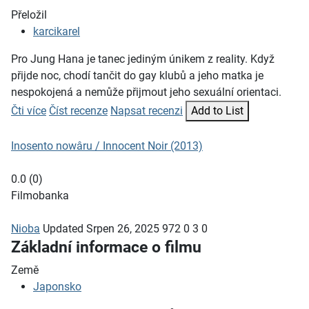
Přeložil
karcikarel
Pro Jung Hana je tanec jediným únikem z reality. Když
přijde noc, chodí tančit do gay klubů a jeho matka je
nespokojená a nemůže přijmout jeho sexuální orientaci.
Čti více
Číst recenze
Napsat recenzi
Add to List
Inosento nowâru / Innocent Noir (2013)
0.0
(
0
)
Filmobanka
Nioba
Updated
Srpen 26, 2025
972
0
3
0
Základní informace o filmu
Země
Japonsko