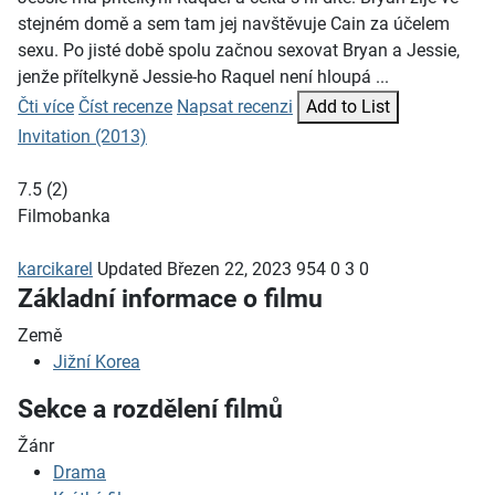
stejném domě a sem tam jej navštěvuje Cain za účelem
sexu. Po jisté době spolu začnou sexovat Bryan a Jessie,
jenže přítelkyně Jessie-ho Raquel není hloupá ...
Čti více
Číst recenze
Napsat recenzi
Add to List
Invitation (2013)
7.5
(
2
)
Filmobanka
karcikarel
Updated
Březen 22, 2023
954
0
3
0
Základní informace o filmu
Země
Jižní Korea
Sekce a rozdělení filmů
Žánr
Drama