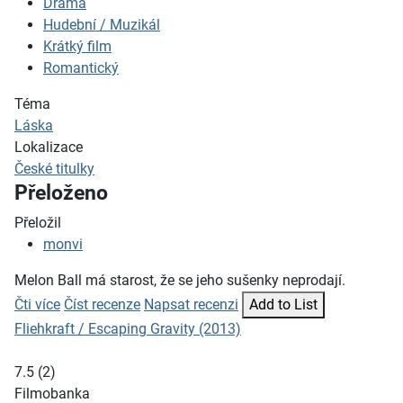
Drama
Hudební / Muzikál
Krátký film
Romantický
Téma
Láska
Lokalizace
České titulky
Přeloženo
Přeložil
monvi
Melon Ball má starost, že se jeho sušenky neprodají.
Čti více
Číst recenze
Napsat recenzi
Add to List
Fliehkraft / Escaping Gravity (2013)
7.5
(
2
)
Filmobanka