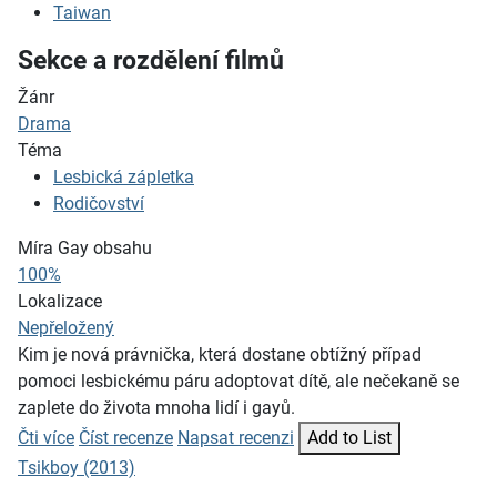
Taiwan
Sekce a rozdělení filmů
Žánr
Drama
Téma
Lesbická zápletka
Rodičovství
Míra Gay obsahu
100%
Lokalizace
Nepřeložený
Kim je nová právnička, která dostane obtížný případ
pomoci lesbickému páru adoptovat dítě, ale nečekaně se
zaplete do života mnoha lidí i gayů.
Čti více
Číst recenze
Napsat recenzi
Add to List
Tsikboy (2013)