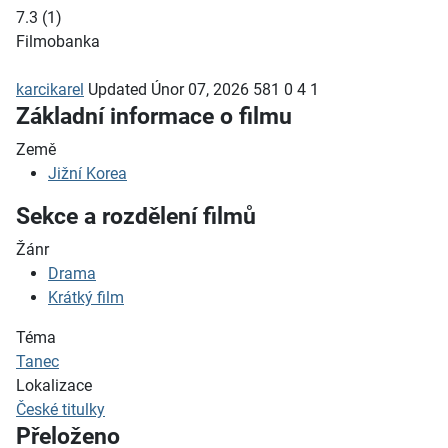
7.3
(
1
)
Filmobanka
karcikarel
Updated
Únor 07, 2026
581
0
4
1
Základní informace o filmu
Země
Jižní Korea
Sekce a rozdělení filmů
Žánr
Drama
Krátký film
Téma
Tanec
Lokalizace
České titulky
Přeloženo