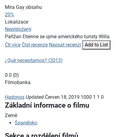
Míra Gay obsahu
20%
Lokalizace
Nepřeložený
Pařížan Etienne se ujme amerického turisty Willa.
Čti více
Číst recenze
Napsat recenzi
Add to List
¿Qué necesitamos? (2013)
0.0
(
0
)
Filmobanka
Hadonos
Updated
Červen 18, 2019
1000
1
1
0
Základní informace o filmu
Země
Španělsko
Sekce a rozdělení filmů