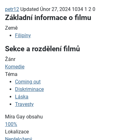
petr12
Updated
Únor 27, 2024
1034
1
2
0
Základní informace o filmu
Země
Filipíny
Sekce a rozdělení filmů
Žánr
Komedie
Téma
Coming out
Diskriminace
Láska
Travesty
Míra Gay obsahu
100%
Lokalizace
Nepřeložený