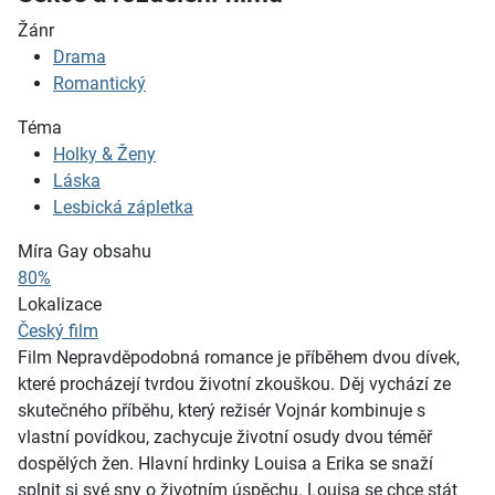
Žánr
Drama
Romantický
Téma
Holky & Ženy
Láska
Lesbická zápletka
Míra Gay obsahu
80%
Lokalizace
Český film
Film Nepravděpodobná romance je příběhem dvou dívek,
které procházejí tvrdou životní zkouškou. Děj vychází ze
skutečného příběhu, který režisér Vojnár kombinuje s
vlastní povídkou, zachycuje životní osudy dvou téměř
dospělých žen. Hlavní hrdinky Louisa a Erika se snaží
splnit si své sny o životním úspěchu. Louisa se chce stát