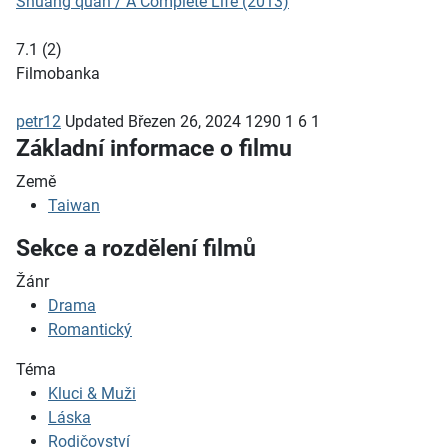
Shuang quan / A Complete Life (2013)
7.1
(
2
)
Filmobanka
petr12
Updated
Březen 26, 2024
1290
1
6
1
Základní informace o filmu
Země
Taiwan
Sekce a rozdělení filmů
Žánr
Drama
Romantický
Téma
Kluci & Muži
Láska
Rodičovství