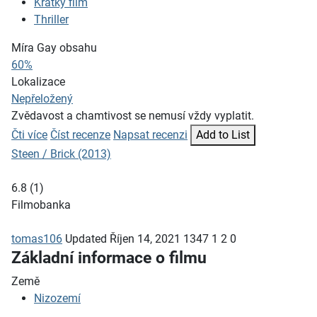
Krátký film
Thriller
Míra Gay obsahu
60%
Lokalizace
Nepřeložený
Zvědavost a chamtivost se nemusí vždy vyplatit.
Čti více
Číst recenze
Napsat recenzi
Add to List
Steen / Brick (2013)
6.8
(
1
)
Filmobanka
tomas106
Updated
Říjen 14, 2021
1347
1
2
0
Základní informace o filmu
Země
Nizozemí