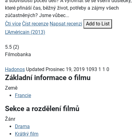
a souvislosti početí dětí? A vyrovnat se se všemi důsledky,
které přináší čas, běžný život, potřeby a zájmy všech
zúčastněných? Jsme vůbec...
Čti více
Číst recenze
Napsat recenzi
Add to List
L'Américain (2013)
5.5
(
2
)
Filmobanka
Hadonos
Updated
Prosinec 19, 2019
1093
1
1
0
Základní informace o filmu
Země
Francie
Sekce a rozdělení filmů
Žánr
Drama
Krátký film