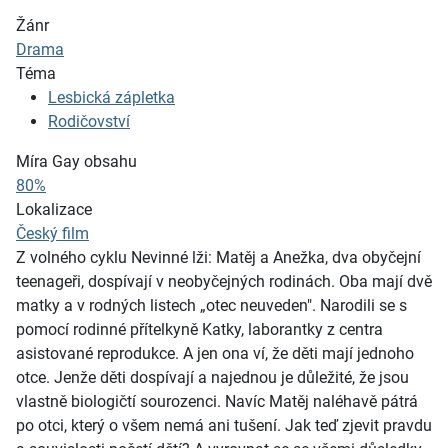
Žánr
Drama
Téma
Lesbická zápletka
Rodičovství
Míra Gay obsahu
80%
Lokalizace
Český film
Z volného cyklu Nevinné lži: Matěj a Anežka, dva obyčejní
teenageři, dospívají v neobyčejných rodinách. Oba mají dvě
matky a v rodných listech „otec neuveden". Narodili se s
pomocí rodinné přítelkyně Katky, laborantky z centra
asistované reprodukce. A jen ona ví, že děti mají jednoho
otce. Jenže děti dospívají a najednou je důležité, že jsou
vlastně biologičtí sourozenci. Navíc Matěj naléhavě pátrá
po otci, který o všem nemá ani tušení. Jak teď zjevit pravdu