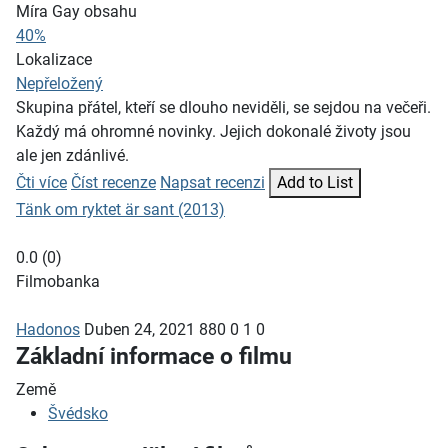
Míra Gay obsahu
40%
Lokalizace
Nepřeložený
Skupina přátel, kteří se dlouho neviděli, se sejdou na večeři.
Každý má ohromné novinky. Jejich dokonalé životy jsou
ale jen zdánlivé.
Čti více
Číst recenze
Napsat recenzi
Add to List
Tänk om ryktet är sant (2013)
0.0
(
0
)
Filmobanka
Hadonos
Duben 24, 2021
880
0
1
0
Základní informace o filmu
Země
Švédsko