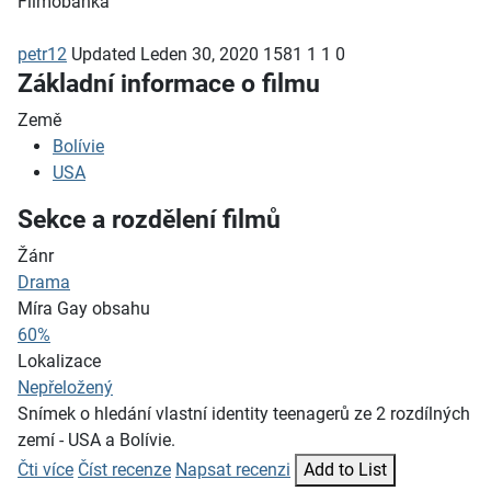
Filmobanka
petr12
Updated
Leden 30, 2020
1581
1
1
0
Základní informace o filmu
Země
Bolívie
USA
Sekce a rozdělení filmů
Žánr
Drama
Míra Gay obsahu
60%
Lokalizace
Nepřeložený
Snímek o hledání vlastní identity teenagerů ze 2 rozdílných
zemí - USA a Bolívie.
Čti více
Číst recenze
Napsat recenzi
Add to List