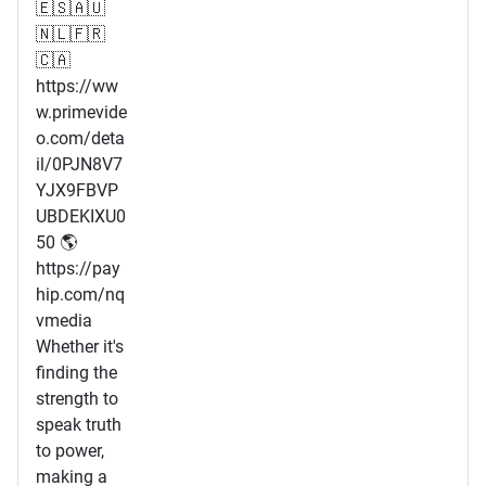
🇪🇸🇦🇺
🇳🇱🇫🇷
🇨🇦
https://ww
w.primevide
o.com/deta
il/0PJN8V7
YJX9FBVP
UBDEKIXU0
50 🌎
https://pay
hip.com/nq
vmedia
Whether it's
finding the
strength to
speak truth
to power,
making a