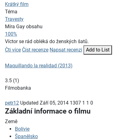
Krátký film
Téma
Travesty
Míra Gay obsahu
100%
Víctor se rád obléká do ženských šatů.
Čti více
Číst recenze
Napsat recenzi
Add to List
Maquillando la realidad (2013)
3.5
(
1
)
Filmobanka
petr12
Updated
Září 05, 2014
1307
1
1
0
Základní informace o filmu
Země
Bolívie
Španělsko