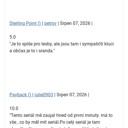
Sterling Point ()
|
petrsv
| Srpen 07, 2026 |
5.0
"Je to spíše pro lesby, ale jsou tam i sympatičtí kluci
a občas je to i sranda."
Payback ()
|
julie0903
| Srpen 07, 2026 |
10.0
"Tento seriál mě zaujal hned od první minuty. má to
vše , co by měl mít seriál.Po celý seriál je tam