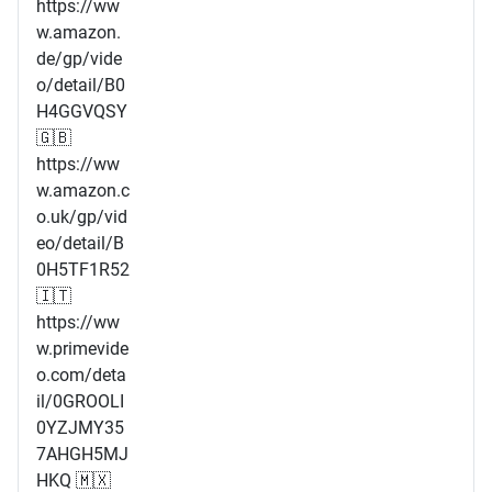
https://ww
w.amazon.
de/gp/vide
o/detail/B0
H4GGVQSY
🇬🇧
https://ww
w.amazon.c
o.uk/gp/vid
eo/detail/B
0H5TF1R52
🇮🇹
https://ww
w.primevide
o.com/deta
il/0GROOLI
0YZJMY35
7AHGH5MJ
HKQ 🇲🇽