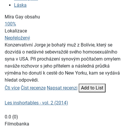
Láska
Míra Gay obsahu
100%
Lokalizace
Nepřeložený
Konzervativní Jorge je bohatý muž z Bolívie, který se
dozvídá o nedávné sebevraždě svého homosexuálního
syna v USA. Při procházení synovým počítačem omylem
naváže rozhovor s jeho přítelem a následná průdká
výměna ho donutí k cestě do New Yorku, kam se vydává
hledat odpovědi.
Čti více
Číst recenze
Napsat recenzi
Add to List
Les inshortables - vol. 2 (2014)
0.0
(
0
)
Filmobanka