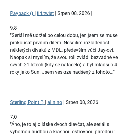
Payback ()
|
jiri.twist
| Srpen 08, 2026 |
9.8
"Seriál mě udržel po celou dobu, jen jsem se musel
prokousat prvním dílem. Nesdílím rozladěnost
některých diváků z MDL, především vůči Jay-ovi.
Naopak si myslím, že svou roli zvládl bezvadně ve
svých 21 letech (kdy se natáčelo) a byl mladší o 4
roky jako Sun. Jsem veskrze nadšený z tohoto..."
Sterling Point ()
|
allnino
| Srpen 08, 2026 |
7.0
"Áno, je to aj o láske dvoch dievčat, ale seriál s
výbornou hudbou a krásnou ostrovnou prírodou."