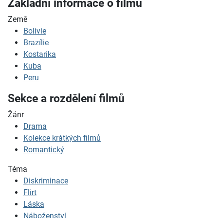
Základní informace o filmu
Země
Bolívie
Brazílie
Kostarika
Kuba
Peru
Sekce a rozdělení filmů
Žánr
Drama
Kolekce krátkých filmů
Romantický
Téma
Diskriminace
Flirt
Láska
Náboženství