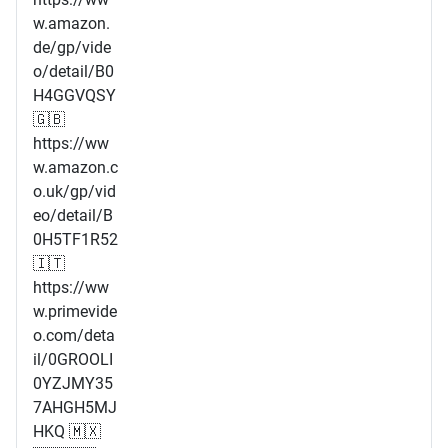
w.amazon.
de/gp/vide
o/detail/B0
H4GGVQSY
🇬🇧
https://ww
w.amazon.c
o.uk/gp/vid
eo/detail/B
0H5TF1R52
🇮🇹
https://ww
w.primevide
o.com/deta
il/0GROOLI
0YZJMY35
7AHGH5MJ
HKQ 🇲🇽