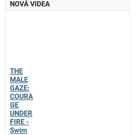
NOVÁ VIDEA
THE
MALE
GAZE:
COURA
GE
UNDER
FIRE -
Swim