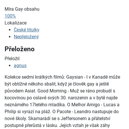
Míra Gay obsahu
100%
Lokalizace
České titulky
Nepřeložený
Přeloženo
Přeložil
agnus
Kolekce sedmi krátkých filmů: Gaysian - I v Kanadě může
být obtížné někoho sbalit, když je člověk gay a ještě
původem Asiat. Good Morning - Muž se ráno probudí s
kocovinou po oslavě svých 30. narozenin a v bytě najde
neznámého 17letého mladíka. O Melhor Amigo - Lucas a
Philip si vyrazí na pláž. O Pacote - Leandro nastupuje do
nové školy. Skamarádí se s Jeffersonem a přátelství
postupně přerůstá v lásku. Jejich vztah je však záhy