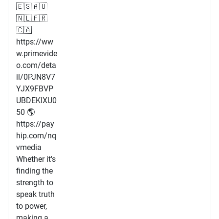
🇪🇸🇦🇺
🇳🇱🇫🇷
🇨🇦
https://ww
w.primevide
o.com/deta
il/0PJN8V7
YJX9FBVP
UBDEKIXU0
50 🌎
https://pay
hip.com/nq
vmedia
Whether it's
finding the
strength to
speak truth
to power,
making a