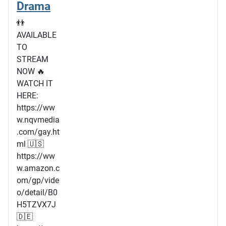
Drama
👬
AVAILABLE
TO
STREAM
NOW 🔥
WATCH IT
HERE:
https://ww
w.nqvmedia
.com/gay.ht
ml 🇺🇸
https://ww
w.amazon.c
om/gp/vide
o/detail/B0
H5TZVX7J
🇩🇪