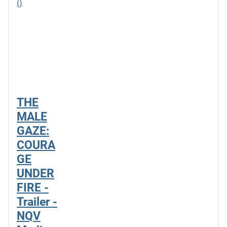
()
THE
MALE
GAZE:
COURA
GE
UNDER
FIRE -
Trailer -
NQV