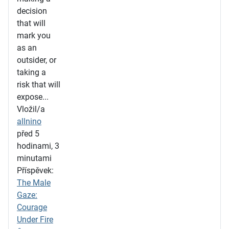
decision
that will
mark you
as an
outsider, or
taking a
risk that will
expose...
Vložil/a
allnino
před 5
hodinami, 3
minutami
Příspěvek:
The Male
Gaze:
Courage
Under Fire