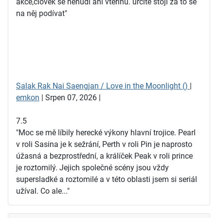
akce,člověk se nenudí ani vteřinu. určitě stojí za to se
na něj podívat"
Salak Rak Nai Saengjan / Love in the Moonlight ()
|
emkon
| Srpen 07, 2026 |
7.5
"Moc se mě líbily herecké výkony hlavní trojice. Pearl
v roli Sasina je k sežrání, Perth v roli Pin je naprosto
úžasná a bezprostřední, a králíček Peak v roli prince
je roztomilý. Jejich společné scény jsou vždy
supersladké a roztomilé a v této oblasti jsem si seriál
užíval. Co ale..."