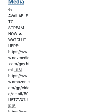
Media
👬
AVAILABLE
TO
STREAM
NOW 🔥
WATCH IT
HERE:
https://ww
w.nqvmedia
.com/gay.ht
ml 🇺🇸
https://ww
w.amazon.c
om/gp/vide
o/detail/B0
H5TZVX7J
🇩🇪
https://ww