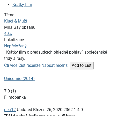
Krátký film
Téma
Kluci & Muži
Míra Gay obsahu
40%
Lokalizace
Nepřeložený
Krátký film o předsudcích ohledně pohlaví, společenské
třídy a rasy.
Čti více
Číst recenze
Napsat recenzi
Add to List
Unicornio (2014)
7.0
(
1
)
Filmobanka
petr12
Updated
Březen 26, 2020
2362
1
4
0