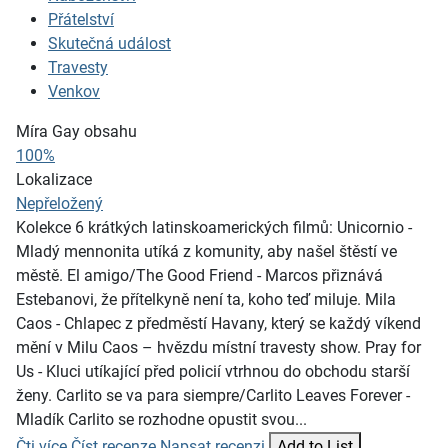
Přátelství
Skutečná událost
Travesty
Venkov
Míra Gay obsahu
100%
Lokalizace
Nepřeložený
Kolekce 6 krátkých latinskoamerických filmů: Unicornio -
Mladý mennonita utíká z komunity, aby našel štěstí ve
městě. El amigo/The Good Friend - Marcos přiznává
Estebanovi, že přítelkyně není ta, koho teď miluje. Mila
Caos - Chlapec z předměstí Havany, který se každý víkend
mění v Milu Caos – hvězdu místní travesty show. Pray for
Us - Kluci utíkající před policií vtrhnou do obchodu starší
ženy. Carlito se va para siempre/Carlito Leaves Forever -
Mladík Carlito se rozhodne opustit svou...
Čti více
Číst recenze
Napsat recenzi
Add to List