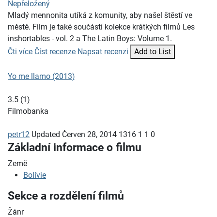
Nepřeložený
Mladý mennonita utíká z komunity, aby našel štěstí ve
městě. Film je také součástí kolekce krátkých filmů Les
inshortables - vol. 2 a The Latin Boys: Volume 1.
Čti více
Číst recenze
Napsat recenzi
Add to List
Yo me llamo (2013)
3.5
(
1
)
Filmobanka
petr12
Updated
Červen 28, 2014
1316
1
1
0
Základní informace o filmu
Země
Bolívie
Sekce a rozdělení filmů
Žánr