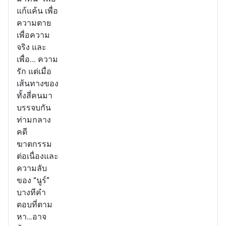
แก้แค้น เพื่อ
ความตาย
เพื่อความ
จริง และ
เพื่อ... ความ
รัก แต่เมื่อ
เส้นทางของ
ทั้งสี่คนมา
บรรจบกัน
ท่ามกลาง
คดี
ฆาตกรรม
ต่อเนื่องและ
ความลับ
ของ “นูร์”
บางทีคำ
ตอบที่ตาม
หา…อาจ