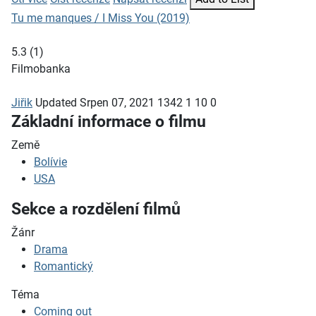
Tu me manques / I Miss You (2019)
5.3
(
1
)
Filmobanka
Jiřik
Updated
Srpen 07, 2021
1342
1
10
0
Základní informace o filmu
Země
Bolívie
USA
Sekce a rozdělení filmů
Žánr
Drama
Romantický
Téma
Coming out