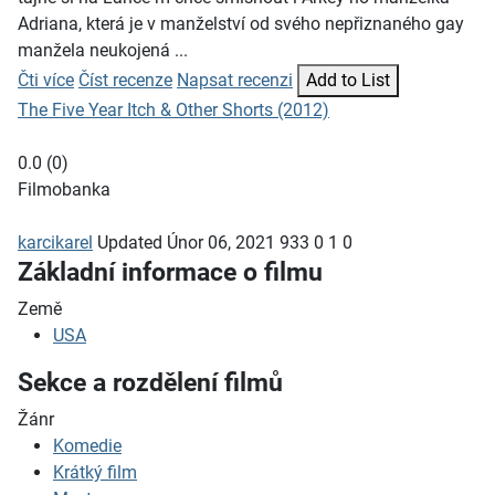
Adriana, která je v manželství od svého nepřiznaného gay
manžela neukojená ...
Čti více
Číst recenze
Napsat recenzi
Add to List
The Five Year Itch & Other Shorts (2012)
0.0
(
0
)
Filmobanka
karcikarel
Updated
Únor 06, 2021
933
0
1
0
Základní informace o filmu
Země
USA
Sekce a rozdělení filmů
Žánr
Komedie
Krátký film