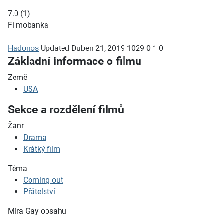
7.0
(
1
)
Filmobanka
Hadonos
Updated
Duben 21, 2019
1029
0
1
0
Základní informace o filmu
Země
USA
Sekce a rozdělení filmů
Žánr
Drama
Krátký film
Téma
Coming out
Přátelství
Míra Gay obsahu