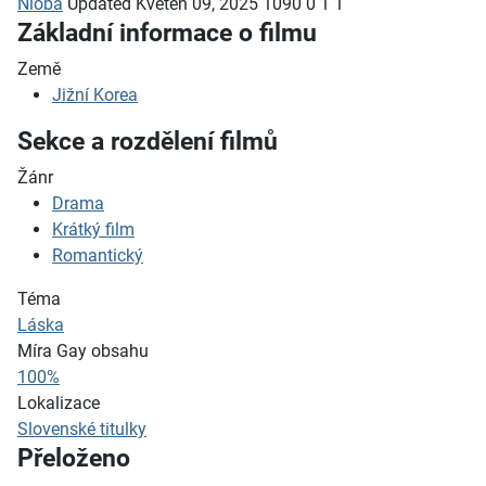
Nioba
Updated
Květen 09, 2025
1090
0
1
1
Základní informace o filmu
Země
Jižní Korea
Sekce a rozdělení filmů
Žánr
Drama
Krátký film
Romantický
Téma
Láska
Míra Gay obsahu
100%
Lokalizace
Slovenské titulky
Přeloženo