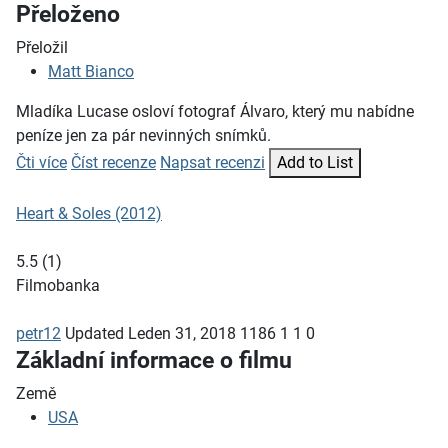
Přeloženo
Přeložil
Matt Bianco
Mladíka Lucase osloví fotograf Álvaro, který mu nabídne
peníze jen za pár nevinných snímků.
Čti více
Číst recenze
Napsat recenzi
Add to List
Heart & Soles (2012)
5.5
(
1
)
Filmobanka
petr12
Updated
Leden 31, 2018
1186
1
1
0
Základní informace o filmu
Země
USA