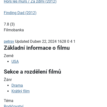
Hors les murs / Za zdmi (2012)
Finding Dad (2012)
7.8
(
3
)
Filmobanka
petrsv
Updated
Duben 22, 2024
1628
0
4
1
Základní informace o filmu
Země
USA
Sekce a rozdělení filmů
Žánr
Drama
Krátký film
Téma
Rodičovství