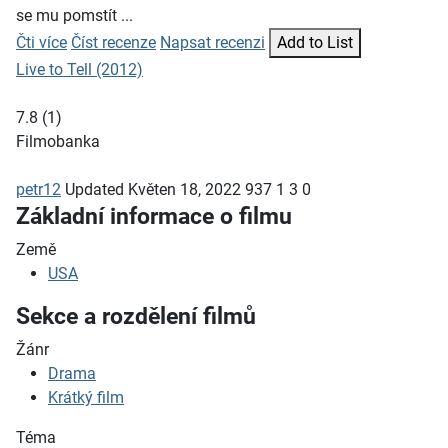
se mu pomstít ...
Čti více
Číst recenze
Napsat recenzi
Add to List
Live to Tell (2012)
7.8
(
1
)
Filmobanka
petr12
Updated
Květen 18, 2022
937
1
3
0
Základní informace o filmu
Země
USA
Sekce a rozdělení filmů
Žánr
Drama
Krátký film
Téma