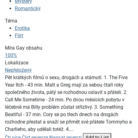
Mystery
Romantický
Téma
Erotika
Flirt
Míra Gay obsahu
100%
Lokalizace
Nepřeložený
Pět krátkých filmů o sexu, drogách a stárnutí. 1. The Five
Year Itch - 43 min. Matt a Greg mají za sebou čtaři roky
společného života, pátý se rozhodnou oslavit s přáteli. 2.
Call Me Sometime - 24 min. Po dvou měsících pobytu v
léčebně má Billy problém zůstat střízlivý. 3. Something
Beatiful - 37 min. Cory se po třech dnech na drogách
rozhodne přestat a snaží se přimět své přátele Tommyho a
Charlieho, aby udělali totéž. 4....
Čti více
Číst recenze
Napsat recenzi
Add to List