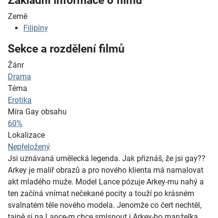
Základní informace o filmu
Země
Filipíny
Sekce a rozdělení filmů
Žánr
Drama
Téma
Erotika
Míra Gay obsahu
60%
Lokalizace
Nepřeložený
Jsi uznávaná umělecká legenda. Jak přiznáš, že jsi gay??
Arkey je malíř obrazů a pro nového klienta má namalovat
akt mladého muže. Model Lance pózuje Arkey-mu nahý a
ten začíná vnímat nečekané pocity a touží po krásném
svalnatém těle nového modela. Jenomže co čert nechtěl,
tajně si na Lance-m chce smlsnout i Arkey-ho manželka