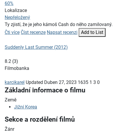
60%
Lokalizace
Nepřeložený
Ty zjistí, že je jeho kámoš Cash do něho zamilovaný.
Čti více
Číst recenze
Napsat recenzi
Add to List
Suddenly Last Summer (2012)
8.2
(
3
)
Filmobanka
karcikarel
Updated
Duben 27, 2023
1635
1
3
0
Základní informace o filmu
Země
Jižní Korea
Sekce a rozdělení filmů
Žánr