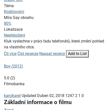
Téma
Rodičovství
Míra Gay obsahu
80%
Lokalizace
Nepřeložený
Kluk vyslechne v práci řadu telefonátů, které změní pohled
na vlastního otce.
Čti více
Číst recenze
Napsat recenzi
Add to List
Boy (2012)
5.0
(
2
)
Filmobanka
karcikarel
Updated
Duben 02, 2018
1247
2
1
0
Základní informace o filmu