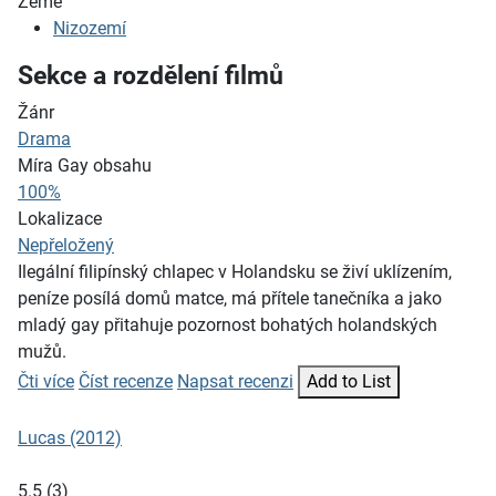
Země
Nizozemí
Sekce a rozdělení filmů
Žánr
Drama
Míra Gay obsahu
100%
Lokalizace
Nepřeložený
Ilegální filipínský chlapec v Holandsku se živí uklízením,
peníze posílá domů matce, má přítele tanečníka a jako
mladý gay přitahuje pozornost bohatých holandských
mužů.
Čti více
Číst recenze
Napsat recenzi
Add to List
Lucas (2012)
5.5
(
3
)