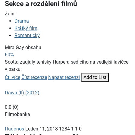
Sekce a rozdělení filmů
Žánr
Drama
Krátký film
Romantický
Míra Gay obsahu
60%
Scotta zaujaly tenisky Harpera sedícího na vedlejší lavičce
v parku.
Čti více
Číst recenze
Napsat recenzi
Add to List
Dawn (II) (2012)
0.0
(
0
)
Filmobanka
Hadonos
Leden 11, 2018
1284
1
1
0