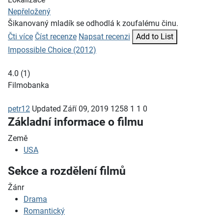
Nepřeložený
Šikanovaný mladík se odhodlá k zoufalému činu.
Čti více
Číst recenze
Napsat recenzi
Add to List
Impossible Choice (2012)
4.0
(
1
)
Filmobanka
petr12
Updated
Září 09, 2019
1258
1
1
0
Základní informace o filmu
Země
USA
Sekce a rozdělení filmů
Žánr
Drama
Romantický