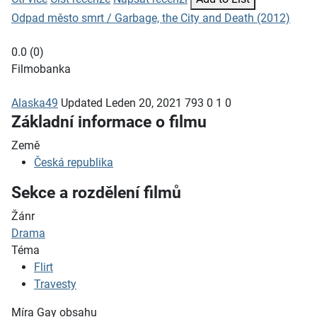
Odpad město smrt / Garbage, the City and Death (2012)
0.0
(
0
)
Filmobanka
Alaska49
Updated
Leden 20, 2021
793
0
1
0
Základní informace o filmu
Země
Česká republika
Sekce a rozdělení filmů
Žánr
Drama
Téma
Flirt
Travesty
Míra Gay obsahu