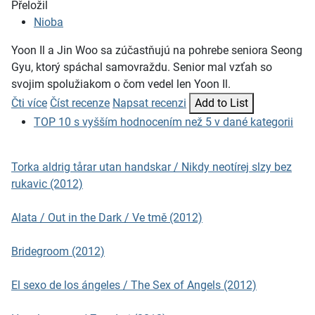
Přeložil
Nioba
Yoon Il a Jin Woo sa zúčastňujú na pohrebe seniora Seong
Gyu, ktorý spáchal samovraždu. Senior mal vzťah so
svojim spolužiakom o čom vedel len Yoon Il.
Čti více
Číst recenze
Napsat recenzi
Add to List
TOP 10 s vyšším hodnocením než 5 v dané kategorii
Torka aldrig tårar utan handskar / Nikdy neotírej slzy bez
rukavic (2012)
Alata / Out in the Dark / Ve tmě (2012)
Bridegroom (2012)
El sexo de los ángeles / The Sex of Angels (2012)