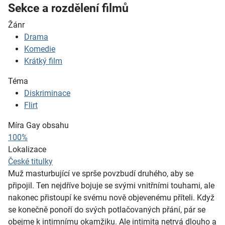
Sekce a rozdělení filmů
Žánr
Drama
Komedie
Krátký film
Téma
Diskriminace
Flirt
Míra Gay obsahu
100%
Lokalizace
České titulky
Muž masturbující ve sprše povzbudí druhého, aby se
připojil. Ten nejdříve bojuje se svými vnitřními touhami, ale
nakonec přistoupí ke svému nově objevenému příteli. Když
se konečně ponoří do svých potlačovaných přání, pár se
obejme k intimnímu okamžiku. Ale intimita netrvá dlouho a