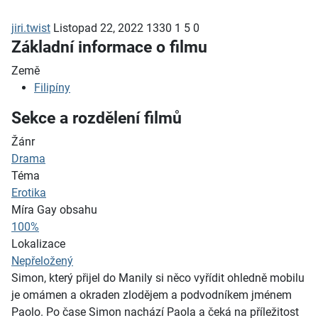
jiri.twist
Listopad 22, 2022
1330
1
5
0
Základní informace o filmu
Země
Filipíny
Sekce a rozdělení filmů
Žánr
Drama
Téma
Erotika
Míra Gay obsahu
100%
Lokalizace
Nepřeložený
Simon, který přijel do Manily si něco vyřídit ohledně mobilu
je omámen a okraden zlodějem a podvodníkem jménem
Paolo. Po čase Simon nachází Paola a čeká na příležitost