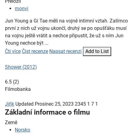
Přeložil
monvi
Jun Young a Gi Tae měli na vojně intimní vztah. Zatímco
první z nich už vojnu ukončl, druhý se po opušťáku musí
na vojnu ještě vrátit a nechce připustit, že už s ním Jun
Young nechce být ...
Čti více
Číst recenze
Napsat recenzi
Add to List
Shower (2012)
6.5
(
2
)
Filmobanka
Jiřik
Updated
Prosinec 25, 2023
2345
1
7
1
Základní informace o filmu
Země
Norsko