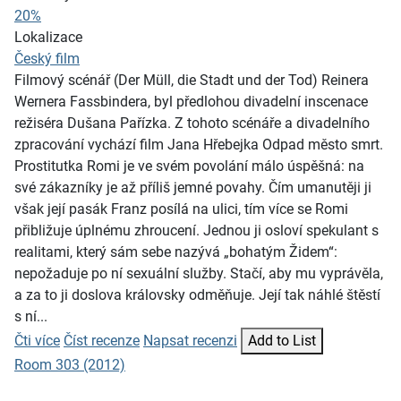
20%
Lokalizace
Český film
Filmový scénář (Der Müll, die Stadt und der Tod) Reinera
Wernera Fassbindera, byl předlohou divadelní inscenace
režiséra Dušana Pařízka. Z tohoto scénáře a divadelního
zpracování vychází film Jana Hřebejka Odpad město smrt.
Prostitutka Romi je ve svém povolání málo úspěšná: na
své zákazníky je až příliš jemné povahy. Čím umanutěji ji
však její pasák Franz posílá na ulici, tím více se Romi
přibližuje úplnému zhroucení. Jednou ji osloví spekulant s
realitami, který sám sebe nazývá „bohatým Židem“:
nepožaduje po ní sexuální služby. Stačí, aby mu vyprávěla,
a za to ji doslova královsky odměňuje. Její tak náhlé štěstí
s ní...
Čti více
Číst recenze
Napsat recenzi
Add to List
Room 303 (2012)