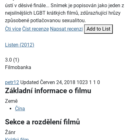
ústí v děsivé finále... Snímek je popisován jako jeden z
nejsilnějších LGBT krátkých filmů, zdůrazňující hrůzy
způsobené potlačovanou sexualitou.
Čti více
Číst recenze
Napsat recenzi
Add to List
Listen (2012)
3.0
(
1
)
Filmobanka
petr12
Updated
Červen 24, 2018
1023
1
1
0
Základní informace o filmu
Země
Čína
Sekce a rozdělení filmů
Žánr
Krátký film