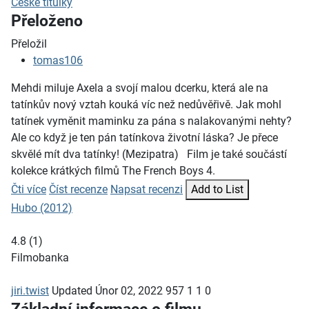
České titulky
Přeloženo
Přeložil
tomas106
Mehdi miluje Axela a svojí malou dcerku, která ale na
tatínkův nový vztah kouká víc než nedůvěřivě. Jak mohl
tatínek vyměnit maminku za pána s nalakovanými nehty?
Ale co když je ten pán tatínkova životní láska? Je přece
skvělé mít dva tatínky! (Mezipatra) Film je také součástí
kolekce krátkých filmů The French Boys 4.
Čti více
Číst recenze
Napsat recenzi
Add to List
Hubo (2012)
4.8
(
1
)
Filmobanka
jiri.twist
Updated
Únor 02, 2022
957
1
1
0