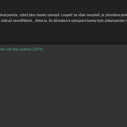
brat peníze, nýbrž jdou banku vyloupit. Loupež se však nevydaří, je přivolána pol
dát až neuvěřitelné... třeba to, že důvodem k vyloupení banky bylo získat peníze na
 aneb 120 dnů sodomy (1975)