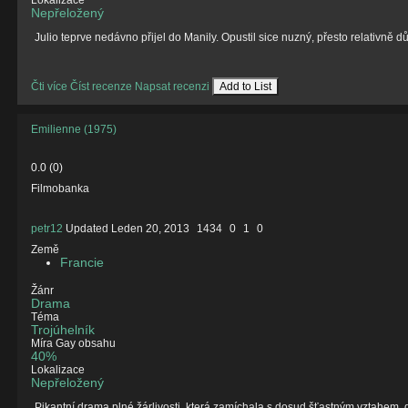
Lokalizace
Nepřeložený
Julio teprve nedávno přijel do Manily. Opustil sice nuzný, přesto relativně dů
Čti více
Číst recenze
Napsat recenzi
Add to List
Emilienne (1975)
0.0
(
0
)
Filmobanka
petr12
Updated
Leden 20, 2013
1434
0
1
0
Země
Francie
Žánr
Drama
Téma
Trojúhelník
Míra Gay obsahu
40%
Lokalizace
Nepřeložený
Pikantní drama plné žárlivosti, která zamíchala s dosud šťastným vztahem, d