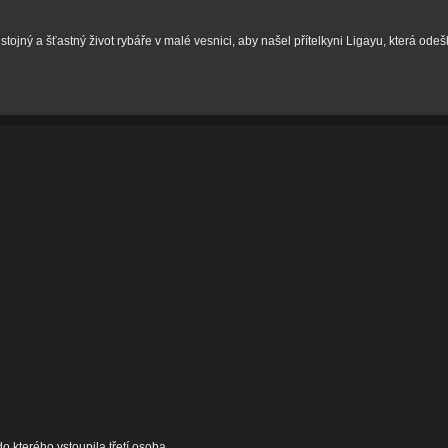
stojný a šťastný život rybáře v malé vesnici, aby našel přítelkyni Ligayu, která odešl
o kterého vstoupila třetí osoba.