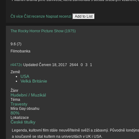
Čti více
Číst recenze
Napsat recenzi
Add to List
The Rocky Horror Picture Show (1975)
9.6
(
7
)
Filmobanka
r4472c
Updated
Červen 18, 2017
2644
0
3
1
Země
USA
Velká Británie
Žánr
Hudební / Muzikál
Téma
Travesty
Míra Gay obsahu
80%
Lokalizace
České titulky
Legenda, kultovní film stále neuvěřitelně svěží a zábavný. Původně londýn
a současně se stal kultem na univerzitách v UK i USA.