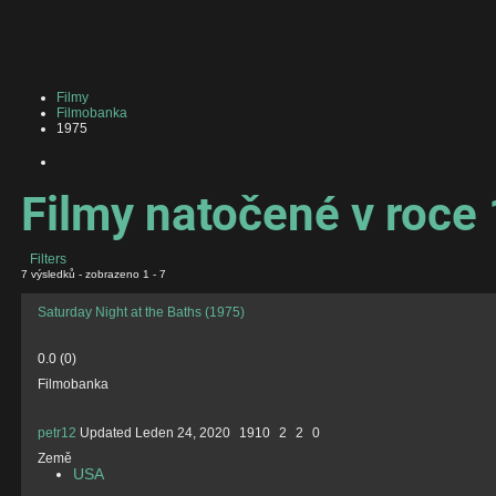
Filmy
Filmobanka
1975
Filmy natočené v roce
Filters
7 výsledků - zobrazeno 1 - 7
Saturday Night at the Baths (1975)
0.0
(
0
)
Filmobanka
petr12
Updated
Leden 24, 2020
1910
2
2
0
Země
USA