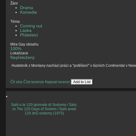
Žánr
Drama
Komedie
Téma
Coming out
Láska
Přátelství
Míra Gay obsahu
100%
Lokalizace
Nepřeložený
Hudebník z Montany nachází práci a "potěšení" v lázních Continental v New
Čti více
Číst recenze
Napsat recenzi
Add to List
Salò o le 120 giornate di Sodoma / Salo,
or The 120 Days of Sodom / Saló aneb
120 dnů sodomy (1975)