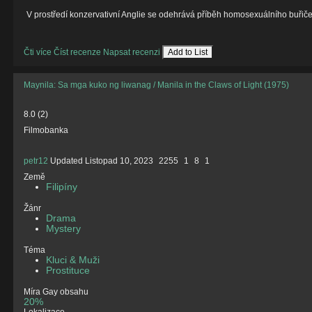
V prostředí konzervativní Anglie se odehrává příběh homosexuálního buřič
Čti více
Číst recenze
Napsat recenzi
Add to List
Maynila: Sa mga kuko ng liwanag / Manila in the Claws of Light (1975)
8.0
(
2
)
Filmobanka
petr12
Updated
Listopad 10, 2023
2255
1
8
1
Země
Filipíny
Žánr
Drama
Mystery
Téma
Kluci & Muži
Prostituce
Míra Gay obsahu
20%