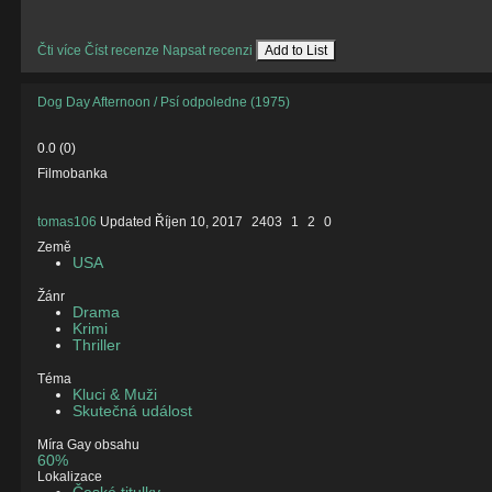
Čti více
Číst recenze
Napsat recenzi
Add to List
Dog Day Afternoon / Psí odpoledne (1975)
0.0
(
0
)
Filmobanka
tomas106
Updated
Říjen 10, 2017
2403
1
2
0
Země
USA
Žánr
Drama
Krimi
Thriller
Téma
Kluci & Muži
Skutečná událost
Míra Gay obsahu
60%
Lokalizace