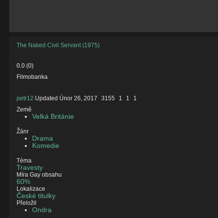
The Naked Civil Servant (1975)
0.0
(
0
)
Filmobanka
petr12
Updated
Únor 26, 2017
3155
1
1
1
Země
Velká Británie
Žánr
Drama
Komedie
Téma
Travesty
Míra Gay obsahu
60%
Lokalizace
České titulky
Přeložil
Ondra