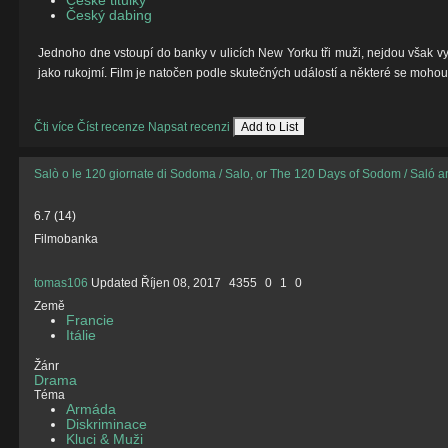
České titulky
Český dabing
Jednoho dne vstoupí do banky v ulicích New Yorku tři muži, nejdou však vy
jako rukojmí. Film je natočen podle skutečných událostí a některé se mohou z
Čti více
Číst recenze
Napsat recenzi
Add to List
Salò o le 120 giornate di Sodoma / Salo, or The 120 Days of Sodom / Saló
6.7
(
14
)
Filmobanka
tomas106
Updated
Říjen 08, 2017
4355
0
1
0
Země
Francie
Itálie
Žánr
Drama
Téma
Armáda
Diskriminace
Kluci & Muži