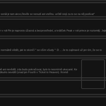
seriál je tam akce,člověk se nenudí ani vteřinu. určitě stojí za to se na něj podívat"
th v roli Pin je naprosto úžasná a bezprostřední, a králíček Peak v roli prince je roztomilý. Je
 normálně vědět, jak to skončí " se vším všudy " :D ... Je to zajímavé už jen tím, že se to
stně ani nevěděl, zda budu pokračovat, bylo to nesmírně ukecané. Ke
 dlouho neviděl (snad jen Fourth v Ticket to Heaven). Kromě