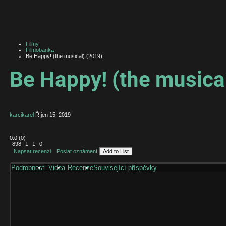
Filmy
Filmobanka
Be Happy! (the musical) (2019)
Be Happy! (the musica
karcikarel
Říjen 15, 2019
0.0
(
0
)
898
1
1
0
Napsat recenzi
Poslat oznámení
Add to List
Podrobnosti
Videa
Recenze
Související příspěvky