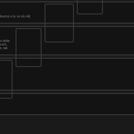
louzne a ty se do něj
o tahle
cení,
e, tak