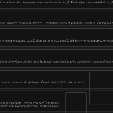
a kde se berou tak převysoká hodnocení tohoto seroše (?) Dodíval jsem se a změnil názor, ale
ř je uhlazený, zpracování televizní. Sympatický herec mi připomněl Chestera Benningtona z 
htivost je napadrť rozbitá, běsní jak fúrie, slzy polyká. Její intriky konce neberou, koho si
 tím, proč je vůbec potřeba takovéto fantasmagorie pořád točit. Vzhledem k hodnocení jinde j
 po tobě i po letech skrytě blázní. Čekáš objetí vřelé? Nediv se, že tě
vším herci samotní. Nevím, zda se v Číně trošku
ástupně" není uvedena jiná země, například jako u