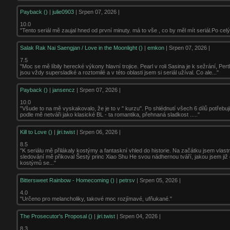
Payback ()
|
julie0903
| Srpen 07, 2026 |
10.0
"Tento seriál mě zaujal hned od první minuty. má to vše , co by měl mít seriál.Po celý 
Salak Rak Nai Saengjan / Love in the Moonlight ()
|
emkon
| Srpen 07, 2026 |
7.5
"Moc se mě líbily herecké výkony hlavní trojice. Pearl v roli Sasina je k sežrání, Per
jsou vždy supersladké a roztomilé a v této oblasti jsem si seriál užíval. Co ale..."
Payback ()
|
jansencz
| Srpen 07, 2026 |
10.0
"Všude to na mě vyskakovalo, že je to v " kurzu". Po shlédnutí všech 6 dílů potřebuji
podle mě netváři jako klasické BL - ta romantika, přehnaná sladkost ....."
Kill to Love ()
|
jiri.twist
| Srpen 06, 2026 |
8.5
"K seriálu mě přilákaly kostýmy a fantaskní vhled do historie. Na začátku jsem vla
sledování mě přikoval Šestý princ Xiao Shu He svou nádhernou tváří, jakou jsem již
kostýmů se..."
Bittersweet Rainbow - Homecoming ()
|
petrsv
| Srpen 05, 2026 |
4.0
"Určeno pro melancholiky, takové moc rozjímavé, ufňukané."
The Prosecutor's Proposal ()
|
jiri.twist
| Srpen 04, 2026 |
8.3