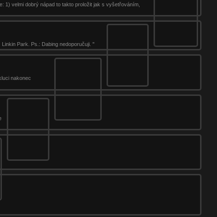
: 1) velmi dobrý nápad to takto proložit jak s vyšetřováním,
Linkin Park. Ps.: Dabing nedoporučuji. "
 kluci nakonec
e