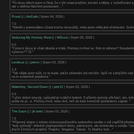
"Po dvou dílech jsem si říkal, že s tím snad praštím, kecání a blbiny z vyšetřování 
tak s oběma hlavními postavami ..."
Proud ()
|
AsiGabi
| Srpen 04, 2026 |
7.0
"Námět s potenciálem zůstal trochu nevyužitý, nebo jsem měla jiná očekávání. Scéná
Seducing My Hockey Rival ()
|
Míšová
| Srpen 03, 2026 |
6.0
"Cesta k lásce je však dlouhá a trnitá. Pomsta zvrhne se. Kdo to odnese? Snoubenky c
vyberou?? 😉 "
Leviticus ()
|
petrsv
| Srpen 03, 2026 |
2.3
"Tak nějak jsem tušil, co to bude, takže zklamání ani necítím. Spíš se zamýšlím nad
na to evidentně poptávka."
Waterboy: Second Down ()
|
petr12
| Srpen 03, 2026 |
5.5
"I přes dobré úmysly, způsobil jsi srdeční bolesti. S přáním pomsty přichází, ten, kdo
pošle do pr...e. Počkej chvíli, nebo dvě, než do tebe konečně (pohledem) zajede. "
The Gaze ()
|
jiri.twist
| Srpen 03, 2026 |
7.5
"Příjemný dojem z tohoto nízkorozpočtového webového seriálu u mě zapříčili přede
"ledy pohnuly" ohledně stejnopohlavní lásky, pátral jsem, ale tentokráte u seriálu "z
jiných čínských projektů Thajsko, Singapur, Taiwan. Ty líbačky byly..."