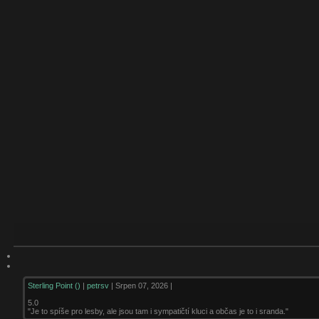
Sterling Point ()
|
petrsv
| Srpen 07, 2026 |
5.0
"Je to spíše pro lesby, ale jsou tam i sympatičtí kluci a občas je to i sranda."