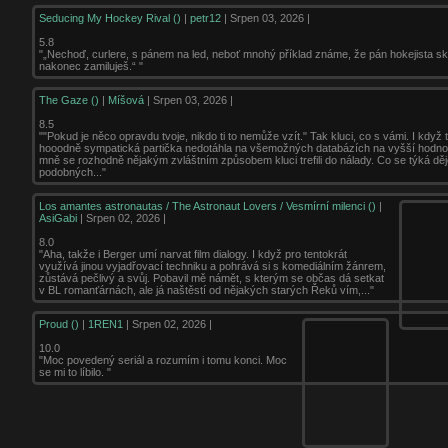
Seducing My Hockey Rival ()
|
petr12
| Srpen 03, 2026 |
5.8
"„Nechoď, curlere, s pánem na led, neboť mnohý příklad známe, že pán hokejista sk
nakonec zamiluješ.“ "
The Gaze ()
|
Míšová
| Srpen 03, 2026 |
8.5
""Pokud je něco opravdu tvoje, nikdo ti to nemůže vzít." Tak kluci, co s vámi. I když t
hooodně sympatická partička nedotáhla na všemožných databázích na vyšší hodno
mně se rozhodně nějakým zvláštním způsobem kluci trefili do nálady. Co se týká děj
podobných..."
Los amantes astronautas / The Astronaut Lovers / Vesmírní milenci ()
|
AsiGabi
| Srpen 02, 2026 |
8.0
"Aha, takže i Berger umí narvat film dialogy. I když pro tentokrát
využívá jinou vyjadřovací techniku a pohrává si s komediálním žánrem,
zůstává pečlivý a svůj. Pobavil mě námět, s kterým se občas dá setkat
v BL romanťárnách, ale já naštěstí od nějakých starých Řeků vím,..."
Proud ()
|
1REN1
| Srpen 02, 2026 |
10.0
"Moc povedený seriál a rozumím i tomu konci. Moc
se mi to líbilo. "