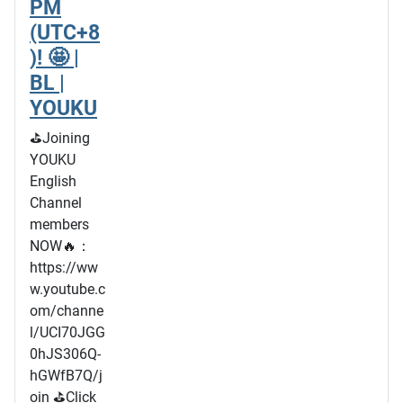
PM
(UTC+8
)! 🤩 |
BL |
YOUKU
⛳Joining
YOUKU
English
Channel
members
NOW🔥：
https://ww
w.youtube.c
om/channe
l/UCI70JGG
0hJS306Q-
hGWfB7Q/j
oin ⛳Click