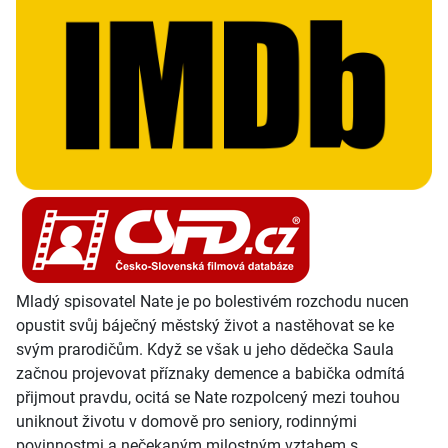
Mladý spisovatel Nate je po bolestivém rozchodu nucen
opustit svůj báječný městský život a nastěhovat se ke
svým prarodičům. Když se však u jeho dědečka Saula
začnou projevovat příznaky demence a babička odmítá
přijmout pravdu, ocitá se Nate rozpolcený mezi touhou
uniknout životu v domově pro seniory, rodinnými
povinnostmi a nečekaným milostným vztahem s