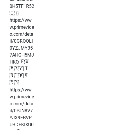
0H5TF1R52
🇮🇹
https://ww
w.primevide
o.com/deta
il/0GROOLI
0YZJMY35
7AHGH5MJ
HKQ 🇲🇽
🇪🇸🇦🇺
🇳🇱🇫🇷
🇨🇦
https://ww
w.primevide
o.com/deta
il/0PJN8V7
YJX9FBVP
UBDEKIXU0