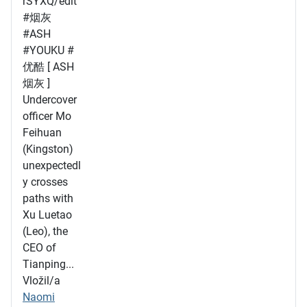
rSYXQ/edit
#烟灰
#ASH
#YOUKU #
优酷 [ ASH
烟灰 ]
Undercover
officer Mo
Feihuan
(Kingston)
unexpectedl
y crosses
paths with
Xu Luetao
(Leo), the
CEO of
Tianping...
Vložil/a
Naomi