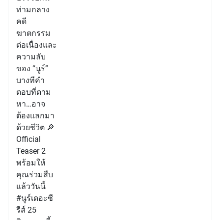
ท่ามกลาง
คดี
ฆาตกรรม
ต่อเนื่องและ
ความลับ
ของ “นูร์”
บางทีคำ
ตอบที่ตาม
หา…อาจ
ต้องแลกมา
ด้วยชีวิต 🔎
Official
Teaser 2
พร้อมให้
คุณร่วมสืบ
แล้ววันนี้
#นูร์เดอะซี
รีส์ 25