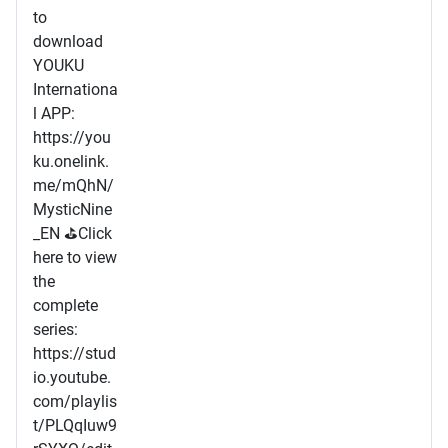
to
download
YOUKU
Internationa
l APP:
https://you
ku.onelink.
me/mQhN/
MysticNine
_EN ⛳Click
here to view
the
complete
series:
https://stud
io.youtube.
com/playlis
t/PLQqIuw9