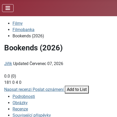
Filmy
Filmobanka
Bookends (2026)
Bookends (2026)
Jiřik
Updated
Červenec 07, 2026
0.0
(
0
)
181
0
4
0
Napsat recenzi
Poslat oznámení
Add to List
Podrobnosti
Obrázky
Recenze
Související příspěvky