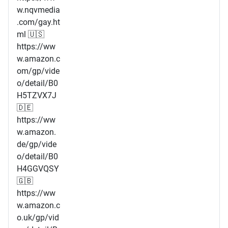
w.nqvmedia
.com/gay.ht
ml 🇺🇸
https://ww
w.amazon.c
om/gp/vide
o/detail/B0
H5TZVX7J
🇩🇪
https://ww
w.amazon.
de/gp/vide
o/detail/B0
H4GGVQSY
🇬🇧
https://ww
w.amazon.c
o.uk/gp/vid