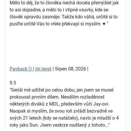
Mělo to děj, že to člověka nechá docela přemýšlet jak
to asi dopadne, a mělo to i vtipné vsuvky, kde se
člověk opravdu zasměje. Takže kdo váhá, určitě si to
pusťte určitě Vás to vřele překvapí si myslím. ♥ "
Payback ()
|
jiri.twist
| Srpen 08, 2026 |
9.5
"Seriál mě udržel po celou dobu, jen jsem se musel
prokousat prvním dílem. Nesdílím rozladěnost
některých diváků z MDL, především vůči Jay-ovi.
Naopak si myslím, že svou roli zvládl bezvadně ve
svých 21 letech (kdy se natáčelo), navíc je mladší o 4
roky jako Sun. Jsem veskrze nadšený z tohoto..."