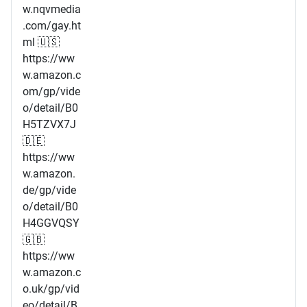
w.nqvmedia
.com/gay.ht
ml 🇺🇸
https://ww
w.amazon.c
om/gp/vide
o/detail/B0
H5TZVX7J
🇩🇪
https://ww
w.amazon.
de/gp/vide
o/detail/B0
H4GGVQSY
🇬🇧
https://ww
w.amazon.c
o.uk/gp/vid
eo/detail/B