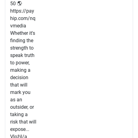
50 🌎
https://pay
hip.com/nq
vmedia
Whether it's
finding the
strength to
speak truth
to power,
making a
decision
that will
mark you
as an
outsider, or
taking a
risk that will
expose...
Vložil/a