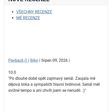
VŠECHNY RECENZE
MÉ RECENZE
Payback ()
|
BAvi
| Srpen 09, 2026 |
10.0
"Po dlouhé době opět zajímavý seriál. Zaujala mě
dějová linka a sympatičtí hlavní hrdinové. Seriál měl
svižné tempo a ani chvíli jsem se nenudil. :)"