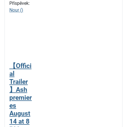
Příspěvek:
Nour ()
【Offici
al
Trailer
】Ash
premier
es
August
14 at 8