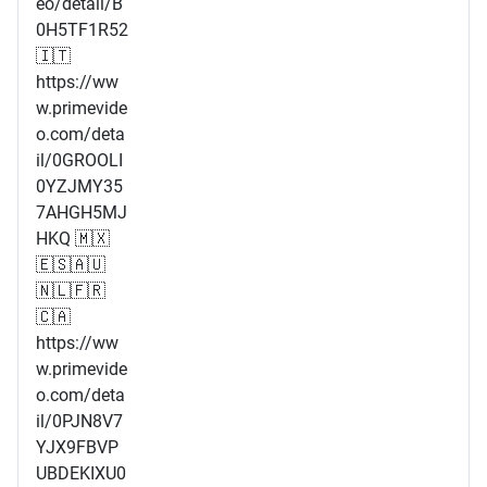
eo/detail/B
0H5TF1R52
🇮🇹
https://ww
w.primevide
o.com/deta
il/0GROOLI
0YZJMY35
7AHGH5MJ
HKQ 🇲🇽
🇪🇸🇦🇺
🇳🇱🇫🇷
🇨🇦
https://ww
w.primevide
o.com/deta
il/0PJN8V7
YJX9FBVP
UBDEKIXU0