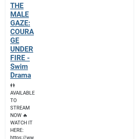
THE
MALE
GAZE:
COURA
GE
UNDER
FIRE -
Swim
Drama
👬
AVAILABLE
TO
STREAM
NOW 🔥
WATCH IT
HERE:
https://ww