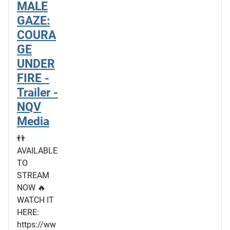
MALE
GAZE:
COURA
GE
UNDER
FIRE -
Trailer -
NQV
Media
👬
AVAILABLE
TO
STREAM
NOW 🔥
WATCH IT
HERE:
https://ww