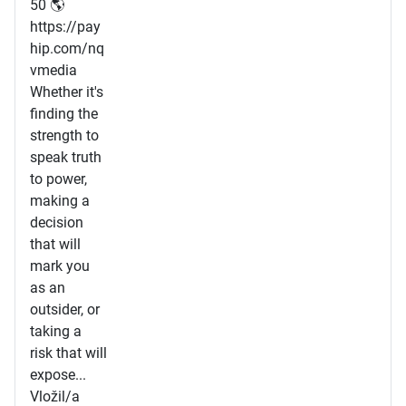
50 🌎
https://pay
hip.com/nq
vmedia
Whether it's
finding the
strength to
speak truth
to power,
making a
decision
that will
mark you
as an
outsider, or
taking a
risk that will
expose...
Vložil/a