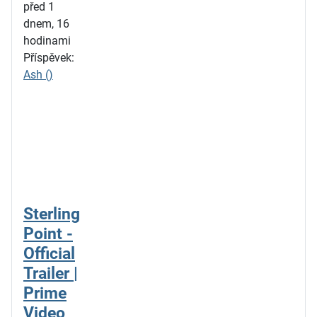
před 1
dnem, 16
hodinami
Příspěvek:
Ash ()
Sterling
Point -
Official
Trailer |
Prime
Video