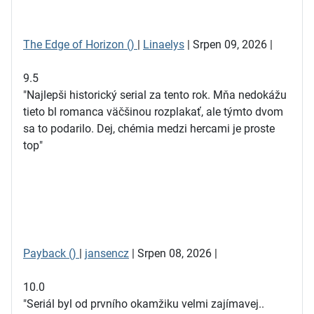
The Edge of Horizon ()
|
Linaelys
| Srpen 09, 2026 |
9.5
"Najlepši historický serial za tento rok. Mňa nedokážu
tieto bl romanca väčšinou rozplakať, ale týmto dvom
sa to podarilo. Dej, chémia medzi hercami je proste
top"
Payback ()
|
jansencz
| Srpen 08, 2026 |
10.0
"Seriál byl od prvního okamžiku velmi zajímavej..