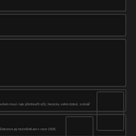
všem musí i tak přimhouřit oči), herecky velmi dobré, scénář
Dokonce jej nezměnili ani v roce 1928,