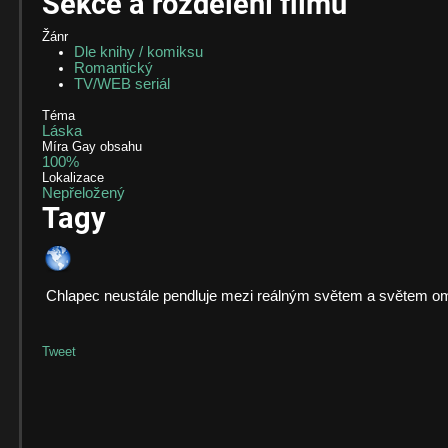
Sekce a rozdělení filmů
Žánr
Dle knihy / komiksu
Romantický
TV/WEB seriál
Téma
Láska
Míra Gay obsahu
100%
Lokalizace
Nepřeložený
Tagy
Chlapec neustále pendluje mezi reálným světem a světem om
Tweet