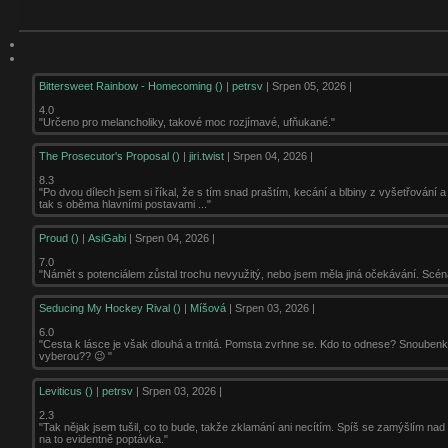
Bittersweet Rainbow - Homecoming ()
|
petrsv
| Srpen 05, 2026 |
4.0
"Určeno pro melancholiky, takové moc rozjímavé, ufňukané."
The Prosecutor's Proposal ()
|
jiri.twist
| Srpen 04, 2026 |
8.3
"Po dvou dílech jsem si říkal, že s tím snad praštím, kecání a blbiny z vyšetřování 
tak s oběma hlavními postavami ..."
Proud ()
|
AsiGabi
| Srpen 04, 2026 |
7.0
"Námět s potenciálem zůstal trochu nevyužitý, nebo jsem měla jiná očekávání. Scéná
Seducing My Hockey Rival ()
|
Míšová
| Srpen 03, 2026 |
6.0
"Cesta k lásce je však dlouhá a trnitá. Pomsta zvrhne se. Kdo to odnese? Snoubenky c
vyberou?? 😉 "
Leviticus ()
|
petrsv
| Srpen 03, 2026 |
2.3
"Tak nějak jsem tušil, co to bude, takže zklamání ani necítím. Spíš se zamýšlím nad
na to evidentně poptávka."