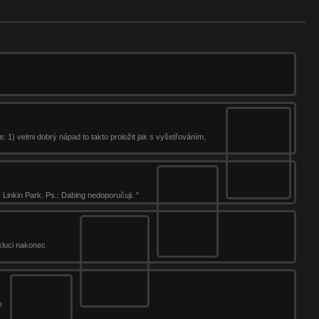
: 1) velmi dobrý nápad to takto proložit jak s vyšetřováním,
Linkin Park. Ps.: Dabing nedoporučuji. "
 kluci nakonec
e