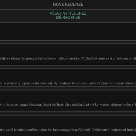
NOVÉ RECENZE
VŠECHNY RECENZE
MÉ RECENZE
a kde se berou tak převysoká hodnocení tohoto seroše (?) Dodíval jsem se a změnil názor, ale
ř je uhlazený, zpracování televizní. Sympatický herec mi připomněl Chestera Benningtona z 
htivost je napadrť rozbitá, běsní jak fúrie, slzy polyká. Její intriky konce neberou, koho si
 tím, proč je vůbec potřeba takovéto fantasmagorie pořád točit. Vzhledem k hodnocení jinde j