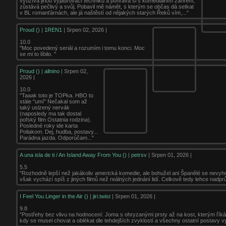
využívá jinou vyjadřovací techniku a pohrává si s komediálním žánrem,
zůstává pečlivý a svůj. Pobavil mě námět, s kterým se občas dá setkat
v BL romanťárnách, ale já naštěstí od nějakých starých Řeků vím,..."
Proud ()
|
1REN1
| Srpen 02, 2026 |
10.0
"Moc povedený seriál a rozumím i tomu konci. Moc
se mi to líbilo. "
Proud ()
|
allnino
| Srpen 02,
2026 |
10.0
"Taaak toto je TOPka. HBO to
stále "umí" Nečakal som až
taký uslzený nervák
(naposledy ma tak dostal
poľský film Ostatnia rodzina).
Posledné roky ide karta
Poliakom. Dej, hudba, postavy...
Parádna jazda. Odporúčam..."
A una isla de ti / An Island Away From You ()
|
petrsv
| Srpen 01, 2026 |
5.5
"Rozhodně lepší než jakákoliv americká komedie, ale bohužel ani Španělé se nevyhn
však vychází spíš z jiných filmů než reálných jednání lidí. Celkově tedy lehce nadpr
I Feel You Linger in the Air ()
|
jiri.twist
| Srpen 01, 2026 |
9.8
"Postřehy bez vlivu na hodnocení: Joma s ohryzanými prsty až na kost, kterým říká
kdy se musel chovat a oblékat dle tehdejších zvyklostí a všechny ostatní postavy vy