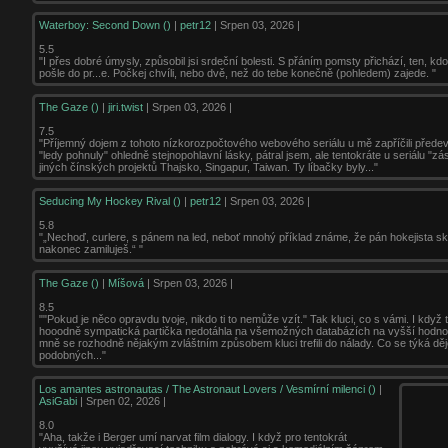
Waterboy: Second Down ()
|
petr12
| Srpen 03, 2026 |
5.5
"I přes dobré úmysly, způsobil jsi srdeční bolesti. S přáním pomsty přichází, ten, kdo
pošle do pr...e. Počkej chvíli, nebo dvě, než do tebe konečně (pohledem) zajede. "
The Gaze ()
|
jiri.twist
| Srpen 03, 2026 |
7.5
"Příjemný dojem z tohoto nízkorozpočtového webového seriálu u mě zapříčili přede
"ledy pohnuly" ohledně stejnopohlavní lásky, pátral jsem, ale tentokráte u seriálu "z
jiných čínských projektů Thajsko, Singapur, Taiwan. Ty líbačky byly..."
Seducing My Hockey Rival ()
|
petr12
| Srpen 03, 2026 |
5.8
"„Nechoď, curlere, s pánem na led, neboť mnohý příklad známe, že pán hokejista sk
nakonec zamiluješ.“ "
The Gaze ()
|
Míšová
| Srpen 03, 2026 |
8.5
""Pokud je něco opravdu tvoje, nikdo ti to nemůže vzít." Tak kluci, co s vámi. I když t
hooodně sympatická partička nedotáhla na všemožných databázích na vyšší hodno
mně se rozhodně nějakým zvláštním způsobem kluci trefili do nálady. Co se týká děj
podobných..."
Los amantes astronautas / The Astronaut Lovers / Vesmírní milenci ()
|
AsiGabi
| Srpen 02, 2026 |
8.0
"Aha, takže i Berger umí narvat film dialogy. I když pro tentokrát