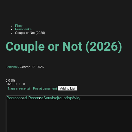
Filmy
Filmobanka
Couple or Not (2026)
Couple or Not (2026)
LeninkaK
Červen 17, 2026
0.0
(
0
)
320
0
1
0
Napsat recenzi
Poslat oznámení
Add to List
Podrobnosti
Recenze
Související příspěvky