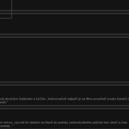
uli obvyklým šablonám a kýčům. Jednoznačně nejlepší je na filmu prostředí (znalci Kanárů o
ůměr."
m mrkve, zprznili tím deklem na hlavě do podoby sedmnáctiletého ptáčete bez obočí a čela. 
padaly..."