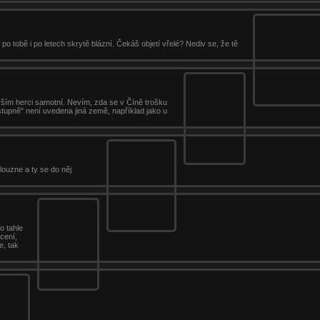
 po tobě i po letech skrytě blázní. Čekáš objetí vřelé? Nediv se, že tě
vším herci samotní. Nevím, zda se v Číně trošku
ástupně" není uvedena jiná země, například jako u
louzne a ty se do něj
o tahle
cení,
e, tak