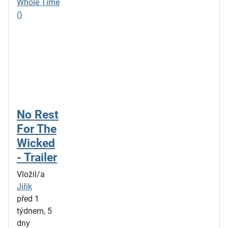
Whole Time
()
No Rest
For The
Wicked
- Trailer
Vložil/a
Jiřik
před 1
týdnem, 5
dny