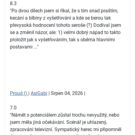
8.3
"Po dvou dílech jsem si říkal, že s tím snad praštím,
kecání a blbiny z vyšetřování a kde se berou tak
převysoká hodnocení tohoto seroše (?) Dodíval jsem
se a změnil názor, ale: 1) velmi dobrý nápad to takto
proložit jak s vyšetřováním, tak s oběma hlavními
postavami ..."
Proud ()
|
AsiGabi
| Srpen 04, 2026 |
7.0
"Námět s potenciálem zůstal trochu nevyužitý, nebo
jsem měla jiná očekávání. Scénář je uhlazený,
zpracování televizní. Sympatický herec mi připomněl