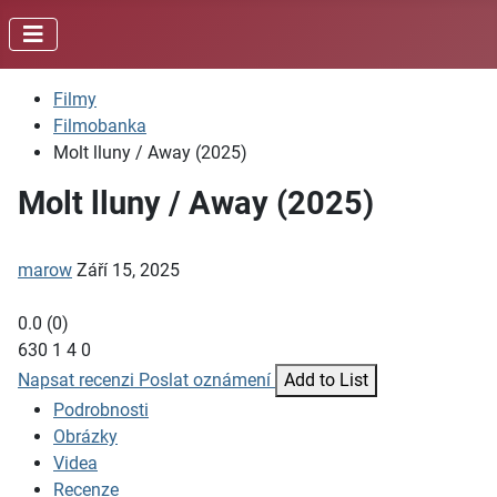
Filmy
Filmobanka
Molt lluny / Away (2025)
Molt lluny / Away (2025)
marow
Září 15, 2025
0.0
(
0
)
630
1
4
0
Napsat recenzi
Poslat oznámení
Add to List
Podrobnosti
Obrázky
Videa
Recenze