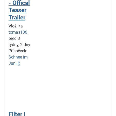
- Offical
Teaser
Trailer
Vložil/a
tomas106
před 3
týdny, 2 dny
Příspěvek:
Schnee im
Juni ()
Filter |