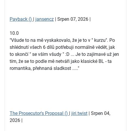
Payback ()
|
jansencz
| Srpen 07, 2026 |
10.0
"Všude to na mě vyskakovalo, že je to v " kurzu". Po
shlédnutí všech 6 dílů potřebuji normálně vědět, jak
to skončí " se vším všudy " :D ... Je to zajímavé už jen
tím, že se to podle mě netváři jako klasické BL - ta
romantika, přehnaná sladkost ....."
The Prosecutor's Proposal ()
|
jiri.twist
| Srpen 04,
2026 |