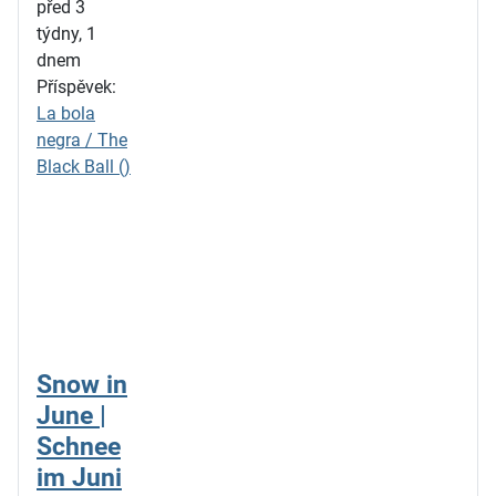
před 3
týdny, 1
dnem
Příspěvek:
La bola
negra / The
Black Ball ()
Snow in
June |
Schnee
im Juni