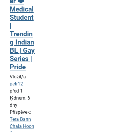
er ❤️
Medical
Student
|
Trendin
g Indian
BL | Gay
Series |
Pride
Vložil/a
petr12
před 1
týdnem, 6
dny
Příspěvek:
Tera Bann
Chala Hoon