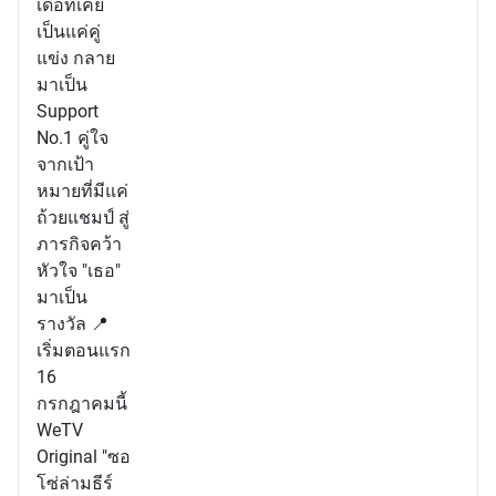
เด๋อที่เคย
เป็นแค่คู่
แข่ง กลาย
มาเป็น
Support
No.1 คู่ใจ
จากเป้า
หมายที่มีแค่
ถ้วยแชมป์ สู่
ภารกิจคว้า
หัวใจ "เธอ"
มาเป็น
รางวัล 📍
เริ่มตอนแรก
16
กรกฎาคมนี้
WeTV
Original "ซอ
โซ่ล่ามธีร์