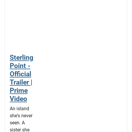
Sterling
Point -
Official
Trailer |
Prime
Video
An island
she's never
seen. A
sister she