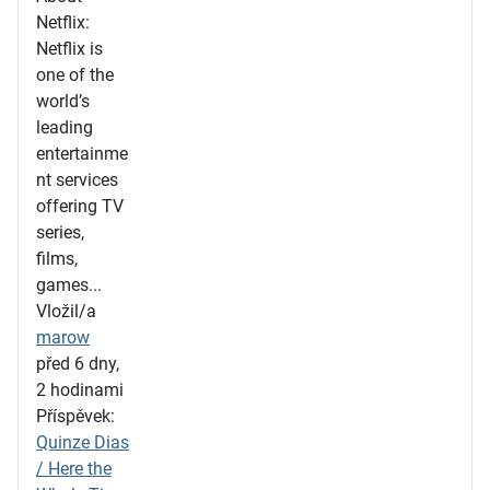
Netflix:
Netflix is
one of the
world’s
leading
entertainme
nt services
offering TV
series,
films,
games...
Vložil/a
marow
před 6 dny,
2 hodinami
Příspěvek:
Quinze Dias
/ Here the