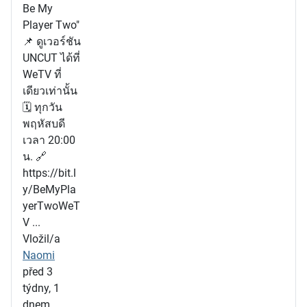
Be My
Player Two"
📌 ดูเวอร์ชัน
UNCUT ได้ที่
WeTV ที่
เดียวเท่านั้น
🗓️ ทุกวัน
พฤหัสบดี
เวลา 20:00
น. 🔗
https://bit.l
y/BeMyPla
yerTwoWeT
V ...
Vložil/a
Naomi
před 3
týdny, 1
dnem