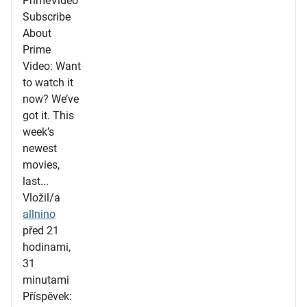
PrimeVideo
Subscribe
About
Prime
Video: Want
to watch it
now? We’ve
got it. This
week’s
newest
movies,
last...
Vložil/a
allnino
před 21
hodinami,
31
minutami
Příspěvek: