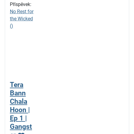
Příspěvek:
No Rest for
the Wicked
()
Tera
Bann
Chala
Hoon |
Ep 1 |
Gangst