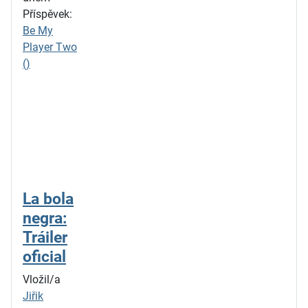
Příspěvek:
Be My
Player Two
()
La bola
negra:
Tráiler
oficial
Vložil/a
Jiřik