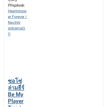
Příspěvek:
Heartstopp
er Forever /
Navždy
srdcerváči
()
ซอโซ่
ล่ามธีร์
Be My
Player