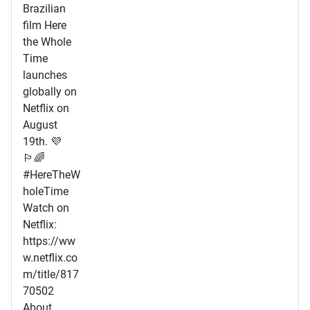
Brazilian
film Here
the Whole
Time
launches
globally on
Netflix on
August
19th. 💜
🏳️‍🌈
#HereTheW
holeTime
Watch on
Netflix:
https://ww
w.netflix.co
m/title/817
70502
About