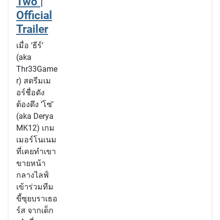
Two |
Official
Trailer
เมื่อ ‘ธีร์’
(aka
Thr33Game
r) สตรีมเม
อร์ชื่อดัง
ต้องดึง ‘โซ่’
(aka Derya
MK12) เกม
เมอร์โนเนม
ที่เคยทำเขา
ขายหน้า
กลางไลฟ์
เข้าร่วมทีม
ขี้ซุยบราเธอ
ร์ส จากเด็ก