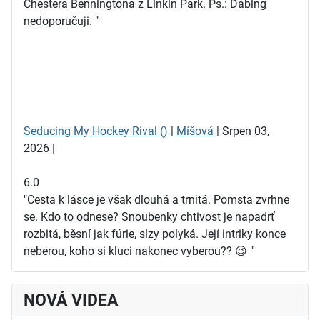
Chestera Benningtona z Linkin Park. Ps.: Dabing
nedoporučuji. "
Seducing My Hockey Rival ()
|
Míšová
| Srpen 03,
2026 |
6.0
"Cesta k lásce je však dlouhá a trnitá. Pomsta zvrhne
se. Kdo to odnese? Snoubenky chtivost je napadrť
rozbitá, běsní jak fúrie, slzy polyká. Její intriky konce
neberou, koho si kluci nakonec vyberou?? 😉 "
NOVÁ VIDEA