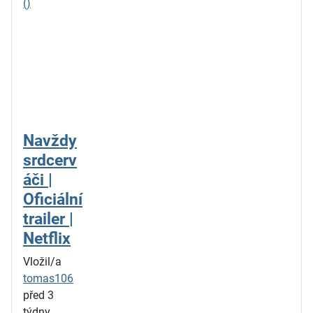
()
Navždy
srdcerv
áči |
Oficiální
trailer |
Netflix
Vložil/a
tomas106
před 3
týdny