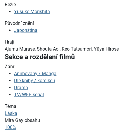
Režie
Yusuke Morishita
Původní znění
Japonština
Hrají
Ajumu Murase, Shouta Aoi, Reo Tatsumori, Yûya Hirose
Sekce a rozdělení filmů
Žánr
Animovaný / Manga
Dle knihy / komiksu
Drama
TV/WEB seriál
Téma
Láska
Míra Gay obsahu
100%