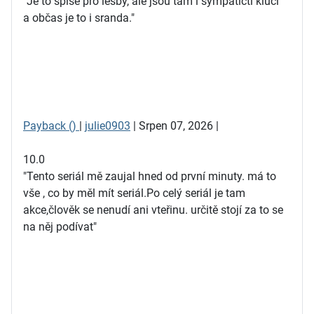
"Je to spíše pro lesby, ale jsou tam i sympatičtí kluci
a občas je to i sranda."
Payback ()
|
julie0903
| Srpen 07, 2026 |
10.0
"Tento seriál mě zaujal hned od první minuty. má to
vše , co by měl mít seriál.Po celý seriál je tam
akce,člověk se nenudí ani vteřinu. určitě stojí za to se
na něj podívat"