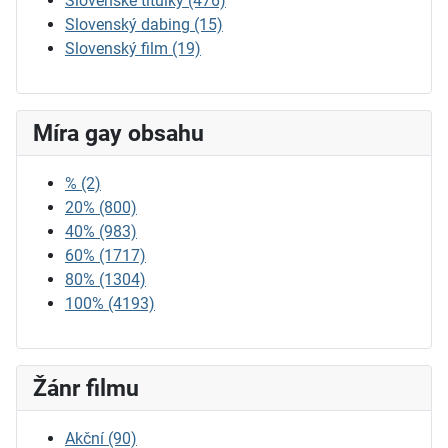
Slovenské titulky
(476)
Slovenský dabing
(15)
Slovenský film
(19)
Míra gay obsahu
%
(2)
20%
(800)
40%
(983)
60%
(1717)
80%
(1304)
100%
(4193)
Žánr filmu
Akční
(90)