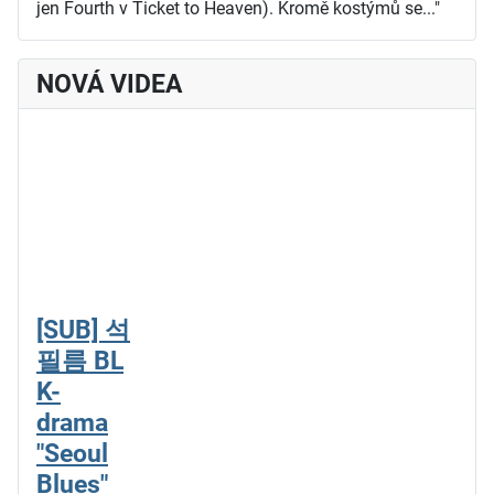
jen Fourth v Ticket to Heaven). Kromě kostýmů se..."
NOVÁ VIDEA
[SUB] 석
필름 BL
K-
drama
"Seoul
Blues"