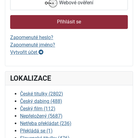
Webové ověření
Přihlásit se
Zapomenuté heslo?
Zapomenuté jméno?
Vytvořit účet
LOKALIZACE
České titulky
(2802)
Český dabing
(488)
Český film
(112)
Nepřeložený
(5687)
Netřeba překládat
(236)
Překládá se
(1)