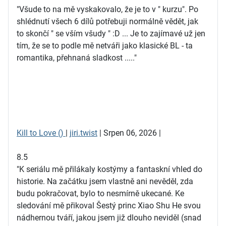
"Všude to na mě vyskakovalo, že je to v " kurzu". Po
shlédnutí všech 6 dílů potřebuji normálně vědět, jak
to skončí " se vším všudy " :D ... Je to zajímavé už jen
tím, že se to podle mě netváři jako klasické BL - ta
romantika, přehnaná sladkost ....."
Kill to Love ()
|
jiri.twist
| Srpen 06, 2026 |
8.5
"K seriálu mě přilákaly kostýmy a fantaskní vhled do
historie. Na začátku jsem vlastně ani nevěděl, zda
budu pokračovat, bylo to nesmírně ukecané. Ke
sledování mě přikoval Šestý princ Xiao Shu He svou
nádhernou tváří, jakou jsem již dlouho neviděl (snad