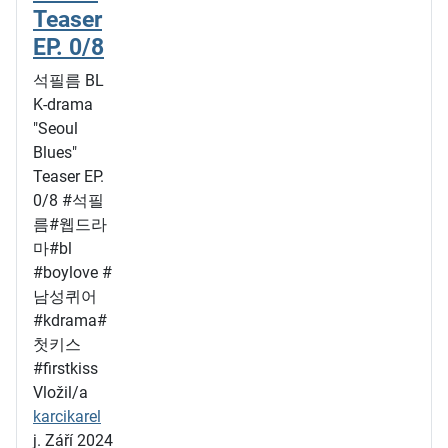
Teaser
EP. 0/8
석필름 BL
K-drama
"Seoul
Blues"
Teaser EP.
0/8 #석필
름#웹드라
마#bl
#boylove #
남성퀴어
#kdrama#
첫키스
#firstkiss
Vložil/a
karcikarel
j. Září 2024