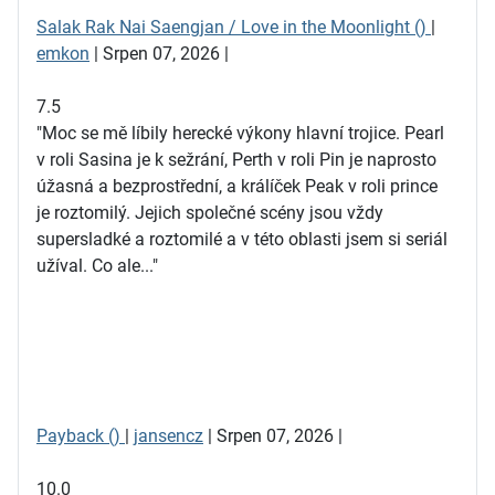
Salak Rak Nai Saengjan / Love in the Moonlight ()
|
emkon
| Srpen 07, 2026 |
7.5
"Moc se mě líbily herecké výkony hlavní trojice. Pearl
v roli Sasina je k sežrání, Perth v roli Pin je naprosto
úžasná a bezprostřední, a králíček Peak v roli prince
je roztomilý. Jejich společné scény jsou vždy
supersladké a roztomilé a v této oblasti jsem si seriál
užíval. Co ale..."
Payback ()
|
jansencz
| Srpen 07, 2026 |
10.0