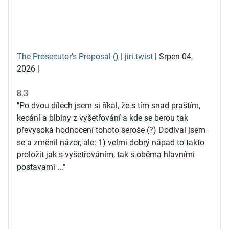
The Prosecutor's Proposal ()
|
jiri.twist
| Srpen 04,
2026 |
8.3
"Po dvou dílech jsem si říkal, že s tím snad praštím,
kecání a blbiny z vyšetřování a kde se berou tak
převysoká hodnocení tohoto seroše (?) Dodíval jsem
se a změnil názor, ale: 1) velmi dobrý nápad to takto
proložit jak s vyšetřováním, tak s oběma hlavními
postavami ..."