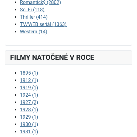
Romantický
(2802)
Sci-Fi
(118)
Thriller
(414)
TV/WEB seriál
(1363)
Western
(14)
FILMY NATOČENÉ V ROCE
1895
(1)
1912
(1)
1919
(1)
1924
(1)
1927
(2)
1928
(1)
1929
(1)
1930
(1)
1931
(1)