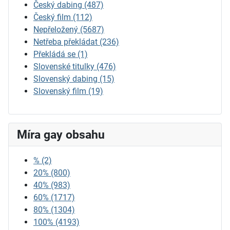
Český dabing
(487)
Český film
(112)
Nepřeložený
(5687)
Netřeba překládat
(236)
Překládá se
(1)
Slovenské titulky
(476)
Slovenský dabing
(15)
Slovenský film
(19)
Míra gay obsahu
%
(2)
20%
(800)
40%
(983)
60%
(1717)
80%
(1304)
100%
(4193)