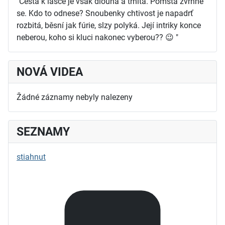
"Cesta k lásce je však dlouhá a trnitá. Pomsta zvrhne
se. Kdo to odnese? Snoubenky chtivost je napadrť
rozbitá, běsní jak fúrie, slzy polyká. Její intriky konce
neberou, koho si kluci nakonec vyberou?? 😉 "
NOVÁ VIDEA
Žádné záznamy nebyly nalezeny
SEZNAMY
stiahnut