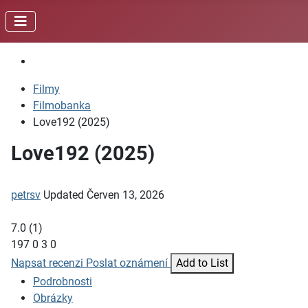
Filmy
Filmobanka
Love192 (2025)
Love192 (2025)
petrsv
Updated
Červen 13, 2026
7.0
(
1
)
197
0
3
0
Napsat recenzi
Poslat oznámení
Add to List
Podrobnosti
Obrázky