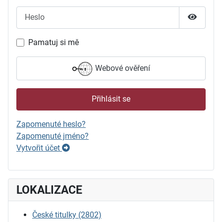
Heslo
Zobrazit
Pamatuj si mě
Webové ověření
Přihlásit se
Zapomenuté heslo?
Zapomenuté jméno?
Vytvořit účet
LOKALIZACE
České titulky
(2802)