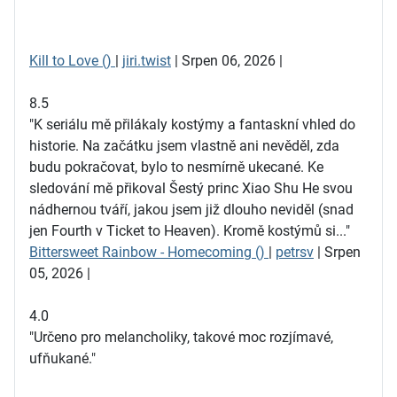
Kill to Love ()
|
jiri.twist
| Srpen 06, 2026 |
8.5
"K seriálu mě přilákaly kostýmy a fantaskní vhled do
historie. Na začátku jsem vlastně ani nevěděl, zda
budu pokračovat, bylo to nesmírně ukecané. Ke
sledování mě přikoval Šestý princ Xiao Shu He svou
nádhernou tváří, jakou jsem již dlouho neviděl (snad
jen Fourth v Ticket to Heaven). Kromě kostýmů si..."
Bittersweet Rainbow - Homecoming ()
|
petrsv
| Srpen
05, 2026 |
4.0
"Určeno pro melancholiky, takové moc rozjímavé,
ufňukané."