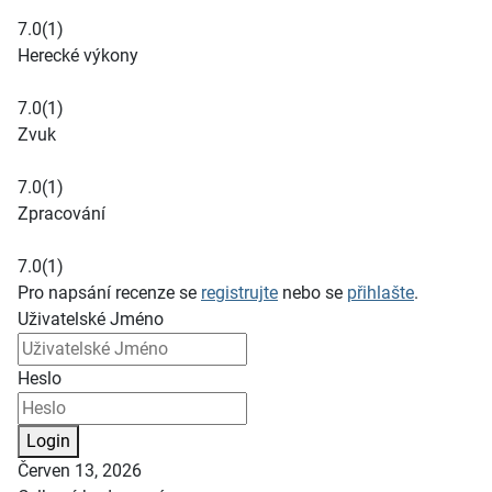
7.0
(1)
Herecké výkony
7.0
(1)
Zvuk
7.0
(1)
Zpracování
7.0
(1)
Pro napsání recenze se
registrujte
nebo se
přihlašte
.
Uživatelské Jméno
Heslo
Login
Červen 13, 2026