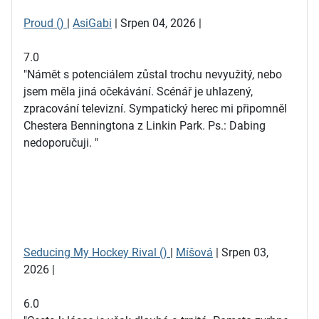
Proud ()
|
AsiGabi
| Srpen 04, 2026 |
7.0
"Námět s potenciálem zůstal trochu nevyužitý, nebo
jsem měla jiná očekávání. Scénář je uhlazený,
zpracování televizní. Sympatický herec mi připomněl
Chestera Benningtona z Linkin Park. Ps.: Dabing
nedoporučuji. "
Seducing My Hockey Rival ()
|
Míšová
| Srpen 03,
2026 |
6.0