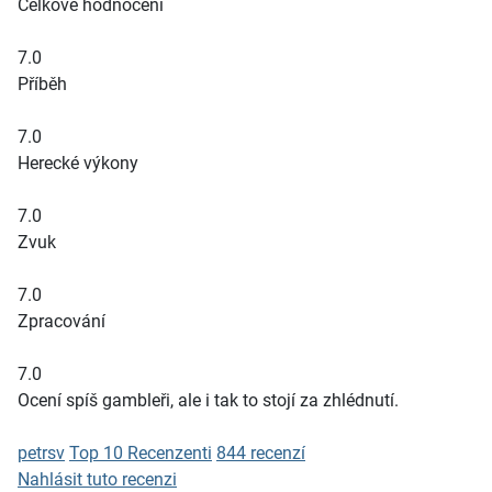
Celkové hodnocení
7.0
Příběh
7.0
Herecké výkony
7.0
Zvuk
7.0
Zpracování
7.0
Ocení spíš gambleři, ale i tak to stojí za zhlédnutí.
petrsv
Top 10 Recenzenti
844 recenzí
Nahlásit tuto recenzi