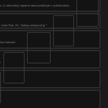
: 1) velmi dobrý nápad to takto proložit jak s vyšetřováním,
Linkin Park. Ps.: Dabing nedoporučuji. "
 kluci nakonec
e