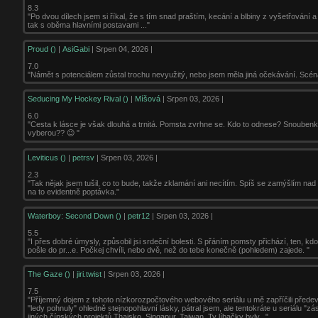
8.3
"Po dvou dílech jsem si říkal, že s tím snad praštím, kecání a blbiny z vyšetřování 
tak s oběma hlavními postavami ..."
Proud ()
|
AsiGabi
| Srpen 04, 2026 |
7.0
"Námět s potenciálem zůstal trochu nevyužitý, nebo jsem měla jiná očekávání. Scéná
Seducing My Hockey Rival ()
|
Míšová
| Srpen 03, 2026 |
6.0
"Cesta k lásce je však dlouhá a trnitá. Pomsta zvrhne se. Kdo to odnese? Snoubenky c
vyberou?? 😉 "
Leviticus ()
|
petrsv
| Srpen 03, 2026 |
2.3
"Tak nějak jsem tušil, co to bude, takže zklamání ani necítím. Spíš se zamýšlím nad
na to evidentně poptávka."
Waterboy: Second Down ()
|
petr12
| Srpen 03, 2026 |
5.5
"I přes dobré úmysly, způsobil jsi srdeční bolesti. S přáním pomsty přichází, ten, kdo
pošle do pr...e. Počkej chvíli, nebo dvě, než do tebe konečně (pohledem) zajede. "
The Gaze ()
|
jiri.twist
| Srpen 03, 2026 |
7.5
"Příjemný dojem z tohoto nízkorozpočtového webového seriálu u mě zapříčili přede
"ledy pohnuly" ohledně stejnopohlavní lásky, pátral jsem, ale tentokráte u seriálu "z
jiných čínských projektů Thajsko, Singapur, Taiwan. Ty líbačky byly..."