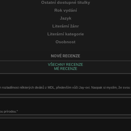
Ostatní dostupné titulky
Rok vydání
Jazyk
Literární žánr
Literární kategorie
Osobnost
NOVÉ RECENZE
VŠECHNY RECENZE
MÉ RECENZE
m rozladěnost některých diváků z MDL, především vůči Jay-ovi. Naopak si myslím, že svou r
ou prírodou."