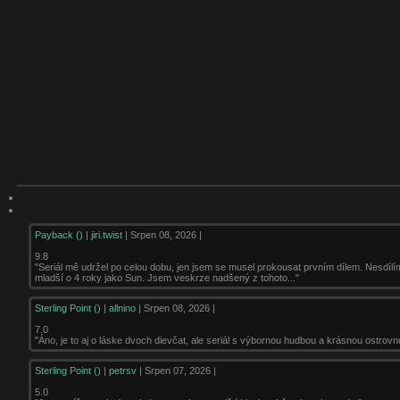
Payback ()
|
jiri.twist
| Srpen 08, 2026 |
9.8
"Seriál mě udržel po celou dobu, jen jsem se musel prokousat prvním dílem. Nesdílí
mladší o 4 roky jako Sun. Jsem veskrze nadšený z tohoto..."
Sterling Point ()
|
allnino
| Srpen 08, 2026 |
7.0
"Áno, je to aj o láske dvoch dievčat, ale seriál s výbornou hudbou a krásnou ostrovn
Sterling Point ()
|
petrsv
| Srpen 07, 2026 |
5.0