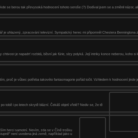
a kde se berou tak převysoká hodnocení tohoto seroše (?) Dodíval jsem se a změnil názor, ale
ř je uhlazený, zpracování televizní. Sympatický herec mi připomněl Chestera Benningtona z 
htivost je napadrť rozbitá, běsní jak fúrie, slzy polyká. Její intriky konce neberou, koho si
 tím, proč je vůbec potřeba takovéto fantasmagorie pořád točit. Vzhledem k hodnocení jinde j
 po tobě i po letech skrytě blázní. Čekáš objetí vřelé? Nediv se, že tě
vším herci samotní. Nevím, zda se v Číně trošku
ástupně" není uvedena jiná země, například jako u