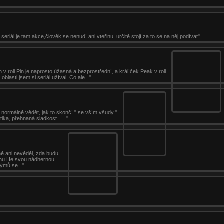
seriál je tam akce,člověk se nenudí ani vteřinu. určitě stojí za to se na něj podívat"
h v roli Pin je naprosto úžasná a bezprostřední, a králíček Peak v roli
blasti jsem si seriál užíval. Co ale..."
i normálně vědět, jak to skončí " se vším všudy "
tika, přehnaná sladkost ....."
tně ani nevěděl, zda budu
 Shu He svou nádhernou
týmů se..."