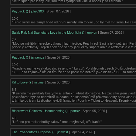
"Je to spíše pro lesby, ale jsou tam i sympatičtí kluci a občas je to i sranda."
Payback ()
|
julie0903
| Srpen 07, 2026 |
10.0
"Tento seriál mě zaujal hned od první minuty. má to vše , co by měl mít seriál.Po celý 
Salak Rak Nai Saengjan / Love in the Moonlight ()
|
emkon
| Srpen 07, 2026 |
7.5
"Moc se mě líbily herecké výkony hlavní trojice. Pearl v roli Sasina je k sežrání, Pert
prince je roztomilý. Jejich společné scény jsou vždy supersladké a roztomilé a v této o
Payback ()
|
jansencz
| Srpen 07, 2026 |
10.0
"Všude to na mě vyskakovalo, že je to v " kurzu". Po shlédnutí všech 6 dílů potřebuj
:D ... Je to zajímavé už jen tím, že se to podle mě netváři jako klasické BL - ta roman
Kill to Love ()
|
jiri.twist
| Srpen 06, 2026 |
8.5
"K seriálu mě přilákaly kostýmy a fantaskní vhled do historie. Na začátku jsem vlas
pokračovat, bylo to nesmírně ukecané. Ke sledování mě přikoval Šestý princ Xiao
tváří, jakou jsem již dlouho neviděl (snad jen Fourth v Ticket to Heaven). Kromě kos
Bittersweet Rainbow - Homecoming ()
|
petrsv
| Srpen 05, 2026 |
4.0
"Určeno pro melancholiky, takové moc rozjímavé, ufňukané."
The Prosecutor's Proposal ()
|
jiri.twist
| Srpen 04, 2026 |