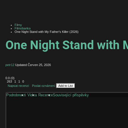
Filmy
Filmobanka
One Night Stand with My Father's Killer (2026)
One Night Stand with M
petr12
Updated
Červen 25, 2026
0.0
(
0
)
263
1
1
0
Napsat recenzi
Poslat oznámení
Add to List
Podrobnosti
Videa
Recenze
Související příspěvky