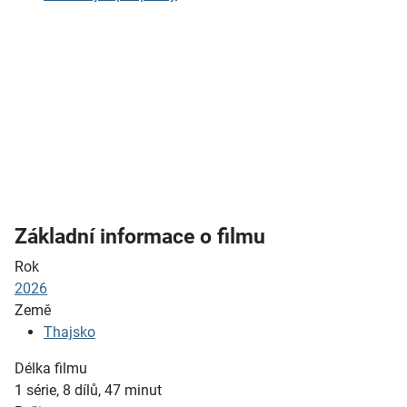
Základní informace o filmu
Rok
2026
Země
Thajsko
Délka filmu
1 série, 8 dílů, 47
minut