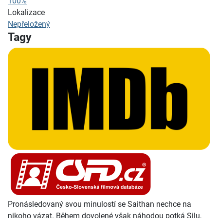
100%
Lokalizace
Nepřeložený
Tagy
Pronásledovaný svou minulostí se Saithan nechce na
nikoho vázat. Během dovolené však náhodou potká Silu,