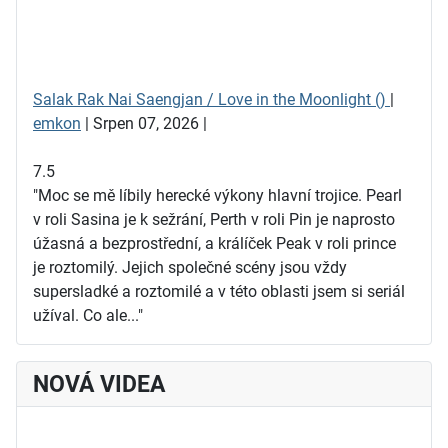
Salak Rak Nai Saengjan / Love in the Moonlight ()
|
emkon
| Srpen 07, 2026 |
7.5
"Moc se mě líbily herecké výkony hlavní trojice. Pearl
v roli Sasina je k sežrání, Perth v roli Pin je naprosto
úžasná a bezprostřední, a králíček Peak v roli prince
je roztomilý. Jejich společné scény jsou vždy
supersladké a roztomilé a v této oblasti jsem si seriál
užíval. Co ale..."
NOVÁ VIDEA