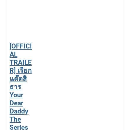
[OFFICI
AL
TRAILE
R] เรียก
แด๊ดสิ
ธาร
Your
Dear
Daddy
The
Series