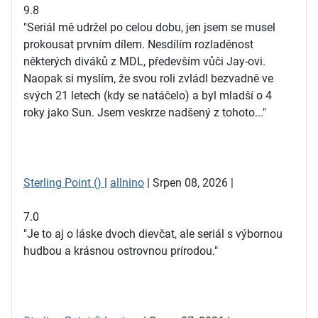
9.8
"Seriál mě udržel po celou dobu, jen jsem se musel
prokousat prvním dílem. Nesdílím rozladěnost
některých diváků z MDL, především vůči Jay-ovi.
Naopak si myslím, že svou roli zvládl bezvadně ve
svých 21 letech (kdy se natáčelo) a byl mladší o 4
roky jako Sun. Jsem veskrze nadšený z tohoto..."
Sterling Point ()
|
allnino
| Srpen 08, 2026 |
7.0
"Je to aj o láske dvoch dievčat, ale seriál s výbornou
hudbou a krásnou ostrovnou prírodou."