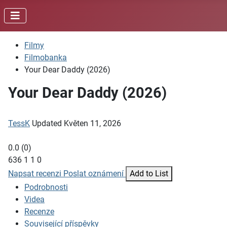
Filmy
Filmobanka
Your Dear Daddy (2026)
Your Dear Daddy (2026)
TessK
Updated
Květen 11, 2026
0.0
(
0
)
636
1
1
0
Napsat recenzi
Poslat oznámení
Add to List
Podrobnosti
Videa
Recenze
Související příspěvky