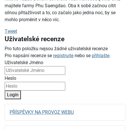
majitele farmy Phu Saengdao. Oba k sobě začnou cítit
silnou přitažlivost a to, co začalo jako jedna noc, by se
mohlo proměnit v něco víc.
Tweet
Uživatelské recenze
Pro tuto položku nejsou žádné uživatelské recenze
Pro napsání recenze se
registrujte
nebo se
přihlašte
.
Uživatelské Jméno
Heslo
Login
PŘÍSPĚVKY NA PROVOZ WEBU