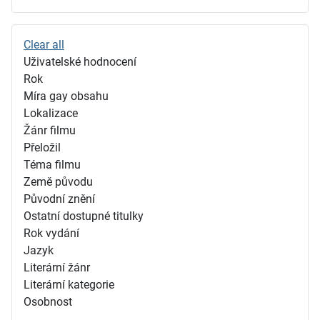
Clear all
Uživatelské hodnocení
Rok
Míra gay obsahu
Lokalizace
Žánr filmu
Přeložil
Téma filmu
Země původu
Původní znění
Ostatní dostupné titulky
Rok vydání
Jazyk
Literární žánr
Literární kategorie
Osobnost