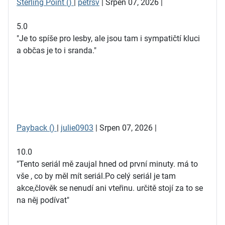
Sterling Point ()
|
petrsv
| Srpen 07, 2026 |
5.0
"Je to spíše pro lesby, ale jsou tam i sympatičtí kluci
a občas je to i sranda."
Payback ()
|
julie0903
| Srpen 07, 2026 |
10.0
"Tento seriál mě zaujal hned od první minuty. má to
vše , co by měl mít seriál.Po celý seriál je tam
akce,člověk se nenudí ani vteřinu. určitě stojí za to se
na něj podívat"