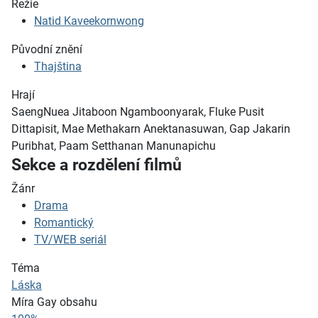
Režie
Natid Kaveekornwong
Původní znění
Thajština
Hrají
SaengNuea Jitaboon Ngamboonyarak, Fluke Pusit
Dittapisit, Mae Methakarn Anektanasuwan, Gap Jakarin
Puribhat, Paam Setthanan Manunapichu
Sekce a rozdělení filmů
Žánr
Drama
Romantický
TV/WEB seriál
Téma
Láska
Míra Gay obsahu