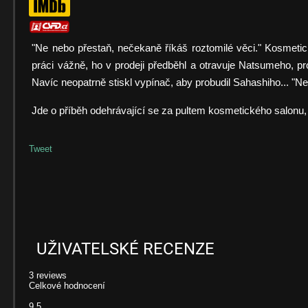
"Ne nebo přestaň, nečekaně říkáš roztomilé věci." Kosmet
práci vážně, ho v prodeji předběhl a otravuje Natsumeho, pr
Navíc neopatrně stiskl vypínač, aby probudil Sahashiho... "
Jde o příběh odehrávající se za pultem kosmetického salonu, kd
Tweet
UŽIVATELSKÉ RECENZE
3
reviews
Celkové hodnocení
9.5