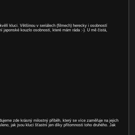
lí kluci. Většinou v seriálech (filmech) herecky i osobností
í japonské kouzlo osobnosti, které mám ráda :-). U mě čistá,
dujeme zde krásný milostný příběh, který se více zaměřuje na jejich
leno, jak jsou kluci šťastní jen díky přítomnosti toho druhého. Jak