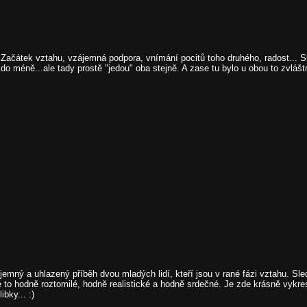
čátek vztahu, vzájemná podpora, vnímání pocitů toho druhého, radost... Skvě
méně...ale tady prostě "jedou" oba stejně. A zase tu bylo u obou to zvláštn
jemný a uhlazený příběh dvou mladých lidí, kteří jsou v rané fázi vztahu. Sle
e to hodně roztomilé, hodně realistické a hodně srdečné. Je zde krásně vykres
bky... :)