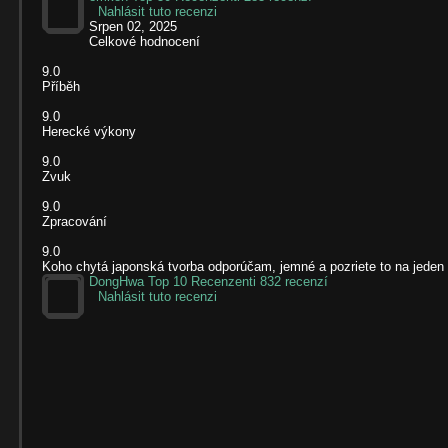
Nahlásit tuto recenzi
Srpen 02, 2025
Celkové hodnocení
9.0
Příběh
9.0
Herecké výkony
9.0
Zvuk
9.0
Zpracování
9.0
Koho chytá japonská tvorba odporúčam, jemné a pozriete to na jeden
DongHwa
Top 10 Recenzenti
832 recenzí
Nahlásit tuto recenzi