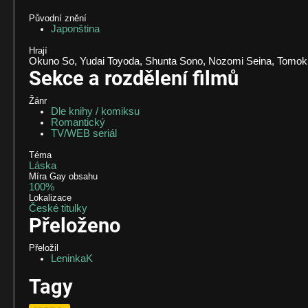
Původní znění
Japonština
Hrají
Okuno So, Yudai Toyoda, Shunta Sono, Nozomi Seina, Tomok
Sekce a rozdělení filmů
Žánr
Dle knihy / komiksu
Romantický
TV/WEB seriál
Téma
Láska
Míra Gay obsahu
100%
Lokalizace
České titulky
Přeloženo
Přeložil
LeninkaK
Tagy