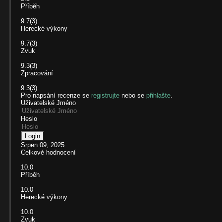
Příběh
9.7
(3)
Herecké výkony
9.7
(3)
Zvuk
9.3
(3)
Zpracování
9.3
(3)
Pro napsání recenze se
registrujte
nebo se
přihlašte
.
Uživatelské Jméno
Heslo
Login
Srpen 09, 2025
Celkové hodnocení
10.0
Příběh
10.0
Herecké výkony
10.0
Zvuk