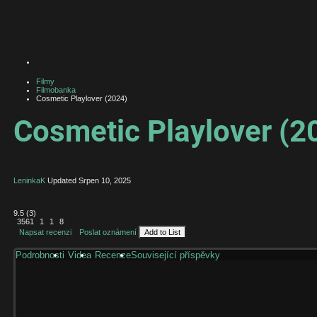
Filmy
Filmobanka
Cosmetic Playlover (2024)
Cosmetic Playlover (2
LeninkaK
Updated
Srpen 10, 2025
9.5
(
3
)
3561
1
1
8
Napsat recenzi
Poslat oznámení
Add to List
Podrobnosti
Videa
Recenze
Související příspěvky