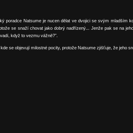
ický poradce Natsume je nucen dělat ve dvojici se svým mladším k
otože se snaží chovat jako dobrý nadřízený... Jenže pak se na jeho
Nevadí, když to vezmu vážně?".
e se objevují milostné pocity, protože Natsume zjišťuje, že jeho srdc