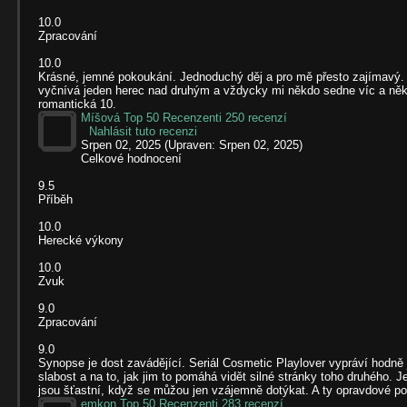
10.0
Zpracování
10.0
Krásné, jemné pokoukání. Jednoduchý děj a pro mě přesto zajímavý. Za
vyčnívá jeden herec nad druhým a vždycky mi někdo sedne víc a někdo 
romantická 10.
Míšová
Top 50 Recenzenti
250 recenzí
Nahlásit tuto recenzi
Srpen 02, 2025
(Upraven: Srpen 02, 2025)
Celkové hodnocení
9.5
Příběh
10.0
Herecké výkony
10.0
Zvuk
9.0
Zpracování
9.0
Synopse je dost zavádějící. Seriál Cosmetic Playlover vypráví hodně 
slabost a na to, jak jim to pomáhá vidět silné stránky toho druhého. J
jsou šťastní, když se můžou jen vzájemně dotýkat. A ty opravdové poli
emkon
Top 50 Recenzenti
283 recenzí