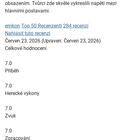
obsazením. Tvůrci zde skvěle vykreslili napětí mezi
hlavními postavami.
emkon
Top 50 Recenzenti
284 recenzí
Nahlásit tuto recenzi
Červen 23, 2026
(Upraven: Červen 23, 2026)
Celkové hodnocení
7.0
Příběh
7.0
Herecké výkony
7.0
Zvuk
7.0
Zpracování