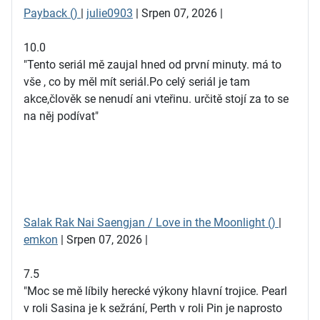
Payback ()
|
julie0903
| Srpen 07, 2026 |
10.0
"Tento seriál mě zaujal hned od první minuty. má to
vše , co by měl mít seriál.Po celý seriál je tam
akce,člověk se nenudí ani vteřinu. určitě stojí za to se
na něj podívat"
Salak Rak Nai Saengjan / Love in the Moonlight ()
|
emkon
| Srpen 07, 2026 |
7.5
"Moc se mě líbily herecké výkony hlavní trojice. Pearl
v roli Sasina je k sežrání, Perth v roli Pin je naprosto