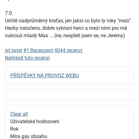
7.0
Určitě nadprůměrný kraťas, jen jaksi co bylo ty roky "mezi".
Hezky natočeno, dobře vybraní herci a mezi nimi pro mě
cukrouš mladý Max ... (ne, nespletl jsem se, ne Jeremy)
jiri.twist
#1 Recenzent
4044 recenzí
Nahlásit tuto recenzi
PŘÍSPĚVKY NA PROVOZ WEBU
Clear all
Uživatelské hodnocení
Rok
Míra gay obsahu