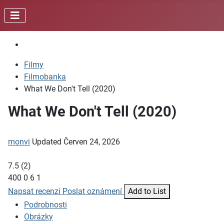
Filmy
Filmobanka
What We Don't Tell (2020)
What We Don't Tell (2020)
monvi
Updated
Červen 24, 2026
7.5
(
2
)
400
0
6
1
Napsat recenzi
Poslat oznámení
Add to List
Podrobnosti
Obrázky