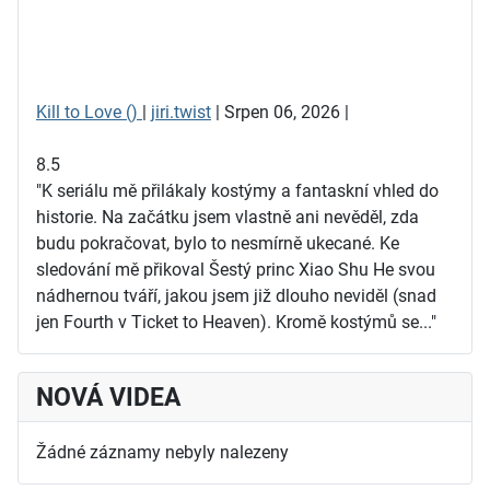
Kill to Love ()
|
jiri.twist
| Srpen 06, 2026 |
8.5
"K seriálu mě přilákaly kostýmy a fantaskní vhled do
historie. Na začátku jsem vlastně ani nevěděl, zda
budu pokračovat, bylo to nesmírně ukecané. Ke
sledování mě přikoval Šestý princ Xiao Shu He svou
nádhernou tváří, jakou jsem již dlouho neviděl (snad
jen Fourth v Ticket to Heaven). Kromě kostýmů se..."
NOVÁ VIDEA
Žádné záznamy nebyly nalezeny