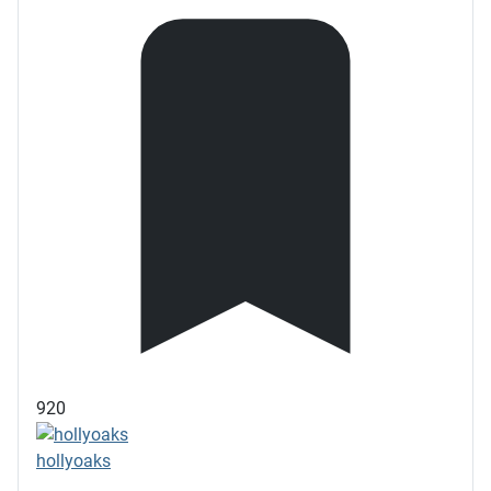
920
hollyoaks