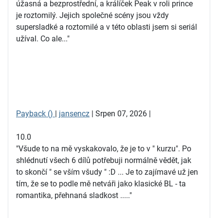
úžasná a bezprostřední, a králíček Peak v roli prince
je roztomilý. Jejich společné scény jsou vždy
supersladké a roztomilé a v této oblasti jsem si seriál
užíval. Co ale..."
Payback ()
|
jansencz
| Srpen 07, 2026 |
10.0
"Všude to na mě vyskakovalo, že je to v " kurzu". Po
shlédnutí všech 6 dílů potřebuji normálně vědět, jak
to skončí " se vším všudy " :D ... Je to zajímavé už jen
tím, že se to podle mě netváři jako klasické BL - ta
romantika, přehnaná sladkost ....."