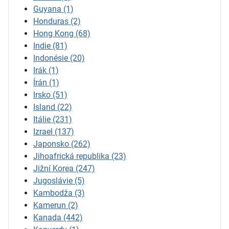
Guyana
(1)
Honduras
(2)
Hong Kong
(68)
Indie
(81)
Indonésie
(20)
Irák
(1)
Írán
(1)
Irsko
(51)
Island
(22)
Itálie
(231)
Izrael
(137)
Japonsko
(262)
Jihoafrická republika
(23)
Jižní Korea
(247)
Jugoslávie
(5)
Kambodža
(3)
Kamerun
(2)
Kanada
(442)