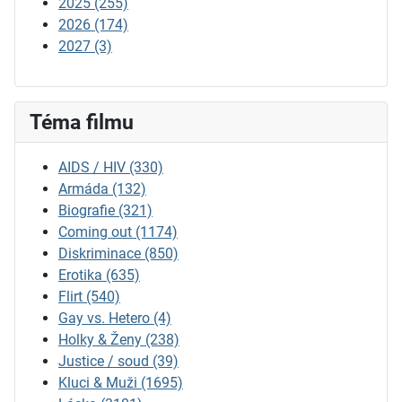
2025
(255)
2026
(174)
2027
(3)
Téma filmu
AIDS / HIV
(330)
Armáda
(132)
Biografie
(321)
Coming out
(1174)
Diskriminace
(850)
Erotika
(635)
Flirt
(540)
Gay vs. Hetero
(4)
Holky & Ženy
(238)
Justice / soud
(39)
Kluci & Muži
(1695)