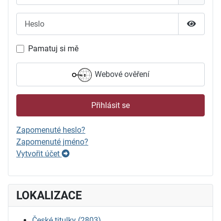
Heslo
Zobrazit
Pamatuj si mě
Webové ověření
Přihlásit se
Zapomenuté heslo?
Zapomenuté jméno?
Vytvořit účet
LOKALIZACE
České titulky
(2803)