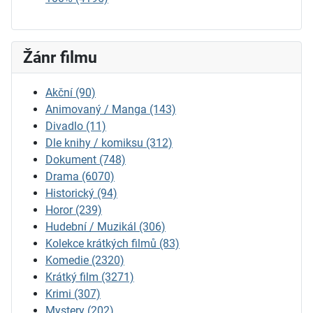
Žánr filmu
Akční
(90)
Animovaný / Manga
(143)
Divadlo
(11)
Dle knihy / komiksu
(312)
Dokument
(748)
Drama
(6070)
Historický
(94)
Horor
(239)
Hudební / Muzikál
(306)
Kolekce krátkých filmů
(83)
Komedie
(2320)
Krátký film
(3271)
Krimi
(307)
Mystery
(202)