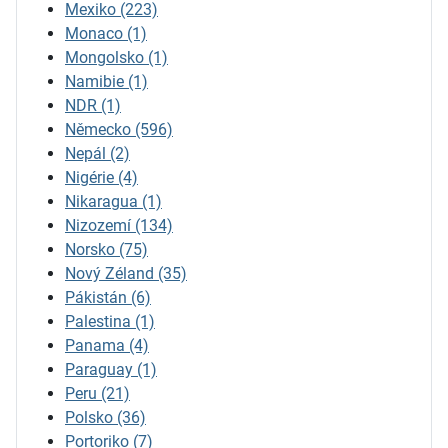
Mexiko
(223)
Monaco
(1)
Mongolsko
(1)
Namibie
(1)
NDR
(1)
Německo
(596)
Nepál
(2)
Nigérie
(4)
Nikaragua
(1)
Nizozemí
(134)
Norsko
(75)
Nový Zéland
(35)
Pákistán
(6)
Palestina
(1)
Panama
(4)
Paraguay
(1)
Peru
(21)
Polsko
(36)
Portoriko
(7)