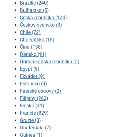
Brazílie
(240)
Bulharsko
(5)
Česká republika
(124)
Československo
(3)
Chile
(72)
Chorvatsko
(18)
Čína
(138)
Dánsko
(91)
Dominikánská republika
(5)
Egypt
(8)
Ekvádor
(9)
Estonsko
(9)
Faerské ostrovy
(2)
Filipíny
(263)
Finsko
(41)
Francie
(829)
Gruzie
(8)
Guatemala
(7)
Guinea
(1)