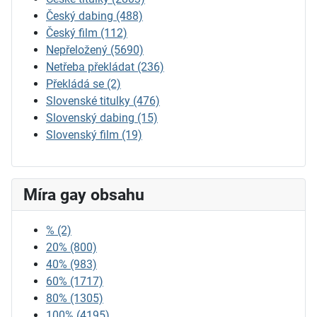
Český dabing
(488)
Český film
(112)
Nepřeložený
(5690)
Netřeba překládat
(236)
Překládá se
(2)
Slovenské titulky
(476)
Slovenský dabing
(15)
Slovenský film
(19)
Míra gay obsahu
%
(2)
20%
(800)
40%
(983)
60%
(1717)
80%
(1305)
100%
(4195)