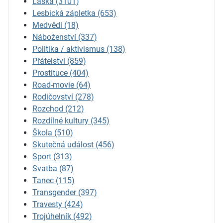
Láska
(3101)
Lesbická zápletka
(653)
Medvědi
(18)
Náboženství
(337)
Politika / aktivismus
(138)
Přátelství
(859)
Prostituce
(404)
Road-movie
(64)
Rodičovství
(278)
Rozchod
(212)
Rozdílné kultury
(345)
Škola
(510)
Skutečná událost
(456)
Sport
(313)
Svatba
(87)
Tanec
(115)
Transgender
(397)
Travesty
(424)
Trojúhelník
(492)