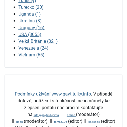
Tunis
(9)
Turecko
(20)
Uganda
(1)
Ukrajina
(8)
Uruguay
(16)
USA
(3055)
Velká Británie
(821)
Venezuela
(24)
Vietnam
(65)
Podmínky užívání www.gaytitulky.info
.
V případě
dotazů, potížemi s funkčností nebo náměty ke
zlepšení portálu nás prosím kontaktujte
na
||
(moderátor)
info@gaytitulky.info
erthos
||
(moderátor)
||
(editor)
||
(editor)
.
deep
tomas106
Hadonos