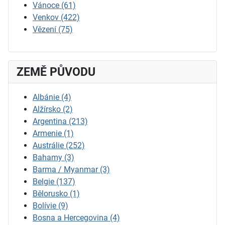
Vánoce
(61)
Venkov
(422)
Vězení
(75)
ZEMĚ PŮVODU
Albánie
(4)
Alžírsko
(2)
Argentina
(213)
Armenie
(1)
Austrálie
(252)
Bahamy
(3)
Barma / Myanmar
(3)
Belgie
(137)
Bělorusko
(1)
Bolívie
(9)
Bosna a Hercegovina
(4)