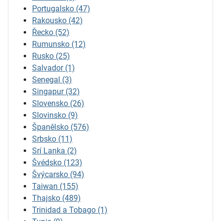
Portugalsko
(47)
Rakousko
(42)
Řecko
(52)
Rumunsko
(12)
Rusko
(25)
Salvador
(1)
Senegal
(3)
Singapur
(32)
Slovensko
(26)
Slovinsko
(9)
Španělsko
(576)
Srbsko
(11)
Srí Lanka
(2)
Švédsko
(123)
Švýcarsko
(94)
Taiwan
(155)
Thajsko
(489)
Trinidad a Tobago
(1)