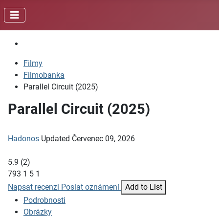
Filmy
Filmobanka
Parallel Circuit (2025)
Parallel Circuit (2025)
Hadonos
Updated
Červenec 09, 2026
5.9
(
2
)
793
1
5
1
Napsat recenzi
Poslat oznámení
Add to List
Podrobnosti
Obrázky