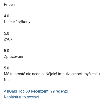
Příběh
4.0
Herecké výkony
5.0
Zvuk
5.0
Zpracování
5.0
Mě to prostě nic nedalo. Nějaký impulz, emoci, myšlenku…
Nic.
AsiGabi
Top 50 Recenzenti
99 recenzí
Nahlásit tuto recenzi