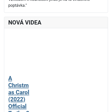
poptávka."
NOVÁ VIDEA
A
Christm
as Carol
(2022)
Official