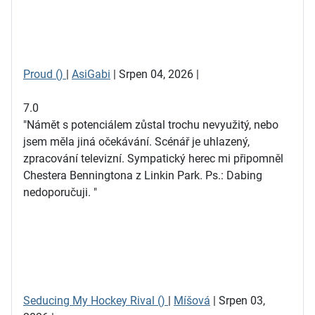
Proud ()
|
AsiGabi
| Srpen 04, 2026 |
7.0
"Námět s potenciálem zůstal trochu nevyužitý, nebo
jsem měla jiná očekávání. Scénář je uhlazený,
zpracování televizní. Sympatický herec mi připomněl
Chestera Benningtona z Linkin Park. Ps.: Dabing
nedoporučuji. "
Seducing My Hockey Rival ()
|
Míšová
| Srpen 03,