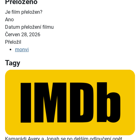
Přeloženo
Je film přeložen?
Ano
Datum přeložení filmu
Červen 28, 2026
Přeložil
monvi
Tagy
Kamarádi Avery a Jonah se po delším odloučení opět