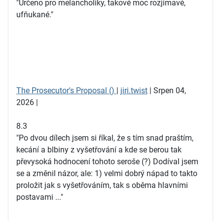
"Určeno pro melancholiky, takové moc rozjímavé,
ufňukané."
The Prosecutor's Proposal ()
|
jiri.twist
| Srpen 04,
2026 |
8.3
"Po dvou dílech jsem si říkal, že s tím snad praštím,
kecání a blbiny z vyšetřování a kde se berou tak
převysoká hodnocení tohoto seroše (?) Dodíval jsem
se a změnil názor, ale: 1) velmi dobrý nápad to takto
proložit jak s vyšetřováním, tak s oběma hlavními
postavami ..."