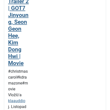
Trailer 2
| GOT7
Jinyoun
g, Seon
Geon
Hee,
Kim
Dong
Hwi |
Movie
#christmas
carol#kdra
mazone#m
ovie
Vložil/a
klaauddio
j. Listopad