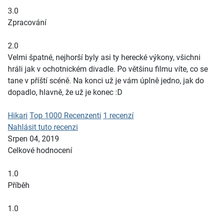
3.0
Zpracování
2.0
Velmi špatné, nejhorší byly asi ty herecké výkony, všichni
hráli jak v ochotnickém divadle. Po většinu filmu víte, co se
tane v příští scéně. Na konci už je vám úplně jedno, jak do
dopadlo, hlavně, že už je konec :D
Hikari
Top 1000 Recenzenti
1 recenzí
Nahlásit tuto recenzi
Srpen 04, 2019
Celkové hodnocení
1.0
Příběh
1.0