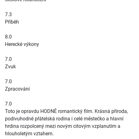
7.3
Příběh
8.0
Herecké výkony
7.0
Zvuk
7.0
Zpracování
7.0
Toto je opravdu HODNĚ romantický film. Krásná příroda,
podivuhodně přátelská rodina i celé městečko a hlavní
hrdina rozpolcený mezi novým citovým vzplanutím a
hlouholetým vztahem.