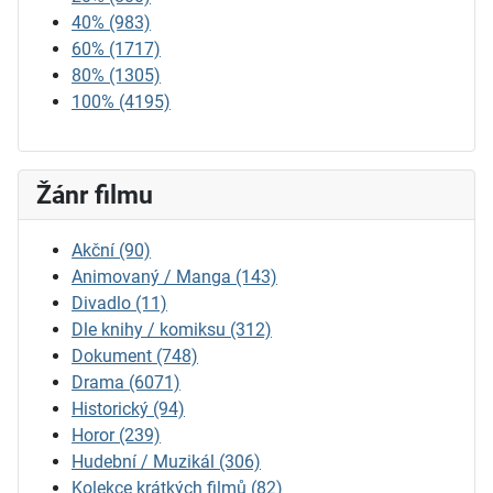
40%
(983)
60%
(1717)
80%
(1305)
100%
(4195)
Žánr filmu
Akční
(90)
Animovaný / Manga
(143)
Divadlo
(11)
Dle knihy / komiksu
(312)
Dokument
(748)
Drama
(6071)
Historický
(94)
Horor
(239)
Hudební / Muzikál
(306)
Kolekce krátkých filmů
(82)