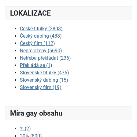
LOKALIZACE
České titulky
(2803)
Český dabing
(488)
Český film
(112)
Nepřeložený
(5690)
Netřeba překládat
(236)
Překládá se
(1)
Slovenské titulky
(476)
Slovenský dabing
(15)
Slovenský film
(19)
Míra gay obsahu
%
(2)
20%
(800)