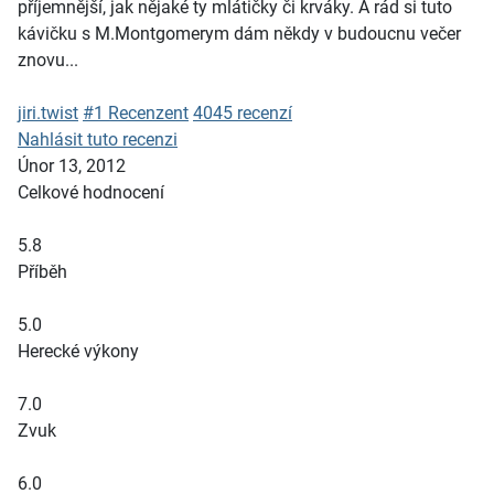
příjemnější, jak nějaké ty mlátičky či krváky. A rád si tuto
kávičku s M.Montgomerym dám někdy v budoucnu večer
znovu...
jiri.twist
#1 Recenzent
4045 recenzí
Nahlásit tuto recenzi
Únor 13, 2012
Celkové hodnocení
5.8
Příběh
5.0
Herecké výkony
7.0
Zvuk
6.0