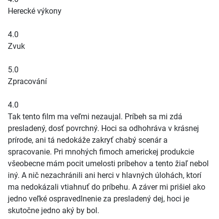
Herecké výkony
4.0
Zvuk
5.0
Zpracování
4.0
Tak tento film ma veľmi nezaujal. Príbeh sa mi zdá
presladený, dosť povrchný. Hoci sa odhohráva v krásnej
prírode, ani tá nedokáže zakryť chabý scenár a
spracovanie. Pri mnohých fimoch americkej produkcie
všeobecne mám pocit umelosti príbehov a tento žiaľ nebol
iný. A nič nezachránili ani herci v hlavných úlohách, ktorí
ma nedokázali vtiahnuť do príbehu. A záver mi prišiel ako
jedno veľké ospravedlnenie za presladený dej, hoci je
skutočne jedno aký by bol.