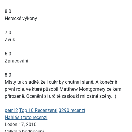
8.0
Herecké výkony
7.0
Zvuk
6.0
Zpracování
8.0
Místy tak sladké, že i cukr by chutnal slaně. A konečně
první role, ve které působil Matthew Montgomery celkem
přirozeně. Ocenění si určitě zaslouží milostné scény. :)
petr12
Top 10 Recenzenti
3290 recenzí
Nahlásit tuto recenzi
Leden 17, 2010
Celkové hodnocení