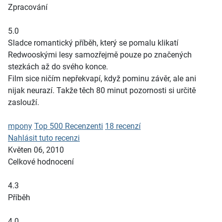
Zpracování
5.0
Sladce romantický příběh, který se pomalu klikatí
Redwooskými lesy samozřejmě pouze po značených
stezkách až do svého konce.
Film sice ničím nepřekvapí, když pominu závěr, ale ani
nijak neurazí. Takže těch 80 minut pozornosti si určitě
zaslouží.
mpony
Top 500 Recenzenti
18 recenzí
Nahlásit tuto recenzi
Květen 06, 2010
Celkové hodnocení
4.3
Příběh
4.0