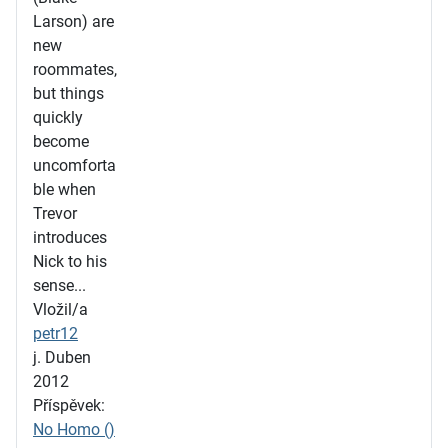
Larson) are
new
roommates,
but things
quickly
become
uncomforta
ble when
Trevor
introduces
Nick to his
sense...
Vložil/a
petr12
j. Duben
2012
Příspěvek:
No Homo ()