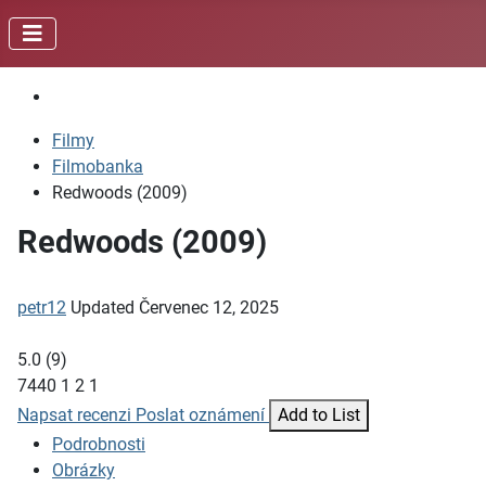
Filmy
Filmobanka
Redwoods (2009)
Redwoods (2009)
petr12
Updated
Červenec 12, 2025
5.0
(
9
)
7440
1
2
1
Napsat recenzi
Poslat oznámení
Add to List
Podrobnosti
Obrázky