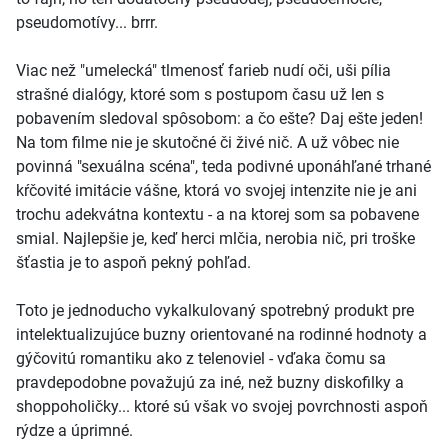
pseudomotívy... brrr.
Viac než "umelecká" tlmenosť farieb nudí oči, uši pília
strašné dialógy, ktoré som s postupom času už len s
pobavením sledoval spôsobom: a čo ešte? Daj ešte jeden!
Na tom filme nie je skutočné či živé nič. A už vôbec nie
povinná "sexuálna scéna", teda podivné uponáhľané trhané
kŕčovité imitácie vášne, ktorá vo svojej intenzite nie je ani
trochu adekvátna kontextu - a na ktorej som sa pobavene
smial. Najlepšie je, keď herci mlčia, nerobia nič, pri troške
šťastia je to aspoň pekný pohľad.
Toto je jednoducho vykalkulovaný spotrebný produkt pre
intelektualizujúce buzny orientované na rodinné hodnoty a
gýčovitú romantiku ako z telenoviel - vďaka čomu sa
pravdepodobne považujú za iné, než buzny diskofilky a
shoppoholičky... ktoré sú však vo svojej povrchnosti aspoň
rýdze a úprimné.