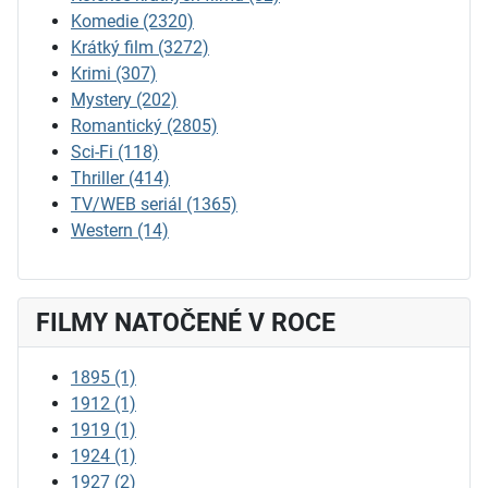
Komedie
(2320)
Krátký film
(3272)
Krimi
(307)
Mystery
(202)
Romantický
(2805)
Sci-Fi
(118)
Thriller
(414)
TV/WEB seriál
(1365)
Western
(14)
FILMY NATOČENÉ V ROCE
1895
(1)
1912
(1)
1919
(1)
1924
(1)
1927
(2)