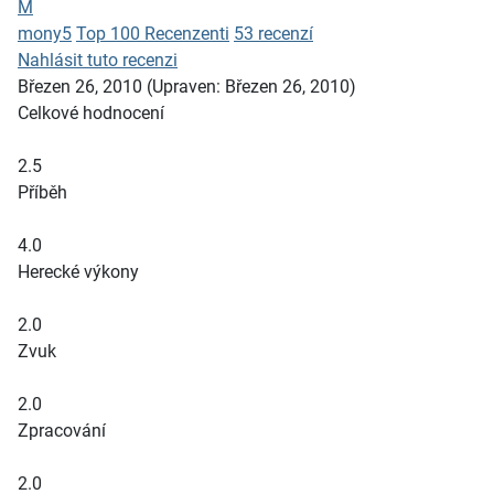
M
mony5
Top 100 Recenzenti
53 recenzí
Nahlásit tuto recenzi
Březen 26, 2010
(Upraven: Březen 26, 2010)
Celkové hodnocení
2.5
Příběh
4.0
Herecké výkony
2.0
Zvuk
2.0
Zpracování
2.0