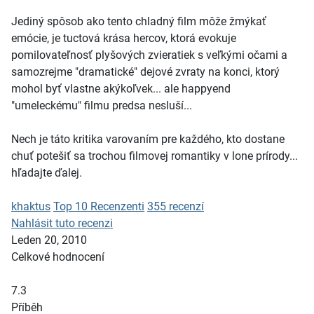
Jediný spôsob ako tento chladný film môže žmýkať
emócie, je tuctová krása hercov, ktorá evokuje
pomilovateľnosť plyšových zvieratiek s veľkými očami a
samozrejme "dramatické" dejové zvraty na konci, ktorý
mohol byť vlastne akýkoľvek... ale happyend
"umeleckému" filmu predsa nesluší...
Nech je táto kritika varovaním pre každého, kto dostane
chuť potešiť sa trochou filmovej romantiky v lone prírody...
hľadajte ďalej.
khaktus
Top 10 Recenzenti
355 recenzí
Nahlásit tuto recenzi
Leden 20, 2010
Celkové hodnocení
7.3
Příběh