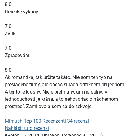
8.0
Herecké výkony
7.0
Zvuk
7.0
Zpracování
8.0
Ak romantika, tak určite takáto. Nie som ten typ na
presladené filmy, ale občas si rada odfrknem pri jednom...
A tento je krásny. Nieje prehnaný, ani nereálny. V
jednoduchosti je krása, a to nehovoriac o nádhernom
prostredí. Zamilovala som sa do sekvoje.
Mimush
Top 100 Recenzenti
34 recenzí
Nahlásit tuto recenzi
Květen 16, 2014
(Upraven: Červenec 31, 2017)