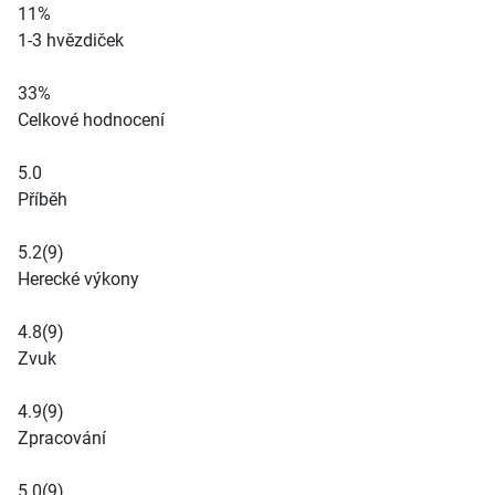
11%
1-3 hvězdiček
33%
Celkové hodnocení
5.0
Příběh
5.2
(9)
Herecké výkony
4.8
(9)
Zvuk
4.9
(9)
Zpracování
5.0
(9)