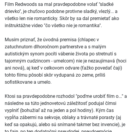
Film Redwoods sa mal pravdepodobne volať "sladké
drievko", je chuťovo podobne protivne sladký, vlezlý... a
všetko len nie romanticky. Skôr by sa dal premietať ako
inštruktážne video "čo všetko nie je romantika".
Musím priznať, že úvodná premisa (chlapec v
zatuchnutom dlhoročnom partnerstve a s malým
autistickým synom pocíti vábenie života po stretnutí s
tajomným cudzincom - umelcom) nie je nezaujímavá (hoci
ani nová), aj keď v celkovom odvare (ťažko povedať čaji)
tohto filmu pôsobí skôr vydupaná zo zeme, príliš
sofistikovane a umelo.
Ktosi sa pravdepodobne rozhodol "poďme urobiť film o..." a
následne sa túto jednovetovú záležitosť podujal čímsi
vyplniť (bohužiaľ až na jeden a pol hodiny). Kým čas
vypĺňa zábermi na sekvoje, oblaky a trávnaté porasty (aj
keď sa opakujú, alebo sú snímané takmer bez invencie), je
to fajn, no ten dodatočný pseudodej, pseudoemócie,