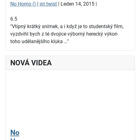
No Homo ()
|
jiri.twist
| Leden 14, 2015 |
6.5
"Vtipný krátký snímek, a i když je to studentský film,
vyzdvihl bych z té dvojice výborný herecký výkon
toho udělanějšího kluka …"
NOVÁ VIDEA
No