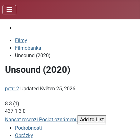
Filmy
Filmobanka
Unsound (2020)
Unsound (2020)
petr12
Updated
Květen 25, 2026
8.3
(
1
)
437
1
3
0
Napsat recenzi
Poslat oznámení
Add to List
Podrobnosti
Obrázky