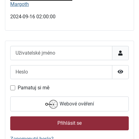
Margoth
2024-09-16 02:00:00
Uživatelské jméno
Heslo
Zobrazit
Pamatuj si mě
Webové ověření
Přihlásit se
Zapomenuté heslo?