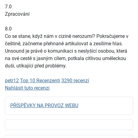
7.0
Zpracování
8.0
Co se stane, když nám v cizině nerozumí? Pokračujeme v
češtině, začneme přehnaně artikulovat a zesílíme hlas.
Unsound je právě o komunikaci s neslyšící osobou, která
na své cestě s jasným cílem, potkala citlivou uměleckou
duši, utíkající před problémy.
petr12
Top 10 Recenzenti
3290 recenzí
Nahlásit tuto recenzi
PŘÍSPĚVKY NA PROVOZ WEBU