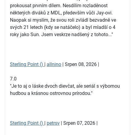
prokousat prvním dílem. Nesdílím rozladěnost
některých diváků z MDL, především vůči Jay-ovi.
Naopak si myslím, že svou roli zvládl bezvadně ve
svých 21 letech (kdy se natáčelo) a byl mladší o 4
roky jako Sun. Jsem veskrze nadšený z tohoto..."
Sterling Point ()
|
allnino
| Srpen 08, 2026 |
7.0
"Je to aj o láske dvoch dievčat, ale seriál s výbornou
hudbou a krásnou ostrovnou prírodou."
Sterling Point ()
|
petrsv
| Srpen 07, 2026 |