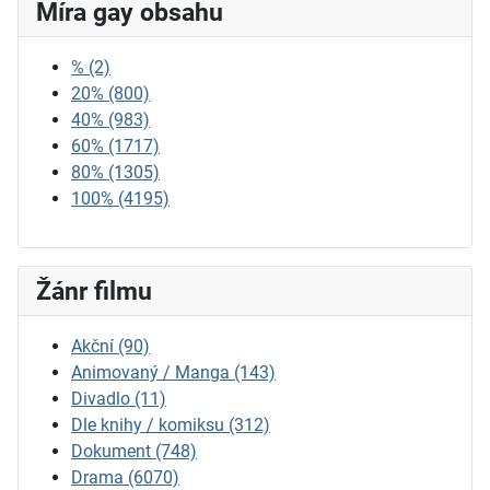
Míra gay obsahu
%
(2)
20%
(800)
40%
(983)
60%
(1717)
80%
(1305)
100%
(4195)
Žánr filmu
Akční
(90)
Animovaný / Manga
(143)
Divadlo
(11)
Dle knihy / komiksu
(312)
Dokument
(748)
Drama
(6070)