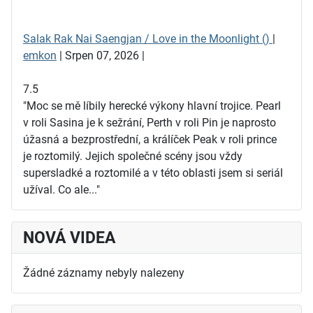
Salak Rak Nai Saengjan / Love in the Moonlight ()
|
emkon
| Srpen 07, 2026 |
7.5
"Moc se mě líbily herecké výkony hlavní trojice. Pearl
v roli Sasina je k sežrání, Perth v roli Pin je naprosto
úžasná a bezprostřední, a králíček Peak v roli prince
je roztomilý. Jejich společné scény jsou vždy
supersladké a roztomilé a v této oblasti jsem si seriál
užíval. Co ale..."
NOVÁ VIDEA
Žádné záznamy nebyly nalezeny