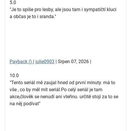
5.0
"Je to spíše pro lesby, ale jsou tam i sympatičtí kluci
a občas je to i sranda."
Payback ()
|
julie0903
| Srpen 07, 2026 |
10.0
"Tento seriál mě zaujal hned od první minuty. má to
vše , co by měl mít seriál.Po celý seriál je tam
akce,člověk se nenudí ani vteřinu. určitě stojí za to se
na něj podívat"