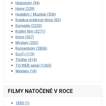
Historický
(94)
Horor
(239)
Hudební / Muzikál
(306)
Kolekce krátkých filmů
(83)
Komedie
(2320)
Krátký film
(3271)
Krimi
(307)
Mystery
(202)
Romantický
(2806)
Sci-Fi
(119)
Thriller
(414)
TV/WEB seriál
(1365)
Western
(14)
FILMY NATOČENÉ V ROCE
1895
(1)