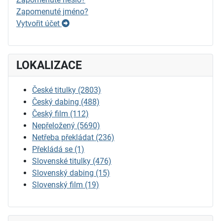
Zapomenuté jméno?
Vytvořit účet
LOKALIZACE
České titulky
(2803)
Český dabing
(488)
Český film
(112)
Nepřeložený
(5690)
Netřeba překládat
(236)
Překládá se
(1)
Slovenské titulky
(476)
Slovenský dabing
(15)
Slovenský film
(19)