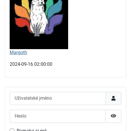
Margoth
2024-09-16 02:00:00
Uživatelské jméno
Heslo
Zobrazit
Pamatuj si mě