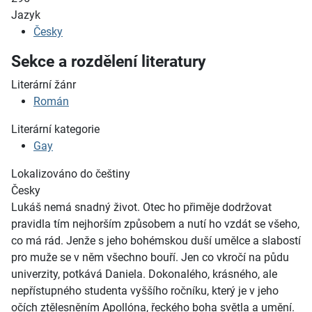
Jazyk
Česky
Sekce a rozdělení literatury
Literární žánr
Román
Literární kategorie
Gay
Lokalizováno do češtiny
Česky
Lukáš nemá snadný život. Otec ho přiměje dodržovat
pravidla tím nejhorším způsobem a nutí ho vzdát se všeho,
co má rád. Jenže s jeho bohémskou duší umělce a slabostí
pro muže se v něm všechno bouří. Jen co vkročí na půdu
univerzity, potkává Daniela. Dokonalého, krásného, ale
nepřístupného studenta vyššího ročníku, kter
ý je v jeho
očích ztělesněním Apollóna, řeckého boha světla a umění.