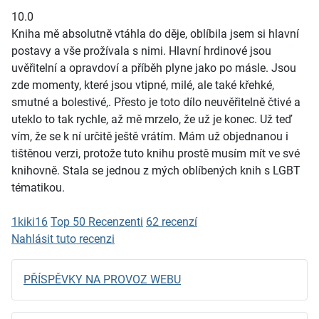
10.0
Kniha mě absolutně vtáhla do děje, oblíbila jsem si hlavní
postavy a vše prožívala s nimi. Hlavní hrdinové jsou
uvěřitelní a opravdoví a příběh plyne jako po másle. Jsou
zde momenty, které jsou vtipné, milé, ale také křehké,
smutné a bolestivé,. Přesto je toto dílo neuvěřitelně čtivé a
uteklo to tak rychle, až mě mrzelo, že už je konec. Už teď
vím, že se k ní určitě ještě vrátím. Mám už objednanou i
tištěnou verzi, protože tuto knihu prostě musím mít ve své
knihovně. Stala se jednou z mých oblíbených knih s LGBT
tématikou.
1kiki16
Top 50 Recenzenti
62 recenzí
Nahlásit tuto recenzi
PŘÍSPĚVKY NA PROVOZ WEBU