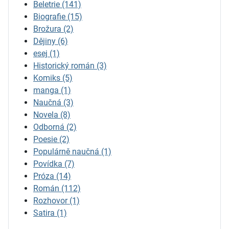
Beletrie
(141)
Biografie
(15)
Brožura
(2)
Dějiny
(6)
esej
(1)
Historický román
(3)
Komiks
(5)
manga
(1)
Naučná
(3)
Novela
(8)
Odborná
(2)
Poesie
(2)
Populárně naučná
(1)
Povídka
(7)
Próza
(14)
Román
(112)
Rozhovor
(1)
Satira
(1)