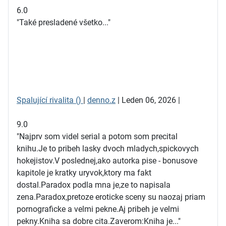
6.0
"Také presladené všetko..."
Spalující rivalita ()
|
denno.z
| Leden 06, 2026 |
9.0
"Najprv som videl serial a potom som precital
knihu.Je to pribeh lasky dvoch mladych,spickovych
hokejistov.V poslednej,ako autorka pise - bonusove
kapitole je kratky uryvok,ktory ma fakt
dostal.Paradox podla mna je,ze to napisala
zena.Paradox,pretoze eroticke sceny su naozaj priam
pornograficke a velmi pekne.Aj pribeh je velmi
pekny.Kniha sa dobre cita.Zaverom:Kniha je..."