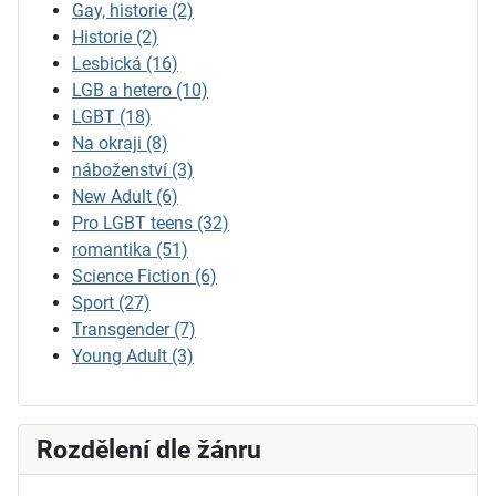
Gay, historie
(2)
Historie
(2)
Lesbická
(16)
LGB a hetero
(10)
LGBT
(18)
Na okraji
(8)
náboženství
(3)
New Adult
(6)
Pro LGBT teens
(32)
romantika
(51)
Science Fiction
(6)
Sport
(27)
Transgender
(7)
Young Adult
(3)
Rozdělení dle žánru