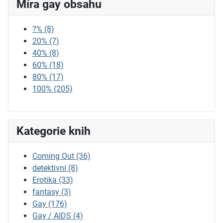
Míra gay obsahu
?%
(8)
20%
(7)
40%
(8)
60%
(18)
80%
(17)
100%
(205)
Kategorie knih
Coming Out
(36)
detektivní
(8)
Erotika
(33)
fantasy
(3)
Gay
(176)
Gay / AIDS
(4)