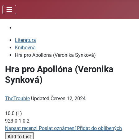
Literatura
Knihovna
Hra pro Apollóna (Veronika Synková)
Hra pro Apollóna (Veronika
Synková)
TheTrouble
Updated
Červen 12, 2024
10.0
(
1
)
923
0
1
0
2
Napsat recenzi
Poslat oznámení
Přidat do oblíbených
Add to List