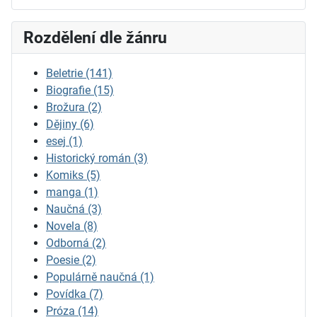
Rozdělení dle žánru
Beletrie
(141)
Biografie
(15)
Brožura
(2)
Dějiny
(6)
esej
(1)
Historický román
(3)
Komiks
(5)
manga
(1)
Naučná
(3)
Novela
(8)
Odborná
(2)
Poesie
(2)
Populárně naučná
(1)
Povídka
(7)
Próza
(14)