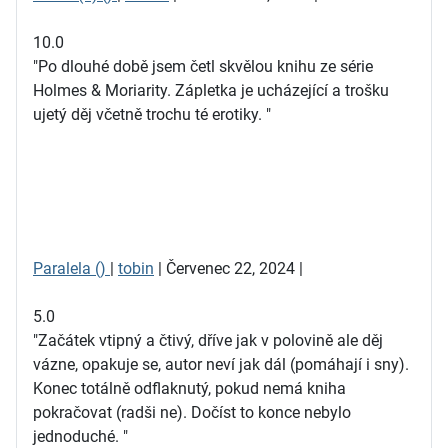
10.0
"Po dlouhé době jsem četl skvělou knihu ze série
Holmes & Moriarity. Zápletka je ucházející a trošku
ujetý děj včetně trochu té erotiky. "
Paralela ()
|
tobin
| Červenec 22, 2024 |
5.0
"Začátek vtipný a čtivý, dříve jak v polovině ale děj
vázne, opakuje se, autor neví jak dál (pomáhají i sny).
Konec totálně odflaknutý, pokud nemá kniha
pokračovat (radši ne). Dočíst to konce nebylo
jednoduché. "