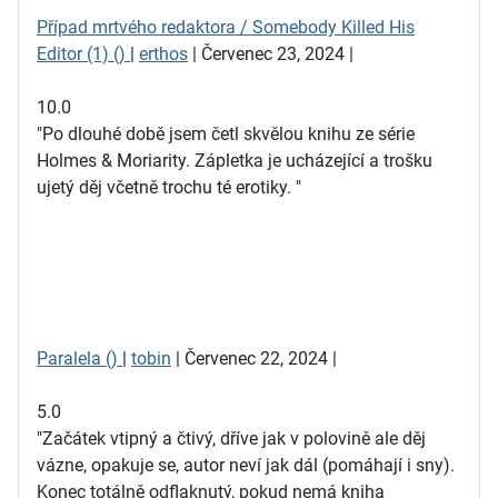
Případ mrtvého redaktora / Somebody Killed His
Editor (1) ()
|
erthos
| Červenec 23, 2024 |
10.0
"Po dlouhé době jsem četl skvělou knihu ze série
Holmes & Moriarity. Zápletka je ucházející a trošku
ujetý děj včetně trochu té erotiky. "
Paralela ()
|
tobin
| Červenec 22, 2024 |
5.0
"Začátek vtipný a čtivý, dříve jak v polovině ale děj
vázne, opakuje se, autor neví jak dál (pomáhají i sny).
Konec totálně odflaknutý, pokud nemá kniha