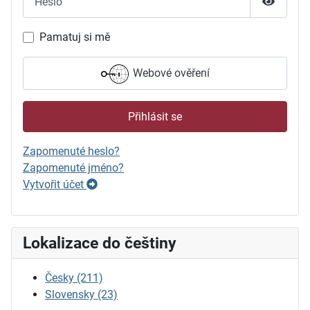
Zobrazit
Pamatuj si mě
Webové ověření
Přihlásit se
Zapomenuté heslo?
Zapomenuté jméno?
Vytvořit účet
Lokalizace do češtiny
Česky
(211)
Slovensky
(23)