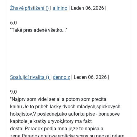
Žhavé přistižení ()
|
allnino
| Leden 06, 2026 |
6.0
"Také presladené všetko..."
Spalující rivalita ()
|
denno.z
| Leden 06, 2026 |
9.0
"Najprv som videl serial a potom som precital
knihu.Je to pribeh lasky dvoch mladych,spickovych
hokejistov.V poslednej,ako autorka pise - bonusove
kapitole je kratky uryvok,ktory ma fakt
dostal.Paradox podla mna je,ze to napisala
zena.Paradox,pretoze eroticke sceny su naozaj priam