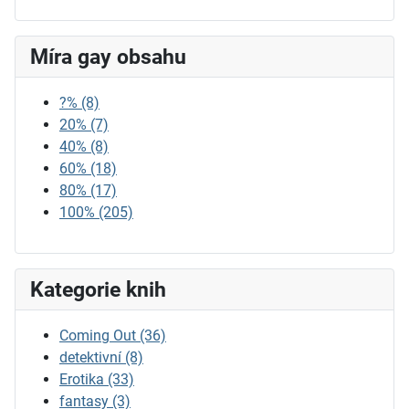
Míra gay obsahu
?%
(8)
20%
(7)
40%
(8)
60%
(18)
80%
(17)
100%
(205)
Kategorie knih
Coming Out
(36)
detektivní
(8)
Erotika
(33)
fantasy
(3)