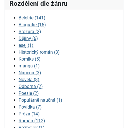
Rozdělení dle žánru
Beletrie
(141)
Biografie
(15)
Brožura
(2)
Dějiny
(6)
esej
(1)
Historický román
(3)
Komiks
(5)
manga
(1)
Naučná
(3)
Novela
(8)
Odborná
(2)
Poesie
(2)
Populárně naučná
(1)
Povídka
(7)
Próza
(14)
Román
(112)
Rozhovor
(1)