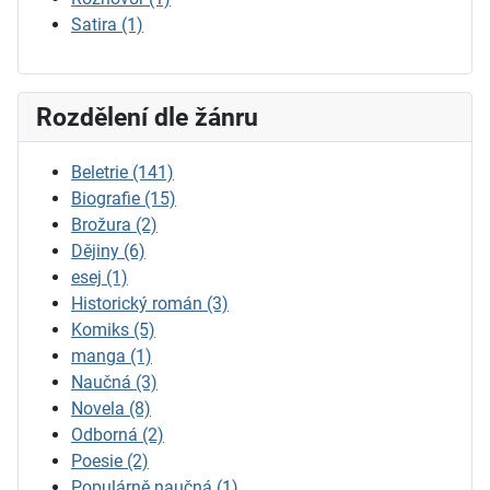
Satira
(1)
Rozdělení dle žánru
Beletrie
(141)
Biografie
(15)
Brožura
(2)
Dějiny
(6)
esej
(1)
Historický román
(3)
Komiks
(5)
manga
(1)
Naučná
(3)
Novela
(8)
Odborná
(2)
Poesie
(2)
Populárně naučná
(1)