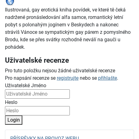
Ilustrovaná, gay erotická kniha povídek, ve které tě čeká
nadržené pronásledování alfa samce, romantický letní
pobyt s polonahým jogínem v Beskydech a nakonec
strávíš Vánoce se sympatickým gay párem z pomyslného
Brodu, kde se přes svátky rozhodně neválí na gauči u
pohádek.
Uživatelské recenze
Pro tuto položku nejsou žádné uživatelské recenze
Pro napsání recenze se
registrujte
nebo se
přihlašte
.
Uživatelské Jméno
Heslo
Login
PŘÍSPĚVKY NA PROVOZ WEBU