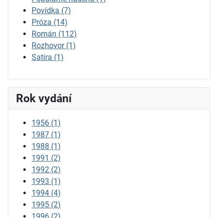
Povídka
(7)
Próza
(14)
Román
(112)
Rozhovor
(1)
Satira
(1)
Rok vydání
1956
(1)
1987
(1)
1988
(1)
1991
(2)
1992
(2)
1993
(1)
1994
(4)
1995
(2)
1996
(2)