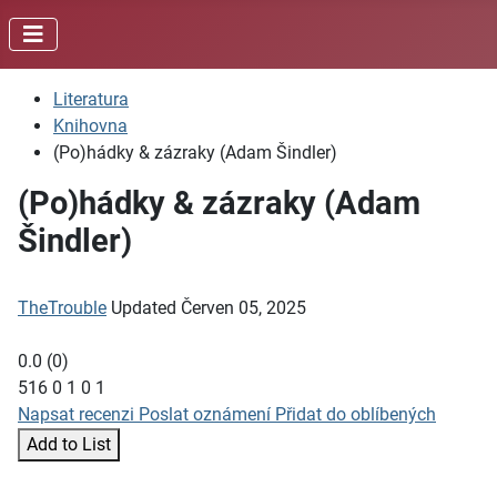
Literatura
Knihovna
(Po)hádky & zázraky (Adam Šindler)
(Po)hádky & zázraky (Adam
Šindler)
TheTrouble
Updated
Červen 05, 2025
0.0
(
0
)
516
0
1
0
1
Napsat recenzi
Poslat oznámení
Přidat do oblíbených
Add to List