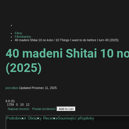
Filmy
Filmobanka
40 madeni Shitai 10 no koto / 10 Things I want to do before I turn 40 (2025)
40 madeni Shitai 10 no 
(2025)
porcellus
Updated
Prosinec 11, 2025
9.8
(
5
)
1759
0
10
12
Napsat recenzi
Poslat oznámení
Add to List
Podrobnosti
Obrázky
Recenze
Související příspěvky