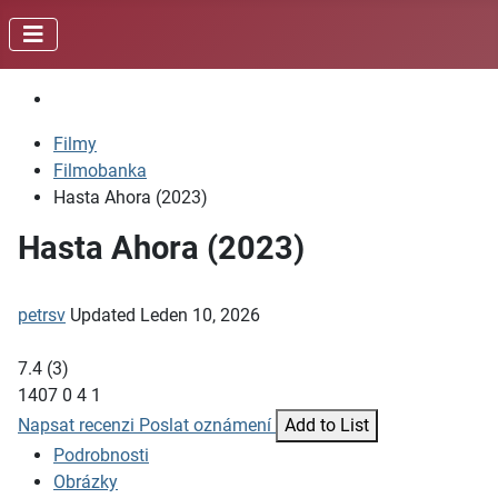
Filmy
Filmobanka
Hasta Ahora (2023)
Hasta Ahora (2023)
petrsv
Updated
Leden 10, 2026
7.4
(
3
)
1407
0
4
1
Napsat recenzi
Poslat oznámení
Add to List
Podrobnosti
Obrázky