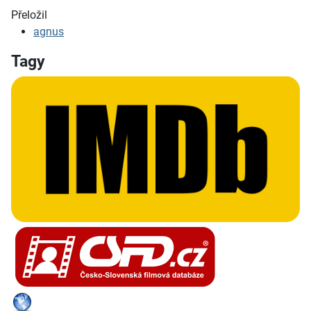
Přeložil
agnus
Tagy