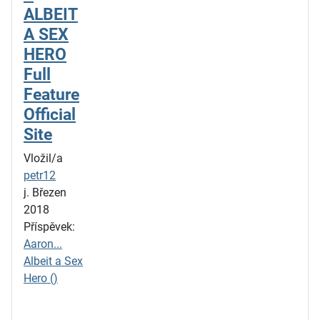
ALBEIT
A SEX
HERO
Full
Feature
Official
Site
Vložil/a
petr12
j. Březen
2018
Příspěvek:
Aaron...
Albeit a Sex
Hero ()