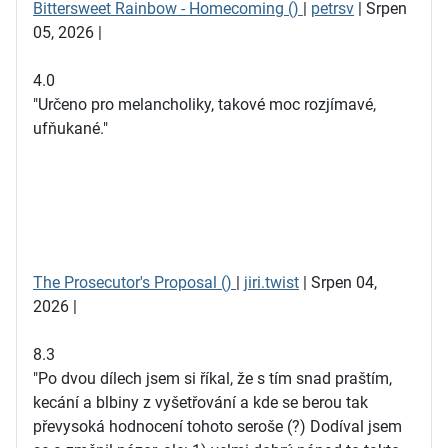
Bittersweet Rainbow - Homecoming ()
|
petrsv
| Srpen
05, 2026 |
4.0
"Určeno pro melancholiky, takové moc rozjímavé,
ufňukané."
The Prosecutor's Proposal ()
|
jiri.twist
| Srpen 04,
2026 |
8.3
"Po dvou dílech jsem si říkal, že s tím snad praštím,
kecání a blbiny z vyšetřování a kde se berou tak
převysoká hodnocení tohoto seroše (?) Dodíval jsem