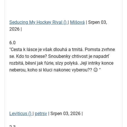
Seducing My Hockey Rival ()
|
Míšová
| Srpen 03,
2026 |
6.0
"Cesta k lásce je však dlouhá a trnitá. Pomsta zvrhne
se. Kdo to odnese? Snoubenky chtivost je napadrť
rozbitá, běsní jak fúrie, slzy polyká. Její intriky konce
neberou, koho si kluci nakonec vyberou?? 😉 "
Leviticus ()
|
petrsv
| Srpen 03, 2026 |