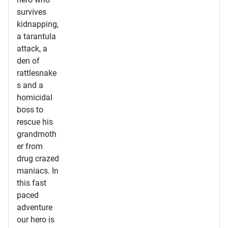
survives
kidnapping,
a tarantula
attack, a
den of
rattlesnake
s and a
homicidal
boss to
rescue his
grandmoth
er from
drug crazed
maniacs. In
this fast
paced
adventure
our hero is