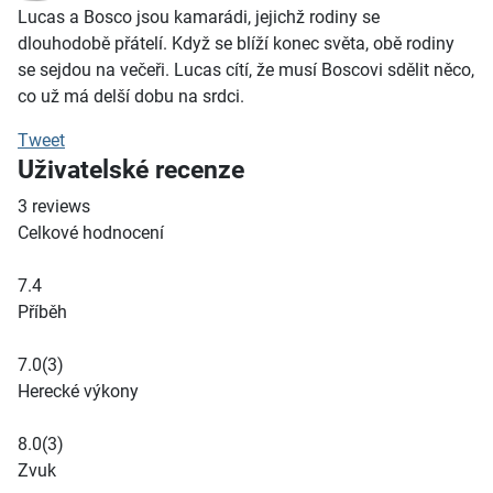
Lucas a Bosco jsou kamarádi, jejichž rodiny se
dlouhodobě přátelí. Když se blíží konec světa, obě rodiny
se sejdou na večeři. Lucas cítí, že musí Boscovi sdělit něco,
co už má delší dobu na srdci.
Tweet
Uživatelské recenze
3
reviews
Celkové hodnocení
7.4
Příběh
7.0
(3)
Herecké výkony
8.0
(3)
Zvuk