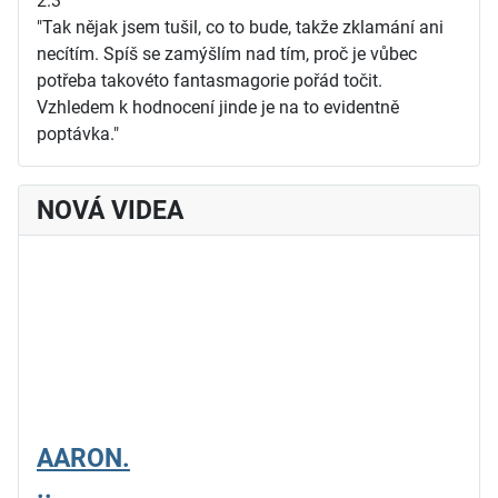
2.3
"Tak nějak jsem tušil, co to bude, takže zklamání ani
necítím. Spíš se zamýšlím nad tím, proč je vůbec
potřeba takovéto fantasmagorie pořád točit.
Vzhledem k hodnocení jinde je na to evidentně
poptávka."
NOVÁ VIDEA
AARON.
..