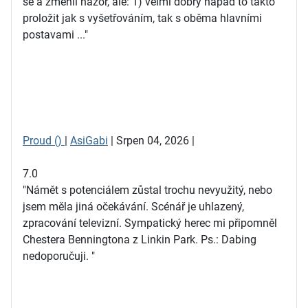
se a změnil názor, ale: 1) velmi dobrý nápad to takto
proložit jak s vyšetřováním, tak s oběma hlavními
postavami ..."
Proud ()
|
AsiGabi
| Srpen 04, 2026 |
7.0
"Námět s potenciálem zůstal trochu nevyužitý, nebo
jsem měla jiná očekávání. Scénář je uhlazený,
zpracování televizní. Sympatický herec mi připomněl
Chestera Benningtona z Linkin Park. Ps.: Dabing
nedoporučuji. "