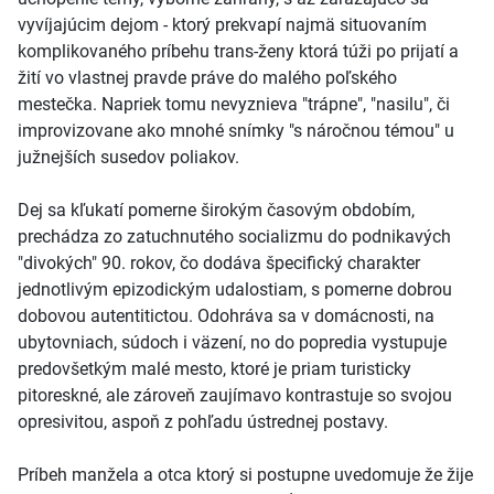
vyvíjajúcim dejom - ktorý prekvapí najmä situovaním
komplikovaného príbehu trans-ženy ktorá túži po prijatí a
žití vo vlastnej pravde práve do malého poľského
mestečka. Napriek tomu nevyznieva "trápne", "nasilu", či
improvizovane ako mnohé snímky "s náročnou témou" u
južnejších susedov poliakov.
Dej sa kľukatí pomerne širokým časovým obdobím,
prechádza zo zatuchnutého socializmu do podnikavých
"divokých" 90. rokov, čo dodáva špecifický charakter
jednotlivým epizodickým udalostiam, s pomerne dobrou
dobovou autentitictou. Odohráva sa v domácnosti, na
ubytovniach, súdoch i väzení, no do popredia vystupuje
predovšetkým malé mesto, ktoré je priam turisticky
pitoreskné, ale zároveň zaujímavo kontrastuje so svojou
opresivitou, aspoň z pohľadu ústrednej postavy.
Príbeh manžela a otca ktorý si postupne uvedomuje že žije