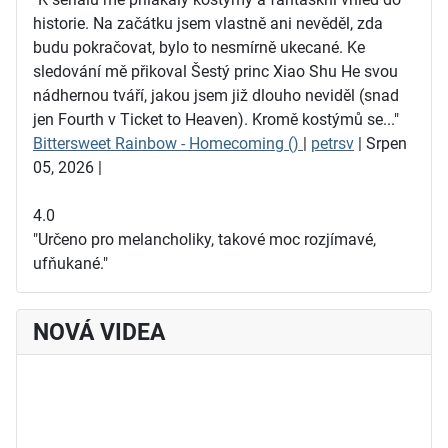
historie. Na začátku jsem vlastně ani nevěděl, zda
budu pokračovat, bylo to nesmírně ukecané. Ke
sledování mě přikoval Šestý princ Xiao Shu He svou
nádhernou tváří, jakou jsem již dlouho neviděl (snad
jen Fourth v Ticket to Heaven). Kromě kostýmů se..."
Bittersweet Rainbow - Homecoming ()
|
petrsv
| Srpen
05, 2026 |
4.0
"Určeno pro melancholiky, takové moc rozjímavé,
ufňukané."
NOVÁ VIDEA