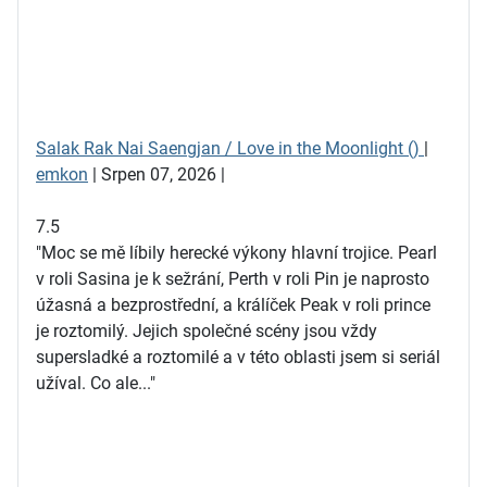
Salak Rak Nai Saengjan / Love in the Moonlight ()
|
emkon
| Srpen 07, 2026 |
7.5
"Moc se mě líbily herecké výkony hlavní trojice. Pearl
v roli Sasina je k sežrání, Perth v roli Pin je naprosto
úžasná a bezprostřední, a králíček Peak v roli prince
je roztomilý. Jejich společné scény jsou vždy
supersladké a roztomilé a v této oblasti jsem si seriál
užíval. Co ale..."