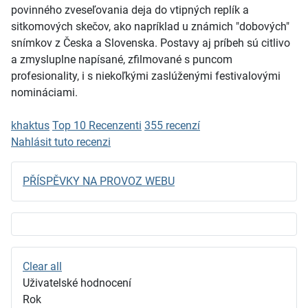
povinného zveseľovania deja do vtipných replík a
sitkomových skečov, ako napríklad u známich "dobových"
snímkov z Česka a Slovenska. Postavy aj príbeh sú citlivo
a zmysluplne napísané, zfilmované s puncom
profesionality, i s niekoľkými zaslúženými festivalovými
nomináciami.
khaktus
Top 10 Recenzenti
355 recenzí
Nahlásit tuto recenzi
PŘÍSPĚVKY NA PROVOZ WEBU
Clear all
Uživatelské hodnocení
Rok