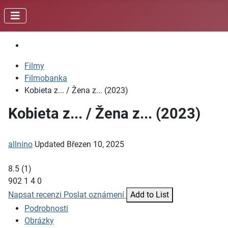
Filmy
Filmobanka
Kobieta z... / Žena z... (2023)
Kobieta z... / Žena z... (2023)
allnino
Updated
Březen 10, 2025
8.5
(
1
)
902
1
4
0
Napsat recenzi
Poslat oznámení
Add to List
Podrobnosti
Obrázky