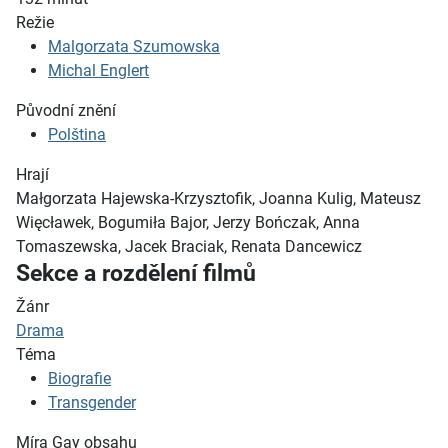
Režie
Malgorzata Szumowska
Michal Englert
Původní znění
Polština
Hrají
Małgorzata Hajewska-Krzysztofik, Joanna Kulig, Mateusz
Więcławek, Bogumiła Bajor, Jerzy Bończak, Anna
Tomaszewska, Jacek Braciak, Renata Dancewicz
Sekce a rozdělení filmů
Žánr
Drama
Téma
Biografie
Transgender
Míra Gay obsahu