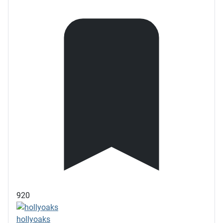
920
hollyoaks