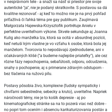
v nesprávnom tele - a snaží sa násť si priestor pre svoje
autentické "ja", nie je podaný skratkovite. S postavou sa dá
kvalitne rezonovať - aj keď to možno nie je na prvý pohľad
príťažlivá či ľahká téma pre gay publikum. Zaujímavá
Małgorzata Hajewska-Krzysztofik portrétuje Anielu v
perfektne uveriteľnom výkone. Skvele sekunduje aj Joanna
Kulig ako manželka Iza, ktorá sa ocitá v absurdnej pozícii,
keď netuší kým vlastne je vo vzťahu k osobe, ktorá bola jej
manželom. Tvorcovia to nepodávajú zjednodušene, ani v
očakávaných klišé ("a budeme najlepšie priateľky"), ale cez
rôzne fázy nepochopenia, sebaľútosti, odporu, odcudzenia,
snahy o pochopenie, aj s primerane zdravým odstupom -
bez tlačenia na ružovú pílu.
Postavy pôsobia živo, komplexne (ľudsky sympaticky i
chvíľami sebestredne, sebecky a kruto), uveriteľne. Napriek
náročnosti témy, nie je to košík depresie - aj po
kinematografickej stránke sa na to pozerá viac než dobre -
no popri tom ocením i absenciu karikaturizovania postáv a