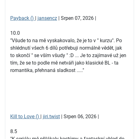
Payback ()
|
jansencz
| Srpen 07, 2026 |
10.0
"Všude to na mě vyskakovalo, že je to v " kurzu". Po
shlédnutí všech 6 dílů potřebuji normálně vědět, jak
to skončí " se vším všudy " :D ... Je to zajímavé už jen
tím, že se to podle mě netváři jako klasické BL - ta
romantika, přehnaná sladkost ....."
Kill to Love ()
|
jiri.twist
| Srpen 06, 2026 |
8.5
"K seriálu mě přilákaly kostýmy a fantaskní vhled do