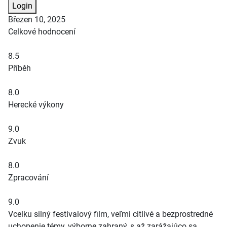
Login
Březen 10, 2025
Celkové hodnocení
8.5
Příběh
8.0
Herecké výkony
9.0
Zvuk
8.0
Zpracování
9.0
Vcelku silný festivalový film, veľmi citlivé a bezprostredné
uchopenie témy, výborne zahraný, s až zarážajúco sa