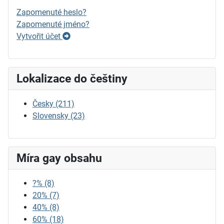
Zapomenuté heslo?
Zapomenuté jméno?
Vytvořit účet
Lokalizace do češtiny
Česky
(211)
Slovensky
(23)
Míra gay obsahu
?%
(8)
20%
(7)
40%
(8)
60%
(18)