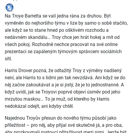
Na Troye Barretta se valí jedna rána za druhou. Být
vyměněn do nejhoršího týmu v lize by samo o sobě stačilo,
ale když se to stane hned po ošklivém rozchodu a
nedávném skandálu… Troy chce jen hrát hokej a mít od
všech pokoj. Rozhodně nechce pracovat na své online
prezentaci se zapáleným týmovým správcem sociálních
sítí.
Harris Drover pozná, že odtažitý Troy z výměny nadšený
není, ale Harris to s lidmi jen tak nevzdává. Ani když se do
něj začne zakoukávat a je si jistý, že je to jednostranné. A
když uvidí, jak se Troyovi poprvé objeví úsměv pod jeho
mrzutou maskou… To je muž, od kterého by Harris
nedokázal odejít, ani kdyby chtěl.
Najednou Troyův přesun do nového týmu působí jako
příležitost – pro něj, aby přijal své skutečné já, a pro oba,
aby prozkoumali rostoucí přitažlivost mezi nimi. Jenže být