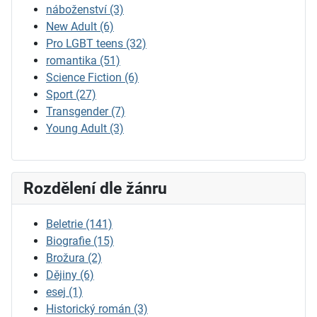
náboženství
(3)
New Adult
(6)
Pro LGBT teens
(32)
romantika
(51)
Science Fiction
(6)
Sport
(27)
Transgender
(7)
Young Adult
(3)
Rozdělení dle žánru
Beletrie
(141)
Biografie
(15)
Brožura
(2)
Dějiny
(6)
esej
(1)
Historický román
(3)