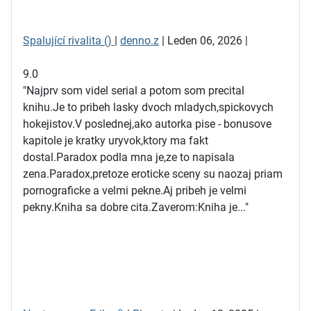
Spalující rivalita ()
|
denno.z
| Leden 06, 2026 |
9.0
"Najprv som videl serial a potom som precital
knihu.Je to pribeh lasky dvoch mladych,spickovych
hokejistov.V poslednej,ako autorka pise - bonusove
kapitole je kratky uryvok,ktory ma fakt
dostal.Paradox podla mna je,ze to napisala
zena.Paradox,pretoze eroticke sceny su naozaj priam
pornograficke a velmi pekne.Aj pribeh je velmi
pekny.Kniha sa dobre cita.Zaverom:Kniha je..."