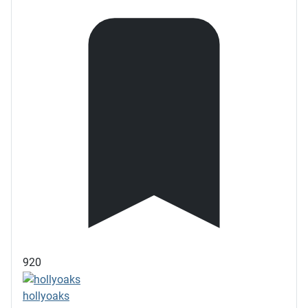
920
hollyoaks