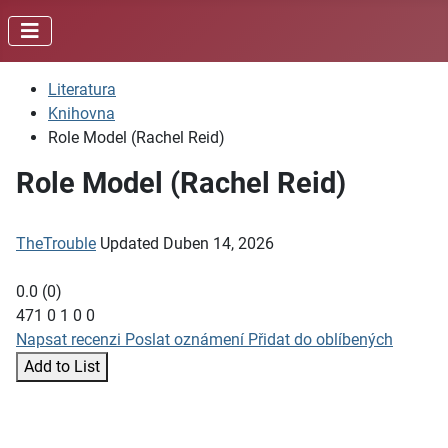
Literatura
Knihovna
Role Model (Rachel Reid)
Role Model (Rachel Reid)
TheTrouble
Updated
Duben 14, 2026
0.0
(
0
)
471
0
1
0
0
Napsat recenzi
Poslat oznámení
Přidat do oblíbených
Add to List