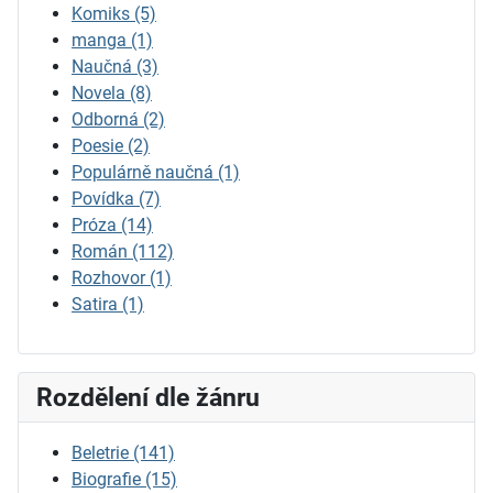
Komiks
(5)
manga
(1)
Naučná
(3)
Novela
(8)
Odborná
(2)
Poesie
(2)
Populárně naučná
(1)
Povídka
(7)
Próza
(14)
Román
(112)
Rozhovor
(1)
Satira
(1)
Rozdělení dle žánru
Beletrie
(141)
Biografie
(15)