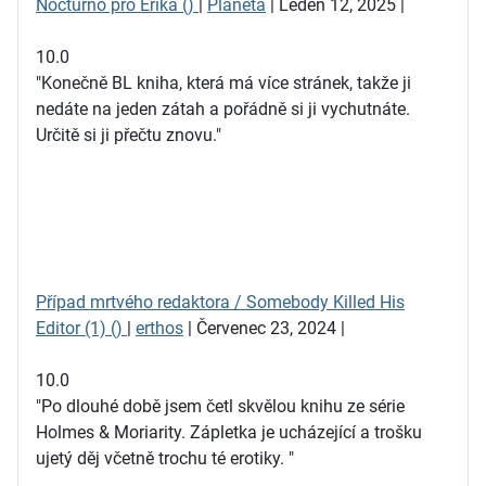
Nocturno pro Erika ()
|
Planeta
| Leden 12, 2025 |
10.0
"Konečně BL kniha, která má více stránek, takže ji
nedáte na jeden zátah a pořádně si ji vychutnáte.
Určitě si ji přečtu znovu."
Případ mrtvého redaktora / Somebody Killed His
Editor (1) ()
|
erthos
| Červenec 23, 2024 |
10.0
"Po dlouhé době jsem četl skvělou knihu ze série
Holmes & Moriarity. Zápletka je ucházející a trošku
ujetý děj včetně trochu té erotiky. "