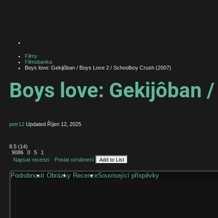
Filmy
Filmobanka
Boys love: Gekijôban / Boys Love 2 / Schoolboy Crush (2007)
Boys love: Gekijôban 
petr12
Updated
Říjen 12, 2025
8.5
(
14
)
9086
0
5
1
Napsat recenzi
Poslat oznámení
Add to List
Podrobnosti
Obrázky
Recenze
Související příspěvky